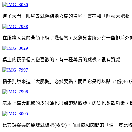
進了大門一眼望去就像結婚喜慶的場地，實在和「阿秋大肥鵝
在服務人員的帶領下繞了幾個彎，又驚見會所旁有一整排戶外
桌上的筷子個人蠻喜歡的，有一種尊貴的感覺，很有質感。
橘子狗說來這「大肥鵝」必然要點，而且它是可以點1/4份(3
基本上這大肥鵝的皮很油也很甜帶點微脆，肉質也夠軟夠嫩，
比方說邊邊的幾塊就偏肥(我愛)，而且皮和肉間的「油」質比