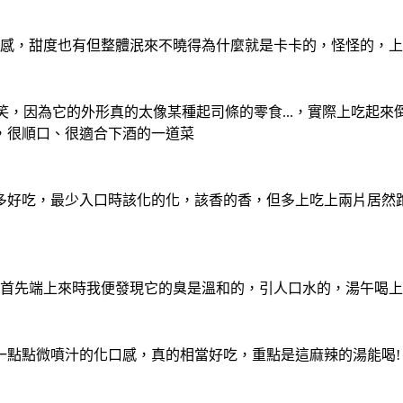
口感，甜度也有但整體泯來不曉得為什麼就是卡卡的，怪怪的，上
而笑，因為它的外形真的太像某種起司條的零食...，實際上吃
，很順口、很適合下酒的一道菜
能有多好吃，最少入口時該化的化，該香的香，但多上吃上兩片居
，首先端上來時我便發現它的臭是溫和的，引人口水的，湯午喝
一點點微噴汁的化口感，真的相當好吃，重點是這麻辣的湯能喝!