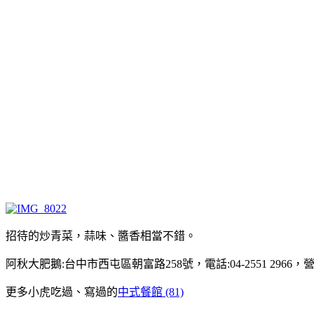
招待的炒青菜，蒜味、醬香相當不錯。
阿秋大肥鵝:台中市西屯區朝富路258號，電話:04-2551 2966，營業時間:
更多小虎吃過、寫過的
中式餐館 (81)