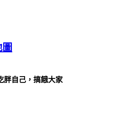
地圖
com。吃胖自己，搞餓大家