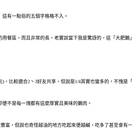
」這有一點俗的五個字格格不入。
的用餐區，而且非常的長，老實說當下我是驚訝的，這「大肥鵝」
60元)，比較適合2丶3好友共享，但說是1/4其實也蠻多的，不
即便不是每一塊都有這麼厚實且美味的鵝肉。
較豐富，但說也奇怪越油的地方吃起來便越鹹，吃多了甚至會有