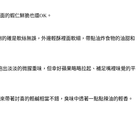
面的蝦仁鮮脆也還OK。
起來倒的確是軟絲無誤，外邊輕酥裡面軟細，帶點油炸食物的油甜和
然跑出淡淡的微腥重味，但幸好蘋果略略拉起、補足嘴裡味覺的平
上來帶著討喜的輕鹹相當不錯，臭味中透著一點點辣油的輕香。