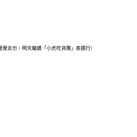
睡覺去也，明天繼續「小虎吃貨團」泰國行!