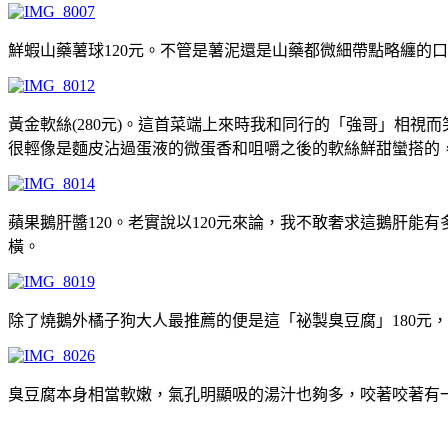
鮮蝦山藥薯球120元。不管是薯泥還是山藥都微細帶點略纏的
黃金軟絲(280元)。這首菜端上來時我和同行的「強哥」相視
很輕像是麵皮沾過蛋液的微蛋香和咀嚼之後的軟絲鮮甜蠻搭的
蘋果鵝肝醬120。老實說以120元來論，我不敢奢求這鵝肝
橫。
除了燒鵝外橘子狗大人最推薦的便是這「祕製臭豆腐」180元
臭豆腐本身相當軟嫩，氣孔明顯吸的湯汁也夠多，咬著咬著有