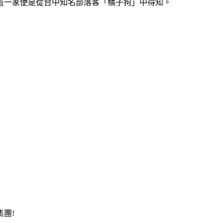
這一家便是從台中知名部落客「橘子狗」中得知。
團!