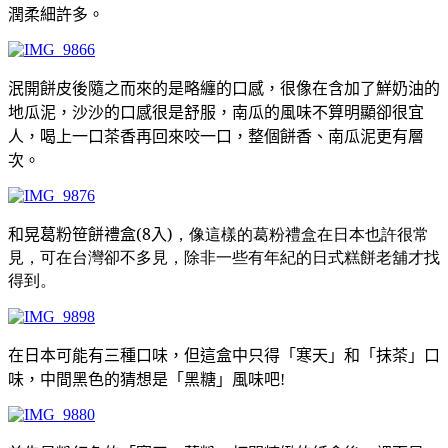
潤柔細許多。
泯開餅皮後隨之而來的是略纏的口感，很像在含加了鮮奶油的
地瓜泥，沙沙的口感很是舒服，南瓜的風味不算明顯卻很宜
人，喝上一口茶香再回來咬一口，整個餅香、南瓜泥更有層
次。
和晃
葛粉笹餅禮盒
(8
入
)，像這樣的葛粉禮盒在日本也許很常
見，可在台灣卻不多見，除非一些有年紀的日式糕餅老舖才找
得到。
在日本可能有三種口味，但這盒中只得「寒天」和「抹茶」口
味，中間黑色的猜想是「黑糖」風味吧!