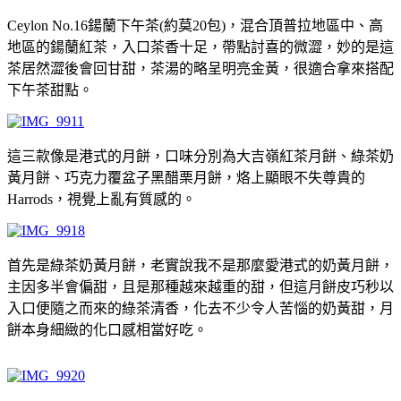
Ceylon No.16鍚蘭下午茶(約莫20包)，混合頂普拉地區中、高
地區的鍚蘭紅茶，入口茶香十足，帶點討喜的微澀，妙的是這
茶居然澀後會回甘甜，茶湯的略呈明亮金黃，很適合拿來搭配
下午茶甜點。
這三款像是港式的月餅，口味分別為大吉嶺紅茶月餅、綠茶奶
黃月餅、巧克力覆盆子黑醋栗月餅，烙上顯眼不失尊貴的
Harrods，視覺上亂有質感的。
首先是綠茶奶黃月餅，老實說我不是那麼愛港式的奶黃月餅，
主因多半會偏甜，且是那種越來越重的甜，但這月餅皮巧秒以
入口便隨之而來的綠茶清香，化去不少令人苦惱的奶黃甜，月
餅本身細緻的化口感相當好吃。