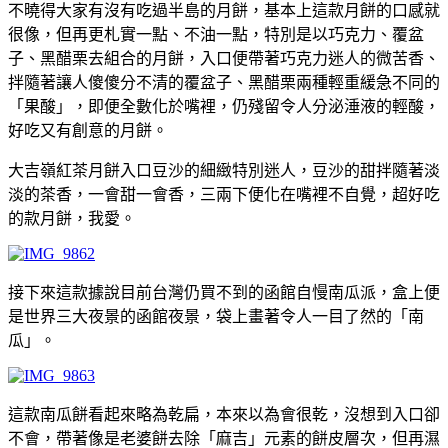
不曉得大家有沒有吃過半島的月餅，基本上這款月餅的口感就
很像，但再更札實一點、不油一點，特別是以巧克力、覆盆
子、黑醋栗去組合的月餅，入口便帶著巧克力迷人的微苦香、
拌隨著讓人傻傻分不清的覆盆子、黑醋栗兩種輕重緩急不同的
「果酸」，即便全數化於嘴裡，仍殘留令人分泌涶液的輕酸，
好吃又有創意的月餅。
大吉嶺紅茶月餅入口豆沙的細緻特別迷人，豆沙的甜拌隨著淡
淡的茶香，一會甜一會香，三兩下便化在嘴裡不自覺，超好吃
的款月餅，我愛。
接下來這款據說目前台灣仍買不到的函館自慢南瓜派，盒上便
是世界三大夜景的
夜景，袋上畫著令人一目了然的「南
函館
瓜」。
這款南瓜餅看起來略為乾扁，本來以為會很乾，沒想到入口卻
不會，帶著像是老婆餅去除「麻吉」元素的餅皮層次，但再濕