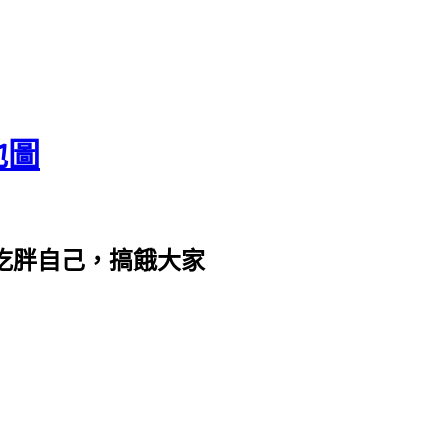
地圖
com。吃胖自己，搞餓大家