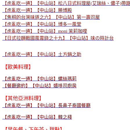
【虎亂吃一通】【中山站】松八日式料理屋(艾瑞絲、儂子)帶
【虎亂吃一通】【中山站】勝博殿
【焦桐的台灣味道之六】【中山站】第一壽司屋
【虎亂吃一通】【中山站】博多一風堂
【虎亂吃一通】【中山站】moni 茉莉咖哩
【日式拉麵戰國風雲錄之十九】【中山站】味の時計台
【虎亂吃一通】【中山站】土方鍋之助
【歐美料理】
【虎亂吃一通】【中山站】螺絲瑪莉
【餐廳邀約】【中山站】嬉哆司廚房
【其他亞洲料理】
【虎亂吃一通】【中山站】長鼻子泰國餐廳
【虎亂吃一通】【中山站】韓之棧
【早午餐、下午茶、甜點】