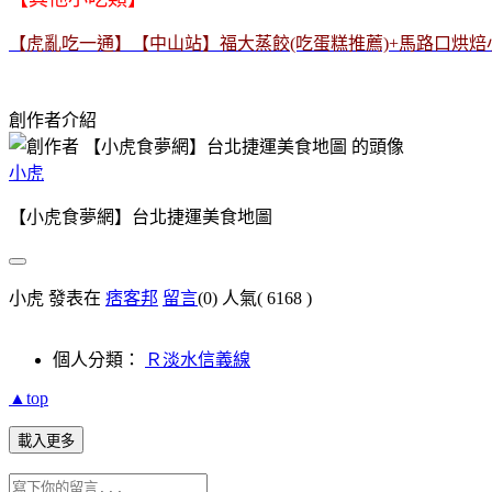
【虎亂吃一通】【中山站】福大蒸餃(吃蛋糕推薦)+馬路口烘焙
創作者介紹
小虎
【小虎食夢網】台北捷運美食地圖
小虎 發表在
痞客邦
留言
(0)
人氣(
6168
)
個人分類：
Ｒ淡水信義線
▲top
載入更多