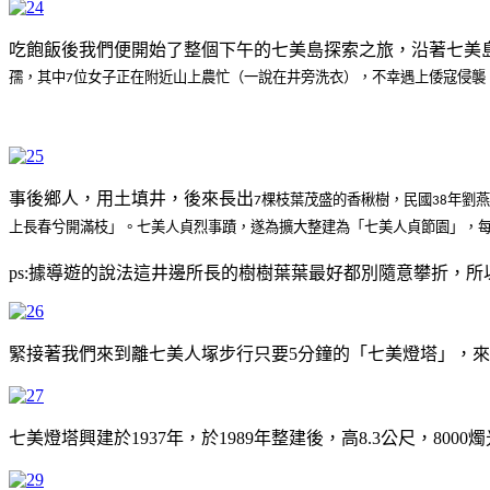
吃飽飯後我們便開始了整個下午的七美島探索之旅，沿著七美
孺，其中
位女子正在附近山上農忙（一說在井旁洗衣），不幸遇上倭寇侵襲
7
事後鄉人，用土填井，後來長出
棵枝葉茂盛的香楸樹，民國
年劉燕
7
38
上長春兮開滿枝」。七美人貞烈事蹟，遂為擴大整建為「七美人貞節園」，
ps:據導遊的說法這井邊所長的樹樹葉葉最好都別隨意攀折，
緊接著我們來到離七美人塚步行只要5分鐘的「七美燈塔」，
七美燈塔興建於1937年，於1989年整建後，高8.3公尺，800