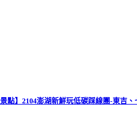
景點】2104澎湖新鮮玩低碳踩線團-東吉