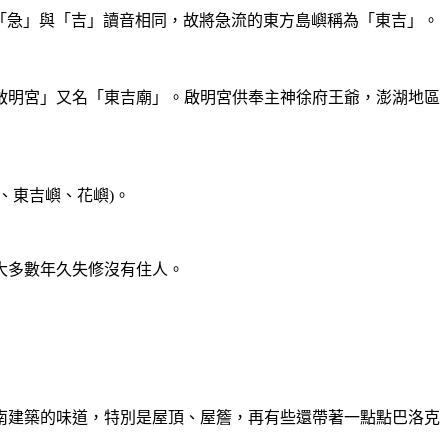
「急」與「吉」讀音相同，故將急流的東方島嶼稱為「東吉」。
啟明宮」又名「東吉廟」。啟明宮供奉主神徐府王爺，澎湖地區
、東吉嶼、花嶼)。
大多數年久失修沒有住人。
南建築的味道，特別是屋頂、屋簷，再有些還帶著一點點巴洛克