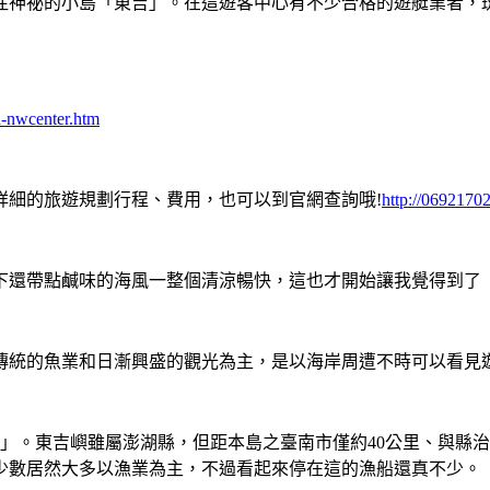
往神祕的小島「東吉」。在這遊客中心有不少合格的遊艇業者，
h-nwcenter.htm
詳細的旅遊規劃行程、費用，也可以到官網查詢哦!
http://0692170
下還帶點鹹味的海風一整個清涼暢快，這也才開始讓我覺得到了
賴傳統的魚業和日漸興盛的觀光為主，是以海岸周遭不時可以看見
嶼」。東吉嶼雖屬澎湖縣，但距本島之臺南市僅約40公里、與縣治
少數居然大多以漁業為主，不過看起來停在這的漁船還真不少。