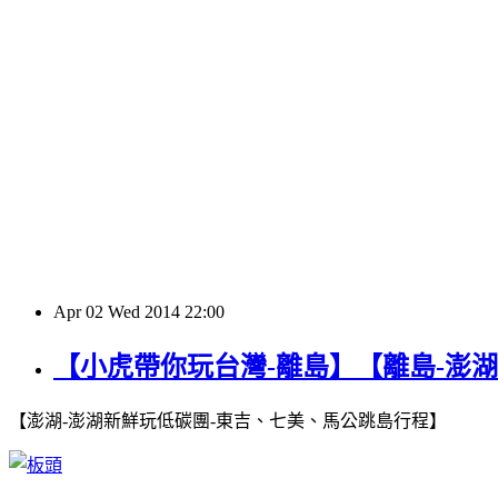
Apr
02
Wed
2014
22:00
【小虎帶你玩台灣-離島】【離島-澎湖
【澎湖-澎湖新鮮玩低碳團-東吉、七美、馬公跳島行程】