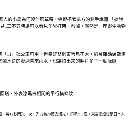
近乎無人的小島為何沒什麼草時，導遊指著遠方的兇手說道:「據說
見..三不五時還可以看見羊兒打架、戲鬧，嚴然是一座野生動物
「11」號公車可用，但幸好整個東吉島不大，約莫離碼頭散步
是鬧水荒的澎湖帶來雨水，也讓拍出來的照片多了一點矇矓
土圓塔，外表漆黑白相間的平行橫條紋。
燈，每
12
秒閃光一次，光力為
20
萬支燭光，光程
21.5
浬。東吉嶼燈塔是日本人