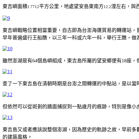
東吉嶼面積
平方公里，地處望安島東南方
浬左右，與
1.7712
12.2
東吉嶼戰略位置相當重要，自古即為台澎海運貿易的轉運站，
早年普遍盛行王船醮，以三年一科或六年一科，舉行王醮，做
雖然澎湖是有64個島嶼組成，東吉島所屬的望安鄉便有18座
查了一下東吉島在清朝時期是台澎之間轉運的中點站，是以當
但依然可以從斑剝的牆面捕捉到一點歲月的痕跡，特別是像小
東吉島又或者應該說整個澎湖，因為歷史的軌跡之故，早前多
的建築風格。