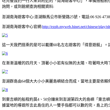
吃完後我們一行人來到附近的「南海遊客中心」，準備搭船前
詢問，或到館網查詢相關資料:
澎湖南海遊客中心:澎湖縣馬公市新營路25號，電話:
06 926 4738
澎湖南海遊客中心官網:
http://ezph.myweb.hinet.net/chinese/play/n
這一天我們搭乘的是可以載運60名左右遊客的「得意遊艇」。
在漸漸溫暖的四月天、頂著小小若有似無的太陽、吹著時大時
澎湖群島由64個大大小小美麗島嶼結合而成，當地主要是依
到東吉嶼的船程約莫4、50分鐘來到澎湖第四大的島嶼「東吉
據當地的導遊所言此島住的人一雙手指都可以數的完，島上的