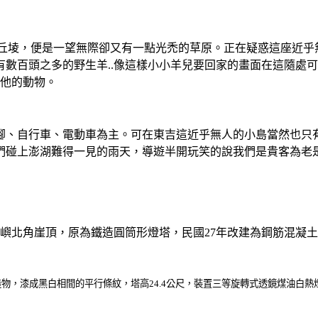
.cm的丘堎，便是一望無際卻又有一點光禿的草原。正在疑惑這座
數百頭之多的野生羊..像這樣小小羊兒要回家的畫面在這隨處可
其他的動物。
腳、自行車、電動車為主。可在東吉這近乎無人的小島當然也只有
我們碰上澎湖難得一見的雨天，導遊半開玩笑的說我們是貴客為老
東吉嶼北角崖頂，原為鐵造圓筒形燈塔，民國27年改建為鋼筋混凝
造物，漆成黑白相間的平行條紋，塔高
24.4
公尺，裝置三等旋轉式透鏡煤油白熱