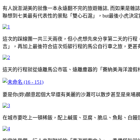
有人說澎湖美的就像一本永遠翻不完的旅遊雜誌, 而如果是雜
聯想到七美最有代表性的景點「雙心石滬」，but最後小虎決
這次的踩線團一共三天兩夜，但小虎想先來分享第二天的行程
吉」，再加上最後符合這次低碳行程的馬公自行車之旅，更甚
這天的行程就從遠離馬公市區、遠離塵囂的「賽納美海洋渡假
要是你(妳)願意起個大早還有美麗的沙灘可以散步甚至是來場
在城市要吃上一頓稀飯，配上鹹蛋、豆腐、脆瓜、魚鬆、白饅