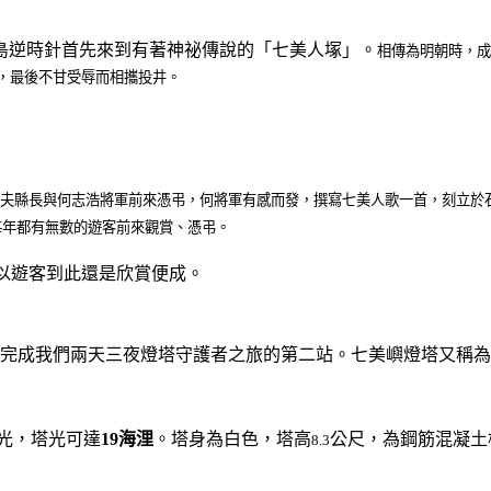
島逆時針首先來到有著神祕傳說的「七美人塚」。
相傳為明朝時，成
，最後不甘受辱而相攜投井。
夫縣長與何志浩將軍前來憑弔，何將軍有感而發，撰寫七美人歌一首，刻立於
每年都有無數的遊客前來觀賞、憑弔。
所以遊客到此還是欣賞便成。
來完成我們兩天三夜燈塔守護者之旅的第二站。七美嶼燈塔又稱
0燭光，塔光可達
19海浬
。塔身為白色，塔高
公尺，為鋼筋混凝土
8.3