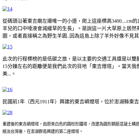
從碼頭沿著東吉廟左邊唯一的小道，爬上這座標高3400...
羊兒的口中唾液會減緩草的生長」。是說這一片大草原上居然有
園，或者直接稱之為野生羊園..因為這島上除了羊外好像不見
此次的行程標榜的是低碳之旅，是以主要的交通工具還是以雙
15分鐘左右的距離便是我們此次的目地「東吉燈塔」。當天
美...。
民國前1年（西元1911年）興建的東吉嶼燈塔，位於澎湖縣
重建後的東吉嶼燈塔，由原來白色的圓柱形鐵塔，改建為圓形鋼筋混凝土構
統治台灣後，在澎湖群島興建的第二座燈塔。