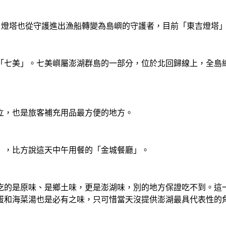
，燈塔也從守護進出漁船轉變為島嶼的守護者，目前「東吉燈塔
美」。七美嶼屬澎湖群島的一部分，位於北回歸線上，全島總面積
立，也是旅客補充用品最方便的地方。
」，比方說這天中午用餐的「金城餐廳」。
吃的是原味、是鄉土味，更是澎湖味，別的地方保證吃不到。這
蛋和海菜湯也是必有之味，只可惜當天沒提供澎湖最具代表性的