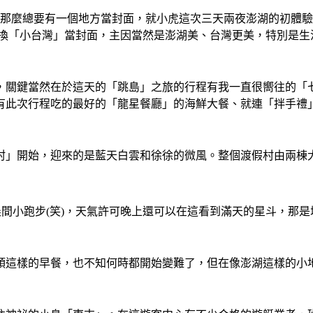
誌那麼總要有一個地方當封面，就小虎這次三天兩夜澎湖的初體
定換「小台灣」當封面，主因當然是澎湖美、台灣更美，特別是
，關鍵當然在於這天的「跳島」之旅的行程有我一直很嚮往的「
有此次行程吃的最好的「龍星餐廳」的海鮮大餐、就連「拌手禮
村」開始，迎來的是藍天白雲和徐徐的微風。整個渡假村由兩棟
晨間小跑步(笑)，天氣許可晚上還可以在這看到滿天的星斗，那
頭這樣的早餐，也不知何時都開始變難了，但在像澎湖這樣的小