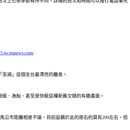
班次上也依季節有所不同。詳細的班次和時間可以撥打電話事先
25.tw.tranews.com/
「澎湖」這個全台最漂亮的離島。
遊艇、漁船、甚至是快艇這種新舊交錯的有趣畫面。
馬公市距離相差不遠，目前設籍於此的居右約莫有200左右，但