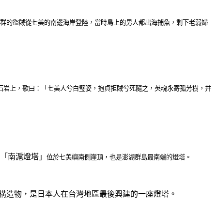
群的盜賊從七美的南邊海岸登陸，當時島上的男人都出海捕魚，剩下老弱婦
石岩上，歌曰：「七美人兮白璧姿，抱貞拒賊兮死隨之，英魂永寄孤芳樹，井
為「南滬燈塔」
位於七美嶼南側崖頂，也是澎湖群島最南端的燈塔。
構造物，是日本人在台灣地區最後興建的一座燈塔。