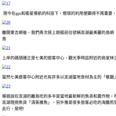
現今在gps和衛星導航的科技下，燈塔的利用便顯得不再重要
離開東吉嶼後，我們再次搭上遊艇前往號稱澎湖最美麗的島嶼「七
島
上岸的碼頭邊正是七美的遊客中心，觀光季時這附近的商家林
當然七美遊客中心附近也有許多以澎湖當地食材為主的「餐廳
導遊說在澎湖的離島吃的多半是當地最新鮮的魚貨和農作物，
澎湖現撈魚貨「清蒸橡魚」，另外像是很多旅客必吃的海膽煎
此行，是吧!