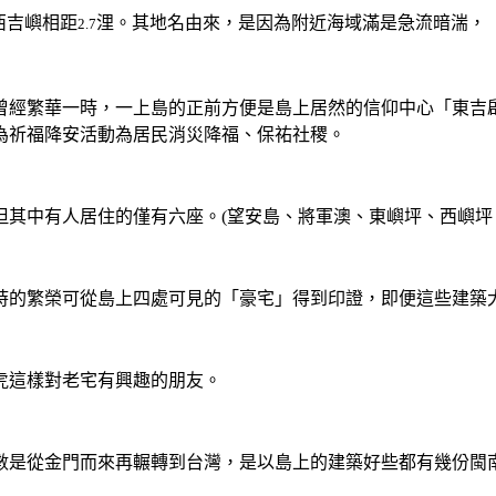
西吉嶼相距
浬。其地名由來，是因為附近海域滿是急流暗湍，
2.7
曾經繁華一時，一上島的正前方便是島上居然的信仰中心「東吉
為祈福降安活動為居民消災降福、保祐社稷。
，但其中有人居住的僅有六座。(望安島、將軍澳、東嶼坪、西嶼坪
時的繁榮可從島上四處可見的「豪宅」得到印證，即便這些建築
虎這樣對老宅有興趣的朋友。
數是從金門而來再輾轉到台灣，是以島上的建築好些都有幾份閩