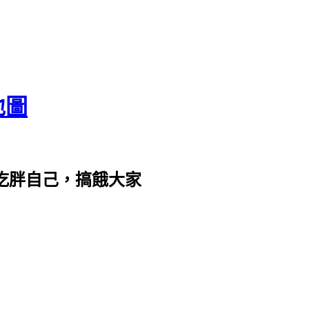
地圖
com。吃胖自己，搞餓大家