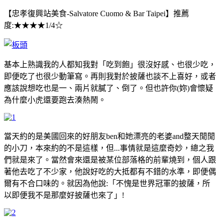
【忠孝復興站美食-Salvatore Cuomo & Bar Taipei】推薦
度:★★★★1/4☆
基本上熟識我的人都知我對「吃到飽」很沒好感、也很少吃，
即便吃了也很少動筆寫。再則我對於披薩也談不上喜好，或者
應該說想吃也是一、兩片就膩了、倒了。但也許你(妳)會懷疑
為什麼小虎還要跑去湊熱鬧。
當天約的是美國回來的好朋友ben和她漂亮的老婆and整天閒閒
的小刀，本來約的不是這樣，但...事情就是這麼奇妙，總之我
們就是來了。當然會來還是被某位部落格的前輩燒到，個人跟
著他去吃了不少家，他說好吃的大抵都有不錯的水準，即便偶
爾有不合口味的。就因為他說:「不愧是世界冠軍的披薩，所
以即便我不是那麼好披薩也來了」!