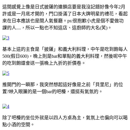
這間感覺上像是日式披薩的連鎖店要是我沒記錯好像今年2月
許或是一月底才開的，門口掛滿了日本大牌明星的禮花，看起
來在日本應該也是間人氣餐廳。ps:很抱歉小虎是個不愛做功
課的人....，所以一點也不知這店、這廚師的大名(笑)。
基本上這的主食是「披薩」和義大利料理，中午是吃到飽每人
500(假日600)，晚上則是bar和單點的義大利料理，然後呢中午
的吃到飽還會送一張晚上九折的折價卷。
推開門的一瞬那，我突然想起這好像是之前「貝里尼」的位
置?映入眼簾的是一個bar的吧檯，還挺有氣氛的。
除了吧檯的坐位外就是以四人方桌為主，氣氛上也偏向可以喝
點小酒的空間。