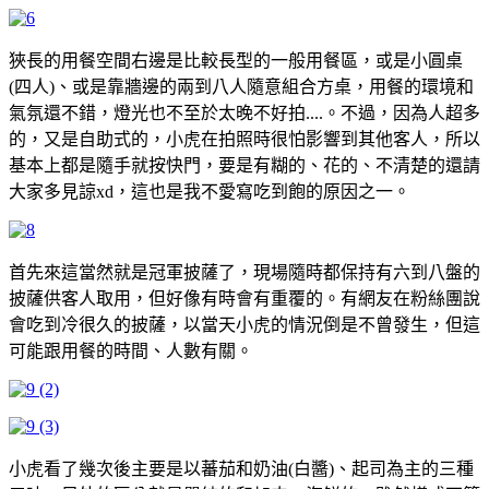
狹長的用餐空間右邊是比較長型的一般用餐區，或是小圓桌
(四人)、或是靠牆邊的兩到八人隨意組合方桌，用餐的環境和
氣氛還不錯，燈光也不至於太晚不好拍....。不過，因為人超多
的，又是自助式的，小虎在拍照時很怕影響到其他客人，所以
基本上都是隨手就按快門，要是有糊的、花的、不清楚的還請
大家多見諒xd，這也是我不愛寫吃到飽的原因之一。
首先來這當然就是冠軍披薩了，現場隨時都保持有六到八盤的
披薩供客人取用，但好像有時會有重覆的。有網友在粉絲團說
會吃到冷很久的披薩，以當天小虎的情況倒是不曾發生，但這
可能跟用餐的時間、人數有關。
小虎看了幾次後主要是以蕃茄和奶油(白醬)、起司為主的三種