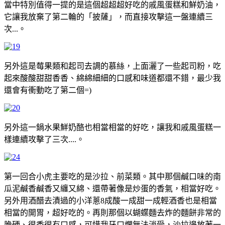
當中特別值得一提的是這個超超超好吃的戚風蛋糕和鮮奶油，
它讓我放棄了第二輪的「披薩」，而直接攻擊這一盤連續三
次...。
另外這是莓果類和起司去調的慕絲，上面灑了一些起司粉，吃
起來酸酸甜甜香香、綿綿細細的口感和味道都還不錯，最少我
還會有衝動吃了第二個=)
另外這一鍋水果鮮奶酪也相當相當的好吃，讓我和戚風蛋糕一
樣連續攻擊了三次....。
第一回合小虎主要吃的是沙拉、前菜類。其中那個鹹口味的南
瓜泥鹹香鹹香又纏又綿、還帶著像是炒蛋的香氣，相當好吃。
另外用酒醋去漬過的小洋蔥8成酸一成甜一成輕酒香也是相當
相當的開胃，超好吃的。再則那個以蝴蝶麵去炸的麵餅非常的
脆硬、很香很有口感，可惜我牙口爛無法消受，沙拉邊放著一