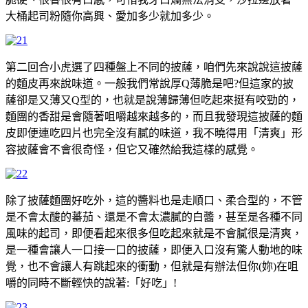
大桶起司粉隨你高興、愛加多少就加多少。
第二回合小虎選了四種盤上不同的披薩，咱們先來說說這披薩
的麵皮再來說味道。一般我們常說厚Q薄脆是吧?但這家的披
薩卻是又薄又Q型的，也就是說薄歸薄但吃起來挺有咬勁的，
麵團的香甜是會隨著咀嚼越來越多的，而且我發現這披薩的麵
皮即便連吃四片也完全沒有膩的味道，我不曉得用「清爽」形
容披薩會不會很奇怪，但它又確然給我這樣的感覺。
除了披薩麵團好吃外，這的醬料也是走順口、柔合型的，不管
是不會太酸的蕃茄、還是不會太濃膩的白醬，甚至是各種不同
風味的起司，即便看起來很多但吃起來就是不會膩很是清爽，
是一種會讓人一口接一口的披薩，即便入口沒有驚人動地的味
覺，也不會讓人有跳起來的衝動，但就是有辦法但你(妳)在咀
嚼的同時不斷輕快的說著:「好吃」!