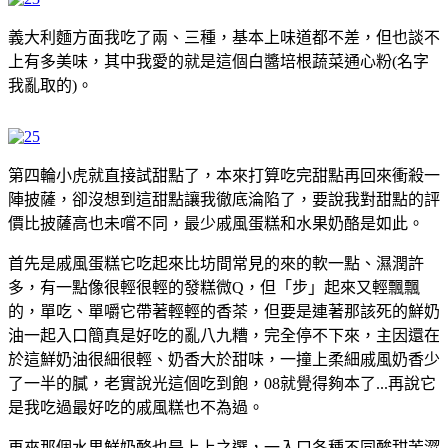
義大利麵方面我吃了兩、三種，基本上味道都不差，但也談不
上有多美味，其中我愛的就是這個白醬培根蔬菜通心粉(名字
我亂取的)。
第四輪小虎就直接試甜點了，本來打算吃完甜點再回來衝殺一
陣披薩，卻沒想到這甜點讓我徹底淪陷了，要說我對甜點的評
價比披薩高也未嚐不同，最少戚風蛋糕和水果奶酪是如此。
首先是戚風蛋糕它吃起來比坊間常見的來的軟一點、濕潤許
多，有一點像很輕很輕的發糕微Q，但「步」起來又輕飄飄
的，單吃、單嚼它帶著輕輕的香茶，但要是連著那該死的鮮奶
油一起入口簡真是好吃的亂八九糟，完全停不下來，主因還在
於這鮮奶油很細很輕、奶香大於甜味，一撞上柔細戚風奶香少
了一半的膩，老實說光這個吃到飽，08就覺得夠本了...再說它
是我吃過最好吃的戚風糕也不為過。
再來那個水果鮮奶酪也是上上之選，一入口各種不同酸甜苦澀