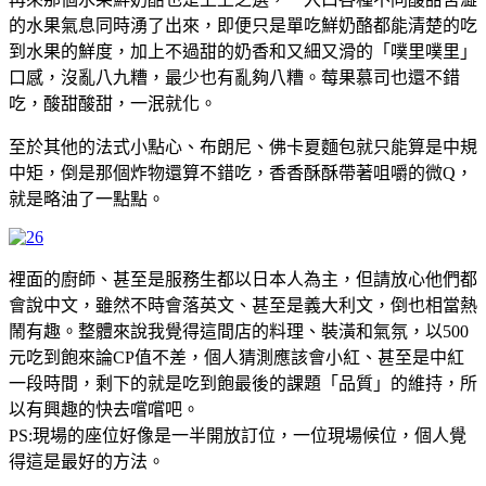
的水果氣息同時湧了出來，即便只是單吃鮮奶酪都能清楚的吃
到水果的鮮度，加上不過甜的奶香和又細又滑的「噗里噗里」
口感，沒亂八九糟，最少也有亂夠八糟。莓果慕司也還不錯
吃，酸甜酸甜，一泯就化。
至於其他的法式小點心、布朗尼、佛卡夏麵包就只能算是中規
中矩，倒是那個炸物還算不錯吃，香香酥酥帶著咀嚼的微Q，
就是略油了一點點。
裡面的廚師、甚至是服務生都以日本人為主，但請放心他們都
會說中文，雖然不時會落英文、甚至是義大利文，倒也相當熱
鬧有趣。整體來說我覺得這間店的料理、裝潢和氣氛，以500
元吃到飽來論CP值不差，個人猜測應該會小紅、甚至是中紅
一段時間，剩下的就是吃到飽最後的課題「品質」的維持，所
以有興趣的快去嚐嚐吧。
PS:現場的座位好像是一半開放訂位，一位現場候位，個人覺
得這是最好的方法。