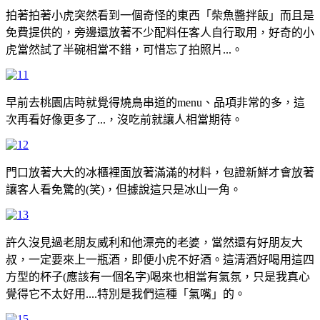
拍著拍著小虎突然看到一個奇怪的東西「柴魚醬拌飯」而且是
免費提供的，旁邊還放著不少配料任客人自行取用，好奇的小
虎當然試了半碗相當不錯，可惜忘了拍照片...。
早前去桃園店時就覺得燒鳥串道的menu、品項非常的多，這
次再看好像更多了...，沒吃前就讓人相當期待。
門口放著大大的冰櫃裡面放著滿滿的材料，包證新鮮才會放著
讓客人看免驚的(笑)，但據說這只是冰山一角。
許久沒見過老朋友威利和他漂亮的老婆，當然還有好朋友大
叔，一定要來上一瓶酒，即便小虎不好酒。這清酒好喝用這四
方型的杯子(應該有一個名字)喝來也相當有氣氛，只是我真心
覺得它不太好用....特別是我們這種「氣嘴」的。