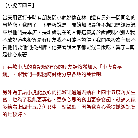
【小虎五四三】
當天用餐打卡時有朋友問小虎好像在林口還有另外一間同名的
串燒店，我問了一下老板說是一開始加盟最後不想加盟還反過
來說他們是本店，是想說現在的人都這麼勇於說謊嗎??別人我
不敢說這老板算是好朋友我不可能不認得，我問老板為什麼不
告他們要他們換招牌，他笑著說大家都是混口飯吃，算了...真
是佛心來著。
↓↓喜歡小虎的食記嗎?有fb的朋友請按讚加入「小虎食夢
網」、跟我們一起隨時討論分享各地的美食吧!
另外為了讓小虎能放心的把遊記通通丟給右上四十五度角女生
寫，也為了我能更專心、更多心思的寫出更多食記，就請大家
多給右上四十五度角女生一點鼓勵，因為我真心覺得她遊記寫
的比較好。