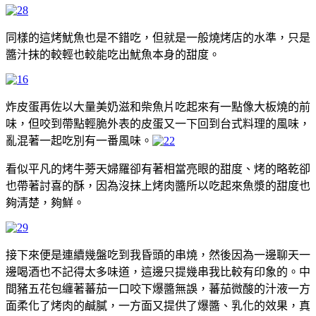
同樣的這烤魷魚也是不錯吃，但就是一般燒烤店的水準，只是
醬汁抹的較輕也較能吃出魷魚本身的甜度。
炸皮蛋再佐以大量美奶滋和柴魚片吃起來有一點像大板燒的前
味，但咬到帶點輕脆外表的皮蛋又一下回到台式料理的風味，
亂混著一起吃別有一番風味。
看似平凡的烤牛蒡天婦羅卻有著相當亮眼的甜度、烤的略乾卻
也帶著討喜的酥，因為沒抹上烤肉醬所以吃起來魚漿的甜度也
夠清楚，夠鮮。
接下來便是連續幾盤吃到我昏頭的串燒，然後因為一邊聊天一
邊喝酒也不記得太多味道，這邊只提幾串我比較有印象的。中
間豬五花包纏著蕃茄一口咬下爆醬無誤，蕃茄微酸的汁液一方
面柔化了烤肉的鹹膩，一方面又提供了爆醬、乳化的效果，真