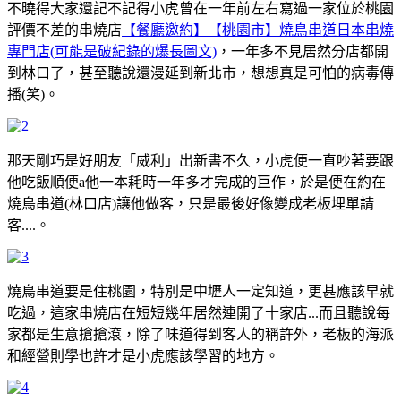
不曉得大家還記不記得小虎曾在一年前左右寫過一家位於桃園
評價不差的串燒店
【餐廳邀約】【桃園市】燒鳥串道日本串燒
專門店(可能是破紀錄的爆長圖文)
，一年多不見居然分店都開
到林口了，甚至聽說還漫延到新北市，想想真是可怕的病毒傳
播(笑)。
那天剛巧是好朋友「威利」出新書不久，小虎便一直吵著要跟
他吃飯順便a他一本耗時一年多才完成的巨作，於是便在約在
燒鳥串道(林口店)讓他做客，只是最後好像變成老板埋單請
客....。
燒鳥串道要是住桃園，特別是中壢人一定知道，更甚應該早就
吃過，這家串燒店在短短幾年居然連開了十家店...而且聽說每
家都是生意搶搶滾，除了味道得到客人的稱許外，老板的海派
和經營則學也許才是小虎應該學習的地方。