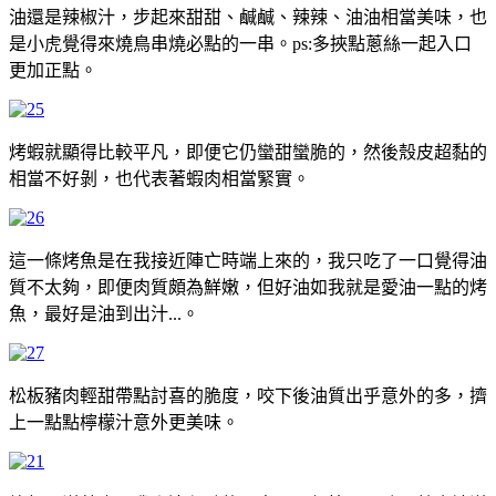
油還是辣椒汁，步起來甜甜、鹹鹹、辣辣、油油相當美味，也
是小虎覺得來燒鳥串燒必點的一串。ps:多挾點蔥絲一起入口
更加正點。
烤蝦就顯得比較平凡，即便它仍蠻甜蠻脆的，然後殼皮超黏的
相當不好剝，也代表著蝦肉相當緊實。
這一條烤魚是在我接近陣亡時端上來的，我只吃了一口覺得油
質不太夠，即便肉質頗為鮮嫩，但好油如我就是愛油一點的烤
魚，最好是油到出汁...。
松板豬肉輕甜帶點討喜的脆度，咬下後油質出乎意外的多，擠
上一點點檸檬汁意外更美味。