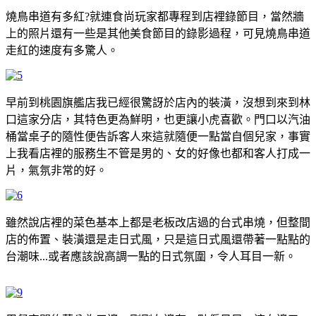
燒鳥串道有多紅?就連食尚玩家都專程到店裡錄節目，當然牆
上的照片還有一些是其他美食節目的錄影過程，可見燒鳥串道
走紅的速度有多驚人。
早前到桃園旗艦店我已經很驚訝於店內的裝潢，沒想到來到林
口這家分店，其特色更為鮮明，也更讓小虎喜歡。門口以汽油
桶當桌子的隨性便告訴客人來這就隨便一點當自個兒家，事實
上我看店裡的服務生不管是男的、女的好像也都和客人打成一
片，氣氛非常的好。
雖然說店裡的菜色基本上都是老板改店過的台式串燒，但整間
店的佈置、裝潢還是走日式風，只是這日式風還帶著一點點的
台潮味...或者應該說高調一點的日式氛圍，令人耳目一新。