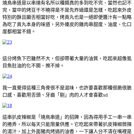
燒鳥串道是以串燒有名所以種類真的多到吃不完、當然也記不
完，當中的烤豆干不曉得是不是先炸過還是怎樣，吃起來外皮
特別的酥且顯舌相當好吃，烤貢丸也是一絕即便醬汁有一點略
為吃了貢丸本身的味道，另外連皮的雞肉串甜度、油度、化口
度都相當不錯。
這分烤魚下巴雖然不大，但卻帶著大量的油質，吃起來超像虱
目魚肚油的化不開、擦不掉。
我一直覺得這種三角骨很不是滋味，也許要喜歡那種很脆很脆
口感、喜歡用舌頭、牙齒「剔」肉的人才會喜歡xd
這串扒皮辣椒是「燒鳥串道」的招牌，因為得用手工一串一串
的捲弄，所以每天只能限量供應。它吃起來帶著扒皮辣椒微辣
的湯汁，加上外面豬肉烤過的油香，一下讓人分不清在嘴裡是