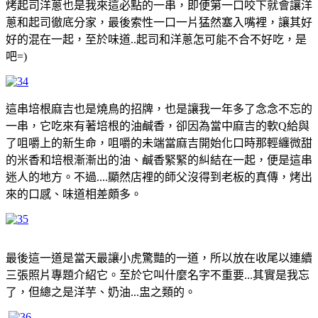
烤起司洋蔥也是我來這必點的一串，即便第一口咬下就會讓洋
蔥和起司徹底分家，最後索性一口一片猛然塞入嘴裡，讓其好
好的混在一起，至於味道..起司和洋蔥怎可能不合不好吃，是
吧=)
這串培根麻吉也是燒鳥的招牌，也是讓我一年多了念念不忘的
一串，它吃來有著培根的油鹹香，卻因為當中麻吉的軟Q給與
了咀嚼上的新生命，咀嚼的未端當麻吉開始化口時那輕纏微甜
的米香和培根漸漸出的油、鹹香緊緊的糾結在一起，便是這串
迷人的地方。不過....顯然店裡的師父沒得到老板的真傳，烤出
來的口感、味道相差頗多。
最後這一道是當天最讓小虎驚豔的一道，所以放在收尾以連續
三張照片專題介紹它。至於它叫什麼名字不重要...其實是我忘
了，但總之是洋芋、奶油...盅之類的。