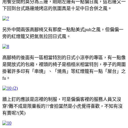
用餐空間約莫分為三邊，剛剛左邊有一點偏日風，這右邊又一
下回到台式路邊燒烤店的氛圍真是十足中日合併之風。
另外中間兩張高腳椅又有那麼一點點美式pub之風，但偏偏一
旁的紅燈籠又把氣氛拉回日式風。
高腳椅的後面有一區相當特別的日式小涼亭的專區，有一點像
是開放式的包廂，裡頭的椅子是榻榻米相當特別，亭子的周圍
掛著許多印有「串燒」、「燒鳥」等紅燈籠有一點「屋台」之
fu。
牆上釘的應該是店裡的制服，可是偏偏客裡的服務人員又沒
穿?難不成是限量板的??會拍當然是小虎覺得喜歡，不知有沒
有賣呢?(笑)