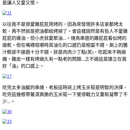
是讓人又愛又恨。
以往我不是很愛雞屁屁用烤的，因為常發現許多店家都烤太
乾，再不然就是把油都給烤掉了。會這樣固然是有些人不愛雞
屁屁的邊油，但小虎就愛那油...。燒鳥串道的雞屁屁看似烤的
過乾，但在嘴裡咀嚼時其油化的口感仍是相當不錯，涮上的醬
汁輕卻不搶戲十分不錯，就是肉肉少了點(笑)，吃起來不夠過
癮，雞皮一樣有烤過久有一點老的問題...之不過這是建立在我
好「油」的口感上。
吃完太多油膩的串燒，老板這時送上烤玉米筍是明智的決擇，
吃完這幾根帶著清爽脆的玉米筍一下覺得戰力又重新凝聚了不
少...。