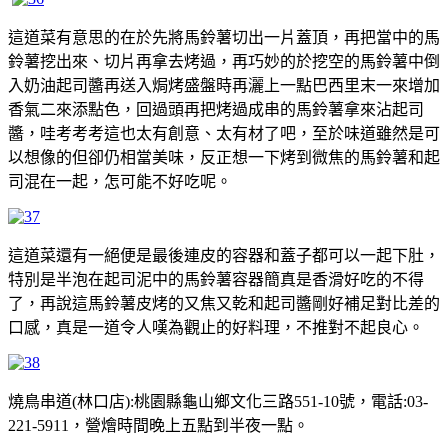
這道菜有意思的在於先將馬鈴薯切出一片蓋頂，再把當中的馬
鈴薯挖出來、切片再拿去烤過，再巧妙的於挖空的馬鈴薯中倒
入奶油起司醬再送入焗烤盛盤時再灑上一點巴西里末一來增加
香氣二來添點色，回過頭再把烤過成串的馬鈴薯拿來沾起司
醬，哇考考考這也太有創意、太有材了吧，至於味道雖然是可
以想像的但卻仍相當美味，反正想一下烤到微焦的馬鈴薯和起
司混在一起，怎可能不好吃呢。
這道菜還有一絕便是最後連皮的容器和蓋子都可以一起下肚，
特別是半泡在起司泥中的馬鈴薯容器簡真是香滑好吃的不得
了，再說這馬鈴薯皮烤的又焦又乾和起司醬剛好補足對比差的
口感，真是一道令人嘆為觀止的好料理，不推對不起良心。
燒鳥串道(林口店):桃園縣龜山鄉文化三路551-10號，電話:03-
221-5911，營燴時間晚上五點到半夜一點。