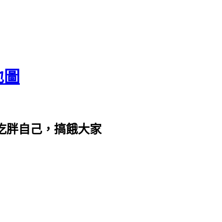
地圖
com。吃胖自己，搞餓大家