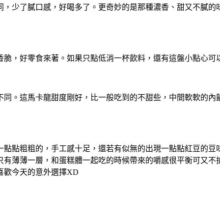
同，少了膩口感，好喝多了。更奇妙的是那種濃香、甜又不膩的
香脆，好零食來著。如果只點低消一杯飲料，還有這盤小點心可
不同。這馬卡龍甜度剛好，比一般吃到的不甜些，中間軟軟的內
一點點粗粗的，手工感十足，還若有似無的出現一點點紅豆的豆
只有薄薄一層，和蛋糕體一起吃的時候帶來的嚼感很平衡可又不
喜歡今天的意外選擇XD