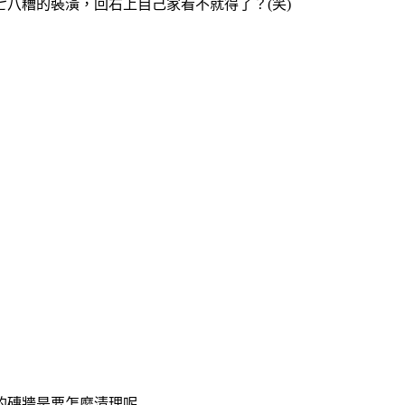
八糟的裝潢，回右上自己家看不就得了？(笑)
要怎麼清理呢......