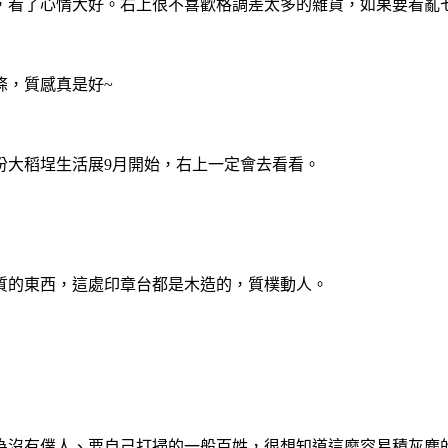
看了心情大好。右上很不喜歡格調差太多的雜貨，如果要看亂七
條，質感真是好~
份大稻埕生活展9月開始，右上一定會去看看。
質的東西，這處印章台都是木造的，質樸動人。
有僕人、要自己打掃的一般百姓，很想知道這麼容易積灰塵的磚牆是