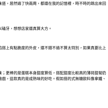
味道，居然過了快兩周，都還在我的記憶裡，時不時的跳出來回
以磕牙，想想店家還真算大方。
餡搭上有點脆度的外皮，還不錯不過不算太特別，如果真要比上
味；更棒的是蛋糕本身甜度算低，搭配甜度比較高的薄荷甜菊奶
搶戲，這款真的是成熟味的好吃。假如搭的式無糖飲料像拿鐵、