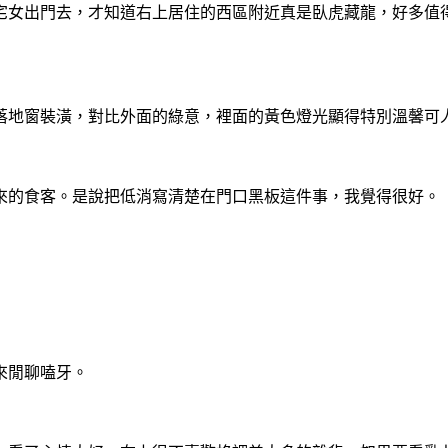
宅女出門去，才知道右上居住的西區附近真是臥虎藏龍，好多值
落地窗裝潢，對比外面的綠意，裡面的黃色燈光顯得特別溫馨可
來的食客。是說把低消寫清楚在門口黑板這件事，我覺得很好。
來閒聊嗑牙。