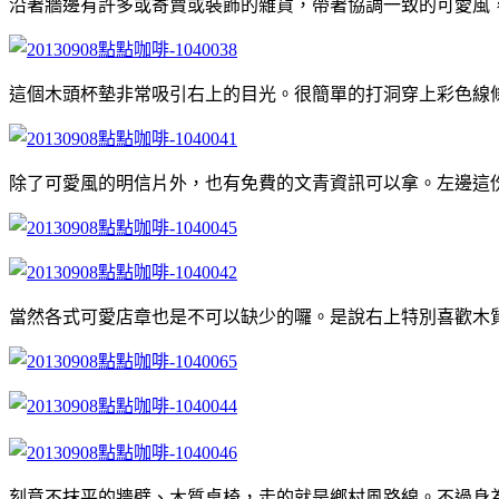
沿著牆邊有許多或寄賣或裝飾的雜貨，帶著協調一致的可愛風，
這個木頭杯墊非常吸引右上的目光。很簡單的打洞穿上彩色線
除了可愛風的明信片外，也有免費的文青資訊可以拿。左邊這
當然各式可愛店章也是不可以缺少的囉。是說右上特別喜歡木
刻意不抹平的牆壁、木質桌椅，走的就是鄉村風路線。不過身為沒