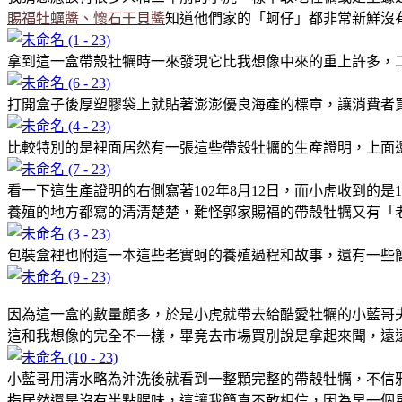
賜福牡蠣醬、懷石干貝醬
知道他們家的「蚵仔」都非常新鮮沒
拿到這一盒帶殼牡犡時一來發現它比我想像中來的重上許多，
打開盒子後厚塑膠袋上就貼著澎澎優良海產的標章，讓消費者
比較特別的是裡面居然有一張這些帶殼牡犡的生產證明，上面
看一下這生產證明的右側寫著102年8月12日，而小虎收到的
養殖的地方都寫的清清楚楚，難怪郭家賜福的帶殼牡犡又有「
包裝盒裡也附這一本這些老實蚵的養殖過程和故事，還有一些
因為這一盒的數量頗多，於是小虎就帶去給酷愛牡犡的小藍哥
這和我想像的完全不一樣，畢竟去市場買別說是拿起來聞，遠
小藍哥用清水略為沖洗後就看到一整顆完整的帶殼牡犡，不信
指居然還是沒有半點腥味，這讓我簡直不敢相信，因為早一個