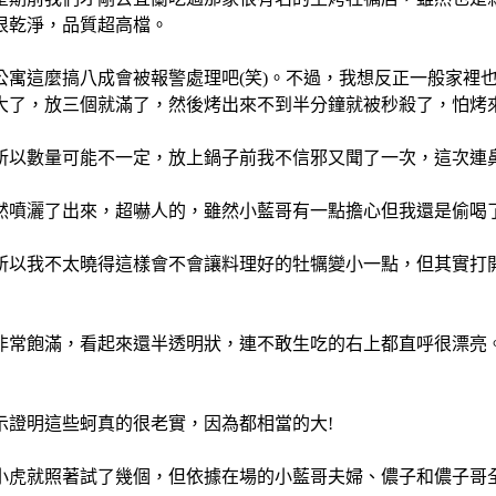
很乾淨，品質超高檔。
公寓這麼搞八成會被報警處理吧(笑)。不過，我想反正一般家裡
大了，放三個就滿了，然後烤出來不到半分鐘就被秒殺了，怕烤
所以數量可能不一定，放上鍋子前我不信邪又聞了一次，這次連
然噴灑了出來，超嚇人的，雖然小藍哥有一點擔心但我還是偷喝了
所以我不太曉得這樣會不會讓料理好的牡犡變小一點，但其實打
非常飽滿，看起來還半透明狀，連不敢生吃的右上都直呼很漂亮
示證明這些蚵真的很老實，因為都相當的大!
小虎就照著試了幾個，但依據在場的小藍哥夫婦、儂子和儂子哥