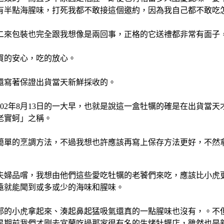
有半點海腥味，打死我都不敢接這個邀約，因為我自己都不敢吃怎
二來包裝也完全跟我想像是兩回事，正格的它送禮都非常有面子
買的安心，吃的放心。
還寫著保證出貨當天新鮮採收的。
是102年8月13日的一大早，也就是說這一盒牡犡的確是在出貨
老實蚵」之稱。
簡單的烹調方法，不過我想也許應該再寫上保存方法更好，不然拿
夫婦品嚐，我想由他們這些愛吃牡犡的老饕們來吃，應該比小虎
遠就能聞到或多或少的海味和腥味。
邪的小虎拿起來、湊起鼻起猛吸氣還真的一點腥味也沒有，。不
星期前我們才剛去宜蘭吃過那家很有名的生烤牡犡店，雖然也是