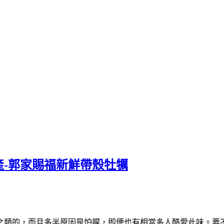
-郭家賜福新鮮帶殼牡犡
之類的，而且多半原因是怕腥，即便也有相當多人酷愛此味。要