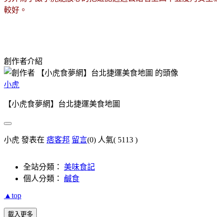
較好。
創作者介紹
小虎
【小虎食夢網】台北捷運美食地圖
小虎 發表在
痞客邦
留言
(0)
人氣(
5113
)
全站分類：
美味食記
個人分類：
鹹食
▲top
載入更多