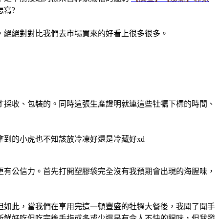
寫?
，絕絕對對比我們去市場買來的好看上很多很多。
當天才採收、包裝的。同時這張生產證明就連這些牡犡下標的時間、
到的小虎也不知該放冷凍好還是冷藏好xd
更有公信力。首先打開塑膠袋完全沒有我預期會出現的海腥味，
但如此，當我們在享用完這一頓豐盛的牡犡大餐後，我聞了聞手
新鮮好吃但吃完後手指或多或少還是有令人不快的腥味，但我發