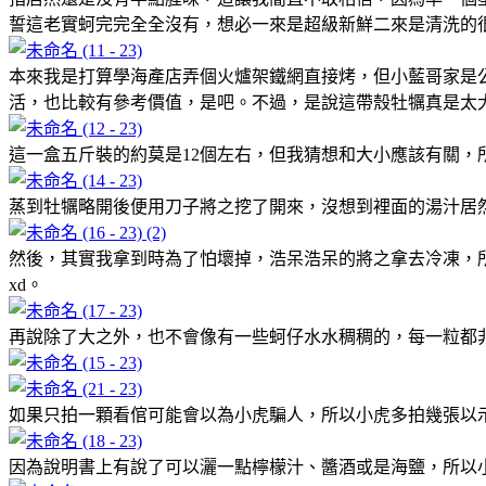
誓這老實蚵完完全全沒有，想必一來是超級新鮮二來是清洗的
本來我是打算學海產店弄個火爐架鐵網直接烤，但小藍哥家是
活，也比較有參考價值，是吧。不過，是說這帶殼牡犡真是太
這一盒五斤裝的約莫是12個左右，但我猜想和大小應該有關，
蒸到牡犡略開後便用刀子將之挖了開來，沒想到裡面的湯汁居
然後，其實我拿到時為了怕壞掉，浩呆浩呆的將之拿去冷凍，
xd。
再說除了大之外，也不會像有一些蚵仔水水稠稠的，每一粒都
如果只拍一顆看倌可能會以為小虎騙人，所以小虎多拍幾張以
因為說明書上有說了可以灑一點檸檬汁、醬酒或是海鹽，所以