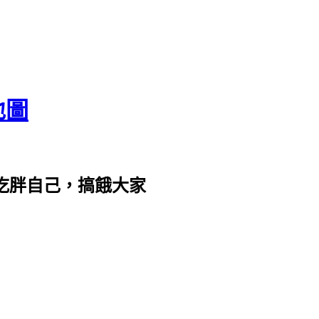
地圖
com。吃胖自己，搞餓大家