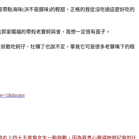
帶點海味(決不是腥味)的輕甜，正格的我從沒吃過這麼好吃的
盒郭家賜福的帶殼老實蚵與會，我想一定很有面子。
後就敢吃蚵仔、牡犡了也說不定，畢竟它可是很多老饕嘴下的極
pe=1&theater
給右上四十五度角女生一點鼓勵，因為我真心覺得她遊記寫的比