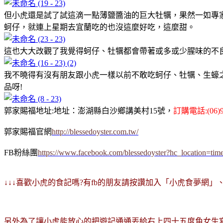
但小虎還是試了試這滴一點薄鹽醬油的巨大牡犡，果然一如專
蚵仔，就連上星期去宜蘭吃的也沒這麼好吃，這麼甜。
這也大大改觀了我覺得蚵仔、牡犡都會帶著或多或少腥味的不
我不曉得有沒有朋友跟小虎一樣以前不敢吃蚵仔、牡犡、生蠔
品呀!
郭家賜福地址:地址：
澎
湖縣白沙鄉講美村15號，
訂購電話:(06)9
郭家賜福官網
http://blessedoyster.com.tw/
FB粉絲團
https://www.facebook.com/blessedoyster?hc_location=
↓↓↓喜歡小虎的食記嗎?有fb的朋友請按讚加入「小虎食夢網
另外為了讓小虎能放心的把遊記通通丟給右上四十五度角女生