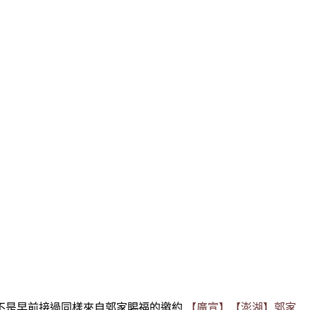
不是早前接過同樣來自郭家賜福的邀約
【廣宣】【澎湖】郭家