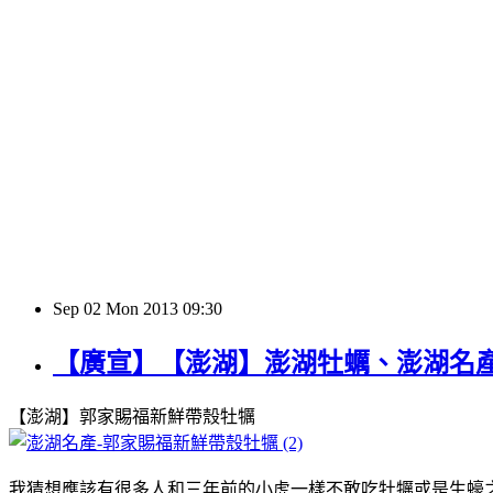
Sep
02
Mon
2013
09:30
【廣宣】【澎湖】澎湖牡蠣、澎湖名產
【澎湖】郭家賜福新鮮帶殼牡犡
我猜想應該有很多人和三年前的小虎一樣不敢吃牡犡或是生蠔