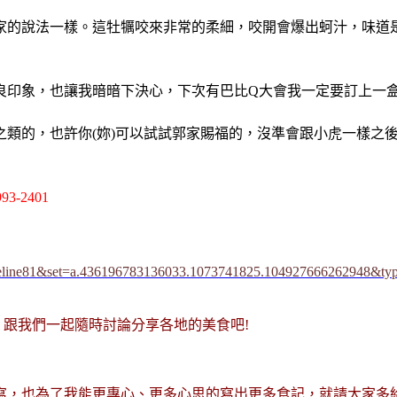
家的說法一樣。這牡犡咬來非常的柔細，咬開會爆出蚵汁，味道是
良印象，也讓我暗暗下決心，下次有巴比Q大會我一定要訂上一
之類的，也許你(妳)可以試試郭家賜福的，沒準會跟小虎一樣之
93-2401
timeline81&set=a.436196783136033.1073741825.104927666262948&ty
」、跟我們一起隨時討論分享各地的美食吧!
寫，也為了我能更專心、更多心思的寫出更多食記，就請大家多