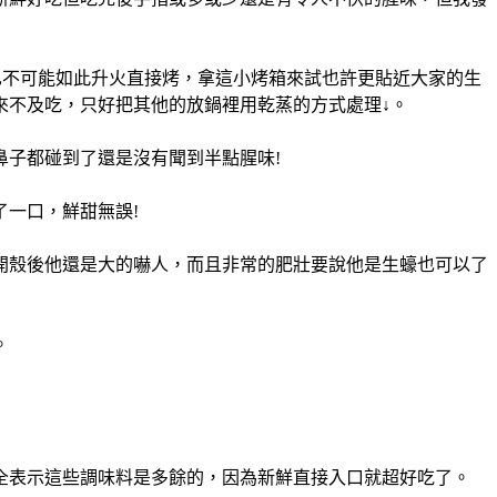
也不可能如此升火直接烤，拿這小烤箱來試也許更貼近大家的生
來不及吃，只好把其他的放鍋裡用乾蒸的方式處理↓。
鼻子都碰到了還是沒有聞到半點腥味!
一口，鮮甜無誤!
開殼後他還是大的嚇人，而且非常的肥壯要說他是生蠔也可以了
。
全表示這些調味料是多餘的，因為新鮮直接入口就超好吃了。