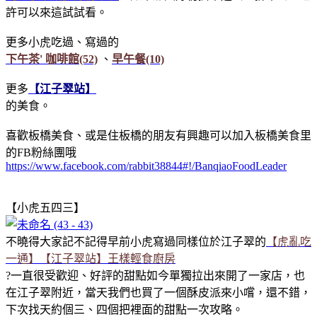
許可以來這試試看。
更多小虎吃過、寫過的
下午茶' 咖啡館(52)
、
早午餐(10)
更多
【江子翠站】
的美食。
喜歡板橋美食、或是住板橋的朋友有興趣可以加入板橋美食里
的FB粉絲團哦
https://www.facebook.com/rabbit38844#!/BanqiaoFoodLeader
【小虎五四三】
不曉得大家記不記得早前小虎寫過同樣位於江子翠的
【虎亂吃
一通】【江子翠站】王樣輕食廚房
?一直很受歡迎、好評的甜點如今單獨拉出來開了一家店，也
在江子翠附近，當天我們也買了一個酥皮派來小嚐，還不錯，
下次找天約個三、四個把裡面的甜點一次攻略。