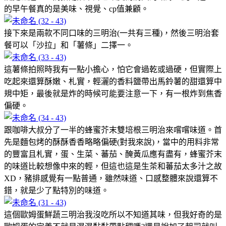
的早午餐真的是美味、視覺、cp值兼顧。
接下來是兩款不同口味的三明治(一共有三種)，然後三明治套
餐可以「沙拉」和「薯條」二擇一。
這薯條拍照時我有一點小擔心，怕它會過乾或過硬，但實際上
吃起來還算酥嫩、札實，輕灑的香料鹽帶出馬鈴薯的甜還算中
規中矩，最後就是炸的時候可能要注意一下，有一根炸到焦香
偏硬。
跟咖啡大叔分了一半的蜂蜜芥末雙培根三明治來嚐嚐味道。首
先是麵包烤的酥酥香香略略偏硬(對我來說)，當中的用料非常
的豐富且札實，蛋、生菜、蕃茄、醃黃瓜應有盡有，蜂蜜芥末
的味道比較想像中來的輕，但這也這是生茶和蕃茄太多汁之故
XD，豬排感覺有一點普通，雖然味道、口感整體來說還算不
錯，就是少了點特別的味道。
這個歐姆蛋鮮蔬三明治我沒吃所以不知道其味，但我好奇的是