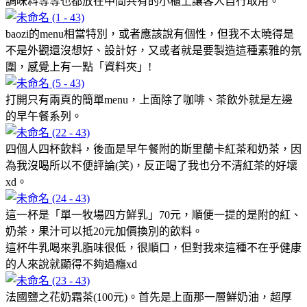
調味料等等也都放在中間共有的小櫃上讓客人自行取用。
baozi的menu相當特別，或者應該說有個性，但我不太曉得是
不是外觀還沒想好、設計好，又或者就是要製造這種素雅的氛
圍，感覺上有一點「資料夾」!
打開只有兩頁的簡單menu，上面除了咖啡、茶飲外就是左邊
的早午餐系列。
四個人四杯飲料，後面是早午餐附的斯里蘭卡紅茶和奶茶，因
為我沒喝所以不便評論(笑)，反正喝了我也分不清紅茶的好壞
xd。
這一杯是「單一牧場四方鮮乳」70元，順便一提的是附的紅、
奶茶，果汁可以抵20元加價換別的飲料。
這杯牛乳喝來乳脂味很低，很順口，但對我來這種不在乎健康
的人來說就顯得不夠過癮xd
法國鹽之花奶霜茶(100元)。首先是上面那一層鮮奶油，超厚