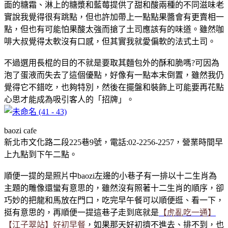
面的糖霜、淋上的糖漿和藍莓提供了甜和酸兩種的不同滋味老
實說我覺得很有跳點，但也許加帶上一點點果醬會有更賣相一
點，但也有可能怕果酸太強而搶了土司應該有的味道。雖然咖
啡大叔覺得太軟沒有口感，但其實我就愛偏軟的法式土司。
不過選用長棍的目的不就是要取其麵包外的酥和脆嗎?可因為
泡了蛋液而失去了這個優點，好像有一點本末倒置，雖然我仍
覺得它不錯吃，也夠特別，然後在擺盤和裝飾上可能要再花點
心思才能成為吸引客人的「招牌」。
baozi cafe
新北市文化路二段225巷9號，電話:02-2256-2257，營業時間早
上九點到下午二點。
順便一提的是照片中baozi左邊的小巷子有一排以十二生肖為
主題的雕像還蠻有意思的，雖然沒有照著十二生肖的順序，卻
巧妙的把龍和馬放在門口，吃完早午餐可以順便逛、看一下，
挺有意思的，再順便一提這巷子走到底就是
【虎亂吃一通】
【江子翠站】好初早餐
，如果那天好初擠不進去、排不到，也