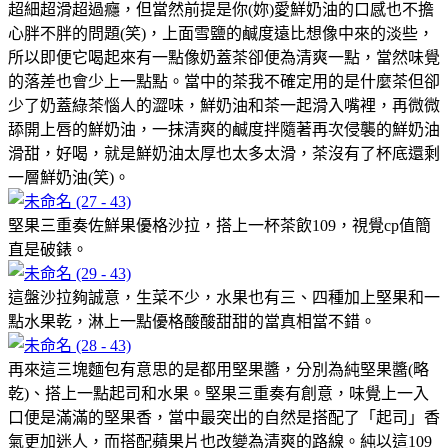
超細超滑超過癮，但當然前提是你(妳)愛鮮奶油的口感也不擔
心胖不胖的問題(笑)，上面雪鹽的鹹度遠比想像中來的淡些，
所以即便它喝起來有一點像奶蓋茶卻便為清爽一點，當然味覺
的落差也會少上一點點。當中的茶我不確定用的是什麼茶但卻
少了奶蓋綠茶惱人的澀味，鮮奶油和茶一起滑入嘴裡，再微微
舔開上唇的鮮奶油，一抹清爽的鹹度拌隨著再次侵襲的鮮奶油
滑甜，好喝，就是鮮奶油太厚也太多太滑，茶沒有了杯底還剩
一層鮮奶油(笑)。
堅果三重奏佐鮮果優格沙拉，搭上一杯茶飲109，視覺cp值簡
直是破錶。
這盤沙拉夠誠意，生菜不少，水果也有三、四種加上堅果和一
點水果乾，淋上一點優格酸酸甜甜的當真相當不錯。
再來這三塊麵包有意思的是都用堅果醬，分別為純堅果醬(略
乾)、搭上一點起司和水果。堅果三重奏有創意，味覺上一入
口便是滿滿的堅果香，當中最突出的自然是搭配了「起司」香
氣更加迷人，而搭配蘋果片也改變為清爽的路線。純以這109