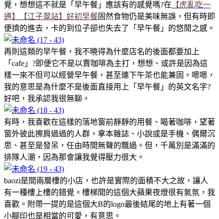
覺，想想這不就是「早午餐」應該有的感覺嗎?在
【虎亂吃一
通】【江子翠站】好初早餐
固然食物仍是美味無誤，但有時即
便擠的進去，卡的到位子卻也失去了「早午餐」的悠閒之感。
再則這類的早午餐，我不曉得為什麼店名的後面都要加上
「cafe」?即便它不是以賣咖啡為主打，想想、或許是因為這
樣一來不但可以經營早午餐，甚至連下午茶也能兼固。嗯嗯，
我的意思是為什麼不是後面直接用上「早午餐」的英文名字?
好吧，我承認我很無聊。
有時，我喜歡在這樣的落地窗前靜靜的用餐、喝著咖啡，望著
窗外彼此擦肩過過的人群，拿本雜誌、小說或是手機、偶爾沉
思、甚至是發呆，任由時間無聲的飄過。但，千萬別是滿滿的
排隊人潮，因為那會讓我覺得壓力很大。
baozi是間兩層樓的小店，也許是實際的面積不大之故，讓人
有一種樓上樓的錯覺。樓梯間的這個大蘋果夜燈很有氣氛，我
喜歡。附帶一提的是這個大B的logo最後結尾的地上有著一個
小腳印也是相當的可愛，有意思。