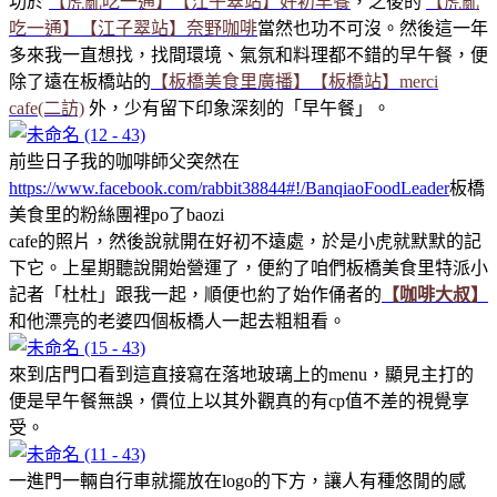
功於
【虎亂吃一通】【江子翠站】好初早餐
，之後的
【虎亂
吃一通】【江子翠站】奈野咖啡
當然也功不可沒。然後這一年
多來我一直想找，找間環境、氣氛和料理都不錯的早午餐，便
除了遠在板橋站的
【板橋美食里廣播】【板橋站】merci
cafe(二訪)
外，少有留下印象深刻的「早午餐」。
前些日子我的咖啡師父突然在
https://www.facebook.com/rabbit38844#!/BanqiaoFoodLeader
板橋
美食里的粉絲團裡po了baozi
cafe的照片，然後說就開在好初不遠處，於是小虎就默默的記
下它。上星期聽說開始營運了，便約了咱們板橋美食里特派小
記者「杜杜」跟我一起，順便也約了始作俑者的
【咖啡大叔】
和他漂亮的老婆四個板橋人一起去粗粗看。
來到店門口看到這直接寫在落地玻璃上的menu，顯見主打的
便是早午餐無誤，價位上以其外觀真的有cp值不差的視覺享
受。
一進門一輛自行車就擺放在logo的下方，讓人有種悠閒的感