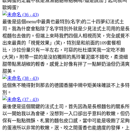
歐姆蛋的定義不就是濕濕黏黏帶點稠嗎?還是說加了起司就叫
歐姆蛋?
最後是這個menu中最貴也最特別(名字)的二十四夢幻法式土
司。我為什麼會點除了名字特別外就是少見法式土司用的是長
棍麵包去做的。但端上來時我們四個人相視而笑，完全感覺不
出來最貴的「視覺效果」(笑)，特別是和前面的109套餐相
比，沙拉份量只有一半左右，可惡的杜杜還笑我一定吃不飽
(大哭)。附帶一提的是沒拍獨照的馬玲薯泥還不錯吃，柔滑細
甜帶點黑胡椒的輕香，感覺上好像有拌了一點鮮奶油但仍清爽
甜美。
這個焦不曉得對到那去的德國香腸中規中矩美味確談不上多特
別。
最後便是這個關鍵的法式土司，首先因為是長根麵包的關系所
以一開始我以為會硬，沒想到一入口卻出乎意料的軟嫩，但仍
保有一點點微酥、札實的麵包皮口感，當中可能是吸飽了足夠
的蛋液所以非常的軟嫩，泯、咬之間蛋香也能適度的發揮，上