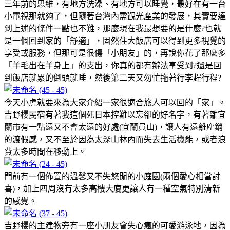
三年前的思維，有地方洗澡、有地方可以睡覺，最好在有一台
小電視那就夠了，但隨著台灣內需觀光產業的發展，其實要達
到上述的條件一點也不難，那麼現在我最想要的是什麼?也就
是一個回到家的「舒適」，固然住大飯店可以得到更多視覺的
享受或服務，但那可是很傷「小朋友」的，再說你花了那麼多
「羊毛出在羊身上」的支出，你真的都有辦法享受到?還是回
到飯店就累的倒頭就睡，然後第二天又勿忙拖著行李趕行程?
今天小虎就要來為大家介紹一家很適合旅人可以回的「家」。
吉野櫻民宿有著我這個死日本控難以忘卻的好名字，有著離宜
蘭市有一點遠又不會太遠的好處(宜蘭員山)，讓人有遠離塵銷
的渡假感，又不至於因為太深山林內而失去生活機能，或者浪
費太多時間在移動上。
門前有一個佈置的溫馨又不失悠閒的小庭園(兩個愛心相當討
喜)，加上四周沒有太多高樓大廈更讓人有一種空氣特別清新
的感覺。
吉野櫻的主建物旁有一座小朋友會失心瘋的可愛游泳地，因為