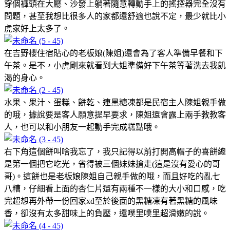
穿個褲頭在大廳、沙發上躺著隨意轉動手上的搖控器完全沒有
問題，甚至我想比很多人的家都還舒適也說不定，最少就比小
虎家好上太多了。
在吉野櫻住宿貼心的老板娘(陳姐)還會為了客人準備早餐和下
午茶。是不，小虎剛來就看到大姐準備好下午茶等著洗去我飢
渴的身心。
水果、果汁、蛋糕、餅乾、連黑糖凍都是民宿主人陳姐親手做
的哦，據說要是客人願意提早要求，陳姐還會露上兩手教教客
人，也可以和小朋友一起動手完成糕點哦。
右下角這個餅叫啥我忘了，我只記得以前打開高帽子的喜餅總
是第一個把它吃光，省得被三個妹妹搶走(這是沒有愛心的哥
哥)。這餅也是老板娘陳姐自己親手做的哦，而且好吃的亂七
八糟，仔細看上面的杏仁片還有兩種不一樣的大小和口感，吃
完超想再外帶一份回家xd至於後面的黑糖凍有著黑糖的風味
香，卻沒有太多甜味上的負壓，還噗里噗里超滑嫩的說。