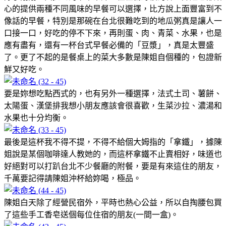
心的提供兩種不同風味的早餐可以選擇，比方說上面豐富到不
像話的早餐，特別是那碗在台北很難吃到的地瓜粥真是讓人一
口接一口，好吃的停不下來，再則蛋、肉、青菜、水果，也是
應有盡有，還有一杯台式早餐必備的「豆漿」，真是太豐盛
了。更了不起的是餐桌上的菜大多數是陳姐自個種的，包證新
鮮又好吃。
要是妳想吃點西式的，也有另外一種選擇，法式土司、薯餅、
太陽蛋、漢堡排我想小朋友應該會很喜歡，生菜沙拉、濃湯和
水果也十分均衡。
最後是這杯我不得不提，不得不給個大姆指的「拿鐵」，據陳
姐說是某個咖啡達人教她的，而這杯拿鐵不止賣相好，味道也
好絕對可以打趴台北不少餐廳的附餐，要是有來這住的朋友，
千萬要記得請陳姐沖杯給妳喝，極品。
陳姐白天除了經營民宿外，平時也熱心公益，所以自掏腰包買
了這些手工香皂送個每位住宿的朋友(一間一盒)。