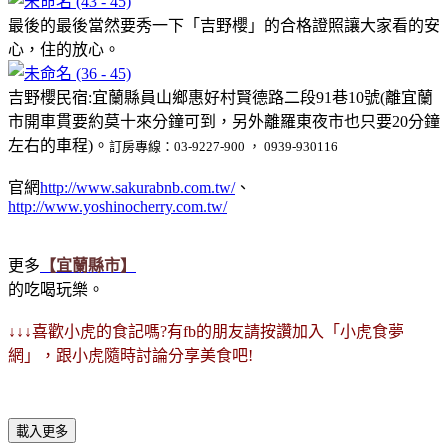
最後的最後當然要秀一下「吉野櫻」的合格證照讓大家看的安
心，住的放心。
吉野櫻民宿:宜蘭縣員山鄉惠好村賢德路二段91巷10號(離宜蘭
市開車貫要約莫十來分鐘可到，另外離羅東夜市也只要20分鐘
左右的車程)。
訂房專線：03-9227-900 ， 0939-930116
官網
http://www.sakurabnb.com.tw/
、
http://www.yoshinocherry.com.tw/
更多
【宜蘭縣市】
的吃喝玩樂。
↓↓↓喜歡小虎的食記嗎?有fb的朋友請按讚加入「小虎食夢
網」，跟小虎隨時討論分享美食吧!
載入更多