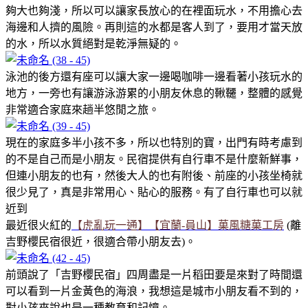
夠大也夠淺，所以可以讓家長放心的在裡面玩水，不用擔心去
海邊和人擠的風險。再則這的水都是客人到了，要用才當天放
的水，所以水質絕對是乾淨無疑的。
泳池的後方還有座可以讓大家一邊喝咖啡一邊看著小孩玩水的
地方，一旁也有讓游泳游累的小朋友休息的鞦韆，整體的感覺
非常適合家庭來趟半悠閒之旅。
現在的家庭多半小孩不多，所以也特別的寶，出門有時考慮到
的不是自己而是小朋友。民宿提供有自行車不是什麼新鮮事，
但連小朋友的也有，然後大人的也有附後、前座的小孩坐椅就
很少見了，真是非常用心、貼心的服務。有了自行車也可以就
近到
最近很火紅的
【虎亂玩一通】【宜蘭-員山】菓風糖菓工房
(離
吉野櫻民宿很近，很適合帶小朋友去)。
前頭說了「吉野櫻民宿」四周盡是一片稻田要是來對了時間還
可以看到一片金黃色的海浪，我想這是城市小朋友看不到的，
對小孩來說也是一種教育和記憶。