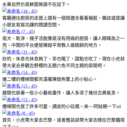
水果自然也是鮮甜無誤不在話下。
客廳通往廚房的走道上還有一個很適合看看報紙、雜誌或是讓
小朋友寫寫功課的閱讀空間。
偌大、乾淨、幾乎活脫像是沒有用過的廚房，讓人眼睛為之一
亮，中間的平台便是陳姐平常教人做糕餅的地方。
好的，休息也休息夠了，茶也喝了，甜點也吃了，現在小虎就
帶大家去參觀吉野櫻的五顏六色不同主題的房間吧。
連二樓的樓梯間都充滿著陳姐佈置上的小貼心。
牆間也掛著一些小小藝術畫作，讓人多添了幾份古典氣息。
樓梯間也放了許多可愛、調皮的小玩偶。來~~阿姑親一下xd
首先，小虎帶大家去巴黎，或者應該說帶大家去睡在巴黎鐵塔
之下=)。