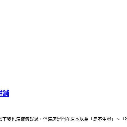
餅舖
當下我也這樣懷疑過，但這店是開在原本以為「烏不生蛋」、「