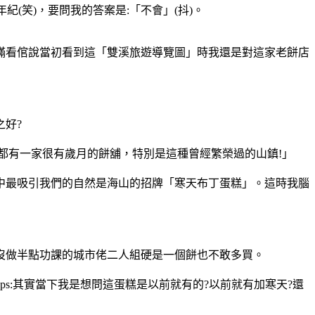
(笑)，要問我的答案是:「不會」(抖)。
瞞看倌說當初看到這「雙溪旅遊導覽圖」時我還是對這家老餅店
好?
都有一家很有歲月的餅舖，特別是這種曾經繁榮過的山鎮!」
當中最吸引我們的自然是海山的招牌「寒天布丁蛋糕」。這時我腦
沒做半點功課的城市佬二人組硬是一個餅也不敢多買。
s:其實當下我是想問這蛋糕是以前就有的?以前就有加寒天?還