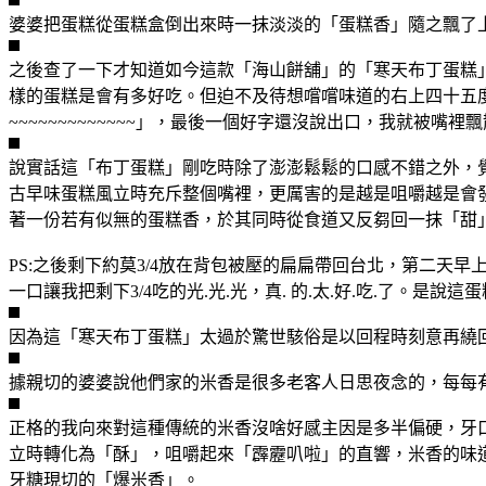
婆婆把蛋糕從蛋糕盒倒出來時一抹淡淡的「蛋糕香」隨之飄了
之後查了一下才知道如今這款「海山餅舖」的「寒天布丁蛋糕
樣的蛋糕是會有多好吃。但迫不及待想嚐嚐味道的右上四十五度
~~~~~~~~~~~~~」，最後一個好字還沒說出口，我就被
說實話這「布丁蛋糕」剛吃時除了澎澎鬆鬆的口感不錯之外，
古早味蛋糕風立時充斥整個嘴裡，更厲害的是越是咀嚼越是會
著一份若有似無的蛋糕香，於其同時從食道又反芻回一抹「甜
PS:之後剩下約莫3/4放在背包被壓的扁扁帶回台北，第二
一口讓我把剩下3/4吃的光.光.光，真. 的.太.好.吃.了
因為這「寒天布丁蛋糕」太過於驚世駭俗是以回程時刻意再繞回
據親切的婆婆說他們家的米香是很多老客人日思夜念的，每每
正格的我向來對這種傳統的米香沒啥好感主因是多半偏硬，牙
立時轉化為「酥」，咀嚼起來「霹靂叭啦」的直響，米香的味道
牙糖現切的「爆米香」。