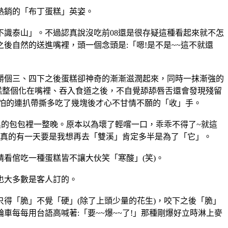
熱銷的「布丁蛋糕」英姿。
識泰山」。不過認真說沒吃前08還是很存疑這種看起來就不怎
自然的送進嘴裡，頭一個念頭是:「嗯!是不是~~這不就還
嚼個三、四下之後蛋糕卻神奇的漸漸滋潤起來，同時一抹漸強的
糕整個化在嘴裡、吞入食道之後，不自覺舔舔唇舌還會發現殘留
怕的連扒帶撕多吃了幾塊後才心不甘情不願的「收」手。
黑的包包裡一整晚。原本以為壞了輕嚐一口，乖乖不得了~就這
顯. 說真的有一天要是我想再去「雙溪」肯定多半是為了「它」。
看倌吃一種蛋糕皆不讓大伙笑「寒酸」(笑)。
也大多數是客人訂的。
得「脆」不覺「硬」(除了上頭少量的花生)，咬下之後「脆」
每每用台語高喊著:「要~~爆~~了!」那種剛爆好立時淋上麥