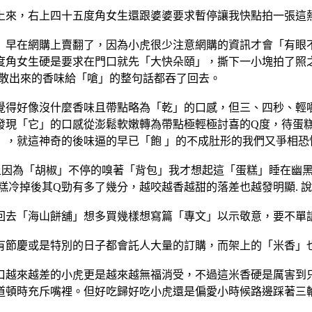
上來，右上四十五度角女生還跟婆婆要求暫停讓我快點拍一張這
」早在網購上賣翻了，因為小虎很少注意網購的資訊才會「有眼不
角女生硬是要求在門口就先「大快朵頤」，撕下一小塊拍了照之後
嘴裡飄散出來的香味給「嗆」的整句話都吞了回去。
覺得好像沒什麼香味且帶點略為「乾」的口感，但三、四秒、輕
發現「它」的口感從澎鬆軟嫩轉為帶點極輕極討喜的Q度，待蛋
」，就這神奇的後味逼的早已「飽 」的不成肚形的我們又爭相恐
天早上因為「胡椒」不停的嗅著「背包」我才想起這「蛋糕」睡在幽
。是說這蛋糕冷掉後其Q勁有多了幾分，越咬越香越甜的落差也越發明
去「海山餅舖」想多買幾樣想寫篇「專文」以示敬意，要不單請
有節慶或是特別的日子都會託人大量的訂購，而架上的「米香」
口越來越差的小虎更是越來越無福消受，不過這米香硬是厲害到只
頓時充斥嘴裡。但好吃歸好吃小虎還是偏愛小時候路邊踩著三輪車