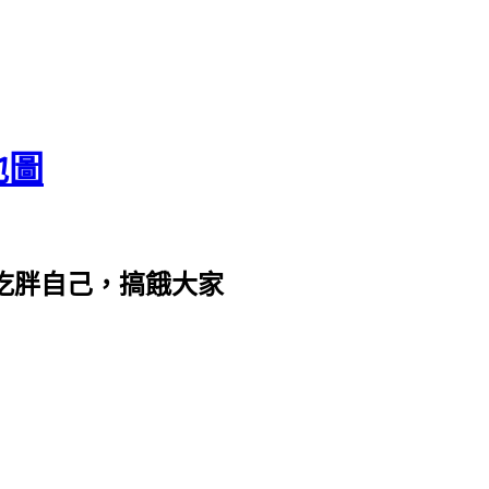
地圖
com。吃胖自己，搞餓大家