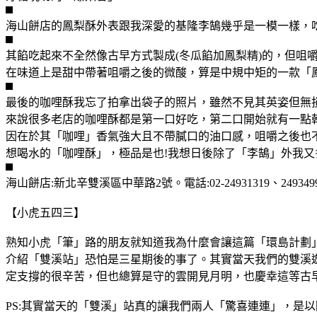
海山餅店的鳳梨酥外表跟我深愛的基隆李鵠幾乎是一模一樣，
其餡吃起來不全然像古早方式製成(冬瓜餡加鳳梨精)的，但咀
在味道上是甜中帶著咀嚼之後的微酸，算是中規中矩的一款「
最後的咖哩酥我忘了拍拿出袋子的照片，雖然不見其英姿但無
來說很多老店的咖哩酥都是第一口好吃，第二口開始就有一點
因在於其「咖哩」香氣強大且不帶膩口的油口感，咀嚼之後也
想喝水的「咖哩酥」，極品是也!我想日後除了「李鵠」外我又
海山餅店:新北辛雙溪區中華路2號。電話:02-24931319、2493
【小虎五四三】
熟知小虎「筆」路的朋友就知道我為什麼會讓這篇「環島計劃
介紹「雙溪站」恐怕是三星期後的事了。其實當天我們的雙溪
定支撐的很辛苦，但也總算是守的雲開見月明，也慶幸這等古
PS:其實當天的「雙溪」站真的讓我們兩人「驚喜連連」，是以