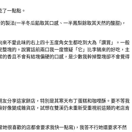
乾了一點點。
的製法(一半冬瓜餡取其口感、一半鳳梨餘取其天然的酸甜)，
向來不愛此味的右上四十五度角女生都吃到大為「讚賞」。一般
完整塊的。說實話前兩口我一度懷疑「它」比李鵠來的好吃，主
常的香且不會有結塊偏硬的口感，是少數我幹掉整塊卻不會覺得
朋友分享這家餅店，特別是其寒天布丁蛋糕和咖哩酥。要不等我
嘛好像變成雜貨店，試想在雙溪仍未重新受重視前這類的老店肯
通常她很喜歡的店都會要求我快一點寫)，我答不行她還要求不然