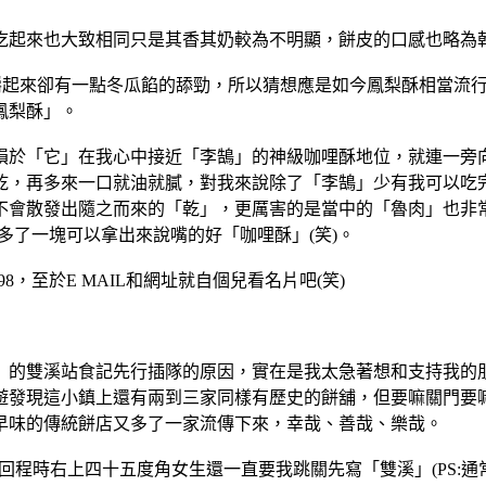
吃起來也大致相同只是其香其奶較為不明顯，餅皮的口感也略為
嚼起來卻有一點冬瓜餡的舔勁，所以猜想應是如今鳳梨酥相當流行
鳳梨酥」。
損於「它」在我心中接近「李鵠」的神級咖哩酥地位，就連一旁
乾，再多來一口就油就膩，對我來說除了「李鵠」少有我可以吃
不會散發出隨之而來的「乾」，更厲害的是當中的「魯肉」也非
多了一塊可以拿出來說嘴的好「咖哩酥」(笑)。
4998，至於E MAIL和網址就自個兒看名片吧(笑)
」的雙溪站食記先行插隊的原因，實在是我太急著想和支持我的
遊發現這小鎮上還有兩到三家同樣有歷史的餅舖，但要嘛關門要
早味的傳統餅店又多了一家流傳下來，幸哉、善哉、樂哉。
回程時右上四十五度角女生還一直要我跳關先寫「雙溪」(PS: