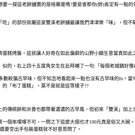
要一探這老餅舖賣的是啥藥膏嗎?要是會那你(妳)肯定有一點的年紀
中「吃」的部份就屬這家雙溪老餅舖最讓我們津津樂「味」，但不
統蛋糕烤盤，這就讓人好奇在如此偏僻的山野小鎮生意當真如此之
」似的，右上四十五度角女生在此時補了一句:「每個老城鎮好像
大多數較偏古早味，但不知怎地看起來一點也沒有古早味的fu。
的「布丁蛋糕」，莫不是就是這等樣子??
上的傳統餅和米香也都帶著濃濃的古早風，但初來「雙溪」加上
個來嚐嚐不可，一問之下這麼大個也才100元真是俗又大碗。p
，還要空出手包裝蛋糕就不好意思問了。