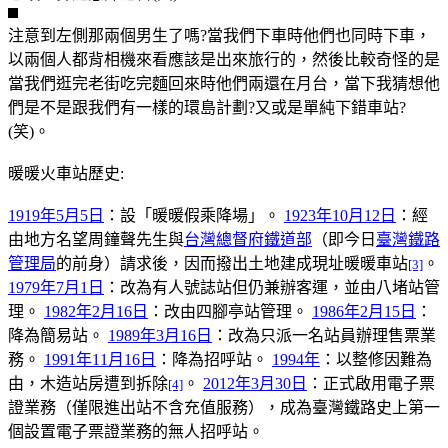
注意到左側那兩個男生了嗎?當我們下車時他們也同時下車，
以兩個人都背相機來看應該是出來旅行的，然後比較奇怪的是
當我們逛完老街吃完麵回來時他們兩還在月台，當下我猜想他
們是不是跟我們有一樣的環島計劃?又或是單純下錯車站?
(笑)。
暖暖火車站歷史:
1919年
5月5日
：設「暖暖假乘降場」。
1923年
10月12日
：經
由地方名望周鐘聲先生與
台灣總督府
鐵道部
（即今日
臺灣鐵路
管理局
的前身）請求後，因而撥出土地建成現址暖暖車站
。
[3]
1979年
7月1日
：改為有人號誌站但仍兼辦客運，並由八堵站管
理。
1982年
2月16日
：改由四腳亭站管理。
1986年
2月15日
：
降為簡易站。
1989年
3月16日
：改為只派一名站員辦理售票業
務。
1991年
11月16日
：降為招呼站。
1994年
：以整修因難為
由，木造站房遭到拆除
。
2012年
3月30日
：正式啟用電子票
[4]
證業務（僅限進出站不含充值服務），成為臺灣鐵路史上第一
個設置電子票證業務的無人招呼站。