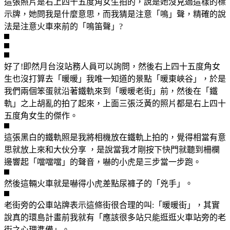
這張照片是右上四十五度角女生拍的，說是她沒見過這樣的標
示牌，她問我是什麼意思，而我猜是注意「鳴」聲，精確的說
法是注意火車來前的「鳴笛聲」?
好了!即然月台沒站務人員可以詢問，然後右上四十五度角女
生也沒打算去「暖暖」我唯一知道的景點「暖東峽谷」，於是
我們兩個笨蛋就沿著鐵軌來到「暖暖老街」前，然後在「鐵
軌」之上胡亂的拍了起來，上面三張泛黃的照片都是右上四十
五度角女生的傑作。
這張黑白的鐵軌照是我將相機放在鐵軌上拍的，覺得相當有意
思就放上來和大伙分享 ，是說當我才剛按下快門就聽到柵欄
邊響起「噹噹噹」的聲音，嚇的小虎是三步當一步跑。
然後這輛火車就是嚇得小虎差點尿褲子的「兇手」。
老街旁的公車站牌表示這條街很合理的叫:「暖暖街」，其實
說真的環島計畫前我就有「應該很多站只能逛逛火車站旁的老
街之心理準備」。