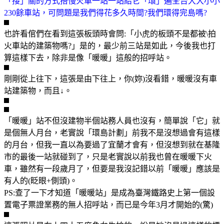
「接」關的方式搭慢火車一站一站給它「環」遍全台大大小小
230餘車站，可問題是我們得花多久時間?我們環得完島嗎?
也許看倌們在看到這張板頭時會問:「小虎的板頭不是都被\拍
火車站的建築物嗎?」是的，最少前三站是如此，今後我也打
算這樣下去，除非是像「暖暖」這般的招呼站。
剛剛從上往下，這張是由下往上，你(妳)沒看錯，暖暖沒有車
站建築物，而且↓。
「暖暖」站不但沒建物半個站務人員也沒有，簡單說「它」就
是個無人月台，老實說「環島計劃」前我不是沒想過會有這樣
的月台，但我一直以為要過了宜蘭才會有，但沒想到就在基隆
市的最後一站就碰到了，只是老實說以前我也曾在暖暖下火
車，雖然有一段歲月了，但要是我沒記錯以前「暖暖」應該是
有人的(眨眼+側頭)。
PS:查了一下才知道「暖暖站」是成為臺灣鐵路史上第一個設
置電子票證業務的無人招呼站，而已是今年3月才開始的(驚)