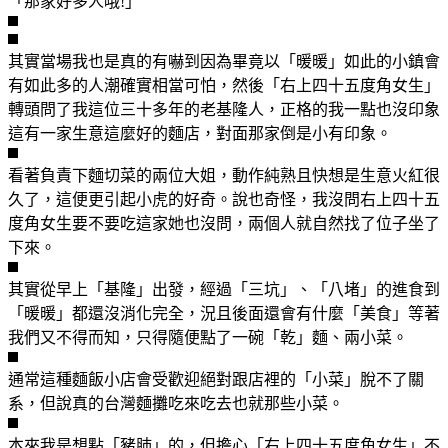
「那家好多人哦!」
其實當場我也是真的有嚇到因為畢竟以「暖暖」如此的小鎮會
有如此多的人潮確實相當可怕，然後「右上四十五度角女生」
轉頭問了我這位三十多年的老基隆人，正格的我一點也沒印象
這有一家生意這麼好的麵店，對面那家倒是小有印象。
看著負責下麵切菜的兩位大姐，動作純熟且快想是生意火紅很
久了，這便更引起小虎的好奇。說也奇怪，我沒問右上四十五
度角女生要不要吃這家她也沒問，兩個人就自然找了位子坐了
下來。
其實從早上「基隆」出發，經過「三坑」、「八堵」的進食到
「暖暖」都還沒消化完全，況且後面還會有什麼「美食」等著
我們又不得而知，只得隨便點了一碗「乾」麵、兩小菜。
通常這種麵飯小店會受歡迎絕對跟店裡的「小菜」脫不了關
系，但說真的台灣麵攤吃來吃去也就那些小菜。
本來我是想點「豬肺」的，但擔心「右上四十五度角女生」不