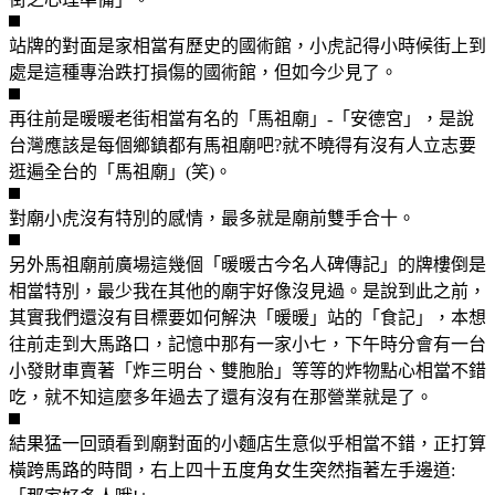
站牌的對面是家相當有歷史的國術館，小虎記得小時候街上到
處是這種專治跌打損傷的國術館，但如今少見了。
再往前是暖暖老街相當有名的「馬祖廟」-「安德宮」，是說
台灣應該是每個鄉鎮都有馬祖廟吧?就不曉得有沒有人立志要
逛遍全台的「馬祖廟」(笑)。
對廟小虎沒有特別的感情，最多就是廟前雙手合十。
另外馬祖廟前廣場這幾個「暖暖古今名人碑傳記」的牌樓倒是
相當特別，最少我在其他的廟宇好像沒見過。是說到此之前，
其實我們還沒有目標要如何解決「暖暖」站的「食記」，本想
往前走到大馬路口，記憶中那有一家小七，下午時分會有一台
小發財車賣著「炸三明台、雙胞胎」等等的炸物點心相當不錯
吃，就不知這麼多年過去了還有沒有在那營業就是了。
結果猛一回頭看到廟對面的小麵店生意似乎相當不錯，正打算
橫跨馬路的時間，右上四十五度角女生突然指著左手邊道: