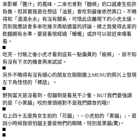
來影鄉「醬汁」的風味，二來也會對「麵條」的口感產生些許
負擔，但其實我是在想這「油蔥」會吃到最後依然爽口，不曉
得和「湯湯水水」有沒有關系，可惜此店離現下的小虎太遠，
否則我應該會多來吃幾次再給適當的評論，總之我覺得此家的
乾麵頗有水準，要是看倌經過「暖暖」或許可以就近來嚐看
看。
吃完、付帳之後小虎才看到這有一點偏黃的「板條」、就不知
有沒有下次的機會再來試試。
另外不曉得有沒有細心的朋友在剛剛牆上MENU的照片上發現
左下角怪怪的「標語」。
野狗當天是沒看到，但貓倒是看見不少隻，BUT我們要強調
的是「小黑貓」咬的骨頭絕對不是我們餵食的哦!!
右上四十五度角女生拍的「花貓」↑，小虎拍的「黑貓」↓，是
說小時候我很怕貓主要是牠們的眼睛，特別是黑貓(驚)。