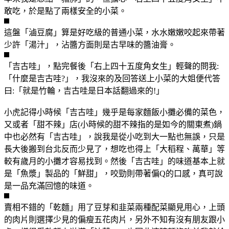
敢吃，於是點了兩樣安全的小菜。
這盤「滷豆腐」算是好吃級的普通小菜，水水嫩嫩咬起來帶著
少許「湯汁」，沾醬方面則是古早味的醬油膏。
「吉古哇」，點完餐後「右上四十五度角女生」輕聲的問我:
「什麼是吉古哇?」，我沒來的及回答送上小菜的大姐便代答
曰:「就是竹輪，吉古哇是日本話翻過來的!」
小虎記得小時候「吉古哇」幾乎是每家麵飯小攤必備的菜色，
又或者「甜不辣」店(小時候的甜不辣指的是如今的關東煮)鍋
中也必然有「吉古哇」，說我是從小吃到大一點也無誤，只是
長大後搬到台北反而少見了，想吃也得上「大稻程、萬華」等
較有歲月的小攤才容易找到。然後「吉古哇」的味道基本上就
是「魚漿」製品的「鮮甜」，咬勁則帶著偏Q的口感，真可說
是一品充滿回憶的味道。
賣相不錯的「乾麵」用了豆芽和韭菜兩種配菜顯見用心，上頭
的肉片則選擇少見的偏瘦五花肉片，另外不知有沒有朋友跟小