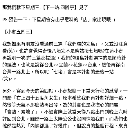
那我們就下星期三:【下一站:四腳亭】見了
PS:預告一下，下星期會有出乎意料的「店」家出現哦=)
【小虎五四三】
我想如果有朋友沒看過前三篇「我們環的完島」，又或沒注意
看(笑)，也許會覺得奇怪八堵完不是應該接七堵嗎?在這小虎
再說明一次(前三篇都提過)，我們的環島計劃選擇的是順時針
的繞法，也就是說從台北>>宜蘭>>花蓮>>台東，然後再從南
台灣一路北上，所以呢「七堵」會是本計劃的最後一站
(笑)>。
另外，寫到今天的第四站，小虎想聊一下當天行程的感覺。一
開始「右上四十五度角女生」原本希望我們再計劃詳細一點，
然後等天氣不那麼熱再出發，為的其實也是我擔心的問題:
「會熱、累壞了」，不過實際上就當天從八點出門到晚上六時
許回到台北，雖然一路上太陽公公也沒同情過我們，而我們也
確然是熱到「內褲都濕了好幾件」，但說真的整個行程下來真