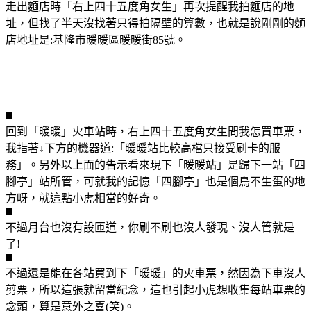
走出麵店時「右上四十五度角女生」再次提醒我拍麵店的地
址，但找了半天沒找著只得拍隔壁的算數，也就是說剛剛的麵
店地址是:基隆市暖暖區暖暖街85號。
回到「暖暖」火車站時，右上四十五度角女生問我怎買車票，
我指著↓下方的機器道:「暖暖站比較高檔只接受刷卡的服
務」。另外以上面的告示看來現下「暖暖站」是歸下一站「四
腳亭」站所管，可就我的記憶「四腳亭」也是個鳥不生蛋的地
方呀，就這點小虎相當的好奇。
不過月台也沒有設匝道，你刷不刷也沒人發現、沒人管就是
了!
不過還是能在各站買到下「暖暖」的火車票，然因為下車沒人
剪票，所以這張就留當紀念，這也引起小虎想收集每站車票的
念頭，算是意外之喜(笑)。