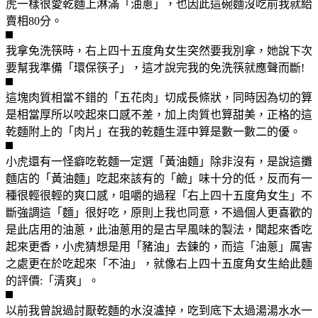
虎一樣很愛乾麵上淋滿「油蔥」，也因此這碗麵沒吃前我就給
賣相80分。
我拿免洗筷時，右上四十五度角女生突然要我別拿，她說下次
要幫我準備「環保筷子」，這才說完我的免洗筷就應聲而斷!
這塊肉質相當不錯的「五花肉」切成長條狀，同時因為切的算
是相當厚所以咬起來口感不差，加上肉質也算甜美，正格的這
乾麵附上的「肉片」在我的乾麵生涯中算是數一數二的優。
小虎還有一怪癖吃乾麵一定選「黃油麵」除非沒有，是說這攤
麵店的「黃油麵」吃起來該有的「鹼」味十分的低，反而有一
種很輕很輕的爽口感，咀嚼的過程「右上四十五度角女生」不
斷強調這「麵」很好吃，原則上我也同意，不過個人更喜歡的
是此店用的油蔥，此油蔥用的是古早風味的製法，聞起來香吃
起來更香，小虎猜想是用「豬油」去鍊的，而這「油蔥」厲害
之處更在於吃起來「不油」，就像右上四十五度角女生給此麵
的評價:「清爽」。
以前我曾說過討厭乾麵的水沒瀘掉，吃到底下太過湯湯水水一