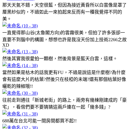
那天天氣不錯，天空很藍，但因為接近黃昏所以白雲像是罩了
層黑紗似的，不過如此一來拍起來反而有一種我覺得不同的
美。
一直覺得那山谷(太魯閣方向)的雲霧很美，但拍了許多張卻一
直要不到腦中的構圖，想想也許是我沒天份加上技術2266之故
XD
然後其實我很愛拍一顆樹，然後背景是藍天白雲，這樣。
當然如果是枯木的話我更有FU，不過是說這是什麼樹?為什麼
會有這麼大片的枯葉?然後只在枝椏的未端?還有那個枯葉好像
曬乾的辣椒哦!!
往前走到通往「新城老街」的路上，兩旁有幾棟剛建成的「豪
宅」，看倌們要不要猜猜這兩戶連在一起「幾多錢」?
688萬在台北可能一間房間都買不起!!