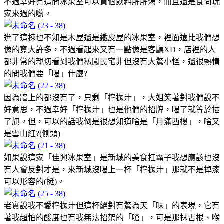
不過幸好有這間冰果室可以買個飲料解解渴，而且還是食尚玩
家來過的喲。
進了這棟也不知是木屋還是鐵皮屋的冰果室，裡面遠比我們想
像的寬大許多，不過看起來又有一點像是客廳XD，店裡的人
都非常的親切看到我們私闖民宅非但沒有大驚小怪，還很熱情
的問我們要「喝」什麼?
因為牆上的都沒有了，只剩「檸檬汁」，大姐笑著對我們說不
好意思，不過幸好「檸檬汁」也是他們的招牌，喝了就等於插
了旗。但，可以的話我倒是很想知道啥是「月滿西樓」，啥又
是雪山紅?(側頭)
如果說這家「佳興冰果室」是新城的美食扛霸子我想應該也沒
有人會反對才是，來新城沒喝上一杯「檸檬汁」那就不是掉漆
可以形容的(挺)。
老實說我不愛檸檬汁但這杯絕對有驚為天「味」的表現，它有
著我超怕的酸度也有我無法招架的「嗆」，可是那抹舌根、喉