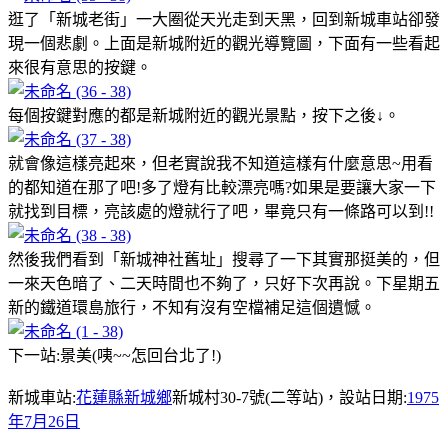
逛了「新城老街」一大圈從天光走到天黑，回到新城車站卻發
現一個悲劇。上面是新城附近的觀光導覽圖，下面有一些看起
來很有意思的按鍵。
每個按鍵對應的都是新城附近的觀光景點，按下之後↓。
就會像這樣亮起來，但老實說我不知道這樣有什麼意思~用看
的都知道在那了吧!多了燈有比較漂亮嗎?如果是要讓大家一下
就找到目標，亮該處的燈就行了吧，畢竟只有一條路可以到!!
然後我們看到「新城神社舊址」搜尋了一下其實那挺美的，但
一來天色暗了、二天時間也不夠了，只好下次再說。下星期五
新的鐵道環島旅行，不知有沒有空檔補足這個遺憾。
下一站:景美(咦~~怎回台北了!)
新城車站:
花蓮縣
新城鄉
新城村30-7號(二等站)，設站日期:
1975
年
7月26日