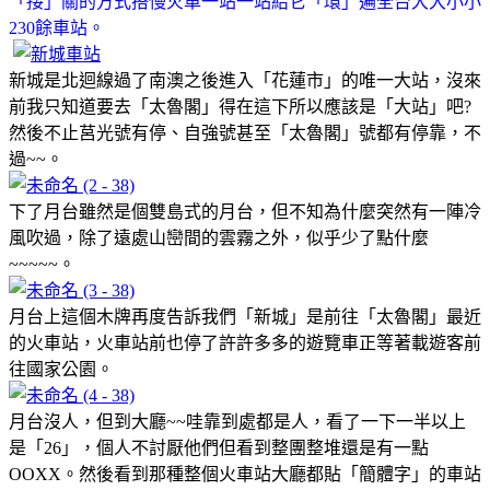
「接」關的方式搭慢火車一站一站給它「環」遍全台大大小小
230餘車站。
新城是北迴線過了南澳之後進入「花蓮市」的唯一大站，沒來
前我只知道要去「太魯閣」得在這下所以應該是「大站」吧?
然後不止莒光號有停、自強號甚至「太魯閣」號都有停靠，不
過~~。
下了月台雖然是個雙島式的月台，但不知為什麼突然有一陣冷
風吹過，除了遠處山巒間的雲霧之外，似乎少了點什麼
~~~~~。
月台上這個木牌再度告訴我們「新城」是前往「太魯閣」最近
的火車站，火車站前也停了許許多多的遊覽車正等著載遊客前
往國家公園。
月台沒人，但到大廳~~哇靠到處都是人，看了一下一半以上
是「26」，個人不討厭他們但看到整團整堆還是有一點
OOXX。然後看到那種整個火車站大廳都貼「簡體字」的車站