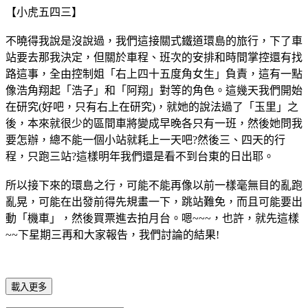
【小虎五四三】
不曉得我說是沒說過，我們這接關式鐵道環島的旅行，下了車
站要去那我決定，但關於車程、班次的安排和時間掌控還有找
路這事，全由控制姐「右上四十五度角女生」負責，這有一點
像浩角翔起「浩子」和「阿翔」對等的角色。這幾天我們開始
在研究(好吧，只有右上在研究)，就她的說法過了「玉里」之
後，本來就很少的區間車將變成早晚各只有一班，然後她問我
要怎辦，總不能一個小站就耗上一天吧?然後三、四天的行
程，只跑三站?這樣明年我們還是看不到台東的日出耶。
所以接下來的環島之行，可能不能再像以前一樣毫無目的亂跑
亂晃，可能在出發前得先規畫一下，跳站難免，而且可能要出
動「機車」，然後買票進去拍月台。嗯~~~，也許，就先這樣
~~下星期三再和大家報告，我們討論的結果!
載入更多