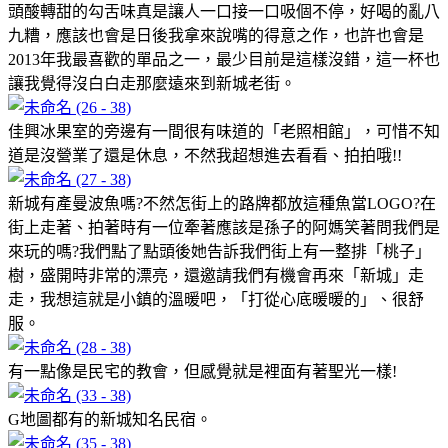
頭酸轉甜的勾舌味真是讓人一口接一口吸個不停，好喝的亂八
九糟，應該也會是日後我拿來說嘴的得意之作，也許也會是
2013年我最喜歡的單品之一，最少目前是這樣沒錯，這一杯也
讓我覺得沒白白走那麼遠來到新城老街。
佳興冰果室的旁邊有一間很有味道的「老照相館」，可惜不知
道是沒營業了還是休息，不然我超想進去看看、拍拍哦!!
新城有產曼波魚嗎?不然怎街上的路牌都放這種魚當LOGO?在
街上走著、拍著時有一位牽著應該是孫子的阿媽笑著問我們是
來玩的嗎?我們點了點頭後她告訴我們街上有一整排「桃子」
樹，盛開時非常的漂亮，還邀請我們有機會再來「新城」走
走，我想這就是小鎮的溫暖吧，「打從心底暖暖的」、很舒
服。
有一點像是民宅的教會，但感覺就是裡面有著聖光一樣!
G地圖都有的新城知名民宿。