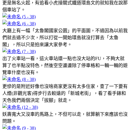
更是無名火起，有追看小虎接關式鐵道環島文的就知我在說那
個車站了。
大廳上有一幅「太魯閣國家公園」的平面圖，不過因為以前我
們就去過不少次，所以打從一開始環島就沒打算去「太魯
閣」，所以只是拍來讓大家參考。
出了火車站一看，這火車站還一點也沒大站的FU，不夠大就
算了也半點沒特色，然後空空盪盪除了停車格和一輛一輛的遊
覽車什麼也沒有。
更慘的是附近好像也沒啥商家更沒有太多住家，查了一下要有
人煙(非觀光客)得步行去較遠的「新城老街」，看了看手錶和
天色我們兩個決定「拔腳」就走。
妖壽寬大又沒車的馬路上，不但可以走，就算躺下來應該也沒
問題。