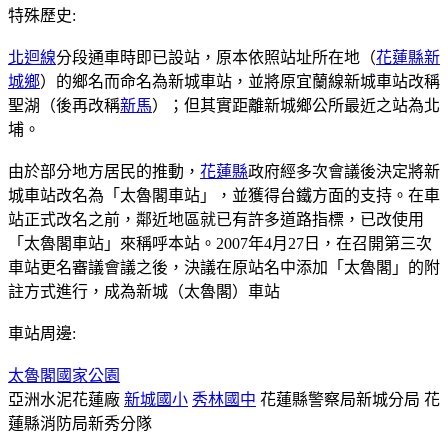
特殊歷史:
北迴線
分段通車時即已設站，原本依照站址所在地（
花蓮縣
新
城鄉
）的鄉名而命名為新城車站，並將原宜蘭線新城車站改稱
聖湖（後再改稱
新馬
）；但其實距離新城鄉公所最近之站為北
埔。
由於部分地方居民的推動，
花蓮縣
政府經多次會議後決定將新
城車站改名為「太魯閣車站」，並獲得台鐵方面的支持。在車
站正式改名之前，鄰近地區就已有許多道路指標，已改使用
「太魯閣車站」來稱呼本站。2007年4月27日，在召開第三次
車站更名審議會議之後，決議在原站名中添加「太魯閣」的附
註方式進行，成為新城（太魯閣）車站
車站周邊:
太魯閣國家公園
亞洲水泥花蓮廠
新城國小
秀林國中
花蓮縣警察局新城分局 花
蓮縣消防局新秀分隊