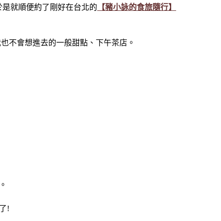
於是就順便約了剛好在台北的
【豬小詠的食旅隨行】
我也不會想進去的一般甜點、下午茶店。
。
了!