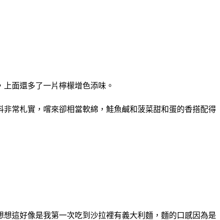
，上面還多了一片檸檬增色添味。
料非常札實，嚐來卻相當軟綿，鮭魚鹹和菠菜甜和蛋的香搭配得
想想這好像是我第一次吃到沙拉裡有義大利麵，麵的口感因為是