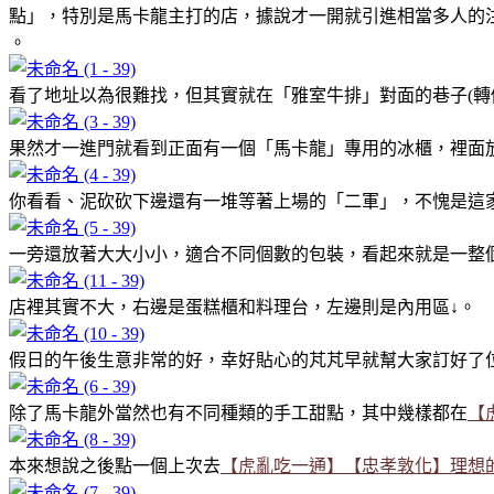
點」，特別是馬卡龍主打的店，據說才一開就引進相當多人的
。
看了地址以為很難找，但其實就在「雅室牛排」對面的巷子(轉
果然才一進門就看到正面有一個「馬卡龍」專用的冰櫃，裡面
你看看、泥砍砍下邊還有一堆等著上場的「二軍」，不愧是這
一旁還放著大大小小，適合不同個數的包裝，看起來就是一整個
店裡其實不大，右邊是蛋糕櫃和料理台，左邊則是內用區↓。
假日的午後生意非常的好，幸好貼心的芃芃早就幫大家訂好了
除了馬卡龍外當然也有不同種類的手工甜點，其中幾樣都在
【
本來想說之後點一個上次去
【虎亂吃一通】【忠孝敦化】理想的下