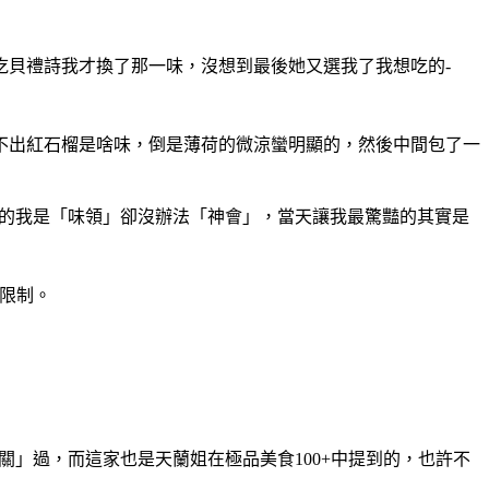
吃貝禮詩我才換了那一味，沒想到最後她又選我了我想吃的-
不出紅石榴是啥味，倒是薄荷的微涼蠻明顯的，然後中間包了一
度說真的我是「味領」卻沒辦法「神會」，當天讓我最驚豔的其實是
用餐限制。
「交關」過，而這家也是天蘭姐在極品美食100+中提到的，也許不