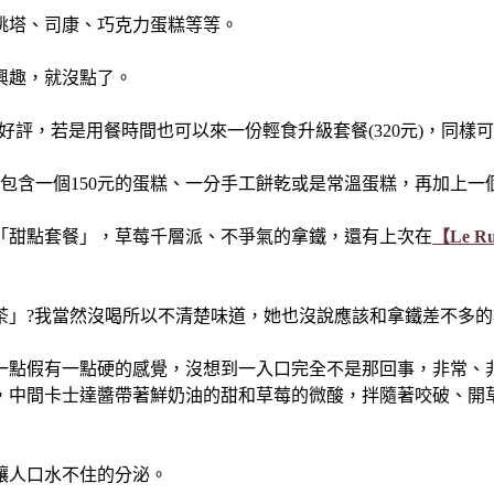
桃塔、司康、巧克力蛋糕等等。
興趣，就沒點了。
也是頗有好評，若是用餐時間也可以來一份輕食升級套餐(320元)，
，包含一個150元的蛋糕、一分手工餅乾或是常溫蛋糕，再加上一
「甜點套餐」，草莓千層派、不爭氣的拿鐵，還有上次在
【Le R
」?我當然沒喝所以不清楚味道，她也沒說應該和拿鐵差不多的等
一點假有一點硬的感覺，沒想到一入口完全不是那回事，非常、非
，中間卡士達醬帶著鮮奶油的甜和草莓的微酸，拌隨著咬破、開
讓人口水不住的分泌。