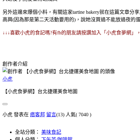
另外這邊來爆個小料，有關這家tartine bakery就在
高興(因為那是第二天活動要用的)，說她沒買過不能放過夜的
↓↓↓喜歡小虎的食記嗎?有fb的朋友請按讚加入「小虎食夢網」
創作者介紹
小虎
【小虎食夢網】台北捷運美食地圖
小虎 發表在
痞客邦
留言
(13)
人氣(
7040
)
全站分類：
美味食記
個人分類：
下午茶/咖啡館