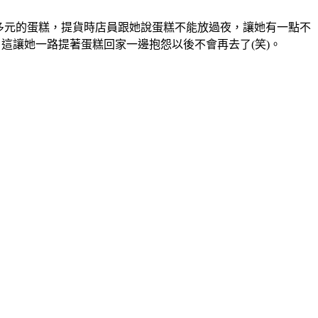
個1千多元的蛋糕，提貨時店員跟她說蛋糕不能放過夜，讓她有一點不
這讓她一路提著蛋糕回家一邊抱怨以後不會再去了(笑)。