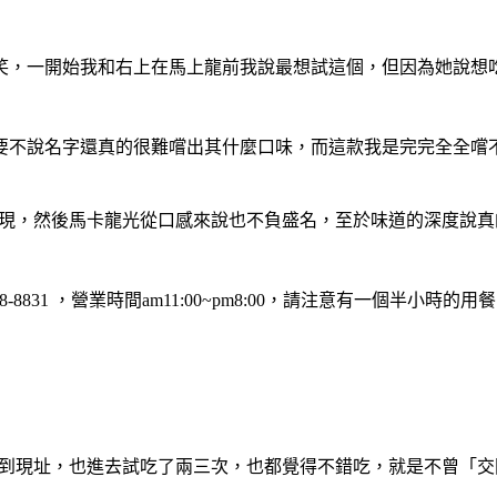
笑，一開始我和右上在馬上龍前我說最想試這個，但因為她說想
要不說名字還真的很難嚐出其什麼口味，而這款我是完完全全嚐
都有不錯的表現，然後馬卡龍光從口感來說也不負盛名，至於味道的深
-2778-8831 ，營業時間am11:00~pm8:00，請注意有一個半小時的
址就一路看到現址，也進去試吃了兩三次，也都覺得不錯吃，就是不曾