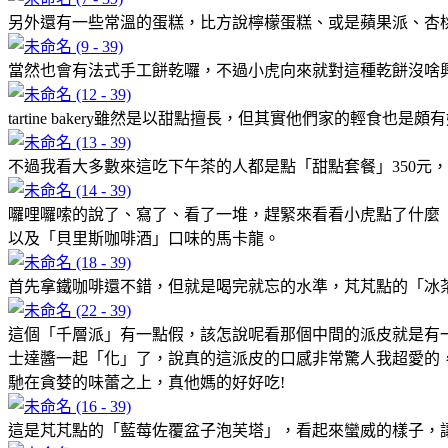
另外還有一些常溫的蛋糕，比方說檸檬蛋糕、或是蘋果派、杏
當然也會有法式手工餅乾囉，不過小虎向來就對這種乾餅沒啥
tartine bakery雖然是以甜點擅長，但其實他們家的輕食
不過我看大多數來這吃下午茶的人都是點「甜點套餐」350元
囉哩囉嗦的說了、寫了、看了一堆，趕緊來看看小虎點了什麼
以及「貝里斯咖啡酒」口味的馬卡龍。
首先拿鐵咖啡還不錯，但就是喝完就忘的水準，芃芃點的「冰茶
這個「千層派」有一點假，該怎說呢看那個中間的派皮就是有
士達醬一起「化」了，說真的這派皮的口感非常驚人我超愛的
馳在貪婪的味蕾之上，真他媽的好好吃!
這是芃芃點的「藍莓佐覆盆子泡芙塔」，看起來蠻威的樣子，