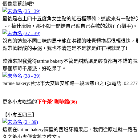
個像是慕絲吧?
最後是右上四十五度角女生點的紅石榴薄荷。這說來有一點好
_-，搞什麼嘛，那不如一開始自己點自己喜歡的就好了(攤手)。
說真的這些不同口味的馬卡龍在嘴裡的味覺轉換都很輕很快，
點帶著輕酸的果泥，我也不清楚是不是就是紅石榴就是了!
整體來說我覺得tartine bakery不管是甜點還是輕食
那個草莓千層派，好吃呆了。
tartine bakery:台北市大安區安和路一段49巷13之1號電話: 02
更多小虎吃過的
下午茶' 咖啡館(36)
【小虎五四三】
這家在tartine bakery隔壁的西班牙糖果店，我們從原
久之後小虎便會將之成文。