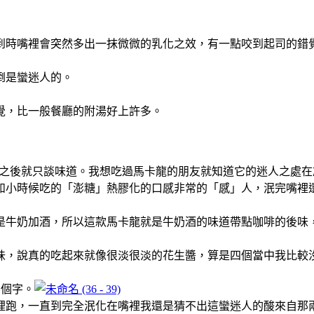
到時嘴裡會突然多出一抹微微的乳化之效，有一點咬到起司的錯
倒是蠻迷人的。
覺，比一般餐廳的附湯好上許多。
說口感之後就只談味道。我想吃過馬卡龍的朋友就知道它的迷人之處在於一秒
如小時候吃的「澎糖」熱膠化的口感非常的「感」人，泯完嘴裡
是牛奶加酒，所以這款馬卡龍就是牛奶酒的味道帶點咖啡的後味
味，說真的吃起來就像很淡很淡的花生醬，算是四個當中我比較
兩個字。
跑，一直到完全泯化在嘴裡我還是猜不出這蠻迷人的酸來自那兩