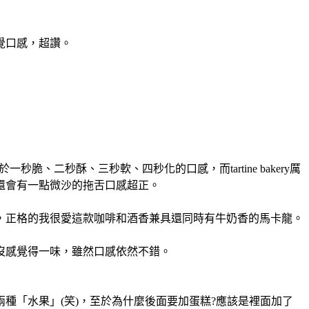
覺口感，超讚。
脆、二秒酥、三秒軟、四秒化的口感，而tartine bakery厲
還會有一點微沙的拖舌口感超正。
，正格的我很愛這款咖啡和酒香兼具還同時有牛奶香的馬卡龍。
沒感覺得一味，雖然口感依然不錯。
種「水果」(笑)，至於為什麼後面要加蛋糕?應該是裡面加了