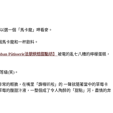
同樣可以選一個「馬卡龍」呷看麥。
個馬卡龍和一杯飲料。
uban Pâtisserie法朋烘焙甜點坊】
被電的亂七八糟的檸檬蛋糕，
級(笑)。
常的輕脆，在嘴里「霹喱叭啦」的 一聲就隨著當中的草莓卡
草莓的酸甜汁液，一整個成了令人陶醉的「甜點」河，盡情的奔