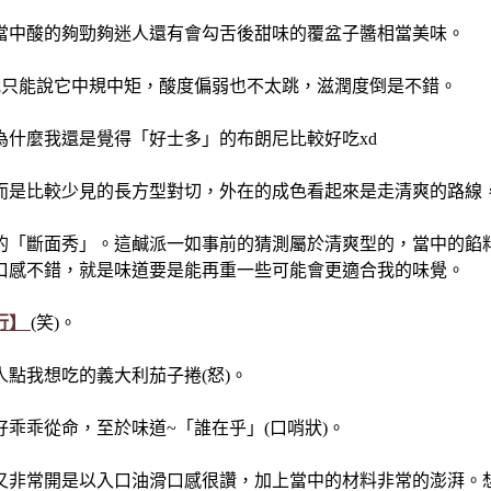
當中酸的夠勁夠迷人還有會勾舌後甜味的覆盆子醬相當美味。
我只能說它中規中矩，酸度偏弱也不太跳，滋潤度倒是不錯。
什麼我還是覺得「好士多」的布朗尼比較好吃xd
而是比較少見的長方型對切，外在的成色看起來是走清爽的路線
的「斷面秀」。這鹹派一如事前的猜測屬於清爽型的，當中的餡
口感不錯，就是味道要是能再重一些可能會更適合我的味覺。
行】
(笑)。
點我想吃的義大利茄子捲(怒)。
乖乖從命，至於味道~「誰在乎」(口哨狀)。
又非常開是以入口油滑口感很讚，加上當中的材料非常的澎湃。