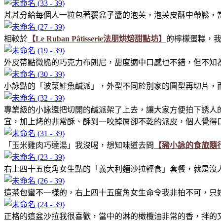
芃芃分給每個人一粒包著覆盆子醬的泡芙，泡芙皮酥中帶鬆，
相較於
【Le Ruban Pâtisserie法朋烘焙甜點坊】
的檸檬蛋糕，
外皮帶點微脆的巧克力布朗尼，甜度適中口感也不錯，但不知為
小詠點的「波菜鮭魚鹹派」，外型不同於別家的圓型再切片，
專業級的小詠還把切開的鹹派架了上去，讓大家方便拍下誘人
宜，加上烤的非常酥、酥到一咬掉屑卻不乾的派皮，個人覺得
「玉米雞肉巧達湯」我沒喝，想知味道去問
【豬小詠的食旅隨
右上四十五度角女生點的「義大利麵沙拉輕食」套餐，就是沒人
這茶包蠻不一樣的，右上四十五度角女生命令我非拍不可，只好
正格的這盆沙拉我很喜歡，當中的淋的橄欖油非常的香，拌的