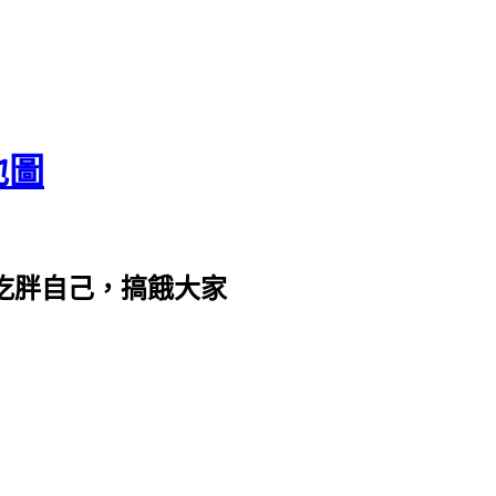
地圖
com。吃胖自己，搞餓大家