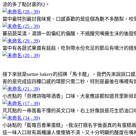
涼的多了點討喜的Q。
當中最特別最討我味覺、口感喜歡的是這個為數不多酪梨，咬
蕃茄蔬菜湯，湯頭一如偏紅的偏酸，不過酸完嘴邊生沬的後甜
當中有各蔬式果還有菇菇，吃到帶水份充足的節瓜有噴汁的錯
接下來就是tartine bakery的招牌「馬卡龍」，我們先來說
害的是完成這四種口感的環節只需二秒，特別是最後在嘴裡有
小虎點的「貝禮詩咖啡酒香」口味，大家應該都知道貝里斯就
芃芃點的一串我看不懂的英文口味，右上好像說是花生奶油口
小詠點的「藍莓百香果蛋糕」<我沒打錯名字後面真的有蛋糕
這一味入口就有兩種讓人傻傻猜不清，又十分明顯的酸度在嘴裡