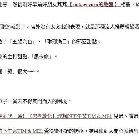
注意，然後剛好早前好朋友芃芃
【 mikageyoru的地盤 】
相邀，
個彎)就到了，店外沒有太突出的表現，就是那種沒人推薦經過
放了「五顏六色」、「琳瑯滿目」的邪惡甜點。
家的主打甜點-「馬卡龍」。
「殺」很大~~~。
位子，省去不得其門而入的困境。
虎亂吃一通】【忠孝敦化】理想的下午茶TIM & MEL
見過、嚐過
午茶TIM & MEL
覺得蠻不錯的奶酪，結果聊到太開心就給忘