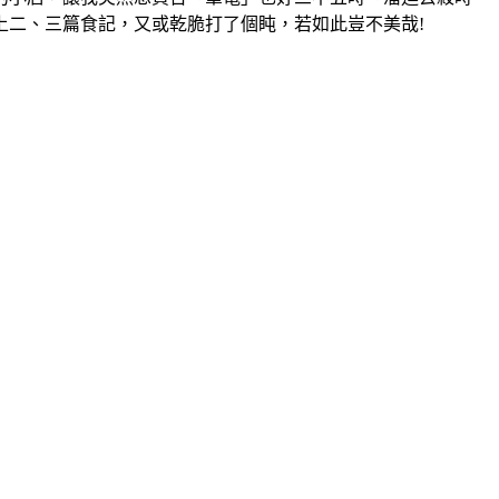
上二、三篇食記，又或乾脆打了個盹，若如此豈不美哉!