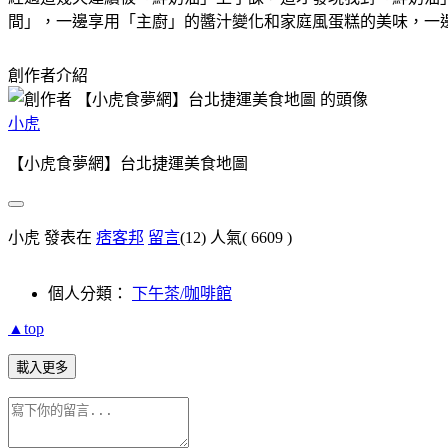
間」，一邊享用「主廚」的醬汁變化和家庭風蛋糕的美味，一
創作者介紹
小虎
【小虎食夢網】台北捷運美食地圖
小虎 發表在
痞客邦
留言
(12)
人氣(
6609
)
個人分類：
下午茶/咖啡館
▲top
載入更多