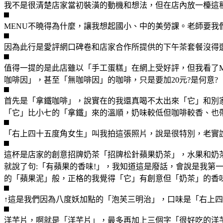
我不是很清楚店家當初裝潢的動機和想法，但在店內放一檯這
MENU不曉得為什麼，讓我想起國小、中的美勞課。老師要我
因為此行是愛評網口碑卷和店家合作所提供的下午茶套餐沒得
值得一提的是此店雖以「手工蛋糕」在網上受好評，但我看了M
咖啡因」，甚至「無咖啡因」的咖啡，只是要加20元?是何意?
首先是「拿鐵咖啡」，說實在的我還真喝不太出來「它」和別
「它」比小七的「拿鐵」來的溫順，奶味較低但咖啡較香、也
「右上四十五度角女生」叫我拍這張照片，說是很特別，老實說
這杯是店家的創意招牌奶茶「招牌松針蘋果奶茶」，水果和奶
就說了句:「有蘋果的香味!」，我知道這是廢話，會說是我
的「蘋果泥」般，正格的我覺得「它」有創意但「奶茶」的香
↑這是我們因為八度妖加點的「泡芙三明治」，口味是「右上四
洋芋片，啊就是「洋芋片」，最多再加上三個字「很好吃的洋芋