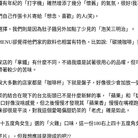
種有年紀的「打字機」確然增添了幾分「懷舊」的氣氛，很好!我
們自己作張卡片寄給「想念、喜歡」的人(笑)。
選擇，我們則是因為肚子餓另外加點了少見的「泡芙三明治」。
ENU卻覺得他們家的飲料也相當有特色，比如說:「碳燒咖啡
家店的「拿鐵」有什麼不同，不過我還是試著很用心的品嚐，但可
帶著較少的苦味。
大多數的店家都是「咖啡杯」下就是盤子，好像很少會加放一張
茶的結合在現下的台北街頭已不是什麼新鮮的事，「蘋果」和「
第一口好像沒啥感覺，但之後慢慢才發現其「蘋果香」慢慢在嘴裡
味卻很是平淡，對我這個愛喝偏甜奶茶的「老虎」確是如此。
十五度角女生」選的「火雞」口味，這一份180右上四十五度
片」，但我想應該是現成的吧??