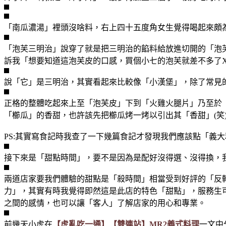
「南瓜濃湯」裡頭沒啥料，右上四十五度角女生覺得喝起來頗為
「泡芙三明治」說穿了就是把三明治的餡料給放進切開的「泡
訴我「想要知道這泡芙皮的口感，買個小七的泡芙就差不多了
說「它」是三明治，其實看起來比較像「小漢堡」，除了常見
正格的整體吃起來上至「泡芙皮」下到「火雞火腿片」乃至於
「櫛瓜」的香甜，也許該先把櫛瓜烤一烤以引出其「香甜」(笑
PS:其實寫食記時我查了一下幾篇食記才發現我們應該點「義
接下來是「甜點時間」，要不是因為是配好沒得選、沒得換，我
兩道店家要我們體驗的甜點是「殺時間」相當受到好評的「反
力」，其實有時我覺得即然這是此店的特色「甜點」，服務生
之間的感情，也可以讓「客人」了解店家的用心和專業。
前幾天小虎在
【虎亂吃一通】【雙連站】MR2義式料理
一文中