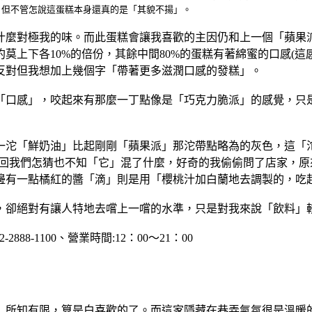
，但不管怎說這蛋糕本身還真的是「其貌不揚」。
什麼對極我的味。而此蛋糕會讓我喜歡的主因仍和上一個「蘋果
莫上下各10%的倍份，其餘中間80%的蛋糕有著綿蜜的口感(這
反對但我想加上幾個字「帶著更多滋潤口感的發糕」。
「口感」，咬起來有那麼一丁點像是「巧克力脆派」的感覺，只
一沱「鮮奶油」比起剛剛「蘋果派」那沱帶點略為的灰色，這「
這回我們怎猜也不知「它」混了什麼，好奇的我偷偷問了店家，
邊有一點橘紅的醬「滴」則是用「櫻桃汁加白蘭地去調製的，吃
，卻絕對有讓人特地去嚐上一嚐的水準，只是對我來說「飲料」
2-2888-1100、營業時間:12：00～21：00
」所知有限，算是白喜歡的了。而這家隱藏在巷弄氣氛很是溫暖