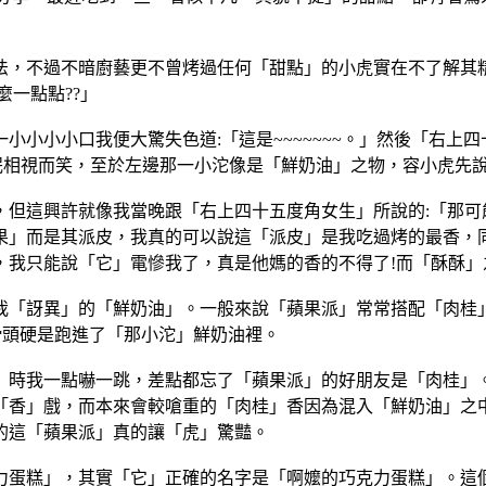
法，不過不暗廚藝更不曾烤過任何「甜點」的小虎實在不了解其
一點點??」
小小小小口我便大驚失色道:「這是~~~~~~~。」然後「右上
泯相視而笑，至於左邊那一小沱像是「鮮奶油」之物，容小虎先
，但這興許就像我當晚跟「右上四十五度角女生」所說的:「那可
果」而是其派皮，我真的可以說這「派皮」是我吃過烤的最香，
，我只能說「它」電慘我了，真是他媽的香的不得了!而「酥酥
我「訝異」的「鮮奶油」。一般來說「蘋果派」常常搭配「肉桂
滑頭硬是跑進了「那小沱」鮮奶油裡。
」時我一點嚇一跳，差點都忘了「蘋果派」的好朋友是「肉桂」
「香」戲，而本來會較嗆重的「肉桂」香因為混入「鮮奶油」之
的這「蘋果派」真的讓「虎」驚豔。
力蛋糕」，其實「它」正確的名字是「啊嬤的巧克力蛋糕」。這