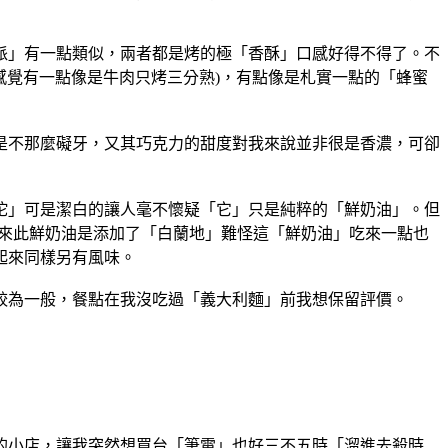
派」有一點類似，兩者都是烤的極「香酥」口感好得不得了。不
感覺有一點像是牛肉只烤三分熟)，有點像是札實一點的「蜂蜜
是不那麼礙牙，又其巧克力的甜度對我來說並非很是香濃，可卻
沱」可是潔白的讓人毫不懷疑「它」只是純粹的「鮮奶油」。但
原來此鮮奶油是添加了「白蘭地」難怪這「鮮奶油」吃來一點也
起來同樣另有風味。
較為一般，餐點在我沒吃過「義大利麵」前我想保留評價。
的小店，讓我突然想買台「筆電」也好三不五時「溜進去殺時