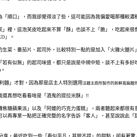
「順口」，而我卻覺得淡了些，這可能因為我偏愛喝那種較濃稠
芙」裡，這泡芙皮吃起來不算「酥」也談不上「脆」，吃起來很
XD」。
的生菜、番茄片、起司外，比較特別一點的是加入「火雞火腿片
「若有似無」的起司味道，都只是說是中規中矩，談不上有多好
)。
大利麵」才對，因為那是店主人特別選用
法籍主廚所製作的新鮮寬扁麵
還真想吃看看啥是「酒鬼的提拉米酥」!!
轉焦糖蘋果派」以及「阿嬤的巧克力蛋糕」，兩者聽起來都很有
可以再專業一點把正確完整的名字告訴「客人」，甚至說說此「
分享，最近吃到一些「看似平凡，其貌不提」的甜點，卻有著驚