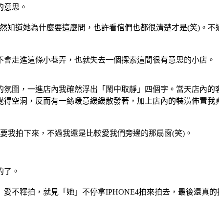
的意思。
然知道她為什麼要這麼問，也許看倌們也都很清楚才是(笑)。不
不會走進這條小巷弄，也就失去一個探索這間很有意思的小店。
的氛圍，一進店內我確然浮出「鬧中取靜」四個字。當天店內的
覺得空洞，反而有一絲暖意緩緩散發著，加上店內的裝潢佈置我
要我拍下來，不過我還是比較愛我們旁邊的那扇窗(笑)。
的了。
愛不釋拍，就見「她」不停拿IPHONE4拍來拍去，最後還真