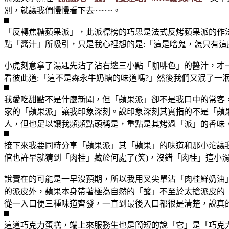
別，就讓我們慢慢看下去~~~~。
「反轉焦糖蘋果派」，此派標榜的巧思是法式反烤蘋果派的作
點「醬汁」所吸引，只是我心裡想的是:「這是啥鬼，怎只有這麼
小虎刻意拿了湯匙先沾了沾右邊三小點「咖啡色」的醬汁，才一
看彼此道:「這不是森永牛奶糖的味道嗎?」然後我們又泯了一
我愛吃甜點不是什麼新聞，但「蘋果派」卻不是我口中的常客
家的「蘋果派」讓我印象深刻。說印象深刻其實指的不是「蘋
人，但也足以讓我頻頻點頭稱是，重點是其烤過「派」的香味
接下來我要同時分享「蘋果派」其「蘋果」的味道和那小沱讓
倌也許早就猜到「肉桂」藏於何處了(笑)，沒錯「肉桂」這小
說實在的可能是一早沒預期，所以我用叉尖單沾「肉桂鮮奶油
的派皮外，蘋果本身帶著極為自然的「酸」不至於太搶派皮的
從一入口便三種味道齊發，一直到最後入口都很是清楚，說真
這道巧克力蛋糕，端上來服務生也是簡短的說「它」是「巧克