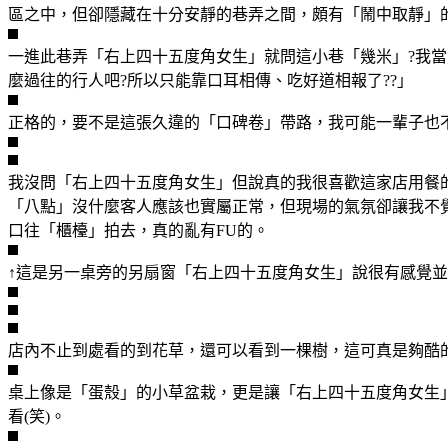
區之中，但卻隱藏在十分安靜的巷弄之間，頗有「鬧中取靜」
一進此巷弄「右上四十五度角女生」就問這小巷「幾米」?我當
麼過往的行人吧?所以只能靠口耳相傳、吃好道相報了??」
正格的，要不是這張久違的「口碑卷」帶路，我可能一輩子也
我沒問「右上四十五度角女生」但說真的我很喜歡這家店用餐
「八點」沒什麼客人應該也實屬正常，但現場的氣氛卻讓我不
口往「櫃檯」拍去，真的亂有FU的。
↑這是另一桌旁的另扇窗「右上四十五度角女生」說很有感覺並
店內不止到處看的到花草，還可以看到一棵樹，這可真是夠酷
桌上像是「蛋殼」的小草盆栽，更是讓「右上四十五度角女生」
看(笑)。