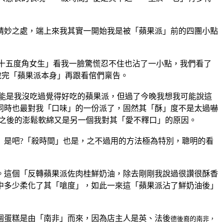
精妙之處，端上來我其實一開始我是被「蘋果派」前的四團小點
四十五度角女生」看我一臉驚慌忍不住也沾了一小點，我們看了
說完「蘋果派本身」再跟看倌們稟告。
能是我沒吃過覺得好吃的蘋果派，但過了今晚我想我可能說這
同時也最對我「口味」的一份派了，固然其「酥」度不是太過嚇
」之後的澎鬆軟綿又是另一個我對其「愛不釋口」的原因。
」是吧?「殺時間」也是，之不過用的方法極為特別，聰明的看
。這個「反轉蘋果派佐肉桂鮮奶油，除去剛剛我說過很讚很酥香
中多少柔化了其「嗆度」，如此一來這「蘋果派沾了鮮奶油後」
個蛋糕是由「南非」而來，因為店主人是英、法後
德後裔的南非，