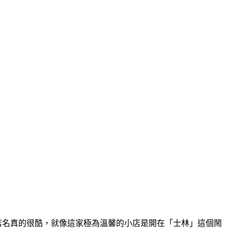
店名真的很酷，就像這家極為溫馨的小店是開在「士林」這個鬧