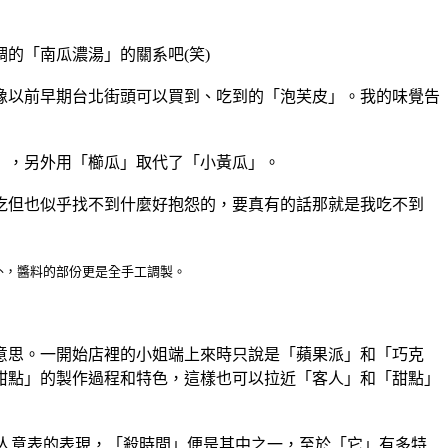
的「南瓜濃湯」的關系吧(笑)
像以前早期台北街頭可以買到、吃到的「泡芙皮」。我的味覺告
」，另外用「櫛瓜」取代了「小黃瓜」。
吃但也似乎找不到什麼好抱怨的，要真有的話那就是我吃不到
外，醬料的部份更是全手工調製。
意思。一開始店裡的小姐端上來時只說是「蘋果派」和「巧克
甜點」的製作過程和特色，這樣也可以拉近「客人」和「甜點」
人意表的表現，「殺時間」便是其中之一，至於「它」有多特