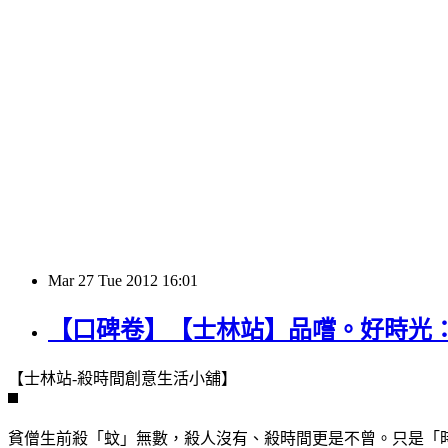
Mar
27
Tue
2012
16:01
【口碑卷】【士林站】品嚐。好時光：The L
【士林站-殺時間創意生活小舖】
貧僧生前殺「蚊」無數，殺人沒有、殺時間更是不曾。只是「