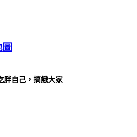
地圖
com。吃胖自己，搞餓大家