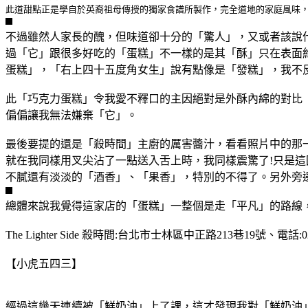
此道甜點正是學自於英裔祖母傳授的獨家食譜所製作，完全道地的家庭風味
不過雖然人家長的醜，但味道卻十分的「驚人」，又或者該說
過「它」跟很多好吃的「蛋糕」不一樣的是其「酥」只在表面約
蛋糕」，「右上四十五度角女生」說有點像是「發糕」，我不
此「巧克力蛋糕」令我愛不釋口的主因絕對是外酥內綿的對比
偏偏讓我無法嫌棄「它」。
最後要提的還是「殺時間」主廚的厲害醬汁，看看照片中的那
就在我同樣用叉尖沾了一點送入舌上時，我同樣震驚了!只是
不膩還有淡淡的「酒香」、「果香」，特別的不得了。另外旁
總體來說我覺得這家店的「蛋糕」一整個是走「平凡」的路線
The Lighter Side 殺時間:台北市士林區中正路213巷19號、電話:0
【小虎五四三】
經過這幾天連續被「鮮奶油」上了課，這才發現我對「鮮奶油