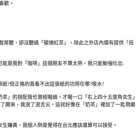
喜歡。
」我常聽，卻沒聽過「碳燒紅茶」，除此之外店內還有提供「低
能是我對「咖啡」這個朋友不算太熟，我只能勉強吐出:
紙?但正格的我看不出這張紙的功用在哪?吸水?
奶茶」的搭配我也曾經喝過，才喝一口「右上四十五度角女生」
跑了開來，我泯了泯舌尖，這就好像在「奶茶」裡加了一匙現磨
角女生嫌貴，我個人倒是覺得在台北應該還算可以接受。