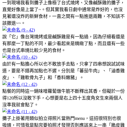
一到現場我看到攤子上像極了台式燒烤、又像鹹酥雞的攤子，
直覺好像是上當了~。但其實我看日劇中通常是炸好的，也沒
見著還沒炸的新鮮食材，一直之間有一點進退兩難，不知該不
該撒退~~。
說「它」像台灣燒烤或是鹹酥雞是有一點過，因為仔細看還是
有那麼一丁點的不同，最少看起來是精緻了點，而且還有一些
也是台式串燒比較少見的食材。
由於有一點擔心所以也不敢放手去點，只拿了四串想說試試味
道，要是不錯再加點也不遲。分別是「蕃茄牛肉」、「滷香雞
皮」、「雞軟骨丸子」和「香料嫩豬」。
點餐的同時這一鍋味噌蘿蔔燉牛筋不斷釋出其香，但礙於一份
得120所以沒敢下手，心想要是右上四十五度角女生來兩個人
沒準我就會點了。
攤子上掛著用類似拍立得照片當熱門menu，這招很特別也很
吸晴，可惜我是點完要拍照才發現否則應該來上一串「脆皮雞