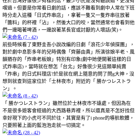
在於台灣好像很少有樣的店，最少小虎是沒有聽說過、更沒有
嚐過。但要是你常看日劇的話，應該不難看到劇中人常在下班
時分走入這種「日式炸串店」，拿著一隻又一隻炸串往放著
「醬料」的杯裡「沾」，然後大口的咬，當然通常也會看到他
們一邊喝著啤酒，一邊說著某長官或討厭的人壞話(笑)。
前些時候看了東野圭吾小說改編的日劇「浪花少年偵探團」，
對於劇中息影多年的兒時偶像「齊藤由貴」所演徐娘半老、風
韻猶存的「炸串老板娘」特別有印象(劇中她便開著這樣的日
式炸串店)，當時就在想怎「台北」好像很少見這類單純賣
「炸串」的日式料理店?於是就在網上隨意的問了問g大神，沒
想到就查到這家位於「士林夜市」附近的「 勝かつレストラ
ン」。
「 勝かつレストラン」雖然位於士林夜市不遠處，但因為在
不是很多遊客會經過的大西路巷弄裡，所以還真是不怎好找但
幸好現下的小虎可不同於往，其實是有了i phone的導航軟體，
只要照著上面的藍泡泡走就一切搞定。