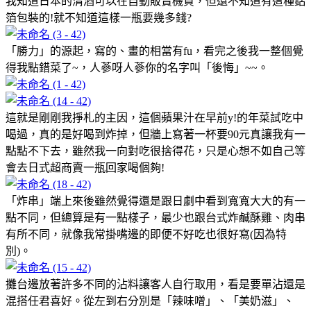
我知道日本的清酒可以在自動販賣機買，但還不知道有這種鋁
箔包裝的!就不知道這樣一瓶要幾多錢?
「勝力」的源起，寫的、畫的相當有fu，看完之後我一整個覺
得我點錯菜了~，人蔘呀人蔘你的名字叫「後悔」~~。
這就是剛剛我掙札的主因，這個蘋果汁在早前y!的年菜試吃中
喝過，真的是好喝到炸掉，但牆上寫著一杯要90元真讓我有一
點點不下去，雖然我一向對吃很捨得花，只是心想不如自己等
會去日式超商賣一瓶回家喝個夠!
「炸串」端上來後雖然覺得還是跟日劇中看到寬寬大大的有一
點不同，但總算是有一點樣子，最少也跟台式炸鹹酥雞、肉串
有所不同，就像我常掛嘴邊的即便不好吃也很好寫(因為特
別)。
攤台邊放著許多不同的沾料讓客人自行取用，看是要單沾還是
混搭任君喜好。從左到右分別是「辣味噌」、「美奶滋」、