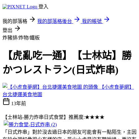
登入
我的部落格
我的部落格後台
我的帳號
登出
炸豬排/炸物/鐵板
【虎亂吃一通】【士林站】勝
かつレストラン(日式炸串)
【小虎食夢網】
台北捷運美食地圖
13年前
【士林站-勝力炸串日式食堂】推薦度:★★★★
「日式炸串」對於沒去過日本的朋友可能會有一點陌生，主因