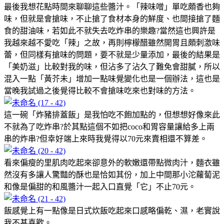
最後我想花點時間來聊聊這些醬汁。「辣味噌」單吃頗香也夠
味，但就是會搶味，不止搶了食材本身的鮮度、也間接搶了麵
食的甜油味，若如此不就失去吃炸串的樂趣?當然這也興許是
我越來越不愛吃「辣」之故，再則檸檬醋雖然開胃且頗刺激味
蕾，但同樣有搶味的問題，要不就是少量添加，最後的結果是
「美奶滋」比較對我的味，但沾多了沾久了難免會甜膩，所以
混入一點「黃芥未」增加一點味覺變化也是一個辦法，這也是
當晚我試過之後覺得比較不會搶味吃來也對味的方法。
這一碗「炸豬排蓋飯」是我怕吃不飽加點的，但想想好像來此
不就為了吃炸串?於其點這個不如把coco和胃容量讓給多上兩
串的炸串?但幸好端上來時我覺得以70元來賣相還不算差。
看來偏瘦的里肌肉吃起來卻意外的軟嫩還帶點微肉汁，麵衣雖
然沒有多讓人驚豔的酥也是恰如其份，加上中間那小沱蘿蔔泥
和像是偏甜的和風醬汁一起入口直覺「它」不止70元。
飯感覺上有一點像是日式炊飯吃起來口感略偏乾、濕，老實說
我不甚喜歡。