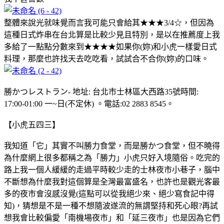
整體來說光就味覺而言我可能只會給其★★★3/4☆，但因為
這種日式炸串在台北算是比較少見且特別，是以在推薦度上我
多給了一點點分數來到★★★★如果你(妳)和小虎一樣愛日式
料理，那麼也許找天去吃吃看，試試合不合你(妳)的口味。
勝かつレストラン- 地址: 台北市士林區大西路35號時間:
17:00-01:00 一~日(不定休) 。電話:02 2883 8545。
【小虎五四三】
我知道「它」其實不叫勝力食堂，而是勝かつ食堂，但不曉得
為什麼網上很多都稱之為「勝力」小虎只好入境隨俗。吃完的
路上我一個人緩緩的走過平時較少走的士林夜市小巷子，腦中
不斷想為什麼我對這個算是全灣最富盛名，也許也是觀光客最
多的夜市會沒感沒覺(這點可以從我絕少來、絕少寫食記中得
知)，猜想是不是一種不想隨波遂流的無謂堅持和死心眼?再試
想我會比較偏愛「南機場夜市」和「延三夜市」也是因為它們