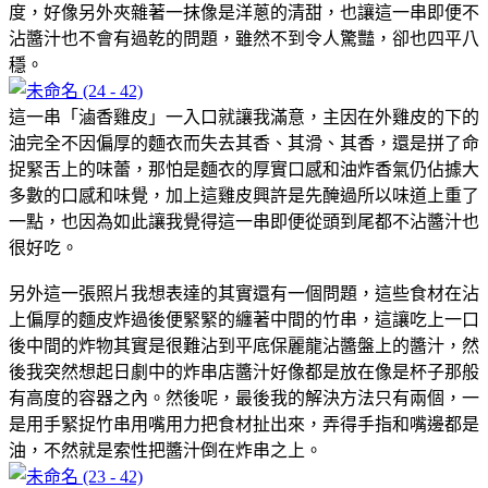
度，好像另外夾雜著一抹像是洋蔥的清甜，也讓這一串即便不
沾醬汁也不會有過乾的問題，雖然不到令人驚豔，卻也四平八
穩。
這一串「滷香雞皮」一入口就讓我滿意，主因在外雞皮的下的
油完全不因偏厚的麵衣而失去其香、其滑、其香，還是拼了命
捉緊舌上的味蕾，那怕是麵衣的厚實口感和油炸香氣仍佔據大
多數的口感和味覺，加上這雞皮興許是先醃過所以味道上重了
一點，也因為如此讓我覺得這一串即便從頭到尾都不沾醬汁也
很好吃。
另外這一張照片我想表達的其實還有一個問題，這些食材在沾
上偏厚的麵皮炸過後便緊緊的纏著中間的竹串，這讓吃上一口
後中間的炸物其實是很難沾到平底保麗龍沾醬盤上的醬汁，然
後我突然想起日劇中的炸串店醬汁好像都是放在像是杯子那般
有高度的容器之內。然後呢，最後我的解決方法只有兩個，一
是用手緊捉竹串用嘴用力把食材扯出來，弄得手指和嘴邊都是
油，不然就是索性把醬汁倒在炸串之上。