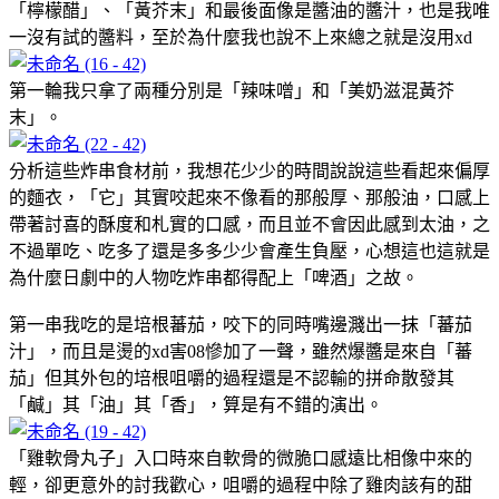
「檸檬醋」、「黃芥末」和最後面像是醬油的醬汁，也是我唯
一沒有試的醬料，至於為什麼我也說不上來總之就是沒用xd
第一輪我只拿了兩種分別是「辣味噌」和「美奶滋混黃芥
末」。
分析這些炸串食材前，我想花少少的時間說說這些看起來偏厚
的麵衣，「它」其實咬起來不像看的那般厚、那般油，口感上
帶著討喜的酥度和札實的口感，而且並不會因此感到太油，之
不過單吃、吃多了還是多多少少會產生負壓，心想這也這就是
為什麼日劇中的人物吃炸串都得配上「啤酒」之故。
第一串我吃的是培根蕃茄，咬下的同時嘴邊濺出一抹「蕃茄
汁」，而且是燙的xd害08慘加了一聲，雖然爆醬是來自「蕃
茄」但其外包的培根咀嚼的過程還是不認輸的拼命散發其
「鹹」其「油」其「香」，算是有不錯的演出。
「雞軟骨丸子」入口時來自軟骨的微脆口感遠比相像中來的
輕，卻更意外的討我歡心，咀嚼的過程中除了雞肉該有的甜