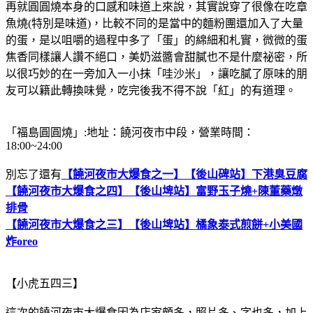
再就圓圓燒本身的口感和味道上來說，其實說穿了很像在吃章
魚燒(特別是味道)，比較不同的是當中的麵粉團還加入了大量
的蛋，是以咀嚼的過程中多了「蛋」的綿細和札實，微微的蛋
焦香同樣讓人讚不絕口，美奶滋醬會甜膩也不是什麼祕密，所
以很巧妙的在一旁加入一小抹「哇沙米」，讓吃膩了原味的朋
友可以籍此轉換味覺，吃完後我不得不說「紅」的有道理。
「福島圓圓燒」:地址：饒河夜市中段，營業時間：
18:00~24:00
別忘了還有
【饒河夜市大爆食之一】【後山碑站】下港臭豆腐
【饒河夜市大爆食之四】【後山埤站】富野玉子燒+陳董藥燉
排骨
【饒河夜市大爆食之三】【後山埤站】橘象泰式煎餅+小美國
炸oreo
【小虎五四三】
這次的饒河夜市大爆食因為店家頗多，照片多、字也多，加上