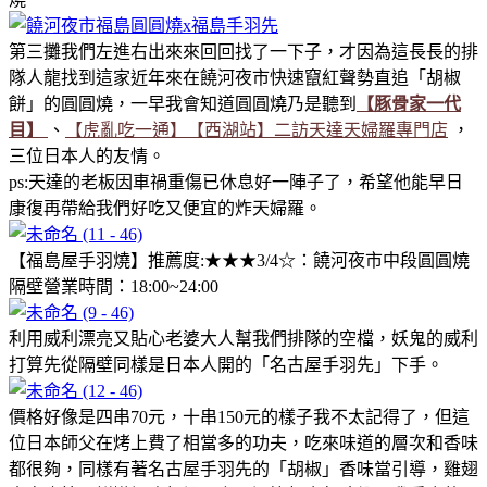
第三攤我們左進右出來來回回找了一下子，才因為這長長的排
隊人龍找到這家近年來在饒河夜市快速竄紅聲勢直追「胡椒
餅」的圓圓燒，一早我會知道圓圓燒乃是聽到
【豚骨家一代
目】
、
【虎亂吃一通】【西湖站】二訪天達天婦羅專門店
，
三位日本人的友情。
ps:天達的老板因車禍重傷已休息好一陣子了，希望他能早日
康復再帶給我們好吃又便宜的炸天婦羅。
【福島屋手羽燒】推薦度:★★★3/4☆：饒河夜市中段圓圓燒
隔壁營業時間：18:00~24:00
利用威利漂亮又貼心老婆大人幫我們排隊的空檔，妖鬼的威利
打算先從隔壁同樣是日本人開的「名古屋手羽先」下手。
價格好像是四串70元，十串150元的樣子我不太記得了，但這
位日本師父在烤上費了相當多的功夫，吃來味道的層次和香味
都很夠，同樣有著名古屋手羽先的「胡椒」香味當引導，雞翅