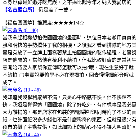
本身也算是鮮嫩好吃無誤，之不過比起今年才納入我愛店的
【名古屋台所】
仍是差了一截。
【福島圓圓燒】推薦度:★★★★1/4☆
當我拿起相機想拍做圓圓燒的畫面時，這位日本老爹用臭臭的
臉和明快的手勢擋住了我的相機，之後我才看到排隊的地方其
實是有放了一立牌上面寫著禁止拍圓圓燒的製作過程，老實說
店是他開的，當然他有權利不給拍，但我比較好奇的是當初生
意開始時要人家幫你宣傳時怎就可以拍?哦，現在生意好了就
不給拍了?老實說要偷學不必在現場拍，回去慢慢細部分解就
成了。
我知道我沒權利感到不滿，只是心中略感不快。但不快歸不
快，我還是覺得這「圓圓燒」除了好吃外，有件樣事是我必需
大力讚揚的，那是店家在包裝的塑膠袋裡還同時附了不少的面
紙，也許面紙沒多少錢也不是什麼稀奇的東西，但就是很少有
夜市的攤子主動提供，如此細節上的貼心不得不讓人叫聲好。