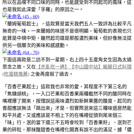
所以在品嚐不同口味的同時，也能感受到不同起司的風味，這
也是我如此深愛「孚羅」的原因之一。
「蘭姆葡萄起士」，這款算是當天我們五人一致評為比較平凡
無奇的一味，一來蘭姆的味道不是很明顯，葡萄乾的表現也只
能算是中規中矩，雖然起司還是那般濃烈美味，但好像無法提
供另一個層次的美味和感感動。
下面這兩款是二訪不到一星期，右上四十五度角女生因為太過
思念之故，又在
【虎亂吃一通】【中山國中站】躼腳日式料理
(吃蛋糕推薦)
之後再度殺了過去。
「百香芒果起士」這款我也非常的愛，其程度不下第三名的
「焦糖胡桃」，一入口芒果和百香果兩種截然不同的酸同時在
嘴裡爆了開來，按理說這兩味濃烈如新鮮果醬的酸度，起司的
香甜應該無法「跳出來」才是，但實際泯來這三種味道居然能
和平共處，又或應該是不相上下的在嘴裡從頭到尾來個三
「味」行，泯的當下還三不五時會咬到「百香果籽」、泯到芒
果的碎粒，那抹酸甜香在嘴裡化開真有說不出的滿足，據「儂