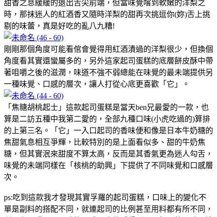
甜香之息緩緩的退出舌尖前端，但當味覺嚐到軟嫩的洋梨之
時，那抹迷人的紅酒香又隨時洋梨的甜再次挑逗你(妳)舌上挑
剔的味蕾，真是好吃的亂八九糟!
剛剛那個角度可能看倌會覺得用紅酒漬過的洋梨很少，但換個
角度看其實還蠻屬多的，另外這家起司蛋糕的底層餅皮酥中帶
著咀嚼之後的滋潤，味道不強不弱總能在味覺的最未端提供另
一種味覺、口感的層次，讓人打從心底更喜歡「它」。
「焦糖胡桃起士」這款起司蛋糕是當天ben兄最愛的一款，也
算是二訪五種中我第二愛的，全部九種口味(小虎吃過的)算排
的上第三名。「它」一入口起司的香味便和像是日本牛奶糖的
焦甜氣息相互爭輝，比較特別的是上面看似多、甜的牛奶焦
糖，但其實泯來甜度不算太高，反而是其香氣更為迷人勾舌，
味覺的未端同樣在「核桃的助興」下提供了不同味覺和口感層
次。
ps:吃到這款我才發現其實孚羅的起司蛋糕，口味上的變化不
單是副料的搭配不同，就連起司的比例甚至用料都有所不同，