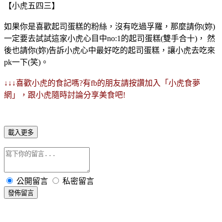
【小虎五四三】
如果你是喜歡起司蛋糕的粉絲，沒有吃過孚羅，那麼請你(妳)
一定要去試試這家小虎心目中no:1的起司蛋糕(雙手合十)， 然
後也請你(妳)告訴小虎心中最好吃的起司蛋糕，讓小虎去吃來
pk一下(笑)。
↓↓↓喜歡小虎的食記嗎?有fb的朋友請按讚加入「小虎食夢
網」，跟小虎隨時討論分享美食吧!
載入更多
公開留言
私密留言
發佈留言