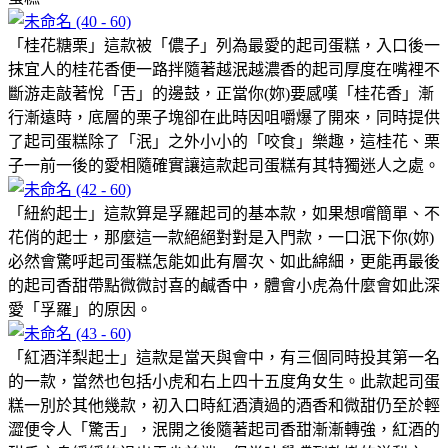
「桂花糖栗」這款被「儂子」列為最愛的起司蛋糕，入口後一
抹宜人的桂花香便一路拌隨著越泯越濃香的起司厚度在嘴裡不
斷游走敲著悅「舌」的邊鼓，正當你(妳)要感嘆「桂花香」漸
行漸遠時，底層的栗子塊卻在此時因咀嚼爆了開來，同時提供
了起司蛋糕除了「泯」之外小小的「咬食」樂趣，這桂花、栗
子一前一後的愛相隨確實讓這款起司蛋糕有其特獨迷人之處。
「紐約起士」這款算是孚羅起司的基本款，如果想嚐簡單、不
花俏的起士，那麼這一款絕絕對對是入門款，一口泯下你(妳)
必然會驚呼起司蛋糕怎能如此有層次、如此綿細，更能再最後
的起司香甜帶點微微討喜的鹹香中，體會小虎為什麼會如此深
愛「孚羅」的原因。
「紅酒洋梨起士」這款是當天與會中，有三個同時投其第一名
的一款，當然也包括小虎和右上四十五度角女生。此款起司蛋
糕一別於其他幾款，初入口時紅酒漬過的酒香和微甜仍至於輕
澀便令人「驚舌」，泯開之後隨著起司香甜漸漸轉強，紅酒的