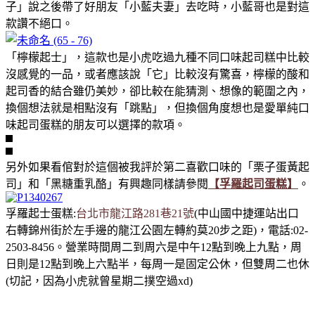
子」說之後帶了好朋友「小藍夫妻」去吃時，小藍哥也是對這
款讚不絕口。
「檸檬起士」，這款也是小虎吃過九種不同口味起司糕中比較
沒感覺的一品，或者應該說「它」比較沒有驚喜，檸檬的酸和
起司香的結合雖仍美妙，卻比較在能猜測、想像的範圍之內，
換個想法就是相點沒有「跳點」，但換個角度想也是愛單純口
味起司蛋糕的朋友可以選擇的款項。
另外如果看倌對於這個被我評於第二喜歡口味的「栗子蛋黃起
司」和「黑糖重乳酪」有興趣同樣請參閱
【孚羅起司蛋糕】
。
孚羅起士蛋糕:
台
北市龍江路281巷21號
(中山國中捷運站出口
右轉錦州街於左手邊的龍江公園左轉約莫20步之距)，電話:02-
2503-8456。營業時間周二到周六是中午12點到晚上九點，周
日則是12點到晚上六點半，每周一是固定公休，但雙周二也休
(切記，因為小虎就曾星期二撲空過xd)