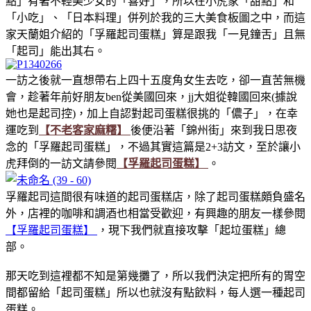
點」有著不輕美少女的「喜好」，所以在小虎家「甜點」和
「小吃」、「日本料理」併列於我的三大美食板圖之中，而這
家天蘭姐介紹的「孚羅起司蛋糕」算是跟我「一見鐘舌」且無
「起司」能出其右。
一訪之後就一直想帶右上四十五度角女生去吃，卻一直苦無機
會，趁著年前好朋友ben從美國回來，jj大姐從韓國回來(據說
她也是起司控)，加上自認對起司蛋糕很挑的「儂子」，在幸
運吃到
【不老客家麻糬】
後便沿著「錦州街」來到我日思夜
念的「孚羅起司蛋糕」，不過其實這篇是2+3訪文，至於讓小
虎拜倒的一訪文請參閱
【孚羅起司蛋糕】
。
孚羅起司這間很有味道的起司蛋糕店，除了起司蛋糕頗負盛名
外，店裡的咖啡和調酒也相當受歡迎，有興趣的朋友一樣參閱
【孚羅起司蛋糕】
，現下我們就直接攻擊「起垃蛋糕」總
部。
那天吃到這裡都不知是第幾攤了，所以我們決定把所有的胃空
間都留給「起司蛋糕」所以也就沒有點飲料，每人選一種起司
蛋糕。