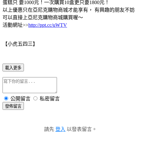
蛋糕只 要1000元！一次購買10盒更只要1800元！
以上優惠只在亞尼克購物商城才能享有， 有興趣的朋友不妨
可以直接上亞尼克購物商城購買喔～
活動網址>>
http://ppt.cc/uWTV
【小虎五四三】
載入更多
公開留言
私密留言
發佈留言
請先
登入
以發表留言。