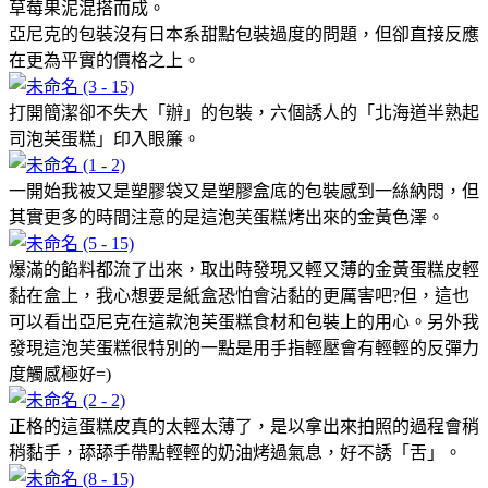
草莓果泥混搭而成。
亞尼克的包裝沒有日本系甜點包裝過度的問題，但卻直接反應
在更為平實的價格之上。
打開簡潔卻不失大「辦」的包裝，六個誘人的「北海道半熟起
司泡芙蛋糕」印入眼簾。
一開始我被又是塑膠袋又是塑膠盒底的包裝感到一絲納悶，但
其實更多的時間注意的是這泡芙蛋糕烤出來的金黃色澤。
爆滿的餡料都流了出來，取出時發現又輕又薄的金黃蛋糕皮輕
黏在盒上，我心想要是紙盒恐怕會沾黏的更厲害吧?但，這也
可以看出亞尼克在這款泡芙蛋糕食材和包裝上的用心。另外我
發現這泡芙蛋糕很特別的一點是用手指輕壓會有輕輕的反彈力
度觸感極好=)
正格的這蛋糕皮真的太輕太薄了，是以拿出來拍照的過程會稍
稍黏手，舔舔手帶點輕輕的奶油烤過氣息，好不誘「舌」。