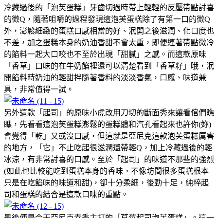
冷藏過後的「泡芙蛋糕」牙齒切過時帶上輕輕的反壓帶點討喜
的微Q，隨著咀嚼的過程發現這泡芙蛋糕除了有第一口的微Q
外，澎鬆細緻的蛋糕口感相當的好、泯開之後滋潤、化口度也
不差，加之蛋糕本身的奶油香甜不會太重，即便連著帶點微冷
的餡料一起大口咬也不至於出現「甜膩」之感。而這款原味
「香草」口味的在牛奶餡裡還可以清楚看到「香草籽」哦，泯
開餡料時奶油的輕甜拌隨著香料的淡淡香氣，口感、味道兼
具，非常值得一試。
另外這款「起司」的原味小虎改用刀切的斷面秀來讓看倌們瞧
瞧，先看看這泡芙蛋糕澎鬆的蛋糕體和汽孔看起來也許你(妳)
會覺得「乾」又或沒口感，但這就是亞尼克這款泡芙蛋糕厲害
的地方，「它」不止吃起很滋潤還帶輕Q，加上冷藏過後的輕
冰涼，有非常討喜的口感。至於「起司」的味道不那些的強烈
(如此也比較能吃到蛋糕本身的香味，不像坊間很多蛋糕根本
只是在吃餡味的味道和甜)，卻十分柔細，後勁十足，純粹起
司和蛋糕的結合是這款口味的重點。
最後便是今天亞尼克春季主打的「草莓起司泡芙蛋糕」。這一