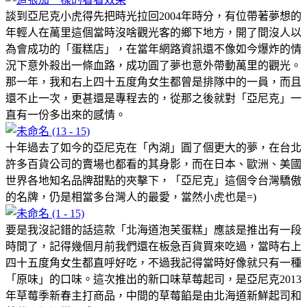
談到亞尼克小虎得先把時光拉回2004年時分，有位帶著夢想的
年輕人在萬里這個當時沒啥觀光客的鄉下地方，開了間沒人以
為會成功的「蛋糕店」，在當年網路資訊還不像如今爆炸的情
況下意外殺出一條血路，成功圓了夢也意外帶動萬里的觀光。
那一年，我和右上四十五度角女生都曾是排隊中的一員，而且
還不止一次，更甚還是專程去的，從那之後就對「亞尼克」一
直有一份多出來的感情。
十年過去了如今的亞尼克在「內湖」圓了個更大的夢，在台北
許多百貨公司的賣場也都看的其身影，而在日本、歐洲、美國
世界各地知名品牌甜點的夾擊下，「亞尼克」這個令台灣驕傲
的名牌，仍是相當多台灣人的最愛，當然小虎也是=)
要是我沒記錯的話這款「北海道泡芙蛋糕」應該是推出有一段
時間了，記得幾個月前我們還在板急百貨買來吃過，當時右上
四十五度角女生都直呼好吃，不過我記得當時好像就只有一種
「原味」的口味。這次推出的新口味草莓起司，是亞尼克2013
年草莓季新春主打商品，中間的草莓餡是由北海道新鮮起司和