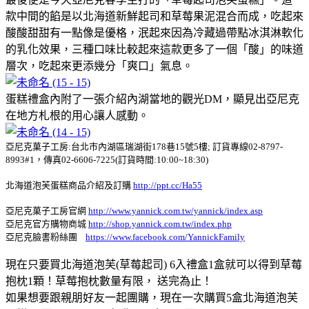
款中間的餡是以北海道新鮮起司和草莓果泥混合而成，吃起來
酸酸甜甜有一點像是優格，泯起來因為冷藏過帶點冰淇淋軟化
的乳化效果，三種口味比較起來這款更多了一個「酸」的味道
層次，吃起來更添幾分「爽口」氣息。
蛋糕禮盒內附了一張介紹內湖當地的觀光DM，顯見出亞尼克
在地方札根的用心讓人感動。
亞尼克菓子工房:台北市內湖區瑞湖街178巷15號5樓; 訂貨專線02-8797-
8993#1，傳真02-6606-7225(訂貨時間:10:00~18:30)
北海道泡芙蛋糕商品介紹及訂購
http://ppt.cc/Ha55
亞尼克菓子工房官網
http://www.yannick.com.tw/yannick/index.asp
亞尼克官方購物商城
http://shop.yannick.com.tw/index.php
亞尼克臉書粉絲團
https://www.facebook.com/YannickFamily
現在只要買北海道泡芙(草莓起司) 6入禮盒1盒就可以得到草莓
抱枕1顆！草莓抱枕數量有限， 送完為止！
如果想要跟親朋好友一起團購，現在一次購買5盒北海道泡芙