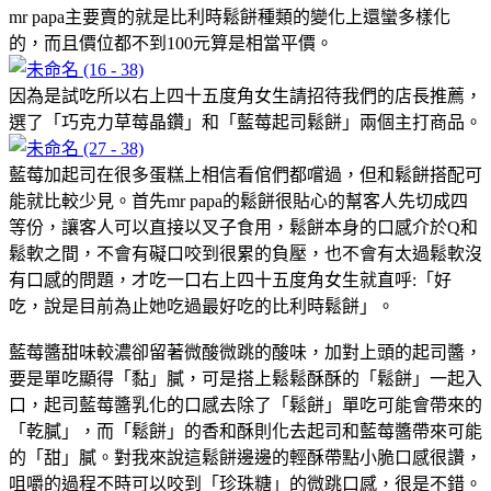
mr papa主要賣的就是比利時鬆餅種類的變化上還蠻多樣化
的，而且價位都不到100元算是相當平價。
因為是試吃所以右上四十五度角女生請招待我們的店長推薦，
選了「巧克力草莓晶鑽」和「藍莓起司鬆餅」兩個主打商品。
藍莓加起司在很多蛋糕上相信看倌們都嚐過，但和鬆餅搭配可
能就比較少見。首先mr papa的鬆餅很貼心的幫客人先切成四
等份，讓客人可以直接以叉子食用，鬆餅本身的口感介於Q和
鬆軟之間，不會有礙口咬到很累的負壓，也不會有太過鬆軟沒
有口感的問題，才吃一口右上四十五度角女生就直呼:「好
吃，說是目前為止她吃過最好吃的比利時鬆餅」。
藍莓醬甜味較濃卻留著微酸微跳的酸味，加對上頭的起司醬，
要是單吃顯得「黏」膩，可是搭上鬆鬆酥酥的「鬆餅」一起入
口，起司藍莓醬乳化的口感去除了「鬆餅」單吃可能會帶來的
「乾膩」，而「鬆餅」的香和酥則化去起司和藍莓醬帶來可能
的「甜」膩。對我來說這鬆餅邊邊的輕酥帶點小脆口感很讚，
咀嚼的過程不時可以咬到「珍珠糖」的微跳口感，很是不錯。