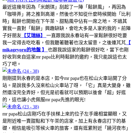
最近這幾年因為「米朗琪」刮起了一陣「鬆餅風」，再因為
「咖啡弄」將之推到高潮，然後也不知從什麼時候開始「比利
時」鬆餅也開始在下午茶、甜點風中佔有一席之地。 不過其
實我一直對「鬆餅」興趣缺缺，會吃大多是人家約我的。前陣
子好朋友
【艾瑞絲】
一直跟我說永春站有一家鬆餅很好吃要
我一定得去吃吃看，但我聽著聽著也沒太留意，之後連芃芃
【
mikageyoru的地盤 】
也跟我說這家的鬆餅很好吃，當下也剛
好收到來自這家mr papa比利時鬆餅的邀約，我只能說這也太
巧了吧。
剛剛提到永春的是本店，如今mr papa也在松山火車站開了分
站。是說我多久沒來松山火車站了呀，「它」真是大變身，雖
然還沒完全弄好，但光是初看就可以預期以後會「超」好逛
的，這也讓小虎佩服mr papa先進的眼光!
mr papa松山店剛巧在手扶梯上來的位子左手邊相當顯眼，又
是附近唯一賣甜點和下午茶的店家，加上有永春店打下的基
礎，相信能吸引等候火車的旅客，還有逛累附近「饒河夜市」