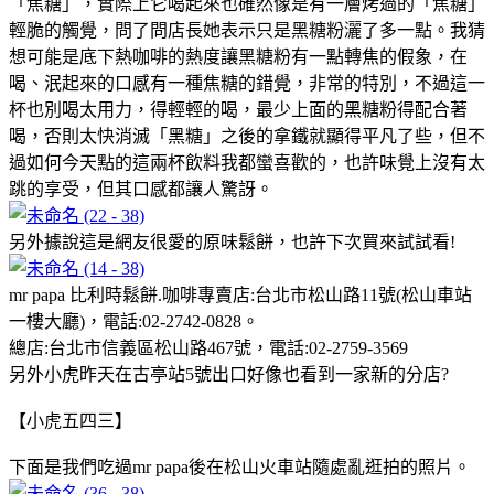
「焦糖」，實際上它喝起來也確然像是有一層烤過的「焦糖」
輕脆的觸覺，問了問店長她表示只是黑糖粉灑了多一點。我猜
想可能是底下熱咖啡的熱度讓黑糖粉有一點轉焦的假象，在
喝、泯起來的口感有一種焦糖的錯覺，非常的特別，不過這一
杯也別喝太用力，得輕輕的喝，最少上面的黑糖粉得配合著
喝，否則太快消滅「黑糖」之後的拿鐵就顯得平凡了些，但不
過如何今天點的這兩杯飲料我都蠻喜歡的，也許味覺上沒有太
跳的享受，但其口感都讓人驚訝。
另外據說這是網友很愛的原味鬆餅，也許下次買來試試看!
mr papa 比利時鬆餅.咖啡專賣店:台北市松山路11號(松山車站
一樓大廳)，電話:02-2742-0828。
總店:台北市信義區松山路467號，電話:02-2759-3569
另外小虎昨天在古亭站5號出口好像也看到一家新的分店?
【小虎五四三】
下面是我們吃過mr papa後在松山火車站隨處亂逛拍的照片。