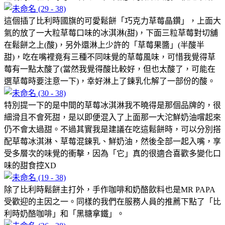
這個插了比利時國旗的可愛鬆餅「巧克力草莓晶鑽」，上面大
氣的放了一大粒草莓口味的冰淇淋(甜)，下面三粒草莓對切舖
在鬆餅之上(酸)，另外還淋上少許的「草莓果醬」(半酸半
甜)，吃在嘴裡竟有三種不同味覺的草莓風味，可惜我覺得草
莓有一點太酸了(當然我覺得酸比較好，但也太酸了，可能在
選草莓時要注意一下)，幸好淋上了鍊乳化解了一部份的酸。
特別提一下的是中間的草莓冰淇淋我不曉得是那個品牌的，很
細滑且不會死甜，是以即便混入了上面那一大沱鮮奶油嚐起來
仍不會太過甜。不過其實我是建議在吃這鬆餅時，可以分別搭
配草莓冰淇淋、草莓混鍊乳、鮮奶油，然後全部一起入嘴，享
受多層次的味覺的衝擊，因為「它」真的很適合喜歡多變化口
味的甜食控XD
除了比利時鬆餅主打外，手作咖啡和奶酪飲料也是MR PAPA
受歡迎的主因之一。同樣的我們在服務人員的推薦下點了「比
利時奶酪咖啡」和「黑糖拿鐵」。