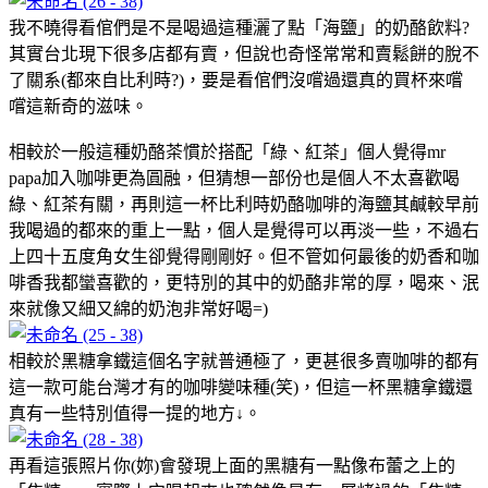
我不曉得看倌們是不是喝過這種灑了點「海鹽」的奶酪飲料?
其實台北現下很多店都有賣，但說也奇怪常常和賣鬆餅的脫不
了關系(都來自比利時?)，要是看倌們沒嚐過還真的買杯來嚐
嚐這新奇的滋味。
相較於一般這種奶酪茶慣於搭配「綠、紅茶」個人覺得mr
papa加入咖啡更為圓融，但猜想一部份也是個人不太喜歡喝
綠、紅茶有關，再則這一杯比利時奶酪咖啡的海鹽其鹹較早前
我喝過的都來的重上一點，個人是覺得可以再淡一些，不過右
上四十五度角女生卻覺得剛剛好。但不管如何最後的奶香和咖
啡香我都蠻喜歡的，更特別的其中的奶酪非常的厚，喝來、泯
來就像又細又綿的奶泡非常好喝=)
相較於黑糖拿鐵這個名字就普通極了，更甚很多賣咖啡的都有
這一款可能台灣才有的咖啡變味種(笑)，但這一杯黑糖拿鐵還
真有一些特別值得一提的地方↓。
再看這張照片你(妳)會發現上面的黑糖有一點像布蕾之上的