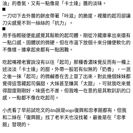
油」的香氣，又有一點像是「卡士達」醬的淡味。
一刀切下去外層的餅皮帶著「咔滋」的脆度，裡層的起司卻讓
刀尖感覺不到一絲絲的「抗力」。
用手指輕碰便能感覺其鬆軟的起司體，剛從冷藏庫拿出來還有
一點口感、固體狀的微硬，但在市溫下放個十來分鐘便軟化的
不像樣，連拿起來都有一點困難。
吃起嘴裡老實說沒有以往「起司」那種香濃味覺反而有一種上
述淡淡「卡士達」的甜，外帶一股若有似無的「奶香」，一泯
之後一抹「起司」的微鹹香在舌上冒了出來，對此幾個妹妹都
覺得這雪藏起司偏甜，大妹甚至嫌其「太甜」，可就我吃來覺
得甜度剛剛好，味道也不差，但我唯一在意的是其軟趴趴的口
感，一點都不像在吃起司。
小虎看了早前試吃文的dm說是sogo復興和忠孝館都有，但我
和二妹在「復興館」找了老半天也沒找著，最後是在「忠孝
館」發現的。