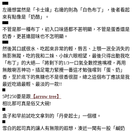
左邊想當然是「卡士達」右邊的則為「白色布丁」，後者看起
來有點像是「奶酪」。
不管是那一種布丁，初入口味道都不甚明顯，不管是蛋香還是
奶香，更甚連甜味也不怎明顯。
然後其口感很水、吃起來非常的輕，唇舌、上顎一泯全消失的
無影無蹤，吃的我和二妹、小妹六眼相望，最後只得出動我吃
「布丁」的大絕---「將剩下的1/3一口氣全數挖進嘴裡，再用
無敵喇舌神功，插足電力緊攪一番這才勉強嚐到「蛋、奶」
香，至於底下的焦糖也不是很香很甜，總之這個布丁應該是我
最近吃過最輕、最淡的一款!!
5吋250要是跟
【arrow tree】
相比那可真是俗又大碗!
盒子和早前試吃文拿到的「丹麥起士」一個樣。
雪白的起司真的讓人有無限的遐想，湊近一聞有一股「鹹奶