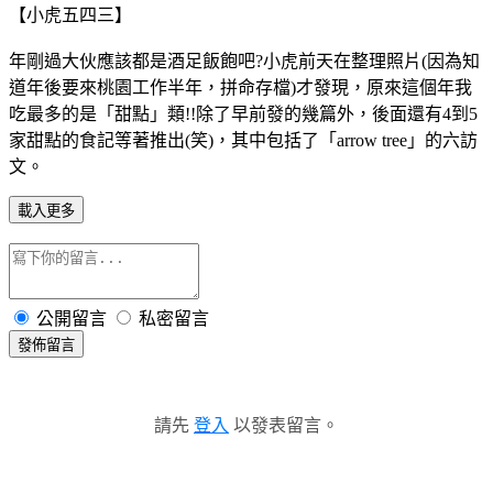
【小虎五四三】
年剛過大伙應該都是酒足飯飽吧?小虎前天在整理照片(因為知
道年後要來桃園工作半年，拼命存檔)才發現，原來這個年我
吃最多的是「甜點」類!!除了早前發的幾篇外，後面還有4到5
家甜點的食記等著推出(笑)，其中包括了「arrow tree」的六訪
文。
載入更多
公開留言
私密留言
發佈留言
請先
登入
以發表留言。