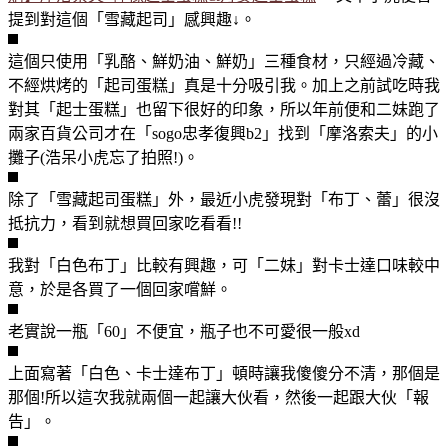
提到對這個「雪藏起司」感興趣↓。
這個只使用「乳酪、鮮奶油、鮮奶」三種食材，只經過冷藏、
不經烘烤的「起司蛋糕」真是十分吸引我。加上之前試吃時我
對其「起士蛋糕」也留下很好的印象，所以年前便和二妹跑了
兩家百貨公司才在「sogo忠孝復興b2」找到「摩洛索夫」的小
攤子(浩呆小虎忘了拍照!)。
除了「雪藏起司蛋糕」外，最近小虎發現對「布丁、蕾」很沒
抵抗力，看到就想買回家吃看看!!
我對「白色布丁」比較有興趣，可「二妹」對卡士達口味較中
意，於是各買了一個回家嚐鮮。
老實說一瓶「60」不便宜，瓶子也不可愛很一般xd
上面寫著「白色、卡士達布丁」頓時讓我傻傻分不清，那個是
那個!所以這次我就兩個一起讓大伙看，然後一起跟大伙「報
告」。