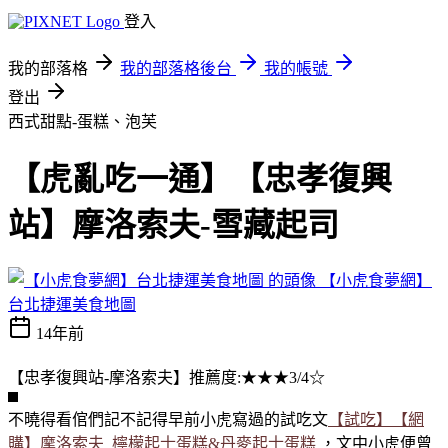
登入
我的部落格
我的部落格後台
我的帳號
登出
西式甜點-蛋糕、泡芙
【虎亂吃一通】【忠孝復興
站】摩洛索夫-雪藏起司
【小虎食夢網】
台北捷運美食地圖
14年前
【忠孝復興站-摩洛索夫】推薦度:★★★3/4☆
不曉得看倌們記不記得早前小虎寫過的試吃文
【試吃】【網
購】​摩洛索夫_檸檬起士蛋​糕&丹麥起士蛋糕
，文中小虎便曾