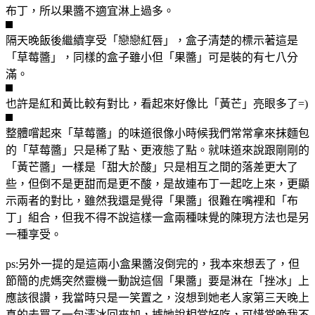
布丁，所以果醬不適宜淋上過多。
隔天晚飯後繼續享受「戀戀紅唇」，盒子清楚的標示著這是
「草莓醬」，同樣的盒子雖小但「果醬」可是裝的有七八分
滿。
也許是紅和黃比較有對比，看起來好像比「黃芒」亮眼多了=)
整體嚐起來「草莓醬」的味道很像小時候我們常常拿來抹麵包
的「草莓醬」只是稀了點、更液態了點。就味道來說跟剛剛的
「黃芒醬」一樣是「甜大於酸」只是相互之間的落差更大了
些，但倒不是更甜而是更不酸，是故連布丁一起吃上來，更顯
示兩者的對比，雖然我還是覺得「果醬」很難在嘴裡和「布
丁」組合，但我不得不說這樣一盒兩種味覺的陳現方法也是另
一種享受。
ps:另外一提的是這兩小盒果醬沒倒完的，我本來想丟了，但
節簡的虎媽突然靈機一動說這個「果醬」要是淋在「挫冰」上
應該很讚，我當時只是一笑置之，沒想到她老人家第三天晚上
真的去買了一包清冰回來加，據她說相當好吃，可惜當晚我不