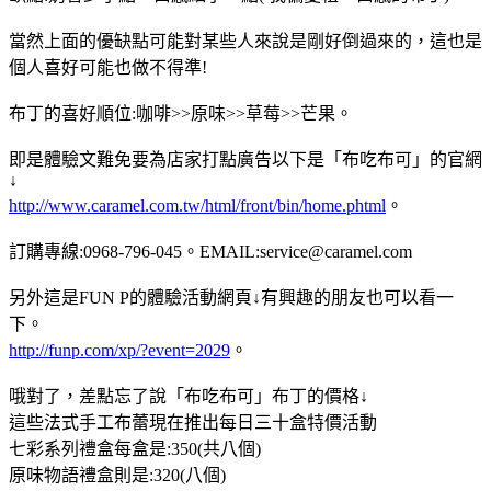
當然上面的優缺點可能對某些人來說是剛好倒過來的，這也是
個人喜好可能也做不得準!
布丁的喜好順位:咖啡>>原味>>草莓>>芒果。
即是體驗文難免要為店家打點廣告以下是「布吃布可」的官網
↓
http://www.caramel.com.tw/html/front/bin/home.phtml
。
訂購專線:0968-796-045。EMAIL:service@caramel.com
另外這是FUN P的體驗活動網頁↓有興趣的朋友也可以看一
下。
http://funp.com/xp/?event=2029
。
哦對了，差點忘了說「布吃布可」布丁的價格↓
這些法式手工布蕾現在推出每日三十盒特價活動
七彩系列禮盒每盒是:350(共八個)
原味物語禮盒則是:320(八個)