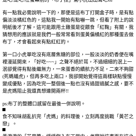
有一點我必需說明一下的，那便是這布丁打開盒子時，是有點
偏淡淡橘紅色的，這點我一開始有點嚇一跳，但看了附上的說
明紙後才了解，這可能跟用土雞蛋是從餵食「紅鞠」有關，我
猜想用的應該就是我們一般常常看到蛋黃偏橘紅的那種蛋去做
布丁，才會看起來有點紅紅的。
第一口小虎單吃沒有底層焦糖的部位，一股淡淡的奶香便在嘴
裡漫延開來，「好吃~~~」之聲不絕於耳，不過細細的泯上一
泯卻覺得有點後繼無力，一來蛋香的續航力不足，二來不夠甜
(死螞蟻虎)，但再多吃上兩口，我卻開始覺得這兩樣缺點慢慢
變成優點，因為吃完一整個後一點也沒有過甜過膩之感，要不
是虎媽阻止我還真想連開兩杯!!
ps:布丁的整體口感留在最後一併說明。
食不知味胡亂扒完「虎媽」的料理後，立刻再度挑戰「黃芒之
戀」。