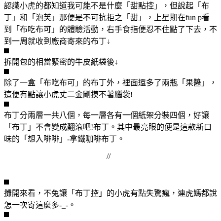
認識小虎的都知道我可能不是什麼「甜點控」，但說起「布
丁」和「泡芙」那便是不可抗拒之「甜」，上星期在fun p看
到「布吃布可」的體驗活動，右手食指便忍不住點了下去，不
到一周就收到廠商寄來的布丁↓
拆開包的相當緊密的牛皮紙袋後↓
除了一盒「布吃布可」的布丁外，裡面還多了兩瓶「果醬」，
這便有點讓小虎丈二金剛摸不著腦袋!
布丁分兩層一共八個，每一層各有一個紙架分裝四個，好讓
「布丁」不會變成翻滾吧!布丁。其中最亮眼的便是這款新口
味的「想入啡啡」-拿鐵咖啡布丁。
//
攤開來看，不兔讓「布丁控」的小虎有點失驚瘋，連虎媽都說
怎一次寄這麼多-_-。