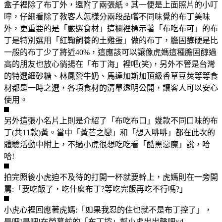
盒子裡除了布丁外，還附了兩張紙。其一便是上面照片的小叮
嚀，仔細看除了教客人怎樣分兩段品嚐不同味覺的布丁美味
外，更重要的是「嚴選食材」這欄裡標示著「布吃布可」的布
丁是特別選用「紅鞠飼養的土雞蛋」做的布丁，膽固醇硬是比
一般的布丁少了將近40%，這應該可以讓像虎媽這種膽固醇過
高的朋友也放心徜揚在「布丁海」裡吧(笑)，另外不管是台灣
的特選細砂糖、林鳳營牛奶、馬達加斯加頂級香草豆莢等等食
材都是一時之選，各項食材的清單透明公開，讓客人可以安心
使用。
另外這張小名片上則是介紹了「布吃布口」幾款不同口味的布
丁(共11款)黃。當中「黃芒之戀」和「想入啡啡」都在此次的
體驗活動中附上，不過小虎很想吃吃看「酷黑惡魔」說，哈
哈!
拍完照後小虎迫不及待的打開一杯就要幹上，虎媽則在一旁開
罵:「要吃飯了，吃什麼布丁?等吃完飯再吃不行嗎?」
小虎心裡回應著虎媽:「如果我忍的住也就不是布丁控了」，
是吧!是吧!在螢幕前的「布丁控」幫小虎出出聲吧xd