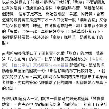
以前(吃這個布丁前)我老覺得布丁就該配「焦糖」不要胡亂加
些有的沒有，但說真的在嚐這「拿鐵咖啡布蕾」時我確然有一
個錯覺;一個布丁是不是一開始就剛配「拿鐵」的錯覺。會有
這樣的錯覺實在是這布丁才一入口便有一股「濃淡合宜」又像
牛奶又像咖啡的「味道」在嘴裡跑來跑去，加上本來就不算淡
的「蛋香」混在一起，真的是好吃極了!!!!就算整個都吞下，
嘴裡還是殘留著一抹淡淡的「拿糖」咖啡苦、奶香和布丁的
甜。
ps:都吃完後我隨口問了問其實不怎愛「甜食」的虎媽，覺得
這「布吃布可」的布丁，比早前我也買過給她吃的
【虎亂吃一
通】【台北車站】京站廣場b2-miss荳荳
那個好吃，沒想到虎
媽看似無厘頭的回我一句:「那個咖啡的布丁比較好吃!」，我
傻笑的點了點頭。其實我那時心裡想問的是單純就布丁本身兩
者誰優，虎媽的答案也許偏離了我的問題，但卻是她心裡真正
的想法。
好吧!我知道有人一定用試食一貫懷疑的眼光看這篇「試食體
驗文」，也許心中也會逼問我到底「布吃布可」的布丁有沒有