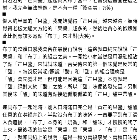
黃澄澄的「芒果醬」緩緩倒入布丁當中，老實說這畫面在這之
前，我完全無法想像，是不有一種「衝突美」?(笑)
倒入約半盒的「果醬」我開始覺得「芒果香」越來越濃，頓時
覺得老板太過大方給的「果醬」超多的，然後也貪心的抱怨如
此比例應該多寄點「布丁」來才對(大笑)。
布丁的整體口感我會留在最後再說明，這邊就單純先說說「芒
果醬」和「布丁」的組合之美。一開始小虎當然是用湯匙輕沾
了點「芒果醬」來試試味道，舌尖傳來的第一個味覺是反常的
「甜」。怎說反常呢?照說「酸」和「甜」的組合理應是
「酸」會先發才是，但可能是因為這「芒果醬」本身就是
「甜」絕對大於「酸」之故，所以「甜」味便後發先至，另則
其後味「酸」的味道有點接近偏爛偏軟的「芒果」甜中帶酸。
連同布丁一起吃時，剛入口時滿口完全是「黃芒的果醬」甜酸
任意的在嘴裡奔跑，半點沒有布丁的味道，一直要等到布丁滑
入食道後，「布丁」本身的「奶香」和「甜味」才慢慢的爬了
上來，最後我的結論是「果醬」是「果醬」，「布丁」是「布
丁」，就如同紙上的說明，這是一種分兩段享受、兩種口味的