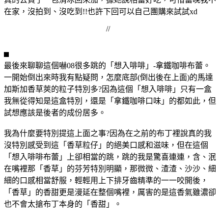
在家，沒拍到、沒吃到!!也許下回可以自己團購來試試xd
//
最後來聊聊這個嚇08很多跳的「想入啡啡」-拿鐵咖啡布蕾。
一開始倒出來時我有點疑問，怎麼底部(倒出後在上面)的馬達
加斯加香草莢的粒子特別多?因為這個「想入啡啡」只有一盒
我無從得知是這盒特別，還是「拿鐵咖啡口味」的都如此，但
試想應該是後者的成份居多。
我為什麼要特別提這上面之事?因為在之前的布丁裡說真的我
沒特別感受到這「香草粒仔」的絕美口感和滋味，但在這個
「想入啡啡布蕾」上卻相當的跳，跳的我是驚喜連連，含、泯
在嘴裡那「香草」的芬芳特別明顯，那微微、渣渣、沙沙、細
細的口感相當舒服，輕輕用上下排牙齒精準的一一咬開後，
「香草」的香甜更是漫延在整個嘴裡，厲害的是這香氣雖濃卻
也不會太搶布丁本身的「香甜」。