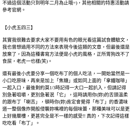
不過這個活動只到明年二月為止哦=)，其他相關的特惠活動請
參考官網。
【小虎五四三】
其實我很難去要求大家不要用有色的眼光看這篇試食體驗文，
我也曾想過用不同的方法來表現今後這類的文章，但最後還是
放棄了，因為這種書寫方法便是小虎的風格，正所胃狗改不了
食屎，老虎一也樣(笑)。
還有最後小虎要分享一個吃布丁的個人吃法，一開始當然是一
小口吃原味，再來是加上「焦糖」或如同上面的「拿鐵咖啡」
一起入口，最後剩約莫1/3時記得一大口一起扒入，但請記得
別急著咀嚼，更別急著泯「它」，這時請用你(妳)的舌頭溫柔
的跟布丁「喇舌」，頓時你(妳)肯定會覺得「布丁」的香濃味
道一整個像炸開般侵襲妳嘴裡的每個味蕾，那種美味可以是更
上好幾層樓，更甚完全是不一樣的感受!! 真的，下次記得這樣
吃吃看「布丁」。