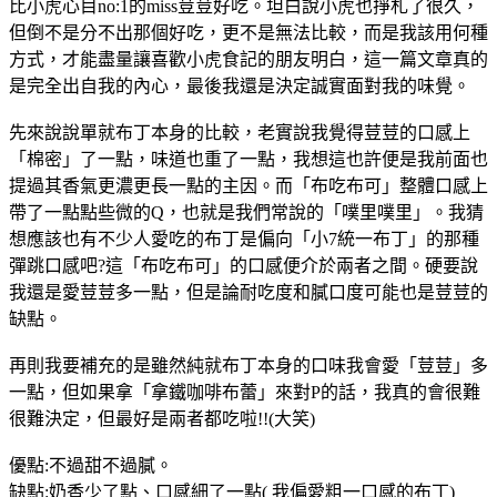
比小虎心目no:1的miss荳荳好吃。坦白說小虎也掙札了很久，
但倒不是分不出那個好吃，更不是無法比較，而是我該用何種
方式，才能盡量讓喜歡小虎食記的朋友明白，這一篇文章真的
是完全出自我的內心，最後我還是決定誠實面對我的味覺。
先來說說單就布丁本身的比較，老實說我覺得荳荳的口感上
「棉密」了一點，味道也重了一點，我想這也許便是我前面也
提過其香氣更濃更長一點的主因。而「布吃布可」整體口感上
帶了一點點些微的Q，也就是我們常說的「噗里噗里」。我猜
想應該也有不少人愛吃的布丁是偏向「小7統一布丁」的那種
彈跳口感吧?這「布吃布可」的口感便介於兩者之間。硬要說
我還是愛荳荳多一點，但是論耐吃度和膩口度可能也是荳荳的
缺點。
再則我要補充的是雖然純就布丁本身的口味我會愛「荳荳」多
一點，但如果拿「拿鐵咖啡布蕾」來對P的話，我真的會很難
很難決定，但最好是兩者都吃啦!!(大笑)
優點:不過甜不過膩。
缺點:奶香少了點、口感細了一點( 我偏愛粗一口感的布丁)