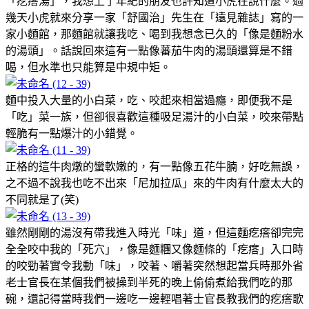
「疙瘩湯」，我想上了年紀的朋友也許知道小虎在說什麼。過
幾天小虎就來分享一家「舒國治」先生在「遠見雜誌」寫的一
家小麵館，那麵館就讓我吃、喝到我想念已久的「像是麵粉水
的湯頭」。話說回來這有一點像蕃茄牛肉的湯頭還算是不錯
喝，但水準也只能算是中規中矩。
麵中投入大量的小白菜，吃、咬起來相當過癮，即便我不是
「吃」菜一族，但卻很喜歡這種吸足湯汁的小白菜，咬來帶點
輕脆有一點爆汁的小錯覺。
正格的這牛肉燉的蠻軟嫩的，有一點像五花牛腩，好吃無誤，
之不過不說我也吃不出來「尼加拉瓜」來的牛肉有什麼太大的
不同就是了(笑)
雖然剛剛的湯沒有帶我進入時光「味」道，但這麵疙瘩卻完完
全全咬中我的「死穴」，像是麵糰又像麵條的「疙瘩」入口時
的咬勁著實令我動「味」，咬著、嚼著突然想起當兵時那外省
老士官長在某個我們被操到半死的晚上偷偷煮給我們吃的那
碗，還記得當時我們一邊吃一邊輕唱著士官長教我們的疙瘩歌