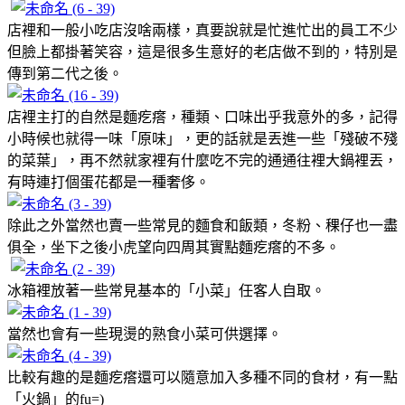
店裡和一般小吃店沒啥兩樣，真要說就是忙進忙出的員工不少
但臉上都掛著笑容，這是很多生意好的老店做不到的，特別是
傳到第二代之後。
店裡主打的自然是麵疙瘩，種類、口味出乎我意外的多，記得
小時候也就得一味「原味」，更的話就是丟進一些「殘破不殘
的菜葉」，再不然就家裡有什麼吃不完的通通往裡大鍋裡丟，
有時連打個蛋花都是一種奢侈。
除此之外當然也賣一些常見的麵食和飯類，冬粉、稞仔也一盡
俱全，坐下之後小虎望向四周其實點麵疙瘩的不多。
冰箱裡放著一些常見基本的「小菜」任客人自取。
當然也會有一些現燙的熟食小菜可供選擇。
比較有趣的是麵疙瘩還可以隨意加入多種不同的食材，有一點
「火鍋」的fu=)