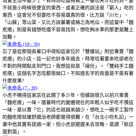
現實生活中變少了，有時想吃還得費上一番功夫才吃的到。要
不就是小時候很便宜的東西、或者正確的說法是「窮人」吃的
東西，這會兒不但要吃不容易還貴的很，比方說「川七」、
「山蘇」等山菜、又比方說蕃薯或稱之為地瓜，而這當中「麵
疙瘩」則是有錢想吃還不容易找到，想吃夠水準的那更是難上
加難。
忘了是從那個長輩口中得知這家位於「雙連站」附近專賣「麵
疙瘩」的小店，這一記也好多年過去，時常唸著要來吃卻老在
不對的時間點走到門口，我想這就是「緣份」。「雙純手工麵
疙瘩」這個名字怎唸都很拗口，不知道名字的背面是不是有著
什麼故事?
小虎不曉得這家店在此開了多少年，但據說很久以前只單賣
「麵疙瘩」一味。隨著時代的變遷現在的年輕人似乎吃不慣這
一味，是以賣「它」的店也就越來越少，想吃上一碗手工製作
的麵疙瘩就連舒國治老師都覺得很難，在「台北小吃札記」一
書中他其實有提過一家，但小虎卻遲遲未去攻略，是謂「新店
面對面」。