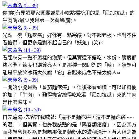
你(妳)有見過那家餐廳或是小吃點標榜用的是「尼加拉瓜」的
牛肉嗎?最少我是第一次看到(驚)。
光點一碗「麵疙瘩」好像有一點寒酸，對不起老板、也對不住
看倌們，但更多是對不起自己的「妖鬼」(笑)。
看起來有一點不怎樣的泡菜，但其實還不錯吃，水份、脆度都
夠水準，辣度也還算亮舌，是那種一閃即逝的「辣」，猜想可
能是平放於冰箱太久讓「它」看起來成色不是太誘人xd
一開始小虎是點「蕃茄麵疙瘩」，但後來看到牆上可以加料便
追加了「牛肉」，難得機會總得吃吃看「尼加拉瓜」來的牛肉
是什麼滋味。
首先這湯~先容許我喊著:「這不是麵疙瘩，這不是麵疙瘩~~~
的湯」，但其實、也許我該點的是「陽春麵疙瘩」，因為某方
面我想念麵疙瘩是想喝那像是麵粉水的濃稠湯汁，有人稱之為