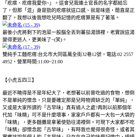
「疙瘩、疙瘩我愛你~」。這會兒我連士官長的名字都給忘
了，但那「混」身是勁的疙瘩就這口感、就是味道，簡直是正
翻了。我想以後我想吃兒時記憶的疙瘩算是有了著落。
最後小虎將剩下的泡菜一股腦全丟到蕃茄湯頭裡，老實說這湯
變得更迷人，更美味了~(笑)。
雙純手工麵疙瘩:台北市大同區萬全街32巷12號，電話:02 2557
4952，營業時間:11:00~21:00
【小虎五四三】
最近不曉得是不是年紀大了，老想著以前曾吃過的食物，想倒
不是單純的懷念，只是要確定那是兒時物資缺乏的「單純」，
又或是大家所謂的「古早味」真有過人之處?再則以前那個年
代加「味精」可不是什麼壞事，家家戶戶都有一大包一大袋的
「味精」，更多麵攤是拿著使勁往湯裡倒。可現下大家都不吃
「味精」卻懷念起「古早味」，有時我也覺得很奇怪。或者其
實應該說每個人的「古早味」只存在自己的味覺記憶中，絕絕