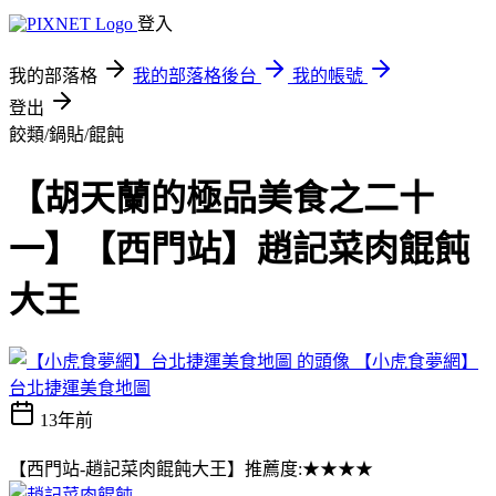
登入
我的部落格
我的部落格後台
我的帳號
登出
餃類/鍋貼/餛飩
【胡天蘭的極品美食之二十
一】【西門站】趙記菜肉餛飩
大王
【小虎食夢網】
台北捷運美食地圖
13年前
【西門站-趙記菜肉餛飩大王】推薦度:★★★★