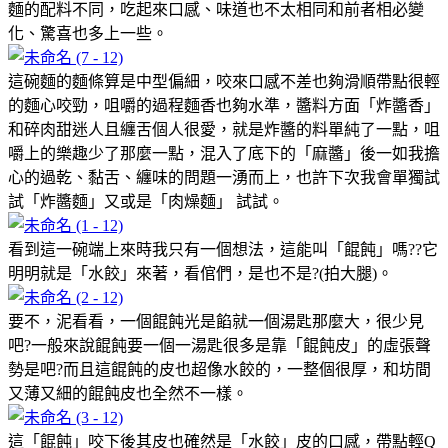
麵的配料不同，吃起來口感、味道也不太相同和前者相必變
化、驚喜也多上一些。
這碗麵的麵條算是中型偏細，咬來口感不差也夠滑順帶點很輕
的麵心咬勁，咀嚼的過程麵香也夠水準，醬料方面「炸醬香」
和碎肉甜迷人且纏舌個人很愛，就是炸醬的料單純了一點，咀
嚼上的樂趣少了那麼一點，混入了底下的「麻醬」後一如我擔
心的過乾、黏舌、纏味的問題一湧而上，也許下次我會單獨試
試「炸醬麵」又或是「肉燥麵」 試試。
看到這一碗端上來時我只有一個想法，這能叫「餛飩」嗎??它
明明就是「水餃」來著，看倌們，是也不是?(拍大腿)。
要不，泥看看，一個餛飩光是餡就一個湯匙那麼大，很少見
吧?一般來說餛飩要一個一湯匙很多是靠「餛飩皮」的虛張聲
勢是吧?而且這餛飩的皮也超像水餃的，一整個很厚，和坊間
又薄又細的餛飩皮也全然不一樣。
這「餛飩」咬下後其皮也確然是「水餃」皮的口感，帶點輕Q