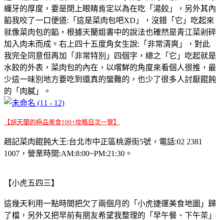
纏牙的厚度，要是閉上眼睛肯定以為在吃「湯餃」，另外其內
餡我咬了一口便道:「這是菜肉包吧XD」，沒錯「它」吃起來
就像菜肉包的餡，根據天蘭姐書中的說法也確然是青江菜剁碎
加入肉未而成。右上四十五度角女生說:「非常清爽」，對此
我完全同意但再加「非常特別」四個字，總之「它」吃起就是
水餃的外表，菜肉包的內在，以嚐鮮的角度來看個人很推，最
少這一味別地方要吃到還真的蠻難的，也少了很多人討厭餛飩
的「肉膩」。
【胡天蘭的極品美食100+攻略目次一覽】
趙記菜肉餛飩大王:台北市中正區桃源街5號，電話:02 2381
1007，營業時間:AM:8:00~PM:21:30。
【小虎五四三】
這幾天利用一點時間把欠了兩個月的「小虎捷運美食地圖」歸
了檔，另外又把早前有朋友希望我整理的「早午餐、下午茶」