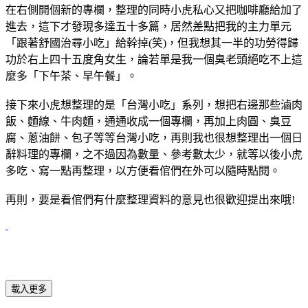
在右側開個新的專欄，整理的同時小虎私心又把咖啡廳給加了
進去，這下才發現多達五十多篇，居然差點把我的主力單元
「跟著舒國治尋小吃」給幹掉(笑)，但我想其一半的功勞得歸
功於右上四十五度角女生，論若單是我一個臭老頭絕吃不上這
麼多「下午茶、早午餐」。
接下來小虎想整理的是「台灣小吃」系列，想把右邊那些滷肉
飯、麵線、牛肉麵，通通收成一個專欄，再加上肉圓、臭豆
腐、蔥油餅、包子等等台灣小吃，再則我也很想整理出一個日
辭料理的專欄，之不過因為數量、參考數太少，就等以後小虎
多吃、寫一點再整理，以方便看倌們在外可以隨時點閱。
再則，要是看倌們有什麼整理資料的意見也很歡迎提出來哦!
載入更多