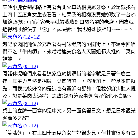
某晚小虎看到網路上有著台北火車站相機尾牙祭，於是就找右
上四十五度角女生去看看，結果我的相機沒買她卻敗了一台g5
加鏡頭(笑)，而這家老早就被我收到口袋名單的老店，因為就
近得利才解決了「它」。ps:是說，我也好想換相呀~~~~~~。
趙記菜肉餛飩位於充斥著眷村味老店的桃園街上，不過今回咱
們不吃「牛肉麵」，來嚐嚐連美食名人天蘭姐都大推的「菜肉
餛飩」。
閒話休提咱們來看看這家位於桃源街的老字號是靠著什麼生
存，其主力自然是招牌「菜肉餛飩」，然後加上一些基本的麵
點，而我比較好奇的是這也有賣鮮肉餛飩，但我卻鮮少聽人提
及，想是菜肉太過特別之故?還有這家老麵店好像也不賣飯。
桌上的立牌一面寫的是中文，另一面寫著日文，想是日本觀光
客頗多之故?
「雙醬麵」，右上四十五度角女生說很少見，但其實很多有賣