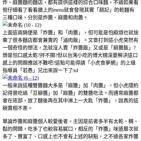
炸、麻醬麵的麵店，都有提供這樣的綜合口味麵，不過如果看
倌仔細看了看看牆上的menu就會發現其實「趙記」的乾麵有
三種口味，分別是炸醬、麻醬和肉醬。
上面這兩鍋便是「炸醬」和「肉醬」，但可能是怕麻煩也就捨
棄了很多麵店都會兼賣的「滷肉飯」。文章打到這小虎突然有
一個奇怪的想法，怎就沒人賣「炸醬飯」又或是「麻醬飯」?
想是怕口感太乾?拌不開?但以台灣小吃的博大精深要解決這口
感上的問題應該不難吧?這點可能得請「小虎食夢網」的上級
指導員「若愚」兄出來說一下了xd
一般來說這種雙醬麵大多是「麻醬」加「肉醬」，但小虎隱約
記得曾吃過「豆瓣醬」加「麻醬」的雙醬吃法。而通常麻醬都
會在底部，放了麵後再在其中淋上一大匙「炸醬」，說真的這
碗賣相不差。
單論炸醬和麻醬個人較愛後者，主因是前者多半有太乾、稠、
黏的問題，吃多了也較容易膩口，相反的「炸醬」味道層次就
多了、豐富了、口感上也不會有上述的缺點，之不過各家炸醬