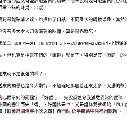
但不是的話又有些許鹹蛋黃的風味，簡單說就是有鹹蛋黃的香氣
相當不錯的味覺、口感。
實有畫龍點晴之效，也提供了口感上不同層次的轉換樂趣，當然
是沒有多大令人印象深刻的味道，算是喝過就忘。
起萬華
小小個頭
【虎亂吃一通】【龍山寺站】天下一家珍珠餛飩+蔡家肉圓
點，但也算是相當不錯的「餛飩」就是了，特別是其「肉餡」的札
起來就不是很強的樣子。
透來的觸覺也是令人期待，不過碗底那層看起來太多、太濃的醬
的心頭單純的兩個字:「好麵!」。先說說這令我滿意異常的麵條
外圍的醬汁而失「香」，好麵條是也。光是麵條我就想給「四川
和
【跟著舒國治尋小吃之四】西門站-延平南路中原福州乾麵
、