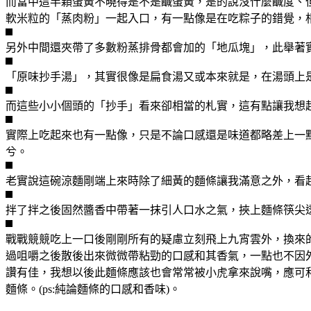
而當中這半顆蛋黃不曉得是不是鹹蛋黃，是的說沒什麼鹹度、
軟米粒的「蒸肉粉」一起入口，有一點像是在吃粽子的錯覺，
另外中間還夾帶了多數粉蒸排骨都會加的「地瓜塊」，此舉著
「原味抄手湯」，其實很像是扁食湯又或本來就是，在湯頭上
而這些小小個頭的「抄手」看來卻相當的札實，這有點讓我想
實際上吃起來也有一點像，只是不論口感還是味道都略差上一
兮。
老實說這碗涼麵剛端上來時除了細黃的麵條讓我滿意之外，看
拌了拌之後固然醬香中帶著一抹引人口水之氣，挾上麵條筷尖
戰戰競競吃上一口後剛剛所有的疑慮立刻飛上九宵雲外，換來
過咀嚼之後散後出來微微帶粘勁的口感和其香氣，一點也不因
讚有佳，我想以後此麵條應該也會常常被小虎拿來說嘴，應可
麵條。(ps:純論麵條的口感和香味)。