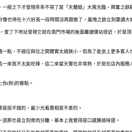
一按之下才發現乖乖不得了是「天蘭姐」大駕光臨，興奮之餘竊
，好像也停在十六好長一段時間沒再跟進了，羞愧之餘立刻重讀大
，查了下地址發現它就在南門市場的後面離捷運站很近，於是頂
適一點，不過位與位之間爾實太過狹小，但為了能坐上更多客人
這一來我不太能吃辣、這二來當天實在非常熱，於是在店內服務
你(妳)的餐點。
算是挺不錯的，最少光看賣相是不差的。
一泯那也是立刻骨肉分離，基本上我覺得是口感勝過味道。