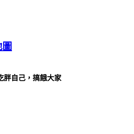
地圖
com。吃胖自己，搞餓大家