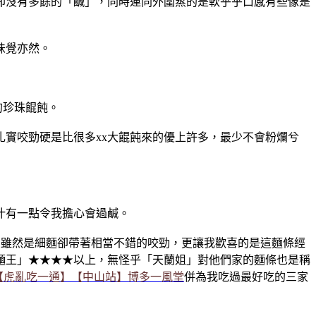
卻沒有多餘的「鹹」，同時連同外圍蒸的是軟乎乎口感有些像是
味覺亦然。
的珍珠餛飩。
實咬勁硬是比很多xx大餛飩來的優上許多，最少不會粉爛兮
汁有一點令我擔心會過鹹。
，雖然是細麵卻帶著相當不錯的咬勁，更讓我歡喜的是這麵條經
麵王」★★★★以上，無怪乎「天蘭姐」對他們家的麵條也是稱
【虎亂吃一通】【中山站】博多一風堂
併為我吃過最好吃的三家