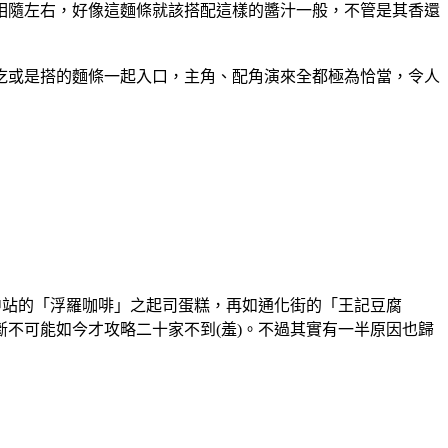
相隨左右，好像這麵條就該搭配這樣的醬汁一般，不管是其香還
吃或是搭的麵條一起入口，主角、配角演來全都極為恰當，令人
中站的「浮羅咖啡」之起司蛋糕，再如通化街的「王記豆腐
不可能如今才攻略二十家不到(羞)。不過其實有一半原因也歸