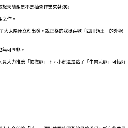
想天蘭姐是不是抽查作業來著(笑)
姐之作。
了大太陽便立刻出發。說正格的我挺喜歡「四川麵王」的外觀
也無可厚非。
人員大力推薦「擔擔麵」下，小虎還是點了「牛肉涼麵」可惜好