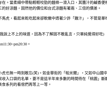
存在。當柔細中帶點輕輕咬勁的麵條一滑入口，其醬汁的鹹香便
三的好涼麵，固然他的價位和台式涼麵有著兩、三倍的價差。
不馬虎，看起來乾吃起來卻軟嫩中透著少許「雞汁」，不管是單
股我說上不上的味道，因為不了解固不敢亂言，只單純覺得好吃)
1:30~pm20:30。
小虎也無一時刻敢忘(笑)。如金華街的「帕米爾」，又如中山國
就收入口袋的名單，要不是這半年來多數的時間待在「桃園」斷斷
美食系列的看倌們再等上一等。