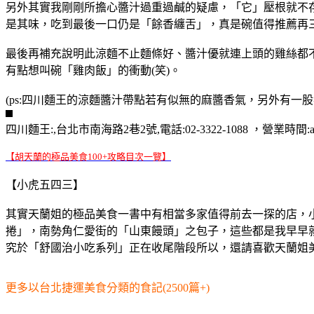
另外其實我剛剛所擔心醬汁過重過鹹的疑慮，「它」壓根就不
是其味，吃到最後一口仍是「餘香纏舌」，真是碗值得推薦再
最後再補充說明此涼麵不止麵條好、醬汁優就連上頭的雞絲都
有點想叫碗「雞肉飯」的衝動(笑)。
(ps:四川麵王的涼麵醬汁帶點若有似無的麻醬香氣，另外有一
四川麵王:,台北市南海路2巷2號,電話:02-3322-1088 ，營業時間:am1
【胡天蘭的極品美食100+攻略目次一覽】
【小虎五四三】
其實天蘭姐的極品美食一書中有相當多家值得前去一探的店，
捲」，南勢角仁愛街的「山東饅頭」之包子，這些都是我早早
究於「舒國治小吃系列」正在收尾階段所以，還請喜歡天蘭姐
更多以台北捷運美食分類的食記(2500篇+)