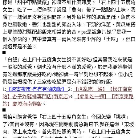
樣是「甜中帶點微酸」卻嚐不到什麼辣度。「右上四十五度角
女生」吃了一口便停筷了說是「魚肉」帶了一點點的土味，我
嚐了一塊倒是沒有這個問題，另外魚片炸的還算是酥，魚肉本
身也頗軟嫩、醬汁也甜甜的頗為入味，下頭的洋蔥、黃瓜絲搭
上那些酸甜醬配起飯來相當的適合。ps:是說魚片幾乎是我一
個人解決的，其中當真有一兩片吃來有少許的「土味」，但口
感還算是不差。
「白飯」右上四十五度角女生說不甚好吃(但其實我吃來就是
一般般的感覺，倒也沒有什麼不滿的感覺)，於是我要她舉例
有吃過那家飯是好吃的?她卻說一時半刻也想不起來，但小虎
倒是當場提供了三家後吃過算是有不錯記憶的好飯:
1:
【遼寧夜市-冇冇有滷肉飯】
2:
【虎亂吃一通】【松江南京
站】杏子炸豬排專門店(南京店)
3:
【虎亂吃一通】【南京東路
站】慶城海南雞飯
。
看倌可能會覺得「右上四十五度角女生」今回怎變「挑嘴」
了?其實並沒有，因為現在開始劇情急轉直下;就在這盤「東坡
肉」端上來之後。首先我拍照的同時，「右上四十五度角女