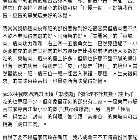
鹹香適中的油質劃過唇舌讓人連「舔」都捨不得，只能「舌」
送它化在嘴裡，還滿心的祈禱可以「化慢一點」，好讓我再
慢、更慢的享受這美好的味覺。
我常常說這種肉皮和肥的部份要做到好吃很容易但瘦肉要不柴
不乾不老就得肉選的好、同時煨的好。「美麗谷」的「東坡
肉」瘦肉功力剛剛「右上四十五度角女生」已然見證過了，小
虎要補充的則是其肥肉的地方還硬是比我以前吃過絕大多數好
吃的「東坡肉」還來的優上許多，但這也許那不甜不膩的醬汁
也有一定的功榮，特別是其「皮」已然是「神化」的境界。當
然最後皮、肥、瘦三位一體一起塞入嘴裡，那種「人生夫復何
求」的美味直達舌根，也貫穿所有味覺得記憶。
ps:以往我吃過諸如此類「東坡肉」的料理不計其數，談上好
吃的也算是不少，但印象最深刻的卻只有二家。一是東門市場
內某家專賣江浙小菜的攤子(其cp值爆高)，另一則是「極品
軒」稱之為「封肉」的料理，如今跟「美麗谷」的東坡肉可合
稱為「虎口三肉」。
實說了要不是這家店遠在新店，我八成會三不五時買份回家配