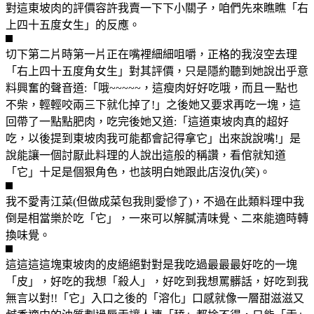
對這東坡肉的評價容許我賣一下下小關子，咱們先來瞧瞧「右
上四十五度女生」的反應。
切下第二片時第一片正在嘴裡細細咀嚼，正格的我沒空去理
「右上四十五度角女生」對其評價，只是隱約聽到她說出乎意
料興奮的聲音道:「哦~~~~~，這瘦肉好好吃哦，而且一點也
不柴，輕輕咬兩三下就化掉了!」之後她又要求再吃一塊，這
回帶了一點點肥肉，吃完後她又道:「這道東坡肉真的超好
吃，以後提到東坡肉我可能都會記得拿它」出來說說嘴!」是
說能讓一個討厭此料理的人說出這般的稱讚，看倌就知道
「它」十足是個狠角色，也該明白她跟此店沒仇(笑)。
我不愛靑江菜(但做成菜包我則愛慘了)，不過在此類料理中我
倒是相當樂於吃「它」，一來可以解膩清味覺、二來能適時轉
換味覺。
這這這這塊東坡肉的皮絕絕對對是我吃過最最最好吃的一塊
「皮」，好吃的我想「殺人」，好吃到我想罵髒話，好吃到我
無言以對!!「它」入口之後的「溶化」口感就像一層甜滋滋又