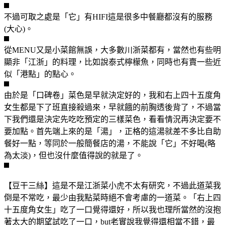
不過可取之處是「它」有HIFI這是很多中餐廳都沒有的服務
(大心)。
從MENU又是小菜館無誤，大多數川浙菜都有，當然也有些明
顯非「江浙」的料理，比如說泰式檸檬魚，同時也有賣一些近
似「港點」的點心。
由於是「口碑卷」菜色是早就決定好的，我和右上四十五度角
女生都是下了班直接殺過來，早就餓的前胸透後背了，不過當
下我們還是決定先吃吃預定的三樣菜色，看看情況再決定要不
要加點。首先端上來的是「湯」，正格的這湯就差不多比自助
餐好一點，等同於一般簡餐店的湯，不能說「它」不好喝(略
為太淡)，但也沒什麼值得說的就是了。
【豆干三絲】這是不是江浙菜小虎不太有研究，不過此道菜我
倒是不常吃，最少由我點菜時絕不會考慮的一道菜。「右上四
十五度角女生」吃了一口覺得還好，所以我也理所當然的沒抱
著太大的期望試吃了一口，but老實說我覺得還相當不錯，最