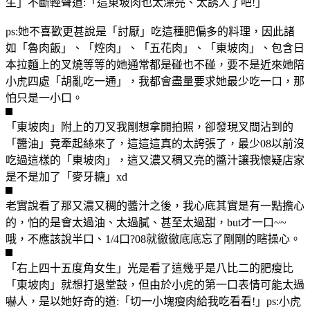
生」不斷輕聲道:「這東坡肉也太漂亮、太誘人了吧!」
ps:她不喜歡更甚說是「討厭」吃這種肥偏多的料理，因此諸
如「魯肉飯」、「焢肉」、「五花肉」、「東坡肉」、包含日
本拉麵上的叉燒等等的她通常都是碰也不碰，要不是近來她陪
小虎四處「胡亂吃一通」，我都會盡量要求她最少吃一口，那
怕只是一小口。
「東坡肉」附上的刀叉我剛想拿開拍照，卻發現叉間沾到的
「醬油」竟牽起絲來了，這這這真的太誇張了，最少08以前沒
吃過這樣的「東坡肉」，這又濃又稠又亮的醬汁讓我懷疑店家
是不是加了「麥牙糖」xd
老實說看了那又濃又稠的醬汁之後，我心底其實是有一點擔心
的，怕的是會太過油、太過膩、甚至太過甜，but才一口~~
哦，不應該說半口、1/4口?08就徹徹底底忘了剛剛的瞎操心。
「右上四十五度角女生」光是看了這幾乎是八比二的肥瘦比
「東坡肉」就想打退堂鼓，但由於小虎的第一口表情可能太過
嚇人，是以她好奇的道:「切一小塊瘦肉給我吃看看!」ps:小虎