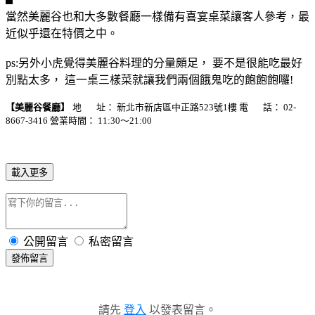
當然美麗谷也和大多數餐廳一樣備有喜宴桌菜讓客人參考，最
近似乎還在特價之中。
ps:另外小虎覺得美麗谷料理的分量頗足， 要不是很能吃最好
別點太多， 這一桌三樣菜就讓我們兩個餓鬼吃的飽飽飽囉!
【美麗谷餐廳】
地 址： 新北市新店區中正路523號1樓 電 話： 02-
8667-3416 營業時間： 11:30～21:00
載入更多
公開留言
私密留言
發佈留言
請先
登入
以發表留言。