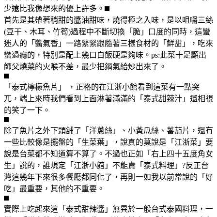
少遠比我像想來的優上許多。
首先是其帶著稍甜的醬油甜味，燒得極之入味，是以咀嚼三絲
(豆干、木耳、竹筍)過程中不斷切換「脆」口度的同時，這蠻
迷人的「醬氣香」一路緊緊跟隨著三樣食材的「鮮甜」，吃來
蠻過癮的，特別是配上幾口白飯硬是夠味。ps:此菜十足顯出
師父燒菜的火喉不差，最少把鍋氣給炒出來了。
「泰式檸檬魚片」 ，正格的在江浙小館看到這菜有一點突
兀，端上來時我們看到上面淋著滿滿的「泰式甜辣汁」還相視
的笑了一下。
除了魚片之外下頭舖了「洋蔥絲」、小黃瓜絲、蕃茄片，還有
一些比較像是擺盤的「生菜葉」，說真的莫說是「江浙菜」要
說是台菜都不知道算不算了。不過也正如「右上四十五度角女
生」說的，誰規定「江浙小館」不能賣「泰式料理」?反正台
灣這幾年下來很多餐廳都同化了，再則一如我以前常說的「好
吃」最重要，其他的不重要。
實際上吃起來這「泰式甜辣醬」無異於一般台式泰國料理，一