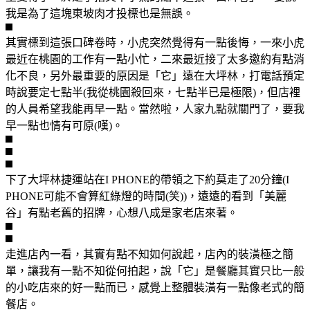
我是為了這塊東坡肉才投標也是無誤。
其實標到這張口碑卷時，小虎突然覺得有一點後悔，一來小虎
最近在桃園的工作有一點小忙，二來最近接了太多邀約有點消
化不良，另外最重要的原因是「它」遠在大坪林，打電話預定
時說要定七點半(我從桃園殺回來，七點半已是極限)，但店裡
的人員希望我能再早一點。當然啦，人家九點就關門了，要我
早一點也情有可原(嘆)。
下了大坪林捷運站在I PHONE的帶領之下約莫走了20分鐘(I
PHONE可能不會算紅綠燈的時間(笑))，遠遠的看到「美麗
谷」有點老舊的招牌，心想八成是家老店來著。
走進店內一看，其實有點不知如何說起，店內的裝潢極之簡
單，讓我有一點不知從何拍起，說「它」是餐廳其實只比一般
的小吃店來的好一點而已，感覺上整體裝潢有一點像老式的簡
餐店。