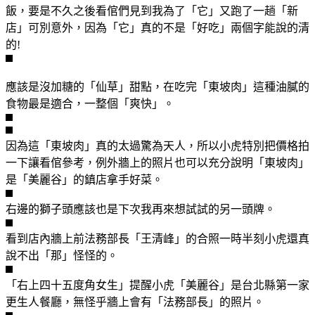
飯，要是不久之後看倌們見到我為了「它」又跑了一趟「新
店」可別意外，因為「它」真的不是「好吃」兩個字能說的清
的!
應該是沒加糖的「仙草」甜點，在吃完「東坡肉」這種油膩的
食物最是適合，一整個「爽快」。
因為這「東坡肉」真的太過驚為天人，所以小虎特別把價格拍
一下讓看倌參考，例外牆上的照片也可以充分說明「東坡肉」
是「美麗谷」的鎮店拿手好菜。
右邊的獅子頭應該也是下次我再來想試試的另一頭牌。
看到店內牆上前法務部長「王清峰」的合照一時半刻小虎還真
說不出「那」怪怪的。
「右上四十五度角女生」提醒小虎「美麗谷」是台北縣第一家
更生人餐廳，無怪乎牆上會有「法務部長」的照片。