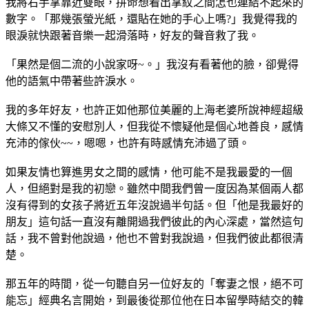
我將右手掌靠近雙眼，拼命想看出掌紋之間怎也連結不起來的
數字。「那幾張螢光紙，還貼在她的手心上嗎
?
」我覺得我的
眼淚就快跟著音樂一起滑落時，好友的聲音救了我。
「果然是個二流的小說家呀
~
。」我沒有看著他的臉，卻覺得
他的語氣中帶著些許淚水。
我的多年好友，也許正如他那位美麗的上海老婆所說神經超級
大條又不懂的安慰別人，但我從不懷疑他是個心地善良，感情
充沛的傢伙
~~
，嗯嗯，也許有時感情充沛過了頭。
如果友情也算進男女之間的感情，他可能不是我最愛的一個
人，但絕對是我的初戀。雖然中間我們曾一度因為某個兩人都
沒有得到的女孩子將近五年沒說過半句話。但「他是我最好的
朋友」這句話一直沒有離開過我們彼此的內心深處，當然這句
話，我不曾對他說過，他也不曾對我說過，但我們彼此都很清
楚。
那五年的時間，從一句聽自另一位好友的「奪妻之恨，絕不可
能忘」經典名言開始
，到最後從那位他在日本留學時結交的韓