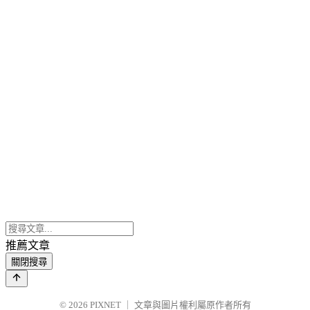
推薦文章
關閉搜尋
© 2026
PIXNET
｜
文章與圖片權利屬原作者所有