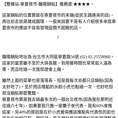
【雙連站-寧夏夜市-馥陽鍋貼】推薦度:★★★★。
這家鍋貼的位置算是在寧夏夜市的末端(從民生路進來的話)，
再往前走就是建成圓環，一般來說要不是有人介紹很多來逛寧
夏夜市的應該不容易發現這間不起眼的店。
//
馥陽鍋貼地址為:台北市大同區寧夏路56號 (02) 02-25558960。
這家的當意雖不至於大排長龍，到用餐時間也常常是人滿為
患，而且吃過一次我保證會上癮。
雖然上面的菜單也是落落長，但是我每次去都只店鍋貼(因為
太好吃了)，至於用店樣餡的水餃小虎也點過一次，也好吃但
就沒鍋貼那麼驚豔。
寧夏夜市算是我去過最多次的一個台北夜市(因為我在那附近
住過六七年)，如果要我只推一家攤子來代表，我有60%會推
這家。另40%的原因是在於小虎覺得應該推點有代表性的如也