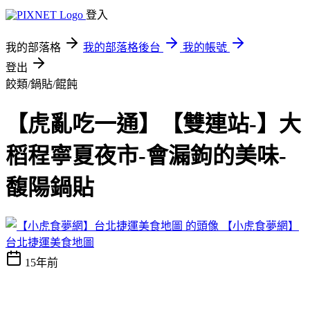
登入
我的部落格
我的部落格後台
我的帳號
登出
餃類/鍋貼/餛飩
【虎亂吃一通】【雙連站-】大
稻程寧夏夜市-會漏鉤的美味-
馥陽鍋貼
【小虎食夢網】
台北捷運美食地圖
15年前