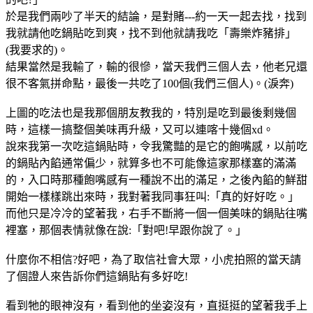
於是我們兩吵了半天的結論，是對賭---約一天一起去找，找到
我就請他吃鍋貼吃到爽，找不到他就請我吃「壽樂炸豬排」
(我要求的)。
結果當然是我輸了，輸的很慘，當天我們三個人去，他老兄還
很不客氣拼命點，最後一共吃了100個(我們三個人)。(淚奔)
上圖的吃法也是我那個朋友教我的，特別是吃到最後剩幾個
時，這樣一搞整個美味再升級，又可以連喀十幾個xd。
說來我第一次吃這鍋貼時，令我驚豔的是它的飽嘴感，以前吃
的鍋貼內餡通常偏少，就算多也不可能像這家那樣塞的滿滿
的，入口時那種飽嘴感有一種說不出的滿足，之後內餡的鮮甜
開始一樣樣跳出來時，我對著我同事狂叫:「真的好好吃。」
而他只是冷冷的望著我，右手不斷將一個一個美味的鍋貼往嘴
裡塞，那個表情就像在說:「對吧!早跟你說了。」
什麼你不相信?好吧，為了取信社會大眾，小虎拍照的當天請
了個證人來告訴你們這鍋貼有多好吃!
看到牠的眼神沒有，看到他的坐姿沒有，直挺挺的望著我手上