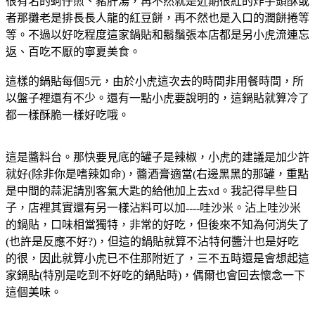
很有名的蚵仔煎、豬肝湯，再不然就是近期很紅的炸芋頭酥或
者那攤老是排長長人龍的紅豆餅，再不然也是入口的潤餅捲等
等。不過以好吃程度這家鍋貼和鬍鬚張本店都是另小虎流連忘
返、百吃不厭的寧夏美食。
這樣的鍋貼每個5元，由於小虎這次去的時間非用餐時間，所
以盤子裡還有不少。還有一點小虎要說明的，這鍋貼就算冷了
都一樣酥脆一樣好吃哦。
這是醬料台。那快要見底的罐子是辣椒，小虎的建議是加少許
就好(除非你是嗜辣如命)，醬酒膏適當(右邊黑黑的那罐，重點
是中間的蒜泥請別客氣大匙的給他加上去xd。我記得早些日
子，店裡其實還有另一樣沾料可以加----哇沙米。沾上哇沙米
的鍋貼，口味相當獨特，非常的好吃，但後來不知為何消失了
(也許是反應不好?)，但這的鍋貼就算不沾特何醬汁也是好吃
的很，因此就算小虎已不住那附近了，三不五時還是會想起這
家鍋貼(特別是吃到不好吃的鍋貼時)，偶爾也會回去懷念一下
這個美味。