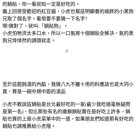
的鍋貼，你一看就知一定是好吃的。
繼上回很受歡迎的紅豆貓，小虎也幫這明顯養的過胖的小黑狗
兄取了個名字。看倌要不要猜一下名字?
嗯!猜對了，就叫:「鍋貼狗」。
小虎怕牠流太多口水，所以一口氣將十個鍋貼全解決，氣的黑
狗兄悻悻然的調頭就走。
//
至於這餛飩湯的內餡，我猜八九不離十用的料應該也是大同小
異，算是一碗中規中距的湯品
小虎不敢說這鍋貼是台北最好吃的一家(最少我吃過毫無疑問
是第一名)，但比那些有名的連鎖鍋貼實在是好吃上許多，鍋
貼也算的上是小虎菜單中的一道，如果朋友們知道那有好吃的
鍋貼也請推薦給小虎哦。