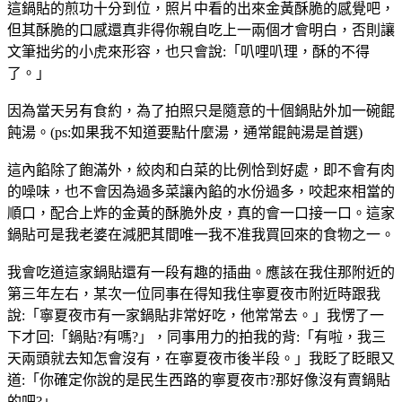
這鍋貼的煎功十分到位，照片中看的出來金黃酥脆的感覺吧，
但其酥脆的口感還真非得你親自吃上一兩個才會明白，否則讓
文筆拙劣的小虎來形容，也只會說:「叭哩叭理，酥的不得
了。」
因為當天另有食約，為了拍照只是隨意的十個鍋貼外加一碗餛
飩湯。(ps:如果我不知道要點什麼湯，通常餛飩湯是首選)
這內餡除了飽滿外，絞肉和白菜的比例恰到好處，即不會有肉
的噪味，也不會因為過多菜讓內餡的水份過多，咬起來相當的
順口，配合上炸的金黃的酥脆外皮，真的會一口接一口。這家
鍋貼可是我老婆在減肥其間唯一我不准我買回來的食物之一。
我會吃道這家鍋貼還有一段有趣的插曲。應該在我住那附近的
第三年左右，某次一位同事在得知我住寧夏夜市附近時跟我
說:「寧夏夜市有一家鍋貼非常好吃，他常常去。」我愣了一
下才回:「鍋貼?有嗎?」，同事用力的拍我的背:「有啦，我三
天兩頭就去知怎會沒有，在寧夏夜市後半段。」我眨了眨眼又
道:「你確定你說的是民生西路的寧夏夜市?那好像沒有賣鍋貼
的吧?」