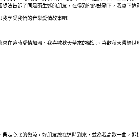
個想法告訴了同是雨生迷的朋友，在得到他的鼓勵下，我寫下這
跟我享受我們的音樂愛情故事吧!
總會在這時愛情加溫、我喜歡秋天帶來的微涼、喜歡秋天帶給世
，帶走心底的微涼，好朋友總在這時到來，並為我高歌一曲，迎