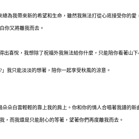
來總為我帶來新的希望和生命，雖然我無法打從心底接受你的愛
明白你又將離我而去。
看得出喜悅，我想除了祝福外我無法給你什麼，只能陪你看著山下
?」我只能淡淡的想著，陪你一起享受秋風的涼意。
過朵朵白雲輕輕的靠上我的肩上。
你和你的情人合唱著我譜的新
著我，而我還是只能耐心的等著，望著你們再度離我而去。