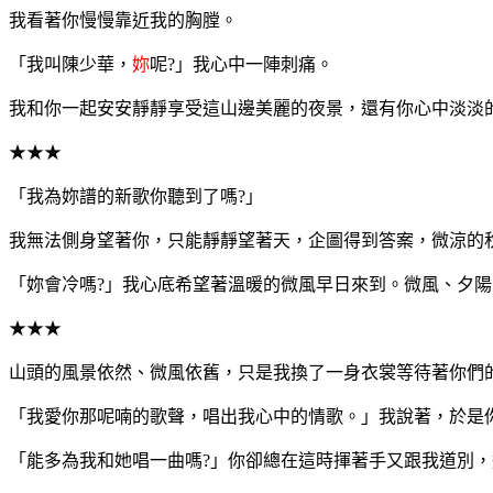
我看著你慢慢靠近我的胸膛。
「我叫陳少華，
妳
呢?」
我心中一陣刺痛。
我和你一起安安靜靜享受這山邊美麗的夜景，還有你心中淡淡
★★★
「我為妳譜的新歌你聽到了嗎?」
我無法側身望著你，只能靜靜望著天，企圖得到答案，微涼的
「妳會冷嗎?」我心底希望著溫暖的微風早日來到。微風、夕陽
★★★
山頭的風景依然、微風依舊，只是我換了一身衣裳等待著你們
「我愛你那呢喃的歌聲，唱出我心中的情歌。」我說著，於是
「能多為我和她唱一曲嗎?」你卻總在這時揮著手又跟我道別