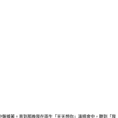
中盤據著。直到那晚我在雨生「天天想你」演唱會中，聽到「我