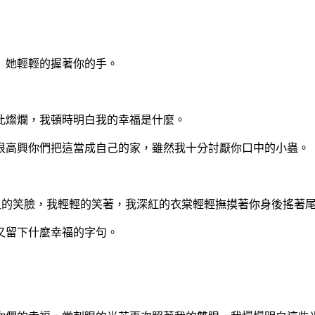
」她輕輕的握著你的手。
此燦爛，我頓時明白我的幸福是什麼。
很高興你們把這當成自己的家，雖然我十分討厭你口中的小蟲。
足的笑臉，我輕輕的笑著，我深紅的衣棠輕輕撫摸著你身後搖著
又留下什麼幸福的字句。