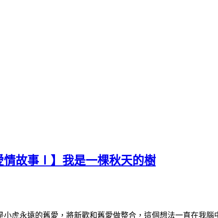
愛情故事Ⅰ】我是一棵秋天的樹
是小虎永遠的舊愛，將新歡和舊愛做整合，這個想法一直在我腦