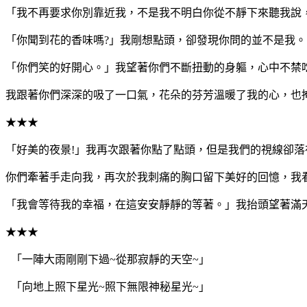
「我不再要求你別靠近我，不是我不明白你從不靜下來聽我說
「你聞到花的香味嗎?」我剛想點頭，卻發現你問的並不是我。
「你們笑的好開心。」我望著你們不斷扭動的身軀，心中不禁
我跟著你們深深的吸了一口氣，花朵的芬芳溫暖了我的心，也
★★★
「好美的夜景!」我再次跟著你點了點頭，但是我們的視線卻
你們牽著手走向我，再次於我刺痛的胸口留下美好的回憶，我
「我會等待我的幸福，在這安安靜靜的等著。」我抬頭望著滿
★★★
「一陣大雨剛剛下過~從那寂靜的天空~」
「向地上照下星光~照下無限神秘星光~」