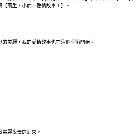
篇【雨生、小虎、愛情故事Ⅰ】。
界的美麗，我的愛情故事也在這個季節開始。
接美麗夜景的到來。