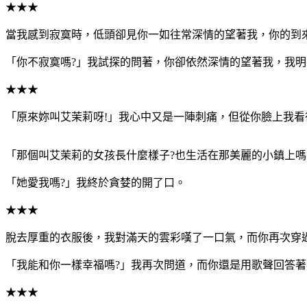
★★★
當我感到寂寞時，低頭卻見你一如往常深情的望著我，你的到
「你不寂寞嗎?」我試探的問著，你卻依然深情的望著我，我
★★★
「原來妳叫艾茉莉呀!」我心中又是一陣刺痛，但從你臉上我
「那個叫艾茉莉的女孩長什麼樣子?也生活在那美麗的小鎮上嗎
「她愛我嗎?」我終於貪婪的開了口。
★★★
脫去厚重的衣服後，我對滿天的雲彩嘆了一口氣，而你再次穿
「我能和你一樣幸福嗎?」我再次問道，而你還是用歌聲回答
★★★