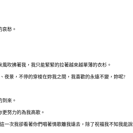
的哀愁。
秋風吹拂著我，我只能緊緊的拉著越來越單薄的衣杉。
、夜景，不停的穿梭在妳我之間，我喜歡的永遠不變，妳呢?
的到來。
你更努力的為我高歌。
，這一次我卻看著你們唱著情歌離我遠去，除了祝福我不知我能