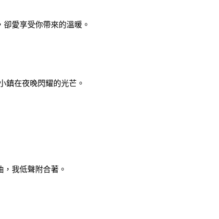
，卻愛享受你帶來的溫暖。
小鎮在夜晚閃耀的光芒。
曲，我低聲附合著。