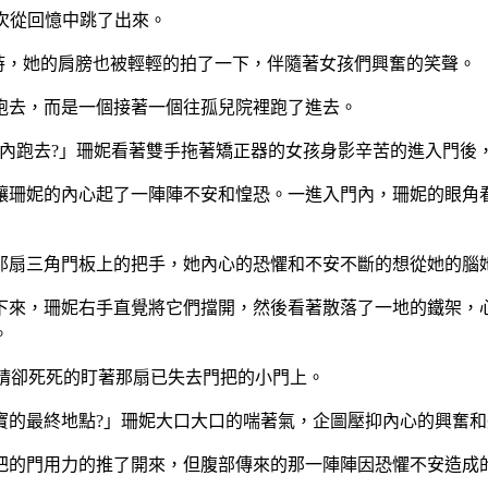
再次從回憶中跳了出來。
影時，她的肩膀也被輕輕的拍了一下，伴隨著女孩們興奮的笑聲。
跑去，而是一個接著一個往孤兒院裡跑了進去。
屋內跑去?」珊妮看著雙手拖著矯正器的女孩身影辛苦的進入門後
讓珊妮的內心起了一陣陣不安和惶恐。一進入門內，珊妮的眼角
那扇三角門板上的把手，她內心的恐懼和不安不斷的想從她的腦
下來，珊妮右手直覺將它們擋開，然後看著散落了一地的鐵架，
。
睛卻死死的盯著那扇已失去門把的小門上。
寶的最終地點?」珊妮大口大口的喘著氣，企圖壓抑內心的興奮和
把的門用力的推了開來，但腹部傳來的那一陣陣因恐懼不安造成