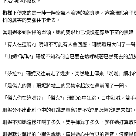
下沿伸的小階梯。
楷梯下傳來的是一陣一陣空氣不流通的腐臭味，這讓珊妮身子
抖的厲害的雙腳往下走去。
當珊妮來到階梯的盡頭，她的雙眼也已慢慢適應地下室的黑暗
「有人在這嗎?」明知不可能有人會回應，珊妮還是大叫了一
「山姆?琪琪?」珊妮不知為何自已要在這呼喊著已然死去的朋
「莎拉??」珊妮又往前走了幾步，突然地上傳來「啪啪」細
「是傑克的藥」珊妮將地上的異物拿起放在鼻前聞了一聞。
「傑克你在這嗎??」「傑克?」珊妮心中狂跳，口中狂喊，雙手
珊妮分不出此刻心中的狂跳是興奮?是不安?是恐懼?還是未知
珊妮不知她這樣狂喊了多久，雙手揮舞了多久，就在她打算放
珊妮就要跳出的心臟告訴她，這是她心中寶貝的聲音，沒錯是