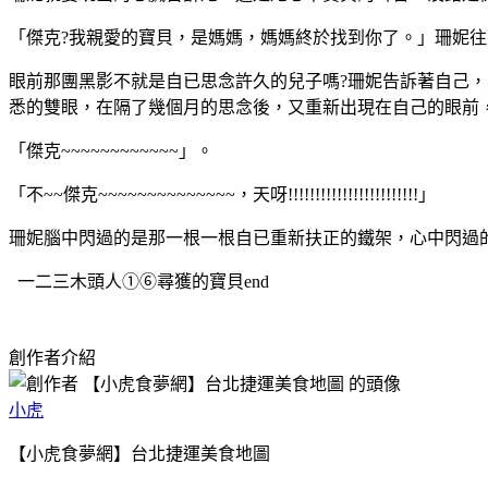
「傑克?我親愛的寶貝，是媽媽，媽媽終於找到你了。」珊妮
眼前那團黑影不就是自已思念許久的兒子嗎?珊妮告訴著自己
悉的雙眼，在隔了幾個月的思念後，又重新出現在自己的眼前
「傑克~~~~~~~~~~~~」。
「不~~傑克~~~~~~~~~~~~~~，天呀!!!!!!!!!!!!!!!!!!!!!!!!」
珊妮腦中閃過的是那一根一根自已重新扶正的鐵架，心中閃過的卻
一二三木頭人①⑥尋獲的寶貝end
創作者介紹
小虎
【小虎食夢網】台北捷運美食地圖