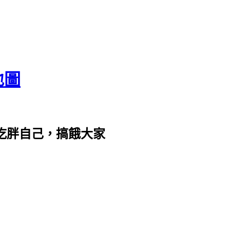
地圖
com。吃胖自己，搞餓大家