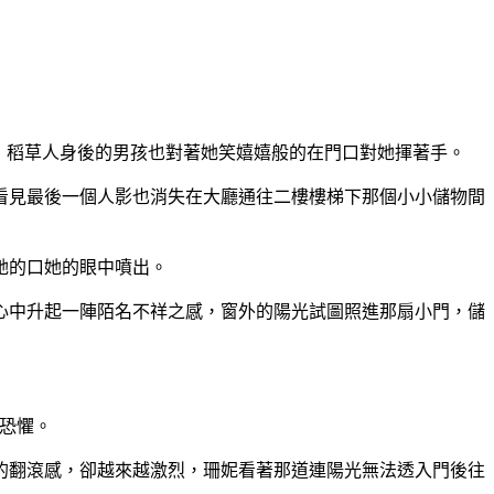
，稻草人身後的男孩也對著她笑嬉嬉般的在門口對她揮著手。
看見最後一個人影也消失在大廳通往二樓樓梯下那個小小儲物間
她的口她的眼中噴出。
心中升起一陣陌名不祥之感，窗外的陽光試圖照進那扇小門，儲
恐懼。
的翻滾感，卻越來越激烈，珊妮看著那道連陽光無法透入門後往