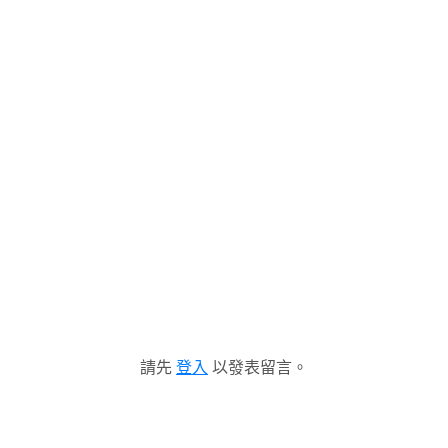
請先
登入
以發表留言。