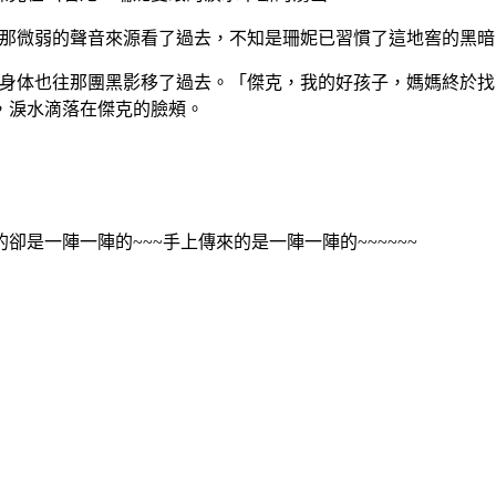
往那微弱的聲音來源看了過去，不知是珊妮已習慣了這地窖的黑
，身体也往那團黑影移了過去。「傑克，我的好孩子，媽媽終於
，
淚水滴落在傑克的臉頰。
是一陣一陣的~~~手上傳來的是一陣一陣的~~~~~~