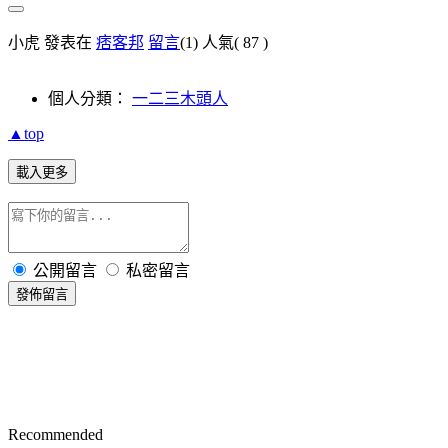
小虎 發表在
痞客邦
留言
(1)
人氣(
87
)
個人分類：
一二三木頭人
▲top
載入更多
公開留言
私密留言
發佈留言
Recommended