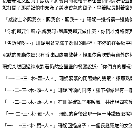
接著珊妮又回到了廚房，將餐桌的花格子布也重新的清洗後並
妮打開了那扇記憶中充滿了美味香氣的窗子，學著院長對著窗
「感謝上帝賜我衣，賜我食，賜我~~~」珊妮一邊祈禱一邊
「你們還要什麼?告訴我呀?到底我還要做什麼，你們才肯將傑
「告訴我呀~~」珊妮用著充滿了怨恨的眼神，不停的在餐廳中
沉默的餐廳依然只有香味四處飄散著，輕風依舊吹動著窗外的鞦韆
珊妮突然回過神來對著仍然空盪盪的餐廳說道:「你們真的要玩
「一~二~三~木~頭~人。」珊妮緊緊的閉著她的雙眼。讓那
「一~二~三~木~頭~人。」珊妮回頭的同時，腳下卻像是有一
「一~二~三~木~頭~人。」在珊妮確認了那暖氣一共出現四次
「一~二~三~木~頭~人。」珊妮的身後出現一陣一陣鐵器磨擦
「一~二~三~木~頭~人。」珊妮回過身子，一個長髮飄逸的