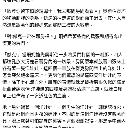
「歐登你留下照顧瑪姆士，我去那間房間看看。」奧斯伯靈巧
的移動肥胖的身軀，快速的往走道的對面衝了過去，其他人自
然還是跟著他的腳步來到那間三樓的大客房。
「對!傑克一定在那房裡。」珊妮帶著些微的驚張和期待奔出
傑克的房門。
「傑克!」當珊妮搶先奧斯伯一步將房門打開的一剎那，四人
都瞳孔放大清楚看著房內的一切景，房間原本就放著四張床上
各有著一隻洋娃娃，這四個一直放在傑克房間架上的洋娃娃，
怎會突然跑來這床上，更讓他們驚恐的是這四隻洋娃娃的表
情，除了七孔流血外，臉部的表情就像是被折磨很久似的滿是
扭曲苦痛表情 洋娃娃的四肢及身體都沾滿了血跡，就連白床
單上也佈滿了一道道紅色的血痕。
地上另外躺著一個洋娃娃，一個男生的洋娃娃，珊妮認得它，
它就是那個面具男孩的娃娃，不同的是這個洋娃娃沒有戴著面
具，臉上露著可怕詭異的笑容。這個臉她記得，那是夢中窗內
探出的那張臉，不同的是一喜一悲。