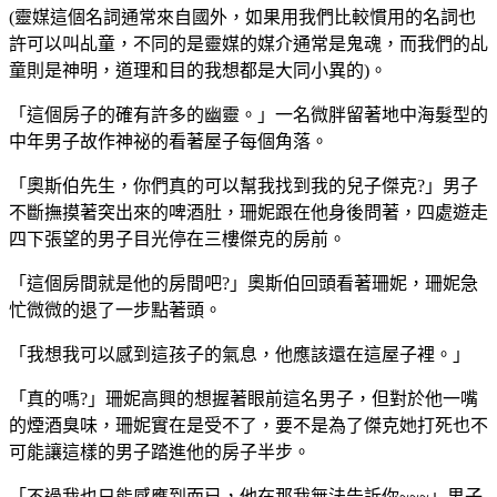
(靈媒這個名詞通常來自國外，如果用我們比較慣用的名詞也
許可以叫乩童，不同的是靈媒的媒介通常是鬼魂，而我們的乩
童則是神明，道理和目的我想都是大同小異的)。
「這個房子的確有許多的幽靈。」一名微胖留著地中海髮型的
中年男子故作神祕的看著屋子每個角落。
「奧斯伯先生，你們真的可以幫我找到我的兒子傑克?」男子
不斷撫摸著突出來的啤酒肚，珊妮跟在他身後問著，四處遊走
四下張望的男子目光停在三樓傑克的房前。
「這個房間就是他的房間吧?」奧斯伯回頭看著珊妮，珊妮急
忙微微的退了一步點著頭。
「我想我可以感到這孩子的氣息，他應該還在這屋子裡。」
「真的嗎?」珊妮高興的想握著眼前這名男子，但對於他一嘴
的煙酒臭味，珊妮實在是受不了，要不是為了傑克她打死也不
可能讓這樣的男子踏進他的房子半步。
「不過我也只能感應到而已，他在那我無法告訴你~~~」男子