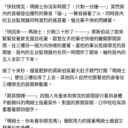
「快找傑克，瑪姆士你沒有時間了，只剩一分鐘~~~」突然房
內的音箱發出爆烈的聲音「碰~」一聲音箱著了火，同時房內
的五台監視器同時激烈的搖晃著，螢光幕不停的閃礫著。
「快回來~~~瑪姆士，只剩三十秒了~~~~~」奧斯伯站了起來
緊緊捉著麥克風狂吼著，歐登左手的筆也快速的離開那間房
間，往三樓另一個方向快速的畫著，當他的筆尖抵達傑克的房
間後，房內的五台監視器也在同一時間炸了開來，嚇的房內的
五人全趴了下來。
過了十來秒，還是肥胖的奧斯伯挺著大肚子將門打開「瑪姆士
~~~」便往三樓狂奔了上去，其他四人自然也跟著他的身後往
三樓傑克的房間移動著。
「那房間裡~~~~」四個人先後來到傑克的房間卻只看到身體
不斷顫抖的瑪姆士指著房外，對面的那間房間，口中唸唸有詞
重覆著那四個字。
「瑪姆士，你有看到傑克嗎?」珊妮用力的搖著瑪姆士瘦弱又
發著抖的身體。