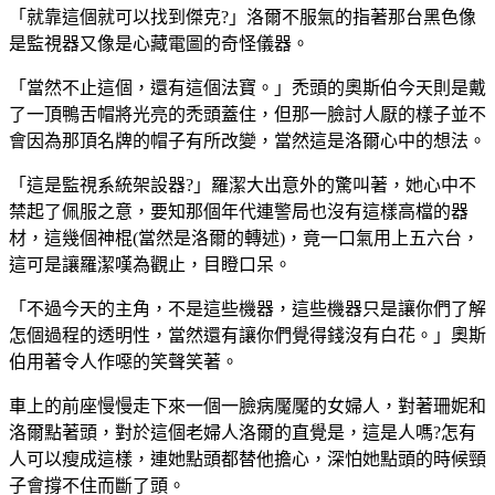
「就靠這個就可以找到傑克?」洛爾不服氣的指著那台黑色像
是監視器又像是心藏電圖的奇怪儀器。
「當然不止這個，還有這個法寶。」禿頭的奧斯伯今天則是戴
了一頂鴨舌帽將光亮的禿頭蓋住，但那一臉討人厭的樣子並不
會因為那頂名牌的帽子有所改變，當然這是洛爾心中的想法。
「這是監視系統架設器?」羅潔大出意外的驚叫著，她心中不
禁起了佩服之意，要知那個年代連警局也沒有這樣高檔的器
材，這幾個神棍(當然是洛爾的轉述)，竟一口氣用上五六台，
這可是讓羅潔嘆為觀止，目瞪口呆。
「不過今天的主角，不是這些機器，這些機器只是讓你們了解
怎個過程的透明性，當然還有讓你們覺得錢沒有白花。」奧斯
伯用著令人作噁的笑聲笑著。
車上的前座慢慢走下來一個一臉病魘魘的女婦人，對著珊妮和
洛爾點著頭，對於這個老婦人洛爾的直覺是，這是人嗎?怎有
人可以瘦成這樣，連她點頭都替他擔心，深怕她點頭的時候頸
子會撐不住而斷了頭。