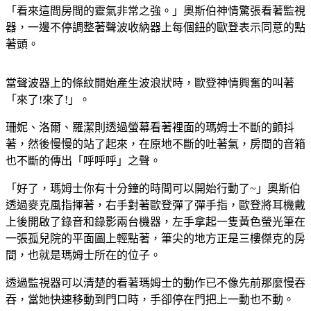
「看來這間房間的靈氣非常之強。」奧斯伯神情驚張看著監視
器，一邊不停調整著聲波收納器上每個鈕的歐登表示同意的點
著頭。
當聲波器上的條紋開始產生波浪狀時，歐登神情興奮的叫著
「來了!來了!」。
珊妮、洛爾、羅潔則透過螢幕看著裡面的瑪姆士不斷的顫抖
著，然後慢慢的站了起來，在原地不斷的吐著氣，房間的音箱
也不斷的傳出「呼呼呼」之聲。
「好了，瑪姆士你有十分鐘的時間可以開始行動了~」奧斯伯
透過麥克風指揮著，右手對著歐登彈了彈手指，歐登將耳機戴
上後開啟了錄音和錄影兩台機器，左手拿起一隻黃色螢光筆在
一張孤兒院的平面圖上輕點著，筆尖的地方正是三樓傑克的房
間，也就是瑪姆士所在的位子。
透過監視器可以清楚的看著瑪姆士的動作已不像先前那麼慢吞
吞，當她快速移動到門口時，手卻停在門把上一動也不動。