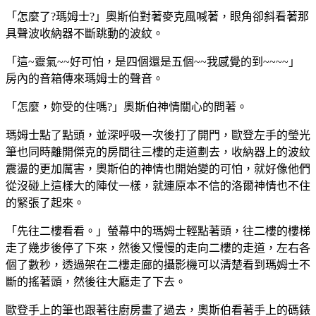
「怎麼了?瑪姆士?」奧斯伯對著麥克風喊著，眼角卻斜看著那
具聲波收納器不斷跳動的波紋。
「這~靈氣~~好可怕，是四個還是五個~~我感覺的到~~~~」
房內的音箱傳來瑪姆士的聲音。
「怎麼，妳受的住嗎?」奧斯伯神情關心的問著。
瑪姆士點了點頭，並深呼吸一次後打了開門，歐登左手的瑩光
筆也同時離開傑克的房間往三樓的走道劃去，收納器上的波紋
震盪的更加厲害，奧斯伯的神情也開始變的可怕，就好像他們
從沒碰上這樣大的陣仗一樣，就連原本不信的洛爾神情也不住
的緊張了起來。
「先往二樓看看。」螢幕中的瑪姆士輕點著頭，往二樓的樓梯
走了幾步後停了下來，然後又慢慢的走向二樓的走道，左右各
個了數秒，透過架在二樓走廊的攝影機可以清楚看到瑪姆士不
斷的搖著頭，然後往大廳走了下去。
歐登手上的筆也跟著往廚房畫了過去，奧斯伯看著手上的碼錶