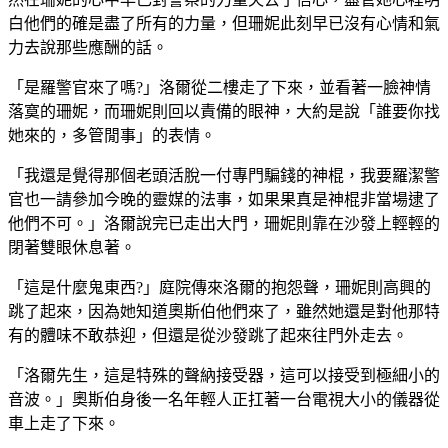
白他們的確是盡了所有的力量，但珊妮此刻早已沒有心情和氣
力去說那些應酬的話。
「是羅警官來了嗎?」洛爾從二樓走了下來，並看著一臉神情
落寞的珊妮，而珊妮則回以責備的眼神，大約是說「誰要你找
她來的，多管閒事」的表情。
「我還是覺得那個老頭活脫一付專門騙錢的神棍，我要羅潔警
官也一請參加今晚的靈媒的法事，如果果真是神棍非當場逮了
他們不可。」洛爾說完已走出大門，
珊妮則靠在沙發上輕輕的
閉著雙眼休息著。
「這是什麼鬼東西?」庭院傳來洛爾的抱怨聲，珊妮則高興的
跳了起來，因為她知道奧斯伯他們來了，雖然她還是對他那特
有的體味不敢恭迎，但還是從沙發跳了起來往門外走去。
「洛爾先生，這是特殊的聲納接受器，這可以接受到極細小的
音波。」奧斯伯身後一名年輕人正扛著一台電視大小的儀器從
車上走了下來。