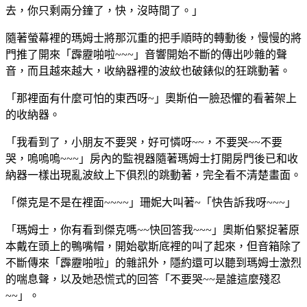
去，你只剩兩分鐘了，快，沒時間了。」
隨著螢幕裡的瑪姆士將那沉重的把手順時的轉動後，慢慢的將
門推了開來「霹靂啪啦~~~」音響開始不斷的傳出吵雜的聲
音，而且越來越大，收納器裡的波紋也破錶似的狂跳動著。
「那裡面有什麼可怕的東西呀~」奧斯伯一臉恐懼的看著架上
的收納器。
「我看到了，小朋友不要哭，好可憐呀~~，不要哭~~不要
哭，嗚嗚嗚~~~」房內的監視器隨著瑪姆士打開房門後已和收
納器一樣出現亂波紋上下俱烈的跳動著，完全看不清楚畫面。
「傑克是不是在裡面~~~~」珊妮大叫著~「快告訴我呀~~~」
「瑪姆士，你有看到傑克嗎~~快回答我~~~」奧斯伯緊捉著原
本戴在頭上的鴨嘴帽，開始歇斯底裡的叫了起來，但音箱除了
不斷傳來「霹靂啪啦」的雜訊外，隱約還可以聽到瑪姆士激烈
的喘息聲，以及她恐慌式的回答「不要哭~~是誰這麼殘忍
~~」。