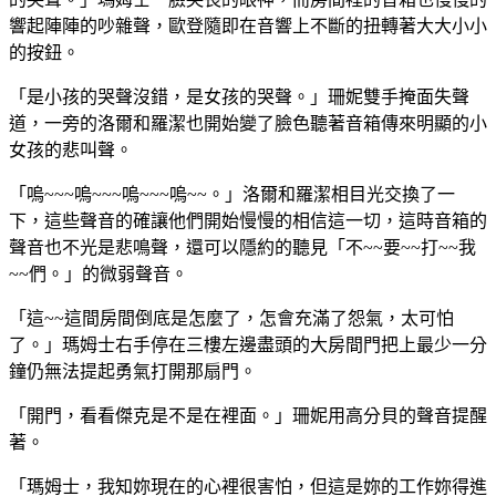
響起陣陣的吵雜聲，歐登隨即在音響上不斷的扭轉著大大小小
的按鈕。
「是小孩的哭聲沒錯，是女孩的哭聲。」珊妮雙手掩面失聲
道，一旁的洛爾和羅潔也開始變了臉色聽著音箱傳來明顯的小
女孩的悲叫聲。
「嗚~~~嗚~~~嗚~~~嗚~~。」洛爾和羅潔相目光交換了一
下，這些聲音的確讓他們開始慢慢的相信這一切，這時音箱的
聲音也不光是悲鳴聲，還可以隱約的聽見「不~~要~~打~~我
~~們。」的微弱聲音。
「這~~這間房間倒底是怎麼了，怎會充滿了怨氣，太可怕
了。」瑪姆士右手停在三樓左邊盡頭的大房間門把上最少一分
鐘仍無法提起勇氣打開那扇門。
「開門，看看傑克是不是在裡面。」珊妮用高分貝的聲音提醒
著。
「瑪姆士，我知妳現在的心裡很害怕，但這是妳的工作妳得進