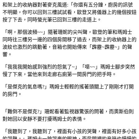
和架上的收納器對著麥克風道:「你還有五分鐘，廚房的訊號
不明顯，你可以回到三樓試試看，
歐登又將儀器上的幾個按鈕
按了下去，同時螢光筆已回到三樓的走道上。
「啊，那個波頻~~」隨著珊妮的尖叫聲，歐登的筆和瑪姆士
同時往三樓另一邊的四個房間移了過去，而架上的收納器上的
波紋也激烈的跳動著，音箱也開始傳來「霹靂~霹靂~」的聲
響。
「我我我開始感到強烈的怨氣了~」「噁~~」瑪姆士腳步突然
慢了下來，當他來到走廊右廁第一間房門的把手時。
「是傑克的氣息嗎?」瑪姆士輕輕的搖著頭關上了剛剛才打開
的房門。
「難倒不是傑克?」珊妮看著監視器驚張的問著，而奧斯伯則
對她回以安靜不要打擾瑪姆士的表情。
「我聽到了，我聽到了，裡面有小孩的哭聲，裡面有好多小孩
的哭聲。」瑪姆士一臉哭喪的眼神，而房間裡的音箱也慢慢的