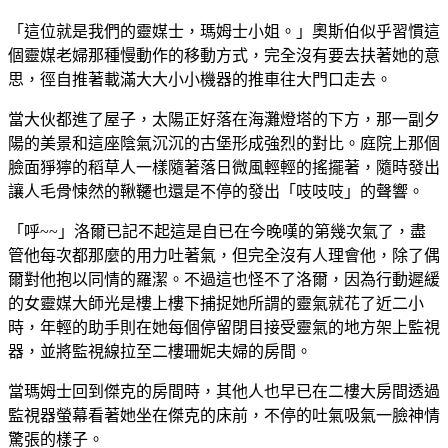
「這位就是我們的靈媒士，瑪姆士小姐。」奧斯伯似乎習慣這
個靈媒老婦那種慢動作的移動方式，完全沒有要去扶著她的意
思，徑自推著載滿大大小小機器的推車往大門口走去。
當大伙都進了屋子，太陽正好落在海灘燈塔的下方，那一副夕
陽的美景和這座陰氣沉沉的古堡形成強烈的對比。庭院上那個
臉面猙獰的稻草人一樣隨著落日微風輕輕的搖擺著，隨時發出
讓人毛骨悚然的鞦韆也還是不停的發出「吱吱吱」的聲響。
「呼~~」洛爾已記不起這是自已在今晚嘆的第幾次氣了，盡
管他每次都那麼的用力吐著氣，但完全沒有人理會他，除了偶
爾對他抱以同情的羅潔。不過這也怪不了洛爾，因為行動遲緩
的女靈媒大師光是樓上樓下捕捉她所謂的靈氣就花了近二小
時，年輕的助手則在她每個停留閉目接受靈氣的地方架上監視
器，並將監視線拉至二樓珊妮夫婦的房間。
當瑪姆士回到傑克的房間時，其他人也早已在二樓大房間透過
監視器螢幕看著她坐在傑克的床前，不停的吐氣吸氣一臉神情
驚張的樣子。