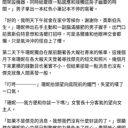
間架設機器，同時給靈媒一點感應和接觸這房子幽靈的時
間。」男子拿出一本紅色小筆記本不停的寫著。
「好的，我明天下午就會在家中等候你，謝謝你，奧斯伯先
生。」珊妮伸出右手主動和一副腦滿腸肥的男子握手，出門口
前奧斯伯特意想和洛爾打招呼，可是洛爾連和他眼神交會都
懶，只是氣沖沖的徑自上了樓。
第二天下午珊妮獨自在屋前翻著各大報社寄來的帳單，這幾個
月下來珊妮在各大報天天登著尋找傑克的短文和照片，幾個月
下來累積的錢數目也著實不小，但結果卻是一點消息也沒有，
傑克就像人間蒸發一般。
「叮咚~~~~~~~~」
珊妮抬頭望向庭院前的鐵門，失望的嘆了
一口氣。
「珊妮~~~我方便和你談一下嗎?」女警長十分客氣的望向女
主人。
「如果不是傑克的消息，我想我們沒有什麼好談的了。」很顯
然在珊妮的心中早已對警察的力量失去了信心，盡管她心裡明