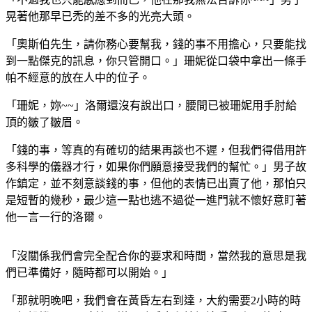
晃著他那早已禿的差不多的光亮大頭。
「奧斯伯先生，請你務心要幫我，錢的事不用擔心，只要能找
到一點傑克的訊息，你只管開口。」珊妮從口袋中拿出一條手
帕不經意的放在人中的位子。
「珊妮，妳~~」洛爾還沒有說出口，腰間已被珊妮用手肘給
頂的皺了皺眉。
「錢的事，等真的有確切的結果再談也不遲，但我們得借用許
多科學的儀器才行，如果你們願意接受我們的幫忙。」男子故
作鎮定，並不刻意談錢的事，但他的表情已出賣了他，那怕只
是短暫的幾秒，最少這一點也逃不過從一進門就不懷好意盯著
他一言一行的洛爾。
「沒關係我們會完全配合你的要求和時間，當然我的意思是我
們已準備好，隨時都可以開始。」
「那就明晚吧，我們會在黃昏左右到達，大約需要2小時的時