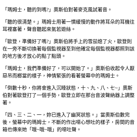
「瑪姆士，聽的到嗎?」奧斯伯對著麥克風試著音。
「聽的很清楚。」瑪姆士用著一慣緩慢的動作將耳朵的耳機往
耳裡塞著，聲音聽起來氣若遊絲。
「歐登，準備好了嗎?」奧斯伯將手上的雪茄熄了火，歐登則
在一旁不斷切換著每個監視器至到他確定每個監視器都照到該
的地方後才放心的點了點頭。
「瑪姆士，我們準備好了，可以開始了。」奧斯伯收起令人厭
惡吊而榔當的樣子，神情緊張的看著螢幕中的瑪姆士。
「倒數十秒，你將會進入沉睡狀態，十、九、八、七~」奧斯
伯對著歐登打了一個手勢，歐登立即在那台音波聲納器上調整
著。
「四、三、二、一，妳已進入了幽冥狀態。」當奧斯伯數完
後，螢幕中的瑪姆士，不斷的作出噁心想吐的樣子，房間的音
箱也傳來她「哦~哦~哦」的噁吐聲。