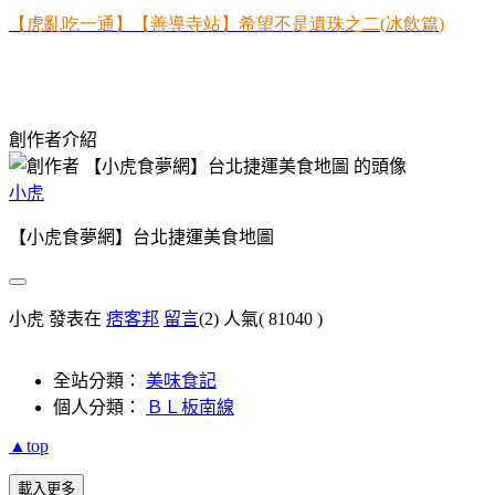
【虎亂吃一通】【善導寺站】希望不是遺珠之二
(
冰飲篇
)
創作者介紹
小虎
【小虎食夢網】台北捷運美食地圖
小虎 發表在
痞客邦
留言
(2)
人氣(
81040
)
全站分類：
美味食記
個人分類：
ＢＬ板南線
▲top
載入更多