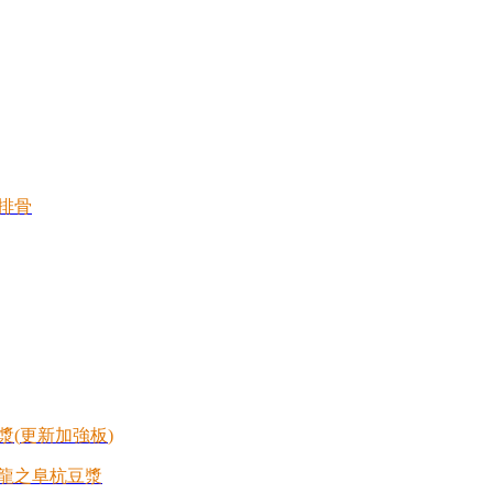
排骨
漿
(
更新加強板
)
龍之阜杭豆漿