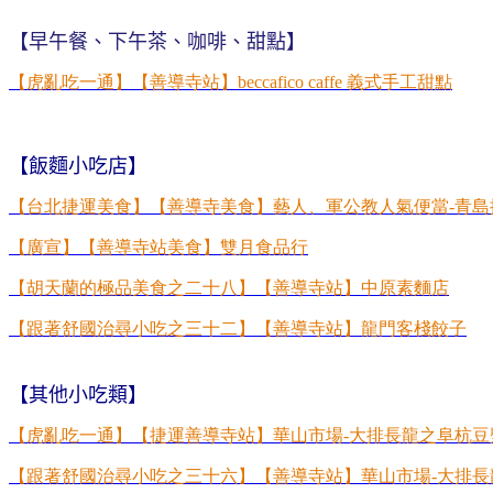
【早午餐、下午茶、咖啡、甜點】
【虎亂吃一通】【善導寺站】
beccafico caffe
義式手工甜點
【飯麵小吃店】
【台北捷運美食】【善導寺美食】藝人、軍公教人氣便當-
青島
【廣宣】【善導寺站美食】雙月食品行
【胡天蘭的極品美食之二十八】【善導寺站】中原素麵店
【跟著舒國治尋小吃之三十二】【善導寺站】龍門客棧餃子
【其他小吃類】
【虎亂吃一通】【捷運善導寺站】華山市場
-
大排長龍之阜杭豆
【跟著舒國治尋小吃之三十六】【善導寺站】華山市場-
大排長