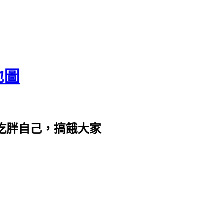
地圖
com。吃胖自己，搞餓大家