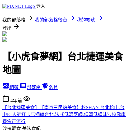
登入
我的部落格
我的部落格後台
我的帳號
登出
【小虎食夢網】台北捷運美食
地圖
相簿
部落格
名片
4年前
【台北捷運美食】【南京三民站美食】杉SHAN 台北松山.台
中IG人氣打卡店插旗台北.法式低溫烹調.低鹽低調味沙拉健康
餐盒正流行
沙拉輕食
美味食記