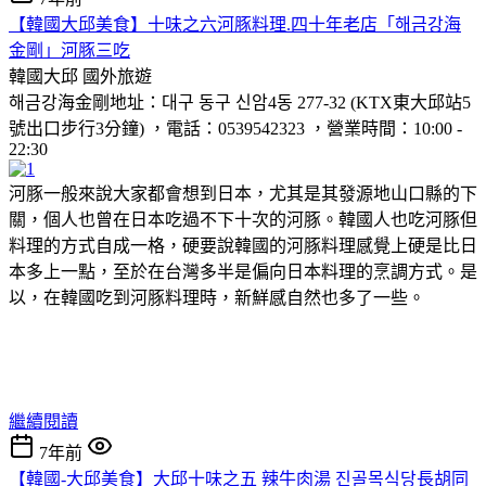
【韓國大邱美食】十味之六河豚料理.四十年老店「해금강海
金剛」河豚三吃
韓國大邱
國外旅遊
해금강海金剛地址：대구 동구 신암4동 277-32 (KTX東大邱站5
號出口步行3分鐘) ，電話：0539542323 ，營業時間：10:00 -
22:30
河豚一般來說大家都會想到日本，尤其是其發源地山口縣的下
關，個人也曾在日本吃過不下十次的河豚。韓國人也吃河豚但
料理的方式自成一格，硬要說韓國的河豚料理感覺上硬是比日
本多上一點，至於在台灣多半是偏向日本料理的烹調方式。是
以，在韓國吃到河豚料理時，新鮮感自然也多了一些。
繼續閱讀
7年前
【韓國-大邱美食】大邱十味之五 辣牛肉湯 진골목식당長胡同