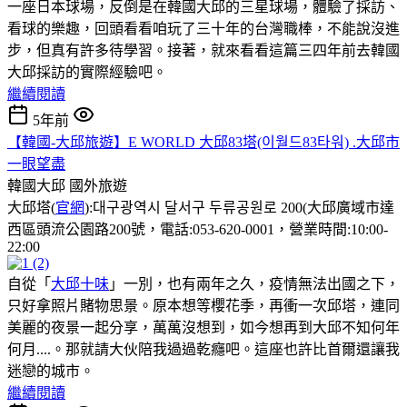
一座日本球場，反倒是在韓國大邱的三星球場，體驗了採訪、
看球的樂趣，回頭看看咱玩了三十年的台灣職棒，不能說沒進
步，但真有許多待學習。接著，就來看看這篇三四年前去韓國
大邱採訪的實際經驗吧。
繼續閱讀
5年前
【韓國-大邱旅遊】E WORLD 大邱83塔(이월드83타워) .大邱市
一眼望盡
韓國大邱
國外旅遊
大邱塔(
官網
):대구광역시 달서구 두류공원로 200(大邱廣域市達
西區頭流公園路200號，電話:053-620-0001，營業時間:10:00-
22:00
自從「
大邱十味
」一別，也有兩年之久，疫情無法出國之下，
只好拿照片賭物思景。原本想等櫻花季，再衝一次邱塔，連同
美麗的夜景一起分享，萬萬沒想到，如今想再到大邱不知何年
何月....。那就請大伙陪我過過乾癮吧。這座也許比首爾還讓我
迷戀的城市。
繼續閱讀