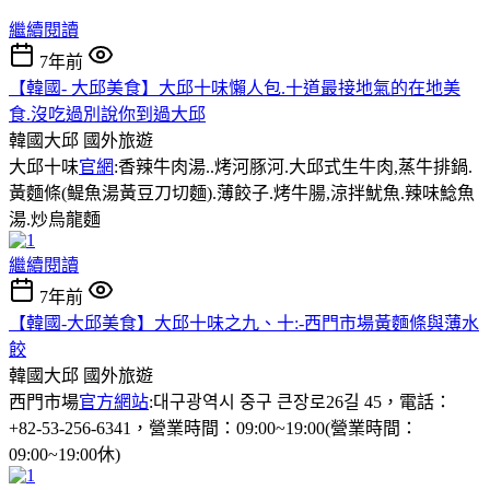
繼續閱讀
7年前
【韓國- 大邱美食】大邱十味懶人包.十道最接地氣的在地美
食.沒吃過別說你到過大邱
韓國大邱
國外旅遊
大邱十味
官網
:香辣牛肉湯..烤河豚河.大邱式生牛肉,蒸牛排鍋.
黃麵條(鳀魚湯黃豆刀切麵).薄餃子.烤牛腸,涼拌魷魚.辣味鯰魚
湯.炒烏龍麵
繼續閱讀
7年前
【韓國-大邱美食】大邱十味之九、十:-西門市場黃麵條與薄水
餃
韓國大邱
國外旅遊
西門市場
官方網站
:대구광역시 중구 큰장로26길 45，電話：
+82-53-256-6341，營業時間：09:00~19:00(營業時間：
09:00~19:00休)