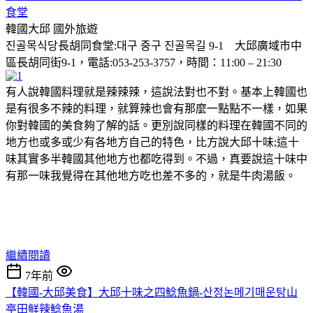
食堂
韓國大邱
國外旅遊
진골목식당長胡同食堂:대구 중구 진골목길 9-1 大邱廣域市中
區長胡同街9-1，電話:053-253-3757，時間：11:00 – 21:30
有人說韓國料理就是辣辣辣，這說法對也不對。基本上韓國也
是有很多不辣的料理，就算辣也會有那麼一點點不一樣，如果
你對韓國的美食夠了解的話。更別說同樣的料理在韓國不同的
地方也或多或少有各地方自己的特色，比方說大邱十味;這十
味其實多半韓國其他地方也都吃得到。不過，真要說這十味中
有那一味我覺得在其他地方吃也差不多的，就是牛肉湯飯。
繼續閱讀
7年前
【韓國-大邱美食】大邱十味之四鯰魚鍋-산정논메기매운탕山
亭田鲜辣鯰魚湯