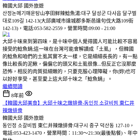
韓國大邱
國外旅遊
산정논메기매운탕山亭田鲜辣鯰魚湯:대구 달성군 다사읍 달구벌
대로109길 142-13(大邱廣域市達城郡多斯邑達句伐大路109街
142-13)，電話:053-582-2559，營業時間:09:00 - 21:00
大邱十味來到第四味，是十味中個人覺得國人可能比較不容易
接受的鯰魚鍋;這一味在台灣可能會解讀成「土虱」，但韓國
的鯰魚和咱們的土虱其實不太一樣，它是細細長長的，有一點
像比較長的泥鰍，偏偏它的頭又和土虱很像...但反正它沒那麼
恐怖，相反的肉質挺細嫩的，只要克服心理障礙，你(妳)也可
以好好享受，甚至愛上這大邱十味之「鯰魚鍋」。
繼續閱讀
8年前
【韓國大邱美食】大邱十味之燉排骨-동인정 소갈비찜 東仁井
辣燉排骨
韓國大邱
國外旅遊
동인정 소갈비찜 東仁井辣燉排骨:대구시 중구 덕산동 127-10，
電話:053-423-1470，營業時間：11:30～21:30(最後點餐)、年中