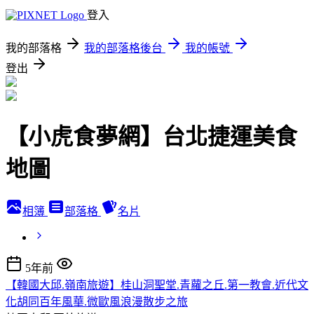
登入
我的部落格
我的部落格後台
我的帳號
登出
【小虎食夢網】台北捷運美食
地圖
相簿
部落格
名片
5年前
【韓國大邱.嶺南旅遊】桂山洞聖堂.青蘿之丘.第一教會.近代文
化胡同百年風華.微歐風浪漫散步之旅