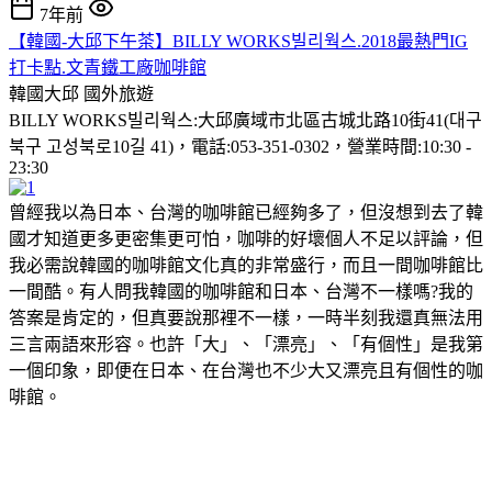
7年前
【韓國-大邱下午茶】BILLY WORKS빌리웍스.2018最熱門IG
打卡點.文青鐵工廠咖啡館
韓國大邱
國外旅遊
BILLY WORKS빌리웍스:大邱廣域市北區古城北路10街41(대구
북구 고성북로10길 41)，電話:053-351-0302，營業時間:10:30 -
23:30
曾經我以為日本、台灣的咖啡館已經夠多了，但沒想到去了韓
國才知道更多更密集更可怕，咖啡的好壞個人不足以評論，但
我必需說韓國的咖啡館文化真的非常盛行，而且一間咖啡館比
一間酷。有人問我韓國的咖啡館和日本、台灣不一樣嗎?我的
答案是肯定的，但真要說那裡不一樣，一時半刻我還真無法用
三言兩語來形容。也許「大」、「漂亮」、「有個性」是我第
一個印象，即便在日本、在台灣也不少大又漂亮且有個性的咖
啡館。