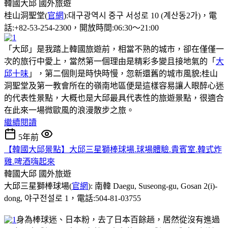
韓國大邱
國外旅遊
桂山洞聖堂(
官網
):대구광역시 중구 서성로 10 (계산동2가)，電
話:+82-53-254-2300，開放時間:06:30～21:00
「大邱」是我踏上韓國旅遊前，相當不熟的城市，卻在僅僅一
次的旅行中愛上，當然第一個理由是精彩多變且接地氣的「
大
邱十味
」，第二個則是時快時慢，忽新還舊的城市風貌;桂山
洞聖堂及第一教會所在的嶺南地區便是這樣容易讓人眼醉心迷
的代表性景點，大概也是大邱最具代表性的旅遊景點，很適合
在此來一場微歐風的浪漫散步之旅。
繼續閱讀
5年前
【韓國大邱景點】大邱三星獅棒球場.球場體驗.貴賓室.韓式炸
雞.啤酒嗨起來
韓國大邱
國外旅遊
大邱三星獅棒球場(
官網
): 南韓 Daegu, Suseong-gu, Gosan 2(i)-
dong, 야구전설로 1，電話:504-81-03755
身為棒球迷、日本粉，去了日本百餘趟，居然從沒有進過