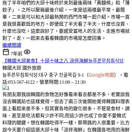
拖了半年咱們的大邱十味終於來到最後兩味「黃麵條」和「薄
餃子」，之所以壓箱最後介紹，一來是這兩樣最平常，最簡
單，二來是可以和大邱最熱鬧的西門市場一起介紹。市場一直
是我很喜歡逛的地方，即便逛了半天看了半天，什麼也沒買、
什麼也沒吃。這麼說好了，要感受當地人的生活，走進市場就
對了。走，一起來去看看韓國的市場是怎麼回事。
繼續閱讀
7年前
【韓國大邱美食】十邱十味之八 涼伴海鮮늘푸른무침회식당
韓國大邱
國外旅遊
Google地圖
늘푸른무침회식당:대구 중구 진골목길 9-1（
），電
話:053-567-4122，營業時間:11:00 – 21:30
有朋友跟我說韓國的食物怎好像看來看去都差不多，老實說我
沒去韓國前也這樣覺得，但去了兩三次後開始覺得韓國料理表
面上看起來差不多，但其實各地的變化很多，不管是食材、調
味、甚至是吃法都有少許不同;而這少許也成了你愛不愛韓式
料理的關鍵。想在韓國吃得不一樣，那帶路的人很重要，比方
說今天要介紹這道大邱十味「涼拌海鮮」在韓國各地用的海鮮