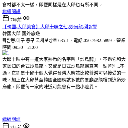
食材都不太一樣，即便同樣是在大邱也有所不同。
繼續閱讀
7年前
【韓國-大邱美食】大邱十味之七-炒烏龍-락짬뽕
韓國大邱
國外旅遊
락짬뽕:대구 중구 국채보상로 635-1，電話:050-7982-5899，營業
時間:09:30 – 21:00
大邱十味中有一道大家熟悉的名字叫「炒烏龍」，不過它和大
家認知的台式炒烏龍、又或是日式炒烏龍還真有一點差別...不
過，它卻是十邱十個人覺得台灣人應該比較普遍可以接受的一
味，加上在大邱甚至韓國全國應該多數的餐廳都能嚐到這道炒
烏龍，即便每一家的味道可能會有一點小差異。
繼續閱讀
7年前