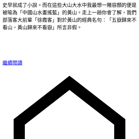
史早就成了小說。而在這些大山大水中我最想一賭容顏的便是
被喻為「中國山水畫搖藍」的黃山。走上一趟你會了解，我們
部落客大前輩「徐霞客」對於黃山的經典名句：「五嶽歸來不
看山，黃山歸來不看嶽」所言非假。
繼續閱讀