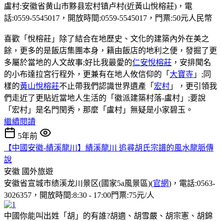
盧村:安徽省黄山市黟县宏村镇卢村(近黃山悅榕莊)，電
話:0559-5545017，開放時間:0559-5545017，門票:50元人民幣
喜歡「悅榕莊」除了結合在地歷史、文化的建築內外在美之
餘，更多的是飯店集團本身，籍由飯店的地利之便，發掘了更
多屬於當地的人文故事;好比我最愛的
仁安悅榕莊
，安排聞名
的小布達拉宮行程外，更兼有在地人攸信仰的「
大寶寺
」;同
樣的
黃山悅榕莊
不止帶我們認識世界遺產「
宏村
」，更引領我
們走近了更貼近當地人生活的「徽派建築村落-盧村」;要說
「宏村」是名門閏秀，那麼「盧村」無疑是小家碧玉。
繼續閱讀
5年前
【中國安徽-績溪龍川】績溪龍川 追尋胡氏宗譜的風水龍脈傳
說
安徽
國外旅遊
安徽省宣城市绩溪龙川景区(國家5a風景區)(
官網
)，電話:0563-
3026357，開放時間:8:30 - 17:00門票:75元/人
中國你能叫出姓「胡」的有誰?胡適、胡雪嚴、胡宗憲、胡錦