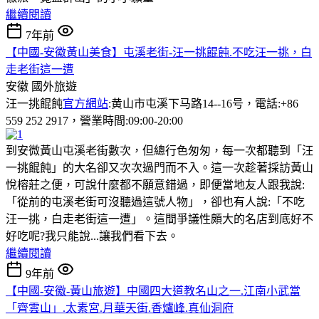
繼續閱讀
7年前
【中國-安徽黃山美食】屯溪老街-汪一挑餛飩.不吃汪一挑，白
走老街這一遭
安徽
國外旅遊
汪一挑餛飩
官方網站
:黄山市屯溪下马路14--16号，電話:+86
559 252 2917，營業時間:09:00-20:00
到安微黃山屯溪老街數次，但總行色匆匆，每一次都聽到「汪
一挑餛飩」的大名卻又次次過門而不入。這一次趁著採訪黃山
悅榕莊之便，可說什麼都不願意錯過，即便當地友人跟我說:
「從前的屯溪老街可沒聽過這號人物」，卻也有人說:「不吃
汪一挑，白走老街這一遭」。這間爭議性頗大的名店到底好不
好吃呢?我只能說...讓我們看下去。
繼續閱讀
9年前
【中國-安徽-黃山旅遊】中國四大道教名山之一.江南小武當
「齊雲山」.太素宮.月華天街.香爐峰.真仙洞府