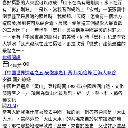
喜好攝影的人來說可以改成:「山不在高有霧則美，水不在深
有「影」則狂」。是以，當我看到網路上「宏村」一張張霧中
倒景甚至是晨曦的照片時，我就想:「天呀，怎會有一個地方
這麼美;美到有可以結合霧、晨曦、倒景這三個攝影人最喜歡
的三大因子」，無怪乎「宏村」會被稱為中國最美的村莊之
一，更有「中國畫裏的鄉村」的美譽。同時「宏村」也是李安
大導演「臥虎藏龍在此拍攝地，更是欣賞「徽式」建築最佳的
景點之一。
繼續閱讀
9年前
【中國世界遺產之五-安徽旅遊】黃山-始信峰.西海大峽谷
安徽
國外旅遊
中國世界遺產「黃山」登錄時間:1990年(中國四個自然、文化
雙遺產之一)，項目為黃山地質及哲、經、史、醫、科、藝各
種文化
常有人問我為什麼喜歡去中國，我的第一個答案通常是「大山
大水」，當然這些「大山大水」的共鳴來自於以前讀過的地
理；那怕那些地理早就成了歷史、來自於歷史：又也許那些歷