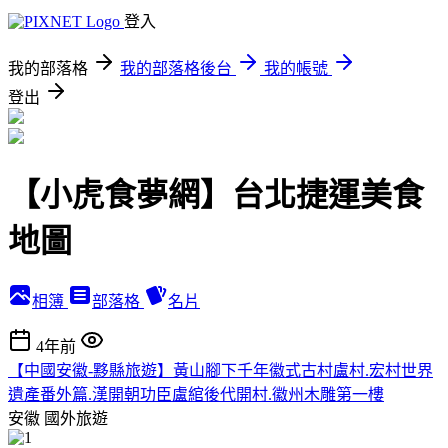
登入
我的部落格
我的部落格後台
我的帳號
登出
【小虎食夢網】台北捷運美食
地圖
相簿
部落格
名片
4年前
【中國安徽-黟縣旅遊】黃山腳下千年徽式古村盧村.宏村世界
遺產番外篇.漢開朝功臣盧綰後代開村.徽州木雕第一樓
安徽
國外旅遊