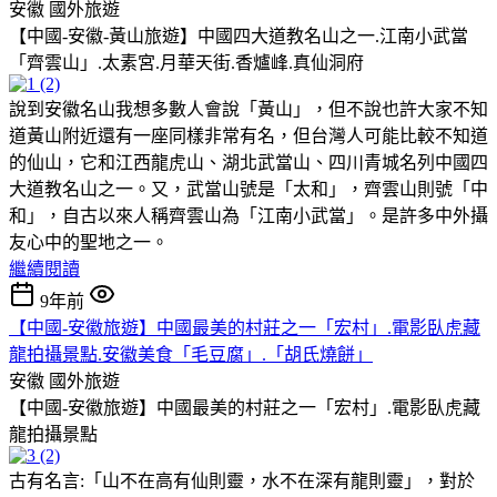
安徽
國外旅遊
【中國-安徽-黃山旅遊】中國四大道教名山之一.江南小武當
「齊雲山」.太素宮.月華天街.香爐峰.真仙洞府
說到安徽名山我想多數人會說「黃山」，但不說也許大家不知
道黃山附近還有一座同樣非常有名，但台灣人可能比較不知道
的仙山，它和江西龍虎山、湖北武當山、四川青城名列中國四
大道教名山之一。又，武當山號是「太和」，齊雲山則號「中
和」，自古以來人稱齊雲山為「江南小武當」。是許多中外攝
友心中的聖地之一。
繼續閱讀
9年前
【中國-安徽旅遊】中國最美的村莊之一「宏村」.電影臥虎藏
龍拍攝景點.安徽美食「毛豆腐」.「胡氏燒餅」
安徽
國外旅遊
【中國-安徽旅遊】中國最美的村莊之一「宏村」.電影臥虎藏
龍拍攝景點
古有名言:「山不在高有仙則靈，水不在深有龍則靈」，對於