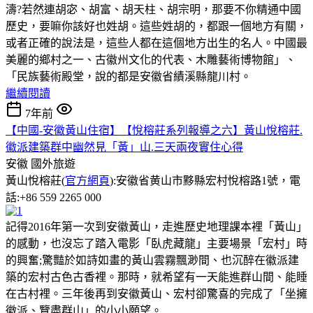
濤?若然連胡宓、胡富、胡天柱、胡宗明，那要不你精通中國
歷史，要嘛你該好也姓胡。這些姓胡的，都跟一個地方有關，
或者正確的說法是，這些人都在這個地方出生的名人。中國最
美麗的鄉村之一、古徽州文化的代表、木雕藝術博物館」、
「民族藝術殿堂，說的都是安徽省績溪縣龍川村。
繼續閱讀
7年前
【中國-安徽黃山住宿】【悅榕莊系列報導之六】黃山悅榕莊.
徽派建築群中幽然見「黃」山.三天兩夜實住心得
安徽
國外旅遊
黃山悅榕莊(
官方網頁
):安徽省黄山市黟縣宏村悅榕路1號，電
話:+86 559 2265 000
記得2016年第一次到安徽黃山，走進歷史地理課本裡「黃山」
的感動，也沒忘了踏入電影「臥虎藏龍」主要場景「宏村」時
的興奮;驚豔於如詩如畫的黃山雲霧飄渺間、也沉醉在徽派建
築的宏村古色古香裡。那時，就希望有一天能進群山間、能睡
在古村裡。三年後再到安徽黃山、宏村卻驚喜的完成了「坐擁
徽派、覽盡群山」的小小願望。