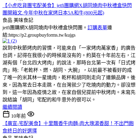
【小虎吃貨團宅配美食】jetfi團購網X胡同燒肉中秋禮盒快閃
團開箱文.今年中秋在家烤日本5A和牛(800元起)
食品
美味食記
jetfi團購網X胡同燒肉中秋禮盒快閃團。
訂購表單
連
結:https://p2.groupbuyforms.tw/kujgs
說到中秋節烤肉的習慣，可能來自「一家烤肉萬家香」的廣告
台詞，記得在我很小的時候是沒有的。約莫在十年前左右，江
湖有個「台北四大烤肉」的說法，那時台北第一次有「日式烤
肉」時;「老乾杯、燃、胡同、大腕」，以前最不被看好的成
了唯一的米其林一星燒肉，乾杯和胡同則走向了連鎖品牌。後
來，因為常去日本走跳，在台灣就少了吃燒肉的動力。卻沒想
到，這一年因為疫情之故，在家自個兒提前中秋烤肉。未寫先
說結論「胡同」宅配的和牛意外的很可以。
繼續閱讀
10年前
【廣宣-宅配美食】十里飄香牛肉麵-肉大塊湯香甜！不出門飽
食終日的好選擇