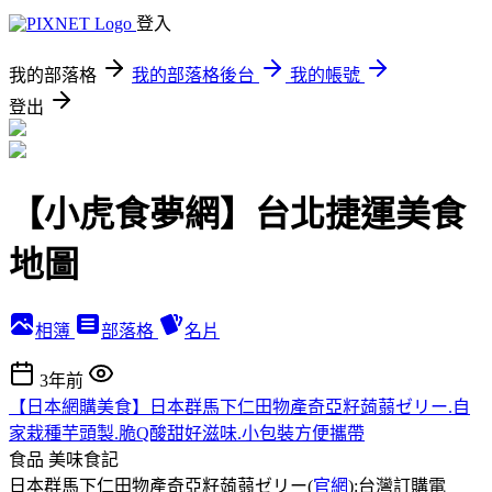
登入
我的部落格
我的部落格後台
我的帳號
登出
【小虎食夢網】台北捷運美食
地圖
相簿
部落格
名片
3年前
【日本網購美食】日本群馬下仁田物產奇亞籽蒟蒻ゼリー.自
家栽種芋頭製.脆Q酸甜好滋味.小包裝方便攜帶
食品
美味食記
日本群馬下仁田物產奇亞籽蒟蒻ゼリー(
官網
):台灣訂購電