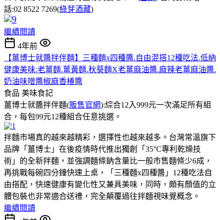
話:02 8522 7269(
綠芽酒藏
)
繼續閱讀
4年前
【薑博士就醬拌伴麵】三種麵x四種醬.自由混搭12種吃法.低納
健康美味:老薑麵.薑黃麵.秋葵麵X老薑麻油醬.麻辣老薑麻油醬.
奶油味噌醬椒麻香椿醬
食品
美味食記
薑博士就醬拌伴麵(
販售
官網
):綜合12入999元一次滿足所有組
合，每包99元12種組合任意挑選。
拌麵市場真的越來越精彩，選擇性也越來越多。台灣常溫旗下
品牌「薑博士」在後疫情時代推出獨創「35°C專利乾燥技
術」的全新拌麵，並強調麵條鈉含量比一般市售麵條少6成，
再挑戰每碗四分鐘快速上桌，「三種麵x四種醬」12種吃法自
由搭配，快速健康有變化性又兼具美味，同時，頗有顏值的立
體包裝也非常適合送禮，完全顛覆過往拌麵視味覺概念。
繼續閱讀