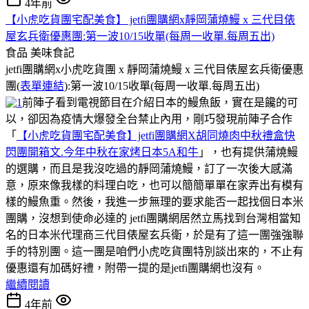
4年前
【小虎吃貨團宅配美食】 jetfi團購網x靜岡蒲燒鰻 x 三代目俵
屋玄兵衛優惠團:第一波10/15收單(每周一收單.每周五出)
食品
美味食記
jetfi團購網x小虎吃貨團 x 靜岡蒲燒鰻 x 三代目俵屋玄兵衛優惠
團(
表單連結
):第一波10/15收單(每周一收單.每周五出)
前陣子看到電視節目在介紹日本的鰻魚飯，實在是饞的可
以，卻因為疫情大爆發全台禁止內用，剛巧發現前陣子合作
「
【小虎吃貨團宅配美食】jetfi團購網X胡同燒肉中秋禮盒快
閃團開箱文.今年中秋在家烤日本5A和牛
」，也有提供蒲燒鰻
的選購，而且是我沒吃過的靜岡蒲燒鰻，訂了一次後大感滿
意，原來像我樣的料理白吃，也可以簡簡單單在家弄出有模有
樣的鰻魚重。然後，我進一步無理的要求能否一起找個日本米
團購，沒想到使命必達的 jetfi團購網居然立馬找到台灣相當知
名的日本米代理商三代目俵屋玄兵衛，於是有了這一團強強聯
手的特別團。這一團是咱們小虎吃貨團特別談出來的，不止有
優惠還有加碼好禮，附帶一提的是jetfi團購網也沒有。
繼續閱讀
4年前