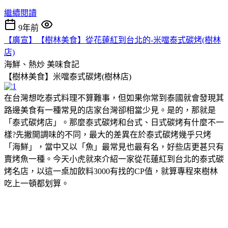
繼續閱讀
9年前
【廣宣】【樹林美食】從花蓮紅到台北的-米噹泰式碳烤(樹林
店)
海鮮、熱炒
美味食記
【樹林美食】米噹泰式碳烤(樹林店)
在台灣想吃泰式料理不算難事，但如果你常到泰國就會發現其
路邊美食有一種常見的店家台灣卻相當少見。是的，那就是
「泰式碳烤店」。那麼泰式碳烤和台式、日式碳烤有什麼不一
樣?先撇開調味的不同，最大的差異在於泰式碳烤幾乎只烤
「海鮮」，當中又以「魚」最常見也最有名，好些店更甚只有
賣烤魚一種。今天小虎就來介紹一家從花蓮紅到台北的泰式碳
烤名店，以這一桌加飲料3000有找的CP值，就算專程來樹林
吃上一頓都划算。