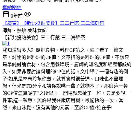
讓我第一次想在熱炒店開咱們的小虎吃貨團....。
繼續閱讀
9年前
【廣宣】【新北投站美食】三二行館-三二海鮮祭
海鮮、熱炒
美味食記
【新北投站美食】三二行館-三二海鮮祭
我知道很多人討厭把食物、料理CP論之。陣子看了一篇文
章，討論的是料理的CP值。文章指的是料理的CP值，不該只
是單純討論食材，包含用餐環境、廚師的知名度和經歷都該納
入，如果非要討論料理的CP值的話。文中舉了一個有趣的例
子;如果是林志玲幫你煮，就算食材很普通、口味也不盡理
想，但光是FB分享和讓你說嘴一輩子就夠本了。那麼這一餐
的CP值怎算呢了?之所以，一開場就鬼扯了一堆，只是要說一
件事;這一頓飯，興許是我在飯店用餐，最愉快的一次，當
然，來自味覺，沒有其他的元素，至於CP值?誰在乎!