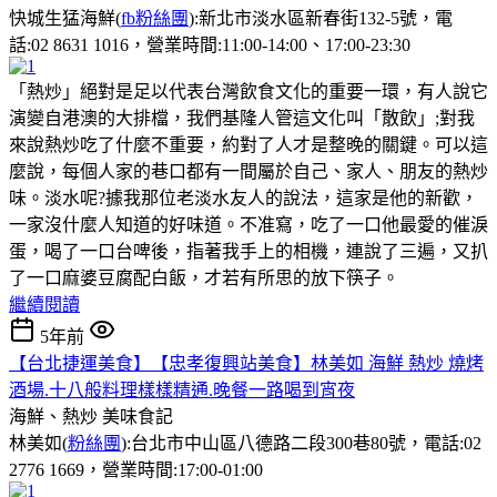
快城生猛海鮮(
fb粉絲團
):新北市淡水區新春街132-5號，電
話:02 8631 1016，營業時間:11:00-14:00、17:00-23:30
「熱炒」絕對是足以代表台灣飲食文化的重要一環，有人說它
演變自港澳的大排檔，我們基隆人管這文化叫「散飲」;對我
來說熱炒吃了什麼不重要，約對了人才是整晚的關鍵。可以這
麼說，每個人家的巷口都有一間屬於自己、家人、朋友的熱炒
味。淡水呢?據我那位老淡水友人的說法，這家是他的新歡，
一家沒什麼人知道的好味道。不准寫，吃了一口他最愛的催淚
蛋，喝了一口台啤後，指著我手上的相機，連說了三遍，又扒
了一口麻婆豆腐配白飯，才若有所思的放下筷子。
繼續閱讀
5年前
【台北捷運美食】【忠孝復興站美食】林美如 海鮮 熱炒 燒烤
酒場.十八般料理樣樣精通.晚餐一路喝到宵夜
海鮮、熱炒
美味食記
林美如(
粉絲團
):台北市中山區八德路二段300巷80號，電話:02
2776 1669，營業時間:17:00-01:00