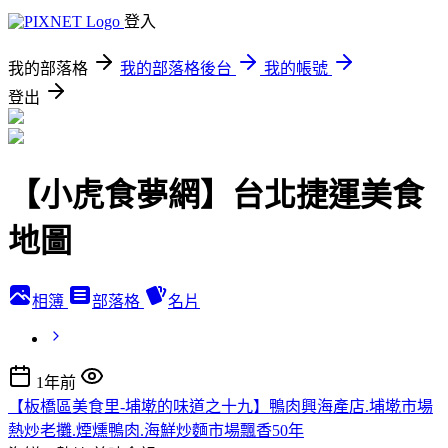
登入
我的部落格
我的部落格後台
我的帳號
登出
【小虎食夢網】台北捷運美食
地圖
相簿
部落格
名片
1年前
【板橋區美食里-埔墘的味道之十九】鴨肉興海產店.埔墘市場
熱炒老攤.煙燻鴨肉.海鮮炒麵市場飄香50年