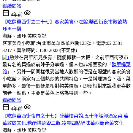
繼續閱讀
4年前
【吃翻華西街之二十七】客家美食小吃館.華西街夜市散飲熱
炒再一攤
海鮮、熱炒
美味食記
客家美食小吃館:台北市萬華區華西街123號，電話:02 2381
3217，營業時間:11:30-20:00(不定休)
熱炒在萬華所見多有，隨便抓就一大把，之前華西街夜市
最有名的莫過於前陣子分享過，個人也非常喜歡的「
醉華樓菜
館
」，另外一間同樣很受當地人歡迎的便是在隔壁的客家美食
小吃館，兩家有三個熱炒的共同特色，一是料理適合下酒、菜
單頗多，最後一個便是相對物美價廉，即便相對來說我更喜歡
前者一點點，主要是菜色上略為特別一些。
繼續閱讀
4年前
【吃翻華西街夜市之十七】醉華樓菜館.五十年艋舺酒家菜.萬
華散飲文化.糖醋排骨毀三觀.凌晨四點醉味華西街台菜文化
海鮮、熱炒
美味食記