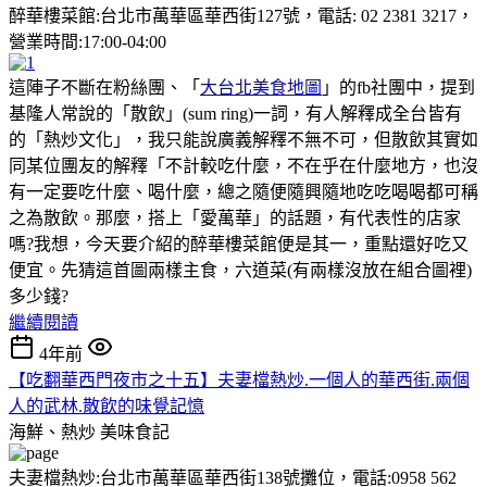
醉華樓菜館:台北市萬華區華西街127號，電話: 02 2381 3217，
營業時間:17:00-04:00
這陣子不斷在粉絲團、「
大台北美食地圖
」的fb社團中，提到
基隆人常說的「散飲」(sum ring)一詞，有人解釋成全台皆有
的「熱炒文化」，我只能說廣義解釋不無不可，但散飲其實如
同某位團友的解釋「不計較吃什麼，不在乎在什麼地方，也沒
有一定要吃什麼、喝什麼，總之隨便隨興隨地吃吃喝喝都可稱
之為散飲。那麼，搭上「愛萬華」的話題，有代表性的店家
嗎?我想，今天要介紹的醉華樓菜館便是其一，重點還好吃又
便宜。先猜這首圖兩樣主食，六道菜(有兩樣沒放在組合圖裡)
多少錢?
繼續閱讀
4年前
【吃翻華西門夜市之十五】夫妻檔熱炒.一個人的華西街.兩個
人的武林.散飲的味覺記憶
海鮮、熱炒
美味食記
夫妻檔熱炒:台北市萬華區華西街138號攤位，電話:0958 562