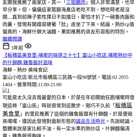
友跟我推薦了兩家店，其一「
三姐鵝肉
」個人非常滿意，也早
早分享。但，偏偏這家篙腳海產店老吃不到，想吃時老是沒
開....直到前陣子索性擇日不如撞日，那怕才扒了一碗魯肉飯和
肉羹，發現有開還是硬著「肚」皮坐了下來。結論，熱炒cp值
蠻高的，海鮮什錦大滷麵，果如推薦的貨友形容般的特別。
繼續閱讀
3年前
【板橋區美食里-埔墘的味道之十七】富山小吃店.埔墘熱炒中
的什錦麵.雞魯飯好滋味
海鮮、熱炒
美味食記
富山小吃店:新北市板橋區三民路一段98號號，電話:02 2955
1404，營業時間:11:00-21:00
可能是太久沒去我最愛的日本，於是在年初開始狂跑埔墘時發
板橋區
現這條「富山街」時就很常到這散步，剛巧不久前「
美食里
」的里民推薦了這個的雞魯飯還有什錦麵，於是便過
來嚐嚐，還因此發現對面新形態的
誠品生活時光
。先說結論，
整體來說是家比較不油，有一定水準的熱炒店，什錦麵偏清
爽，雞魯飯很夠味。