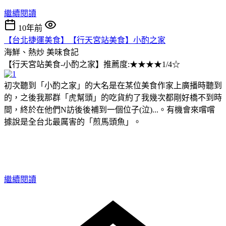
繼續閱讀
10年前
【台北捷運美食】【行天宮站美食】小酌之家
海鮮、熱炒
美味食記
【行天宮站美食-小酌之家】推薦度:★★★★1/4☆
初次聽到「小酌之家」的大名是在某位美食作家上廣播時聽到
的，之後我那群「虎幫頭」的吃貨約了我幾次都剛好橋不到時
間，終於在他們N訪後後補到一個位子(泣)...。有機會來嚐嚐
據說是全台北最厲害的「煎馬頭魚」。
繼續閱讀