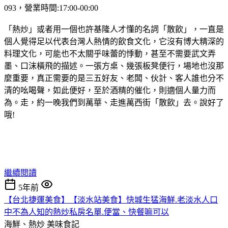
093，營業時間:17:00-00:00
「熱炒」或者用一個也許基隆人才懂的名詞「散飲」，一直是
個人覺得足以代表台灣人熱情的飲食文化，它沒有博大精深的
料理文化，可能也不太關乎味蕾的悸動，甚至不需要武文弄
墨、口沫橫飛的描述。一張方桌、幾張板凳便行，場地也沒那
麼重要，真正需要的是三五好友、老闆、伙計、客人誰也分不
清的吆喝聲，如此便好，至於酒精的催化，則適個人量力而
為。走，約一晚我們到萬華、走進萬西街「散飲」去。說好了
哦!
繼續閱讀
5年前
【台北捷運美食】【淡水站美食】快城生猛海鮮.老淡水人口
中不為人知的熱炒私房名單.便當、快餐嘛可以
海鮮、熱炒
美味食記