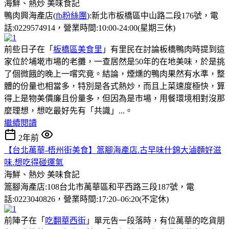
海鮮、熱炒
美味食記
鴨肉興海產店(
fb粉絲團
):新北市板橋區中山路二段176號，電
話:0229574914，營業時間:10:00-24:00(星期三休)
前些日子在「
板橋區美食里
」有里民在討論板橋鴨肉時提到這
家位於埔墘市場的老攤，一查居然是50年的在地美味，於是挑
了個微餓的晚上一嚐究竟。結論，煙燻的鴨肉果然有水準，整
體的份量也相當多，特別是各式熱炒，而且上菜速度極快，算
得上是物美價廉且份量多，但因為是市場，用餐環境相對沒那
麼理想，想吃最好先有「共識」...。
繼續閱讀
2年前
【台北萬華-梧州街美食】篙腳海產店.古早味什錦大滷麵好滋
味.想吃得碰運氣
海鮮、熱炒
美味食記
篙腳海產店:108台北市萬華區和平西路三段187號，電
話:0223040826，營業時間:17:20–06:20(不定休)
前陣子在「
吃翻華西街
」單元告一段落時，有位萬華的吃貨朋