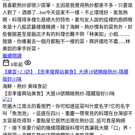
我喜歡熱炒卻很少提筆，主因是我覺得熱炒都差不多，只要是
人對了，酒順了...but今天這家不一樣，不止環境好、氣氛熱
鬧，料理得多樣化是絕大的特色，套句友人說的這裡的廚師根
本是十八般武藝樣樣精通，除了海鮮、熱炒慣有的菜色外，好
些餐館甚至是飯店才有的料理也難不倒「林美如」小姐..........
我猜，你連著去一個月都點不一樣的菜，興許還吃不盡......林
美如的拿手好菜。
繼續閱讀
8年前
【廣宣+2.3訪】【忠孝復興站美食】大道18號精緻熱炒-隱藏
版好川味
海鮮、熱炒
美味食記
【忠孝復興站美食】大道18號精緻熱炒-隱藏版好川味
吃遍大江南北的看倌們，你可知道這菜叫什麼名字?它的名字
叫「魚泡泡」。這道在四川、重慶一帶常見的料理在台灣卻不
太容是吃得到，重點是它居然出現在熱炒店..這可真是夠絕
了，接下來要介紹的幾樣隱藏版料理可真讓我大開「口」界，