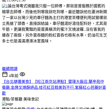
間:11:00-21:30
論台灣粵式燒臘我只服一位師傅，那就是曾服務於國賓的
楊華志師傅，而後他到哪我就吃到哪，最近聽說他在蘆洲新開
了一家以台灣少見的車仔麵為主打的港室茶樓便利用試營運就
立馬搶了頭香。直接說結論，車仔麵湯好湯佳配料好，尤其是
牛筋。更讓我驚豔的是蛋黃橫流的蜜汁叉燒波蘿..沒在客氣的
連吞了兩個，另外雲吞麵的粉紅雲吞也極有水準，奶油花生芝
多士也是滿滿港澳冰室風味。
繼續閱讀
4年前
【台北捷運美食】【松江南京站港點】寶璞大飯店.蘭亭苑中
餐廳.金牌叉燒酥絕品.桂花紅豆糕美到不行.紫蘇紅心芭藥好喜
歡
港點/茶餐廳
美味食記