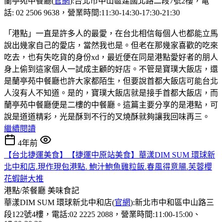
蘭亭苑中餐廳(
官網
):台北市中山區建國北路二段7號2樓，電
話: 02 2506 9638，營業時間:11:30-14:30-17:30-21:30
「港點」一直是許多人的最愛，在台北相信每個人也都能立馬
說出幾家自己的愛店，當然我也是。但老在那幾家喜歡的吃來
吃去，也有失吃貨的身份xd，最近便在同是港點愛好者的朋人
身上偷到這家個人一試成主顧的好店。不管是寶璞大飯店，還
是蘭亭苑中餐廳也許大家都陌生，但要說首都大飯店可能台北
人沒有人不知道。是的，寶璞大飯店就是接手首都大飯店，而
蘭亭苑中餐廳便是二樓的中餐廳。這篇主要分享的是港點，可
說是道道精彩，光是酥到不行的叉燒酥就夠讓我回味再三。
繼續閱讀
4年前
【台北捷運美食】【捷運中原站美食】華漾DIM SUM 環球新
北中和店.現作現包港點. 鮑汁鮑魚雞粒飯.春風得意腸.芙蓉櫻
花蝦餅大推
港點/茶餐廳
美味食記
華漾DIM SUM 環球新北中和店(
官網
):新北市中和區中山路三
段122號4樓，電話:02 2225 2088，營業時間:11:00-15:00、