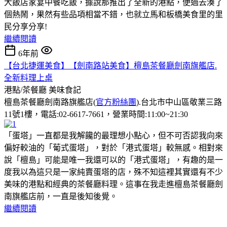
大飯店家宴中餐吃飯，據說那推出了全新的港點，便過去湊了
個熱鬧，果然有些品項相當不錯，也就立馬和板橋美食里的里
民分享分享!
繼續閱讀
6年前
【台北捷運美食】【劍南路站美食】檀島茶餐廳劍南旗艦店.
全新料理上桌
港點/茶餐廳
美味食記
檀島茶餐廳劍南路旗艦店(
官方粉絲團
).台北市中山區敬業三路
11號1樓，電話:02-6617-7661，營業時間:11:00~21:30
「蛋塔」一直都是我解饞的最理想小點心，但不可否認我向來
偏好較油的「葡式蛋塔」，對於「港式蛋塔」較無感。相對來
說「檀島」可能是唯一我還可以的「港式蛋塔」，有趣的是一
度我以為這只是一家純賣蛋塔的店，殊不知這裡其實還有不少
美味的港點和經典的茶餐廳料理。這事在我走進檀島茶餐廳劍
南旗艦店前，一直是後知後覺。
繼續閱讀