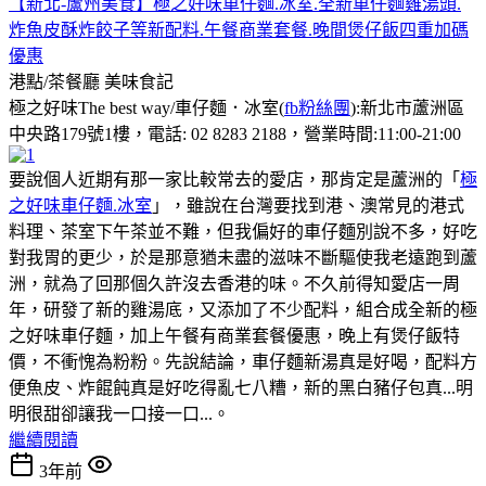
【新北-蘆州美食】極之好味車仔麵.冰室.全新車仔麵雞湯頭.
炸魚皮酥炸餃子等新配料.午餐商業套餐.晚間煲仔飯四重加碼
優惠
港點/茶餐廳
美味食記
極之好味The best way/車仔麵．冰室(
fb粉絲團
):新北市蘆洲區
中央路179號1樓，電話: 02 8283 2188，營業時間:11:00-21:00
要說個人近期有那一家比較常去的愛店，那肯定是蘆洲的「
極
之好味車仔麵.冰室
」，雖說在台灣要找到港、澳常見的港式
料理、茶室下午茶並不難，但我偏好的車仔麵別說不多，好吃
對我胃的更少，於是那意猶未盡的滋味不斷驅使我老遠跑到蘆
洲，就為了回那個久許沒去香港的味。不久前得知愛店一周
年，研發了新的雞湯底，又添加了不少配料，組合成全新的極
之好味車仔麵，加上午餐有商業套餐優惠，晚上有煲仔飯特
價，不衝愧為粉粉。先說結論，車仔麵新湯真是好喝，配料方
便魚皮、炸餛飩真是好吃得亂七八糟，新的黑白豬仔包真...明
明很甜卻讓我一口接一口...。
繼續閱讀
3年前