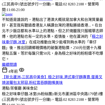
(三民高中1號出號步行一分鐘)，電話:02 8283 2188，營業時
間:11:00-21:00
不知道是誰說的，港點出了港澳大概就是加拿大和台灣質量最
好，甚至我有聽過香港友人稱讚台灣的港點勝過香港...。在台
北不少飯店都有水準以上的港點，但之於燒臘我只服楊華志師
傅，他的港點也有一定的水準。疫情後，他在蘆洲的「
極之好
味車仔麵.冰室
」在成功推動台灣少能嚐到夠水準的「車仔
麵」後，推出回饋鄉親價格的破盤港點價，250元任選十九種
港點五盤，等於每盤只需50元，身為極之好味的粉粉還不吃爆
它。
繼續閱讀
4年前
【新北蘆洲-三民高中美食】極之好味.港式車仔麵專賣.蛋黃叉
燒波蘿包太邪惡.粉紅雲吞麵飽嘴美味
港點/茶餐廳
美味食記
極之好味車仔麵.冰室(fb粉絲團):新北市蘆洲區中央路179號1樓
(三民高中1號出號步行一分鐘)，電話:02 8283 2188，營業時