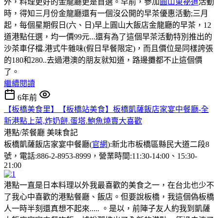
外，料理更好的金龍廳更是首選。早前，參加
圓山東祕道
活動
時，得知三月份金龍廳還有一個沒公開的早茶優惠活動;三月
起，每個星期假日(六、日)早上圓山大飯店金龍廳的早茶，12
道港點任選，均一價99元...還有為了這個早茶活動特別推出的
沙茶車仔檔.港式牛雜味(假日早餐限定)，而且價位是同樣誇張
的180和280..去過港澳的朋友就知道，路邊攤都不止這個價
了。
繼續閱讀
6年前
【板橋美食里】【板橋站美食】板橋凱薩飯店家宴中餐廳-全
新港點上菜,炸奶餅.蛋塔.鮑魚燒賣大喜歡
港點/茶餐廳
美味食記
板橋凱薩飯店家宴中餐廳(
官網
):新北市板橋區縣民大道二段8
號，電話:886-2-8953-8999，營業時間:11:30-14:00、15:30-
21:00
港點一直是日本料理以外我最喜歡的美食之一，在台北也少不
了我心中喜歡的港點餐廳、飯店。但要說板橋，我這個偽板橋
人一時半刻還真想不起來..... 。是以，前陣子友人約我到凱薩