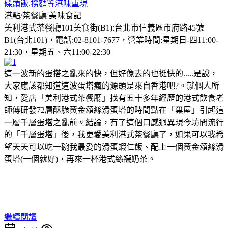
碟頭飯.撈麵等港味重現
港點/茶餐廳
美味食記
美利港式茶餐廳101美食街(B1):台北市信義區市府路45號
B1(台北101)，電話:02-8101-7677，營業時間:星期日-四11:00-
21:30，星期五、六11:00-22:30
這一波新的蛋搭之亂來的快，但好像去的也挺快的.....是說，
大家應該都知道這波蛋塔瘋的源頭是來自香港吧?。就個人所
知，愛店「美利港式茶餐廳」找有五十多年經歷的港式飲食老
師傅研發72層酥脆黃金頌絲滑蛋塔的時間點在「巢屋」引起這
一層千層蛋塔之亂前。結論，有了這個口感迥異現今坊間流行
的「千層蛋塔」後，我更愛美利港式茶餐廳了，如果可以我希
望天天可以吃一碗我最愛的滑蛋蝦仁飯、配上一個黃金頌絲滑
蛋塔(一個就好)，再來一杯港式絲襪奶茶。
繼續閱讀