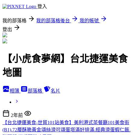
登入
我的部落格
我的部落格後台
我的帳號
登出
【小虎食夢網】台北捷運美食
地圖
相簿
部落格
名片
2年前
【台北捷運美食-世貿101站美食】美利港式茶餐廳101美食街
(B1).72層酥脆黃金頌絲滑可頌蛋塔滿好排滿.經典滑蛋蝦仁飯.