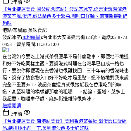
2年前
【台北捷運美食-國父紀念館站】波記茶冰室.延吉街飄濃濃港
澳茶室風.蛋塔.威法蘭西多士邪惡.咖哩車仔麵、麻辣街邊雜碎
夠味
港點/茶餐廳
美味食記
波記冰室(
fb粉絲團
):台北市大安區延吉街123號，電話:02 8773
0458，營業時間:11:30-21:00
在台灣如今要吃上港式茶餐廳早不是什麼難事，即便地不地道
和好不好吃同樣主觀。要說港式料理在台灣早已自成一格也
行，要說你即便現在去香港也很難找回二三十年前的香港味也
罷，說穿了這食物入口好不好吃才是重點，道不道地對我來說
完全不重要;but，波記茶室還真就很接近我在香港吃到的味
道，甚至料理的模樣都那麼的粗曠.....。結論，蛋塔、芝多士
我超愛，咖哩車仔麵、麻辣街邊雜碎很夠味。
繼續閱讀
2年前
【台北捷運美食-南港站美食】美利香港茶餐廳.滑蛋蝦仁飯絕
品.豬排炒出前一丁.美利流沙西多士好好味