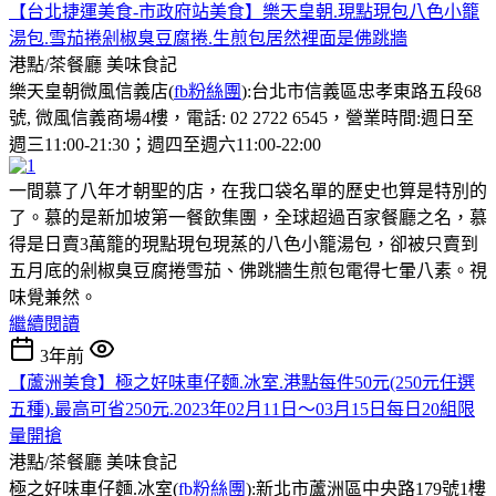
【台北捷運美食-市政府站美食】樂天皇朝.現點現包八色小籠
湯包.雪茄捲剁椒臭豆腐捲.生煎包居然裡面是佛跳牆
港點/茶餐廳
美味食記
樂天皇朝微風信義店(
fb粉絲團
):台北市信義區忠孝東路五段68
號, 微風信義商場4樓，電話: 02 2722 6545，營業時間:週日至
週三11:00-21:30；週四至週六11:00-22:00
一間慕了八年才朝聖的店，在我口袋名單的歷史也算是特別的
了。慕的是新加坡第一餐飲集團，全球超過百家餐廳之名，慕
得是日賣3萬籠的現點現包現蒸的八色小籠湯包，卻被只賣到
五月底的剁椒臭豆腐捲雪茄、佛跳牆生煎包電得七暈八素。視
味覺兼然。
繼續閱讀
3年前
【蘆洲美食】極之好味車仔麵.冰室.港點每件50元(250元任選
五種).最高可省250元.2023年02月11日〜03月15日每日20組限
量開搶
港點/茶餐廳
美味食記
極之好味車仔麵.冰室(
fb粉絲團
):新北市蘆洲區中央路179號1樓