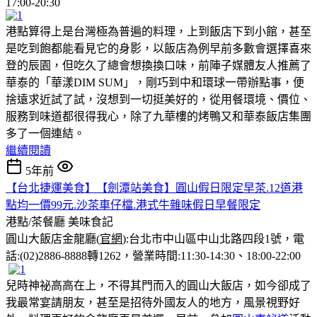
17:00-20:30
港點算得上是台灣極為普遍的料理，上到飯店下到小館，甚至
是吃到飽都能看見它的身影，以飯店為例早前多數會選擇喜來
登的辰園，但吃久了總會想換換口味，前陣子媒體友人推薦了
華泰的「華漾DIM SUM」，剛巧到中和環球一帶辦點事，便
捨遠求近試了試，沒想到一切挺美好的，從用餐環境、價位、
服務到味道都很得我心，除了九華樓的烤鴨又和華泰飯店集團
多了一個連結。
繼續閱讀
5年前
【台北捷運美食】【劍潭站美食】圓山假日限定早茶.12道港
點均一價99元.沙茶車仔檔.港式牛雜味假日早餐限定
港點/茶餐廳
美味食記
圓山大飯店金龍廳(
官網
):台北市中山區中山北路四段1號，電
話:(02)2886-8888轉1262，營業時間:11:30-14:30、18:00-22:00
兒時神祕高高在上，不得其門而入的圓山大飯店，如今卻成了
我最常宴請朋友，甚至是招待外國友人的地方，風景視野好