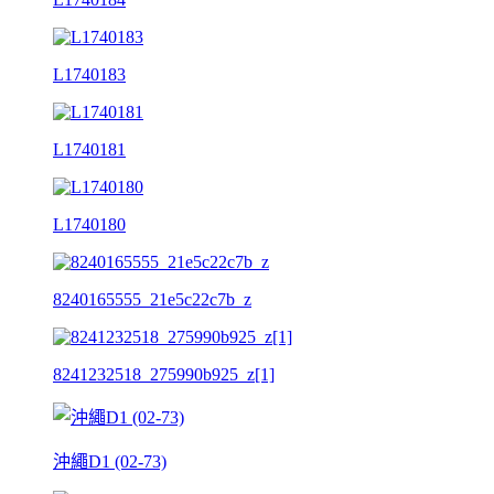
L1740183
L1740181
L1740180
8240165555_21e5c22c7b_z
8241232518_275990b925_z[1]
沖繩D1 (02-73)