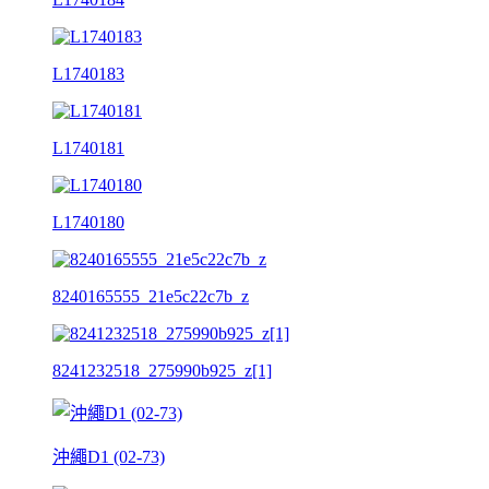
L1740183
L1740181
L1740180
8240165555_21e5c22c7b_z
8241232518_275990b925_z[1]
沖繩D1 (02-73)