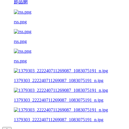
即品網
rss.png
rss.png
rss.png
1379303_222240711269087_1083075191_n.jpg
1379303_222240711269087_1083075191_n.jpg
1379303_222240711269087_1083075191_n.jpg