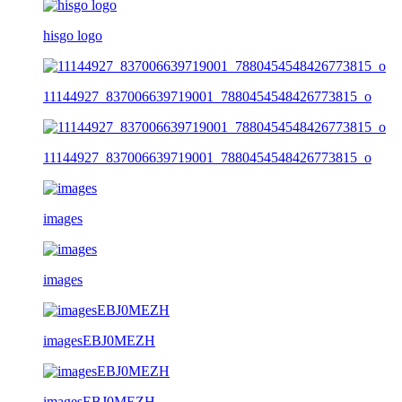
hisgo logo
11144927_837006639719001_7880454548426773815_o
11144927_837006639719001_7880454548426773815_o
images
images
imagesEBJ0MEZH
imagesEBJ0MEZH