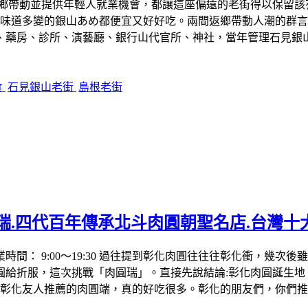
返鄉帶動並提供年輕人就業機會，都讓這座偏遠的老街得以保留
還味道多變的銀山あめ都便宜又好好吃。兩間返鄉帶動人潮的群
、藥房、診所、演藝廳、銀行山代官所、神社，當年管理石見銀
食
石見銀山老街
島根老街
瑞.四代百年傳承北斗肉圓朝聖名店.台灣十
279 營業時間： 9:00～19:30 過往提到彰化肉圓往往往彰化
圓給折服，這次挑戰「肉圓瑞」。直接先說結論:彰化肉圓誕生地
是彰化友人推薦的肉圓端，真的好吃很多。彰化的朋友們，你們