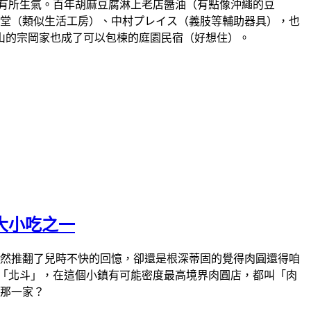
該有所生氣。百年胡麻豆腐淋上老店醬油（有點像沖繩的豆
言堂（類似生活工房）、中村プレイス（義肢等輔助器具），也
山的宗岡家也成了可以包楝的庭園民宿（好想住）。
大小吃之一
衝，幾次後雖然推翻了兒時不快的回憶，卻還是根深蒂固的覺得肉圓還得咱
「北斗」，在這個小鎮有可能密度最高境界肉圓店，都叫「肉
推那一家？