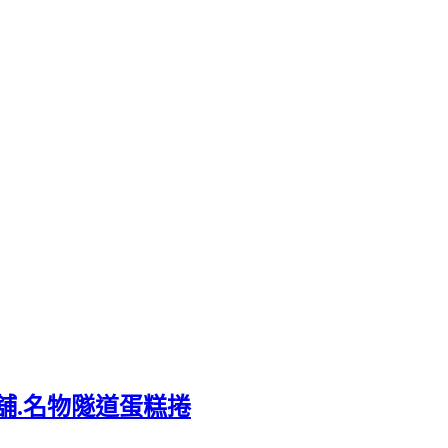
舖.名物隧道蛋糕捲