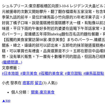
シュルプリース:東京都板橋区向原3-10-6 レジデンス大畠ビル２Ｆ，
元被援尋的次數又開始攀升，翻了翻存檔還有五家沒寫，包含
季第九話的前半，是位於練馬區小竹向原的35年老洋果子店。
好挑了橘子口味。說是蛋糕捲但蛋糕體不太一樣，有點像以前
味道，平日下雨的午後好多附近的婆婆在這喝下午茶話家常。
のパーラー」是連續五年得到tabelog麵包百名店的麵包餐廳
【孤獨的美食家實訪第98家-東京美食】まちのパーラー.連續
關系，總之，遠遠的就可以認出來。五郎吃的抹茶隧道蛋糕捲d
糕，可以單買也有禮盒，品貢還算是不少。五郎在節目中品嚐的
幣，沒有單片販售。下一層有十數種不同的甜品，但因為已經點了一
(繼續閱讀...)
文章標籤：
#日本旅遊
#東京美食
#孤獨的美食家
#東京甜點
#練馬區甜點
小虎 發表在
痞客邦
留言
(3)
人氣(
)
個人分類：
關東-東京美食
▲top