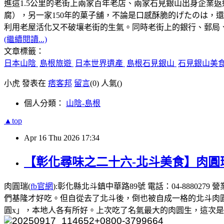
進這1.5公里的老街上兩家百年老店、兩家石見銀山出身企業
腐），另一家150年的菓子舖，不論是口感酥脆的げたのは，
利用老屋活化又不破壤老街的生氣。同時老街上的銀行、郵局
(繼續閱讀...)
文章標籤：
日本山陰
島根旅遊
日本世界遺產
島根石見銀山
石見銀山美
小虎 發表在
痞客邦
留言
(0)
人氣(
)
個人分類：
山陰-島根
▲top
Apr
16
Thu
2026
17:34
【彰化尋味之二十六-北斗美食】肉圓
肉圓瑞(
fb官網
):彰化縣北斗鎮中華路89號 電話：04-8880
們基隆才好吃。但自從去了北斗後，倒也被自成一格的北斗肉
圓x」，本地人各有所好。上次吃了名氣最大的肉圆生，這次