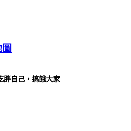
地圖
com。吃胖自己，搞餓大家