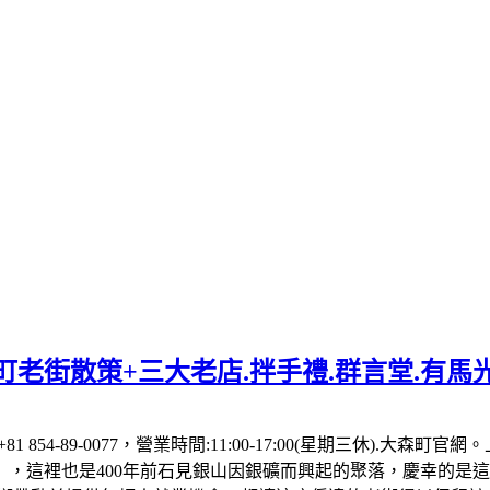
老街散策+三大老店.拌手禮.群言堂.有馬
81 854-89-0077，營業時間:11:00-17:00(星期三休)
，這裡也是400年前石見銀山因銀礦而興起的聚落，慶幸的是