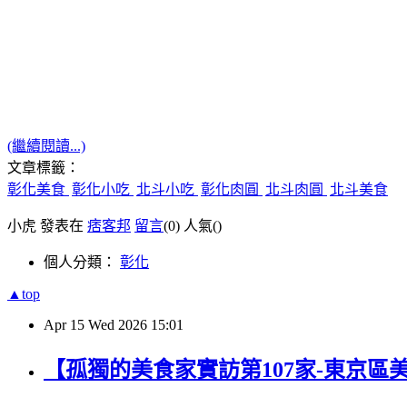
(繼續閱讀...)
文章標籤：
彰化美食
彰化小吃
北斗小吃
彰化肉圓
北斗肉圓
北斗美食
小虎 發表在
痞客邦
留言
(0)
人氣(
)
個人分類：
彰化
▲top
Apr
15
Wed
2026
15:01
【孤獨的美食家實訪第107家-東京區