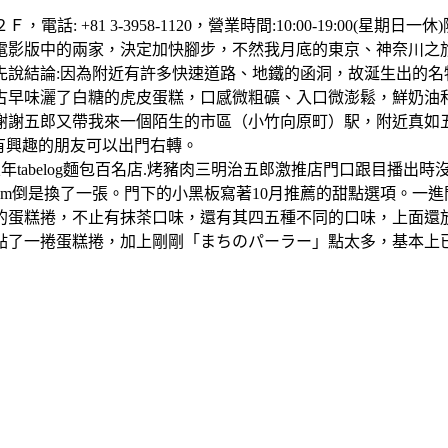
電話: +81 3-3958-1120，營業時間:10:00-19:00
電影版中的兩家，決定加快腳步，不然我月底的東京、神奈川之
先說結論:因為附近有許多快速道路、地鐵的函洞，故涎生出的
古早味灑了白糖的虎皮蛋糕，口感微粗礦、入口微澎鬆，鮮奶油
謝謝五郎又帶我來一個陌生的市區（小竹向原町）駅，附近真如
，有興趣的朋友可以出門右轉。
五年tabelog麵包百名店.烤豬肉三明治五郎激推店門口跟目播
m倒是換了一張。門下的小黑板寫著10月推薦的甜點選項。一
蛋糕捲，不止有抹茶口味，還有其四五種不同的口味，上面還放著
捲蛋糕捲，加上剛剛「まちのパーラー」點太多，基本上已經沒啥戰