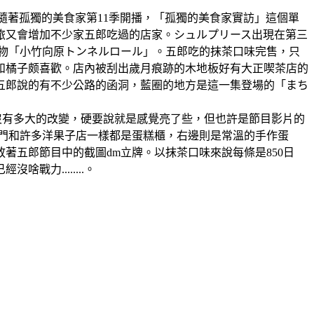
(星期日一休)隨著孤獨的美食家第11季開播，「孤獨的美食家實訪」這個單
旅又會增加不少家五郎吃過的店家。シュルプリース出現在第三
名物「小竹向原トンネルロール」。五郎吃的抹茶口味完售，只
和橘子颇喜歡。店內被刮出歲月痕跡的木地板好有大正喫茶店的
五郎說的有不少公路的函洞，藍圈的地方是這一集登場的「まち
出時沒有多大的改變，硬要說就是感覺亮了些，但也許是節目影片的
進門和許多洋果子店一樣都是蛋糕櫃，右邊則是常溫的手作蛋
五郎節目中的截圖dm立牌。以抹茶口味來說每條是850日
力........。