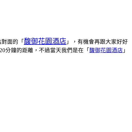
馥御花園酒店
站對面的「
」，有機會再跟大家好好
20分鐘的距離，不過當天我們是在「
馥御花園酒店
」