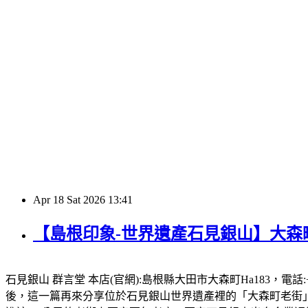
Apr
18
Sat
2026
13:41
【島根印象-世界遺產石見銀山】大森町
石見銀山 群言堂 本店(官網):島根縣大田市大森町Ha183，電話:+
後，這一篇再來分享位於石見銀山世界遺產裡的「大森町老街」