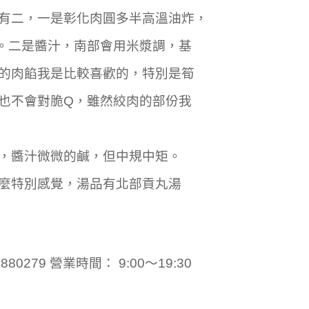
有二，一是彰化肉圓多半高溫油炸，
。二是醬汁，南部會用米漿調，基
的肉餡我是比較喜歡的，特別是筍
也不會對脆Q，雖然絞肉的部份我
，醬汁微微的鹹，但中規中矩。
麼特別感覺，湯品有北部貢丸湯
80279 營業時間： 9:00～19:30