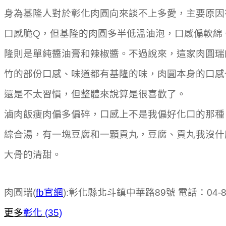
身為基隆人對於彰化肉圓向來談不上多愛，主要原因
口感脆Q，但基隆的肉圓多半低溫油泡，口感偏軟綿
隆則是單純醬油膏和辣椒醬。不過說來，這家肉圓瑞
竹的部份口感、味道都有基隆的味，肉圓本身的口感
還是不太習慣，但整體來說算是很喜歡了。
滷肉飯瘦肉偏多偏碎，口感上不是我偏好化口的那種
綜合湯，有一塊豆腐和一顆貢丸，豆腐、貢丸我沒什
大骨的清甜。
肉圓瑞(
fb官網
):彰化縣北斗鎮中華路89號 電話：04-88
更多
彰化 (35)