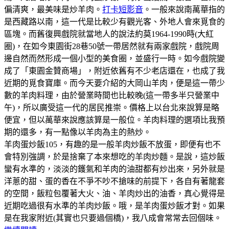
偏清爽，最美味是炒羊肉。
打卡短影音
。一般來說南萬華指的
是西藏路以南，這一代是比較少有觀光客、外地人會來覓食的
區塊。而舊復興戲院就當地人的說法約莫1964-1990時(大紅
圈)，在如今東園街28巷50號一帶居然就有兩家戲院，戲院周
邊自然而然形成一個小型的美食圈，並盛行一時。如今戲院變
成了「東園金贊商場」，附近依舊有不少老店還在，也成了我
近期的覓食寶庫。而今天要介紹的大岡山羊肉，便是這一帶少
數的羊肉料理，由於營業時間也比較晚(這一帶多半只營業中
午)，所以廣受這一代的居民推崇。價格上以台北來說算是略
便宜，但以萬華來說應該算是一般位。羊肉料理的選項比我預
期的還多，有一點像以羊肉為主的熱炒。
羊肉蛋炒飯105，有趣的是一般羊肉炒飯不放蛋，即便有也不
會特別強調，於是捨棄了本來想吃的羊肉炒麵。是說，這炒飯
蠻有水準的，淡淡的鑊氣和羊肉的油甜都有炒出來，另外就是
洋蔥的甜、蛋的香在不爭不吵不搶味的前提下，各自有著龍套
的空間，飯粒包覆著大火、油、羊肉炒出的油香，真心覺得是
近期吃過很有水準的羊肉炒飯。哦，是羊肉蛋炒飯才對。如果
是在我家附近(其實也只要過個橋)，我八成會常常去回個味。