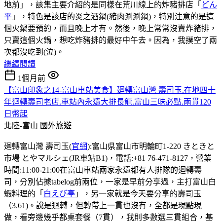
地前」，該集主要介紹的是同樣在荒川線上的炸豬排店「
どん
平
」，特色是該店的炎之酒鍋(豬肉涮涮鍋)，特別注意的是這
個火鍋要預約，而且晚上才有。然後，晚上常常沒賣炸豬排，
只賣這個火鍋，想吃炸豬排的最好中午去。因為，我撲空了兩
次都沒吃到(泣)。
繼續閱讀
1個月前
【富山印象之14-富山車站美食】廻轉富山灣 壽司玉.在地四十
年迴轉壽司老店.車站內永遠大排長龍.富山三味必點.兩貫120
日幣起
北陸-富山
國外旅遊
廻轉富山灣 壽司玉(
官網
):富山県富山市明輪町1-220 きときと
市場 とやマルシェ(JR車站B1)，電話:+81 76-471-8127，營業
時間:11:00-21:00在富山車站兩家永遠都有人排隊的迴轉壽
司，分別佔據tabelog前兩位，一家是早前分享過，主打富山白
蝦料理的「
白えび亭
」，另一家就是今天要分享的壽司玉
（3.61)。說是迴𨍭，但轉帶上一貫也沒有，全都是現點現
做，看旁邊幾乎都桌套餐（7貫），我則多數選三貫組合，基