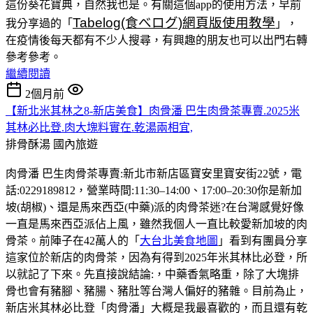
這份葵花寶典，自然我也是。有關這個app的使用方法，早前
Tabelog(食べログ)網頁版使用教學
我分享過的「
」，
在疫情後每天都有不少人搜尋，有興趣的朋友也可以出門右轉
參考參考。
繼續閱讀
2個月前
【新北米其林之8-新店美食】肉骨潘 巴生肉骨茶專賣.2025米
其林必比登.肉大塊料實在.乾湯兩相宜,
排骨酥湯
國內旅遊
肉骨潘 巴生肉骨茶專賣:新北市新店區寶安里寶安街22號，電
話:0229189812，營業時間:11:30–14:00、17:00–20:30你是新加
坡(胡椒)、還是馬來西亞(中藥)派的肉骨茶迷?在台灣感覺好像
一直是馬來西亞派佔上風，雖然我個人一直比較愛新加坡的肉
骨茶。前陣子在42萬人的「
大台北美食地圖
」看到有團員分享
這家位於新店的肉骨茶，因為有得到2025年米其林比必登，所
以就記了下來。先直接說結論:，中藥香氣略重，除了大塊排
骨也會有豬腳、豬腸、豬肚等台灣人偏好的豬雜。目前為止，
新店米其林必比登「肉骨潘」大概是我最喜歡的，而且還有乾