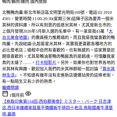
鴨肉/鵝肉/雞肉
國內旅遊
北鴨鴨肉羹:新北市新店區文明里光明街169號，電話:02 2910
4565，營業時間:11:00-20:30(星期三休)這陣子因為要弄一個米
其林的資料庫，所以有刻意的追逐米其林，尤其是新北市的;
上個月發現2026年5月新入選的名單中，有一家是我43萬「
大
台北美食地圖
」的團員極力推薦過的，而且我是我蠻喜歡的鴨
肉羹。先說結論:比起星星米其林，其實我更喜歡各種地方的
必比登老店；過程中自然有喜歡的，也有無感的。這家算是近
期很喜歡的，尤其是鴨油蔥鴨肉鴨飯真的是銷魂，可惜離我家
真的太遠了……。
打卡短影片
。另外，如果你也對世界各地的
米其林有興趣，歡迎加入我們的米其林群組一起討論「
靠米其
林生活
」。不知道有幾年沒有走進新店捷運站旁的這條老街，
有一點陌生又有少許的熟悉。
繼續閱讀
1個月前
【鳥取印象第134回-西伯郡美食】ミスター・バーク 日吉津
店.西日本連續家庭風平價鐵板牛排四十老店.鳥取國產牛漢堡
排.最高