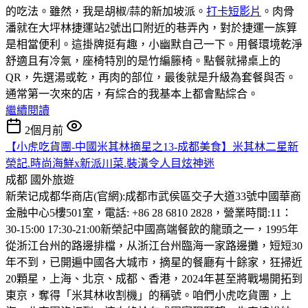
的吃法。雖然，我是胡椒/蒜的新加坡派。
打卡短影片
。肉骨
潘就在大坪林捷運站2號出口附近的巷弄內，對於捷運一族算
是相當便利。這掛牌挺有趣，小幽默自己一下。用餐環境乾淨
舒適且有冷氣，座椅特別的是竹編籐椅。點餐就掃桌上的
QR，先選湯或乾，再肉的部位，最後就是升級為套餐與否。
通常第一次來的店，有綜合的我基本上都會點綜合。
繼續閱讀
2個月前
【小虎吃貨團-中國米其林摘星之13-成都美食】米其林二星新
榮記.時尚海鮮x新派川菜.裝潢令人目炫神迷
成都
國外旅遊
新荣记成都华商店(官網):成都市武侯區交子大道33號中國華商
金融中心5樓501室，電話: +86 28 6810 2828，營業時間:11：
30-15:00 17:30-21:00
新榮記中國高端餐飲的龍頭之一，1995年
從浙江台州的路邊排檔，从浙江台州臨海一家路邊攤，短短30
年不到，已開遍中國各大城市，摘星的餐廳有十餘家，狂掃近
20顆星，上海、北京、成都、香港，2024年甚至將戰場開拓到
東京，奪得「米其林收割機」的稱號。咱們小虎吃貨團，上