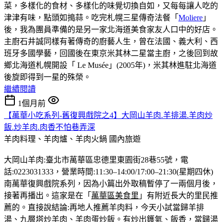
菜，多樣化的食材、多樣化的味覺切換自如，又每每讓人吃的
津津有味，點頭如搗蒜。吃完札幌三星傳奇法餐「
Moliere
」
後，我為團員準備的是另一家北海道美食家友人口中的好店。
主廚石井誠同樣有著傳奇的廚藝人生，曾在法國、義大利、西
班牙多國學藝，回國後在東京米其林二星當主廚，之後回到故
鄉北海道札幌開設「 Le Musée」(2005年)，米其林進駐北海道
後旋即得到一星的殊榮。
繼續閱讀
1個月前
【萬華小吃系列-舊復興戲院之4】大岡山羊肉.羊排湯.羊肉炒
飯.炒羊肉.肉香不怕巷弄深
羊肉料理、羊肉爐、羊肉火鍋
國內旅遊
大岡山羊肉:臺北市萬華區忠德里東園街28巷55號，電
話:0223031333，營業時間:11:30–14:00/17:00–21:30(星期四休)
南萬華復興戲院系列，因為小篇出外取稿暫停了一兩個月後，
接著再播出。這家是在「
萬華區美食里
」有附近長大的里民推
薦的。直接說結論:再地人推薦羊肉料，今天小試當歸羊排
湯、九層塔炒羊肉、羊肉蛋炒飯。有炒出鑊氣、飯香，當歸湯