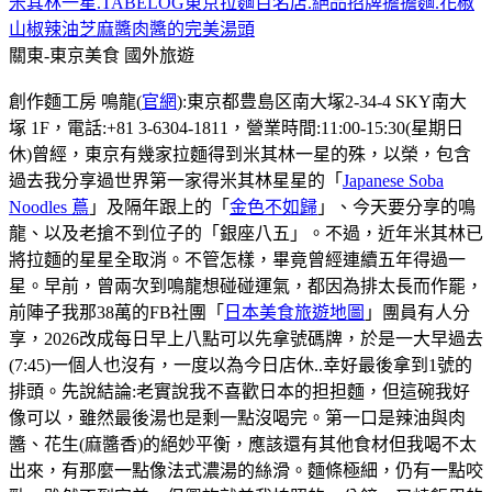
米其林一星.TABELOG東京拉麵百名店.絕品招牌擔擔麵.花椒
山椒辣油芝麻醬肉醬的完美湯頭
關東-東京美食
國外旅遊
創作麵工房 鳴龍(
官網
):東京都豊島区南大塚2-34-4 SKY南大
塚 1F，電話:+81 3-6304-1811，營業時間:11:00-15:30(星期日
休)曾經，東京有幾家拉麵得到米其林一星的殊，以榮，包含
過去我分享過世界第一家得米其林星星的「
Japanese Soba
Noodles 蔦
」及隔年跟上的「
金色不如歸
」、今天要分享的鳴
龍、以及老搶不到位子的「銀座八五」。不過，近年米其林已
將拉麵的星星全取消。不管怎樣，畢竟曾經連續五年得過一
星。早前，曾兩次到鳴龍想碰碰運氣，都因為排太長而作罷，
前陣子我那38萬的FB社團「
日本美食旅遊地圖
」團員有人分
享，2026改成每日早上八點可以先拿號碼牌，於是一大早過去
(7:45)一個人也沒有，一度以為今日店休..幸好最後拿到1號的
排頭。先說結論:老實說我不喜歡日本的担担麵，但這碗我好
像可以，雖然最後湯也是剩一點沒喝完。第一口是辣油與肉
醬、花生(麻醬香)的絕妙平衡，應該還有其他食材但我喝不太
出來，有那麼一點像法式濃湯的絲滑。麵條極細，仍有一點咬