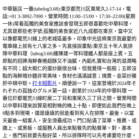
中華飯店 一番(tabelog3.68):東京都荒川区東尾久2-17-14，電
話:+81 3-3892-7090，營業時間:11:00–15:00、17:30–22:00(星期
一休)常看孤獨的美食家應該會發現五郎很喜歡吃中華料理，
尤其是那些老字號;孤獨的美食家近八九成都在東京，當中又
以像都電荒川線上的老城區最多，印象中光這條東京我最愛的
電車線上就有七八家之多。先直接說重點:東京五十年人氣排
隊中華料理（tabog3.68)連陳建一等料理鐵人都是座上賓。五
郎點的招牌海鮮春捲超酥又不油膩，內餡札實和台灣的滋潤略
有不同；超大蝦仁的蛋炒飯很台味，但我覺得一般般；五郎沒
點的海鮮燴炒麵非常美味，食材也滿滿誠意；燒賣、韭菜炒豬
肝中規中矩。
打卡短影片
。順便說一下，這家登場於2024年そ
れぞれの孤独のグルメ第一話。創業於1924年的中華料理 一
番位於都電荒川線町屋二丁目和東尾久三丁目之間。營業時間
以中華料理來說算是相對晚的晚上十點，即便如此我們在晚上
8點多到現場，還是遠遠的就能看到有人在排隊。最後，以當
天最後一組客人，安全滑壘成功。門口貼滿了菜單、推薦、或
牆上、或黑板、或服務人員出來點餐先的點餐單。對，基本
上，進門前就要先點好菜，所以排隊時可以先考慮要吃什麼。