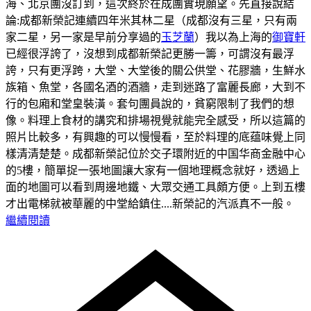
海、北京團沒訂到，這次終於在成團實現願望。先直接說結
論:成都新榮記連續四年米其林二星（成都沒有三星，只有兩
家二星，另一家是早前分享過的
玉芝蘭
）我以為上海的
御寶軒
已經很浮誇了，沒想到成都新榮記更勝一籌，可謂沒有最浮
誇，只有更浮跨，大堂、大堂後的關公供堂、花膠牆，生鮮水
族箱、魚堂，各國名酒的酒牆，走到迷路了富麗長廊，大到不
行的包廂和堂皇裝潢。套句團員說的，貧窮限制了我們的想
像。料理上食材的講究和排場視覺就能完全感受，所以這篇的
照片比較多，有興趣的可以慢慢看，至於料理的底蕴味覺上同
樣清清楚楚。
成都新榮記位於交子環附近的中国华商金融中心
的5樓，簡單捉一張地圖讓大家有一個地理概念就好，透過上
面的地圖可以看到周邊地鐵、大眾交通工具頗方便。
上到五樓
才出電梯就被華麗的中堂給鎮住....新榮記的汽派真不一般。
繼續閱讀