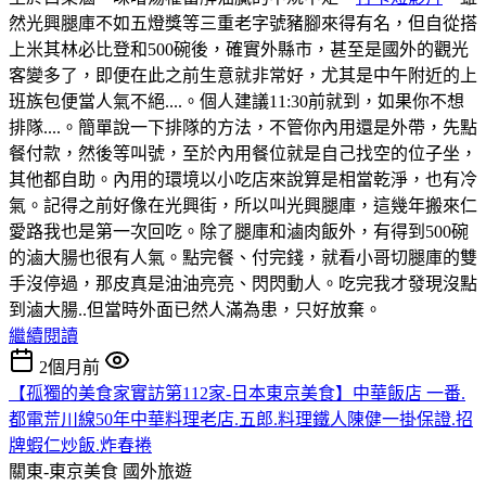
然光興腿庫不如五燈獎等三重老字號豬腳來得有名，但自從搭
上米其林必比登和500碗後，確實外縣市，甚至是國外的觀光
客變多了，即便在此之前生意就非常好，尤其是中午附近的上
班族包便當人氣不絕....。個人建議11:30前就到，如果你不想
排隊....。簡單說一下排隊的方法，不管你內用還是外帶，先點
餐付款，然後等叫號，至於內用餐位就是自己找空的位子坐，
其他都自助。內用的環境以小吃店來說算是相當乾淨，也有冷
氣。記得之前好像在光興街，所以叫光興腿庫，這幾年搬來仁
愛路我也是第一次回吃。除了腿庫和滷肉飯外，有得到500碗
的滷大腸也很有人氣。點完餐、付完錢，就看小哥切腿庫的雙
手沒停過，那皮真是油油亮亮、閃閃動人。吃完我才發現沒點
到滷大腸..但當時外面已然人滿為患，只好放棄。
繼續閱讀
2個月前
【孤獨的美食家實訪第112家-日本東京美食】中華飯店 一番.
都電荒川線50年中華料理老店.五郎.料理鐵人陳健一掛保證.招
牌蝦仁炒飯.炸春捲
關東-東京美食
國外旅遊