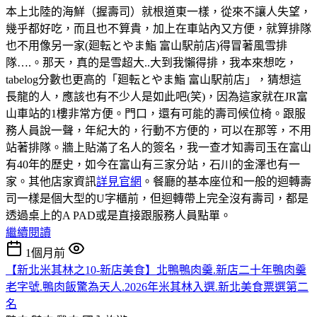
本上北陸的海鮮（握壽司）就根道東一樣，從來不讓人失望，
幾乎都好吃，而且也不算貴，加上在車站內又方便，就算排隊
也不用像另一家(廻転とやま鮨 富山駅前店)得冒著風雪排
隊….。那天，真的是雪超大..大到我懶得排，我本來想吃，
tabelog分數也更高的「廻転とやま鮨 富山駅前店」，猜想這
長龍的人，應該也有不少人是如此吧(笑)，因為這家就在JR富
山車站的1樓非常方便。門口，還有可能的壽司候位椅。跟服
務人員說一聲，年紀大的，行動不方便的，可以在那等，不用
站著排隊。牆上貼滿了名人的簽名，我一查才知壽司玉在富山
有40年的歷史，如今在富山有三家分站，石川的金澤也有一
家。其他店家資訊
詳見官網
。餐廳的基本座位和一般的迴轉壽
司一樣是個大型的U字櫃前，但迴轉帶上完全沒有壽司，都是
透過桌上的A PAD或是直接跟服務人員點單。
繼續閱讀
1個月前
【新北米其林之10-新店美食】北鴨鴨肉羹.新店二十年鴨肉羹
老字號.鴨肉飯驚為天人.2026年米其林入選.新北美食票選第二
名