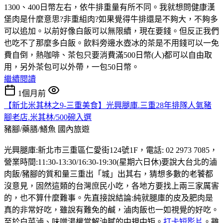
1300、400日幣左右，依牛排重量有所不同。我就想問健康漢
堡肉是什麼意思?非重組肉?如果覺得牛排還是不夠大，不夠多
可以追加。以前好像白飯可以無限續，現在要錢。但反正我們
也吃不了那麼多白飯。飲料旁邊水壺冰的茶是不用錢可以一免
費自倒，熱咖啡、茶包只要消費滿500日幣(人)都可以自由取
用，另外茶包可以外帶，一包50日幣。
繼續閱讀
1個月前
【新北米其林之9-三重美食】光興腿庫.三重28年排隊人氣豬
腳老店.米其林/500碗入選
豬腳/藥膳/鱔魚
國內旅遊
光興腿庫:新北市三重區仁愛街124號1F，電話: 02 2973 7085，
營業時間:11:30-13:30/16:30-19:30(星期六日休)要說大台北的滷
肉飯/豬腳的質和量三重出「城」出其右，猜想多數的老饕都
沒意見，固然這類的台灣庶民小吃，各地方要找上兩三家厲害
的，也不算什麼難事。先直接說結論:純就腿庫的皮及肥肉是
真的非常好吃，雖說有難免的鹹，滷肉飯也一如視覺的好吃。
至於白菜滷、味噌湯權當解油膩的中規中矩。
打卡短影片
。雖