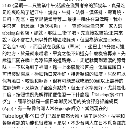
21:00(星期一二只營業中午)話說在滋賀考察的那幾年，真是吃
足吃爽吃夠了近江牛，燒肉、牛排、法餐、漢堡排、壽喜燒、
日料、割烹，甚至是便當等等.....最後一晚住在草津時，我心
中只有一個念頭:「想吃拉麵」，一查整個草津只有一家入選
tabelog百名店，那就，那就.....衝了吧。先直接說結論:正常來
說，我不會在九州以外的地區吃䐁骨，但因為這家是tabelog
百名店3.66），而且就在我飯店（草津），坐巴士15分鐘可達
的地方，於是就來嚐嚐，畢竟之後不知道有什麼機會再來。先
說這店開在晚上烏漆嘛黑的道路旁…，走近就聞到濃濃的豚骨
味，一下以為到了福岡。麵一上來感覺很普通，湯頭算順口，
可惜沒點濃厚，極細麵口感極好，接近麵線的細度，居然可以
保有脆口、咬勁和麵香，很有可能是我吃過500碗以上最棒的
拉麵麵條，叉燒近乎全瘦有點柴，但玉子水準頗好，尤其是化
口度。按照慣例先解釋順便復習一下什麼是「Tabelog(食べロ
グ)」，簡單說就是一個日本鄉民常用的美食評分評論網頁
(App)，有一點像台灣人常在google評分。當然現在的
Tabelog(食べログ)
已然是龐然大物，除了評分外，搜尋和
餐廳資訊的功能也很豐富。是以，不少台灣人在日本覓食都靠