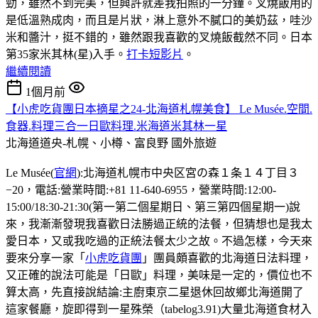
勁，雖然不到完美，但興許就差我拍照的一分鐘。叉燒飯用的
是低溫熟成肉，而且是片狀，淋上意外不膩口的美奶茲，哇沙
米和醬汁，挺不錯的，雖然跟我喜歡的叉燒飯截然不同。日本
第35家米其林(星)入手。
打卡短影片
。
繼續閱讀
1個月前
【小虎吃貨團日本摘星之24-北海道札幌美食】 Le Musée.空間.
食器.料理三合一日歐料理.米海道米其林一星
北海道道央-札幌、小樽、富良野
國外旅遊
Le Musée(
官網
):北海道札幌市中央区宮の森１条１４丁目３
−20，電話:營業時間:+81 11-640-6955，營業時間:12:00-
15:00/18:30-21:30(第一第二個星期日、第三第四個星期一)說
來，我漸漸發現我喜歡日法勝過正統的法餐，但猜想也是我太
愛日本，又或我吃過的正統法餐太少之故。不過怎樣，今天來
要來分享一家「
小虎吃貨團
」團員頗喜歡的北海道日法料理，
又正確的說法可能是「日歐」料理，美味是一定的，價位也不
算太高，先直接說結論:主廚東京二星退休回故鄉北海道開了
這家餐廳，旋即得到一星殊榮（tabelog3.91)大量北海道食材入