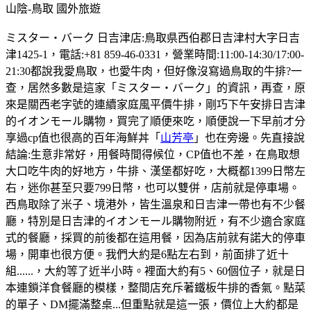
山陰-鳥取
國外旅遊
ミスター・バーク 日吉津店:鳥取県西伯郡日吉津村大字日吉
津1425-1，電話:+81 859-46-0331，營業時間:11:00-14:30/17:00-
21:30都說我愛鳥取，也愛牛肉，但好像沒寫過鳥取的牛排?一
查，居然多數是這家「ミスター・バーク」的資訊，再查，原
來是關西老字號的連續家庭風平價牛排，剛巧下午安排日吉津
的イオンモール購物，買完了順便來吃，順便說一下早前才分
享過cp值也很高的百年海鮮丼「
山芳亭
」也在旁邊。先直接說
結論:生意非常好，用餐時間得候位，CP值也不差，在鳥取想
大口吃牛肉的好地方，牛排、漢堡都好吃，大概都1399日幣左
右，迷你甚至只要799日幣，也可以雙併，店前就是停車場。
西鳥取除了米子、境港外，皆生溫泉和日吉津一帶也有不少餐
廳，特別是日吉津的イオンモール購物附近，有不少適合家庭
式的餐廳，採買的前後都在這用餐，因為店前就有諾大的停車
場，開車也很方便。我們大約是6點左右到，前面排了近十
組......，大約等了近半小時。裡面大約有5、60個位子，就是日
本連鎖洋食餐廳的模樣，整間店充斥著鐵板牛排的香氣。點菜
的單子、DM擺滿整桌...但重點就是這一張，價位上大約都是