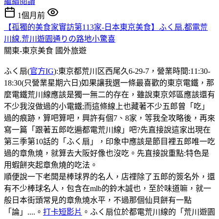
繼續閱讀
1個月前
【孤獨的美食家實訪第113家-日本東京美食】ふく扇.都電荒
川線.荒川遊園通りの路地小驚喜
關東-東京美食
國外旅遊
ふく扇(
官方IG
):東京都荒川区西尾久6-29-7，營業時間:11:30-
18:30(只營業星期六日)如果讓我選一條最喜歡的東京電鐵，那
麼電鐵荒川線應該是獨一無二的存在，雖說東京郊區應該還有
不少我沒做過的小電鐵;而這條線上也藏著不少五郎曾「吃」
過的痕跡，算吧算吧，興許有個7、8家，等我全攻略後，再來
寫一篇「跟著五郎吃遍都電荒川線」吧?先直接說這家出現在
第三季第10話的「ふく扇」，印象中應該是節目裡五郎唯一吃
過的章魚燒，就算去大阪好像也沒吃。先直接說重點:特色是
用蝦餅夾起章魚燒的吃法。
順便說一下老闆是棒球界的名人，店𥚃除了五郎的簽名外，還
有不少棒球名人，包含在mlb的鈴木誠也，至於味道嘛，就一
般日本街頭常見的章魚燒水平，不過那個仙貝餅有一點
「論」....。
打卡短影片
。ふく扇位於都電荒川線的「荒川遊園