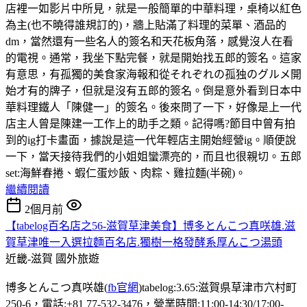
店裡一如影片中所見，就是一般簡單的中華料理，桌椅以紅色
為主(也不曉得誰規訂的)，牆上貼滿了料理的菜單、酒品的
dm，當然還有一些名人的簽名和天花板角落，感覺沒人在看
的電視。通常，我坐下點完餐，就是開始找五郎的簽名。這家
有意思，有孤獨的美食家海報和從それぞれの孤独のグルメ開
始才有的牌子，但就是沒有五郎的簽名。倒是意外看到日本中
華料理鐵人「陳健一」的簽名。後來問了一下，好像是上一代
店主人曾是陳建一工作上的助手之類。記得嗎?節目中曾有拍
到的ig打卡畫面，據說是這一代年輕店主開始經營ig。順便說
一下，當天接待我們的小姐姐蠻漂亮的，而且也很親切。五郎
set:海鮮春捲、蝦仁蛋炒飯、肉粽、雞拉麵(半碗)。
繼續閱讀
2個月前
【tabelog百名店之56-滋賀草津美食】博多とんこつ真咲雄.滋
賀草津唯一入選拉麵百名店.獨樹一格發酵系厚んこつ湯頭
近畿-滋賀
國外旅遊
博多とんこつ真咲雄(
fb官網
)tabelog:3.65:滋賀県草津市穴村町
250-6，電話:+81 77-532-3476，營業時間:11:00-14:30/17:00-