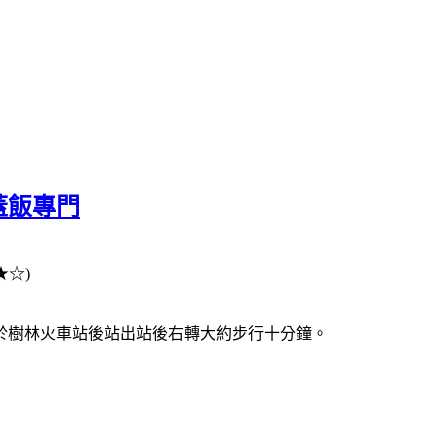
蓋飯專門
★☆)
於樹林火車站後站出站後右轉大約步行十分鐘。