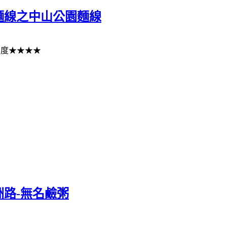
麵線之中山公園麵線
薦度★★★★
路-無名鹼粥