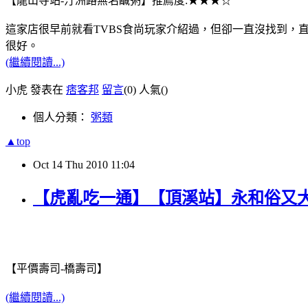
【龍山寺站-汀洲路無名鹹粥】推薦度:★★★☆
這家店很早前就看TVBS食尚玩家介紹過，但卻一直沒找到，
很好。
(繼續閱讀...)
小虎 發表在
痞客邦
留言
(0)
人氣(
)
個人分類：
粥類
▲top
Oct
14
Thu
2010
11:04
【虎亂吃一通】【頂溪站】永和俗又
【平價壽司-橋壽司】
(繼續閱讀...)