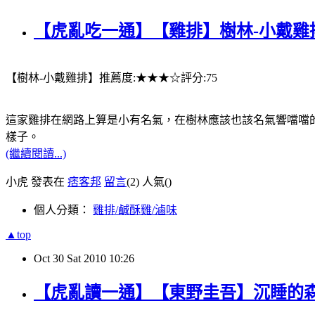
【虎亂吃一通】【雞排】樹林-小戴雞
【樹林-小戴雞排】推薦度:★★★☆評分:75
這家雞排在網路上算是小有名氣，在樹林應該也該名氣響噹噹
樣子。
(繼續閱讀...)
小虎 發表在
痞客邦
留言
(2)
人氣(
)
個人分類：
雞排/鹹酥雞/滷味
▲top
Oct
30
Sat
2010
10:26
【虎亂讀一通】【東野圭吾】沉睡的