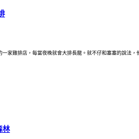
排
的一家雞排店，每當夜晚就會大排長龍。就不仔和塞塞的說法，
森林