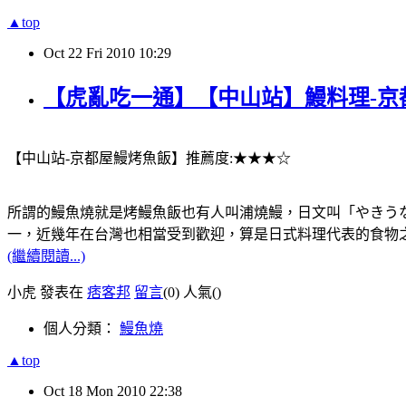
▲top
Oct
22
Fri
2010
10:29
【虎亂吃一通】【中山站】鰻料理-京
【中山站-京都屋鰻烤魚飯】推薦度:★★★☆
所謂的鰻魚燒就是烤鰻魚飯也有人叫浦燒鰻，日文叫「やきう
一，近幾年在台灣也相當受到歡迎，算是日式料理代表的食物
(繼續閱讀...)
小虎 發表在
痞客邦
留言
(0)
人氣(
)
個人分類：
鰻魚燒
▲top
Oct
18
Mon
2010
22:38