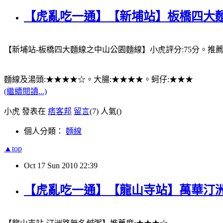
【虎亂吃一通】【新埔站】板橋四大
【新埔站-板橋四大麵線之中山公園麵線】小虎評分:75分。推
麵線及湯頭:★★★★☆。大腸:★★★★。蚵仔:★★★
(繼續閱讀...)
小虎 發表在
痞客邦
留言
(7)
人氣(
)
個人分類：
麵線
▲top
Oct
17
Sun
2010
22:39
【虎亂吃一通】【龍山寺站】萬華汀洲