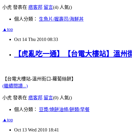
小虎 發表在
痞客邦
留言
(4)
人氣(
)
個人分類：
生魚片/握壽司/海鮮丼
▲top
Oct
14
Thu
2010
08:33
【虎亂吃一通】【台電大樓站】溫州
【台電大樓站-溫州街口-蘿蔔絲餅】
(繼續閱讀...)
小虎 發表在
痞客邦
留言
(0)
人氣(
)
個人分類：
豆漿/燒餅油條/餅類/早餐
▲top
Oct
13
Wed
2010
18:41