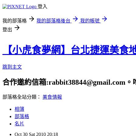
登入
我的部落格
我的部落格後台
我的帳號
登出
【小虎食夢網】台北捷運美食
跳到主文
合作邀約信箱:rabbit38844@gmail.
部落格全站分類：
美食情報
相簿
部落格
名片
Oct
30
Sat
2010
20:18