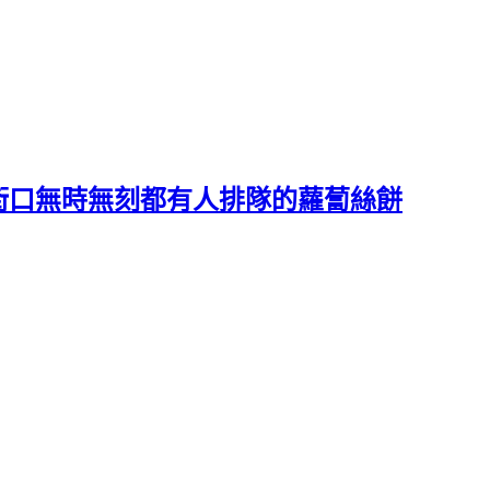
街口無時無刻都有人排隊的蘿蔔絲餅