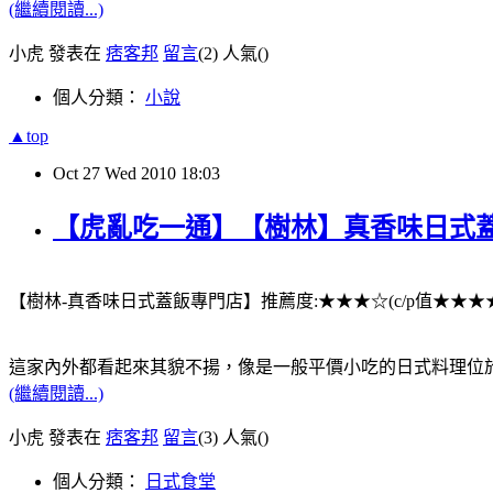
(繼續閱讀...)
小虎 發表在
痞客邦
留言
(2)
人氣(
)
個人分類：
小說
▲top
Oct
27
Wed
2010
18:03
【虎亂吃一通】【樹林】真香味日式
【樹林-真香味日式蓋飯專門店】推薦度:★★★☆(c/p值★★★
這家內外都看起來其貌不揚，像是一般平價小吃的日式料理位
(繼續閱讀...)
小虎 發表在
痞客邦
留言
(3)
人氣(
)
個人分類：
日式食堂