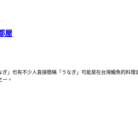
都屋
なぎ」也有不少人直接簡稱「うなぎ」可能是在台灣鰻魚的料理
之一。