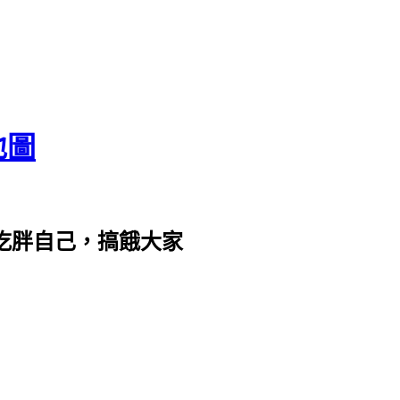
地圖
com。吃胖自己，搞餓大家