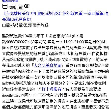
繼續閱讀
3個月前
【台北捷運美食-中山國小站小吃】熊記魷魚羹.一碗四種羹.油
亮滷肉飯.黑白切
肉羹/花枝羹/湯類
國內旅遊
熊記魷魚羹:104臺北市中山區德惠街97-1號，電
話:0983760927，營業時間:星期一、11:00–21:00(星期日休)基
隆人自然吃習慣了包著魚漿包著魷魚的魷魚羹，但其實我也蠻
喜歡像是燙魷魚的魷魚羹(我都管它叫太祖魷魚羹)。自從板橋
莒光路(新埔)那攤收了後，我就再也找不到喜歡的了。前陣子
在我那42萬人的「
大台北美食地圖
」看見有團員分享這家，於
是便找時間去試了一下，果然是我偏好的那種魷魚羹，更好的
是這家的綜合羹一次可以嚐到四種不同的羹.魯肉飯也不差.黑
白切中規中矩.除了紅燒肉不是我好的外，是家若然在我家附
近應該會很常去的店。
打卡短影音
。有人問我為什麼要放
google map地圖?查一下不就有了?其實，我只是希望大家在看
文章時，立馬就可以有個初步的概念，這家店在哪，畢竟不是
每個人對每個地方都有那麼清楚的地理概念，而且我又很愛寫