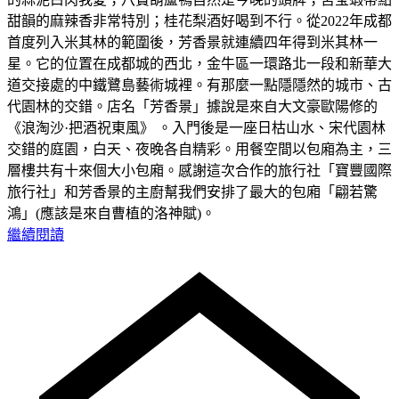
甜韻的麻辣香非常特別；桂花梨酒好喝到不行。從2022年成都
首度列入米其林的範圍後，芳香景就連續四年得到米其林一
星。它的位置在成都城的西北，金牛區一環路北一段和新華大
道交接處的中鐵鷺島藝術城裡。有那麼一點隱隱然的城市、古
代園林的交錯。店名「芳香景」據說是來自大文豪歐陽修的
《浪淘沙·把酒祝東風》 。入門後是一座日枯山水、宋代園林
交錯的庭園，白天、夜晚各自精彩。用餐空間以包廂為主，三
層樓共有十來個大小包廂。感謝這次合作的旅行社「寶豐國際
旅行社」和芳香景的主廚幫我們安排了最大的包廂「翩若驚
鴻」(應該是來自曹植的洛神賦)。
繼續閱讀