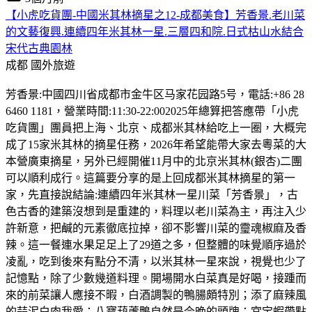
【小虎吃貨團-中國米其林摘星之12-成都美食】芳香景.老川菜
的文藝復興.連續四年米其林一星.三層四和院.日式枯山水結合
宋代古典園林
成都
國外旅遊
芳香景:中國四川省成都市金牛区马家花园路5号，電話:+86 28
6460 1181，營業時間:11:30-22:002025年總算把答應帶「小虎
吃貨團」團員把上海、北京、成都米其林給吃上一圈，大概完
成了15家米其林的摘星任務，2026年希望能帶大家去粵菜的大
本營廣東摘星，另外已經開催11月中的北京米其林(銀杏)二團
可以順利成行。這篇要分享的是上回成都米其林摘星的第一
家，先直接說結論:連續四年米其林一星川菜「芳香景」，古
色古香的建築沒想到是重建的，料理以老川菜為主，再注入少
許新意，把鹹的元素徹底拉掉，卻不影響川菜的𩆜魂椒麻及香
辣。這一餐連水果足足上了29道之多，但整體的味覺順序過於
凌亂，吃到後來有點分不清，以米其林一星來說，視覺也少了
記憶點，除了少數幾道料理。開場開水白菜真是好喝，接踵而
來的前菜讓人應接不暇，白酒調製的鴨腸頗特別；添了麻辣風
的蒜泥白肉我愛；八寶葫蘆鴨自然是今晚的頭牌；宮宝蝦帶點