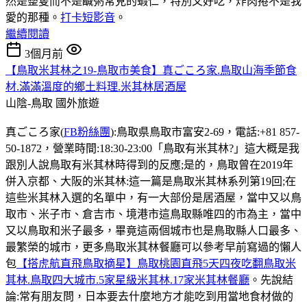
然是整隻而不是鹹粥常見的蝦仁，特別又好吃，炸肉捲不是我
愛的那種。
打卡短影音
。
繼續閱讀
3個月前
【鳥取米其林之19-鳥取市美食】真ごころ家.鳥取山海季節食
材.滿滿溫度的鄉土料理.米其林居酒屋
山陰-鳥取
國外旅遊
真ごころ家(
FB粉絲團
):鳥取県鳥取市富安2-69，電話:+81 857-
50-1872，營業時間:18:30-23:00「鳥取有米其林?」這大概是我
跟別人說鳥取有米其林時得到的反應;是的，鳥取曾在2019年
併入京都、大阪的米其林:這一篇是鳥取米其林系列第19回;在
這些米其林入選的名單中，有一大部份是居酒屋，當中又以鳥
取市、米子市、倉吉市、境港市這鳥取縣唯四的市為主，當中
又以鳥取和米子最多，畢竟這兩個城市也是鳥取縣人口最多、
最繁榮的城市，更多鳥取米其林餐廳可以參考早前寫過的懶人
包
【搭虎航直飛鳥取摘星】鳥取桃園直飛5天四夜吃翻鳥取米
其林.鳥取四大城市.5家星級米其林.17家米其林餐廳
。先說結
論:常有朋友問，日本要去什麼地方才能吃到用當地食材做的