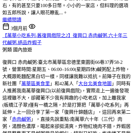
右，有的甚至只要100多日幣。小小的一家店，但料理的選項
如五郎所說，讓人眼花瞭亂...。
繼續閱讀
3個月前
【萬華小吃系列-舊復興戲院之2】復興口 赤肉鹹粥.六十年三
代鹹粥.絕品炸蝦子
粥類
國內旅遊
復興口 赤肉鹹粥:臺北市萬華區忠德里東園街66巷37弄58-2
號，營業時間:星期五、06:00–16:00(星期四休)鹹粥配上炸物，
大概跟乾麵配黑白切一樣，同樣讓我難以抵抗。前陣子在我的
新社團「
萬華區美食里
」和42萬人「
大台北美食地圖
」同時有
人推薦我南萬華復興口(以前復興戲院)，實際走上一遍後發現
這裡雖不大，卻藏著不少我有興趣的小吃老店，加上離我家
(板橋江子翠)僅有一橋之隔，於是打算把「萬華小吃系列」再
延伸。上一回分享了第一家「復興什錦麵店」，這回再來第二
家「
赤肉鹹粥
」，直接先說重點:南萬華六十年（三代）肉
粥，湯顏色濃厚，喝起來卻挺清爽，炸物紅燒肉不錯，炸蝦居