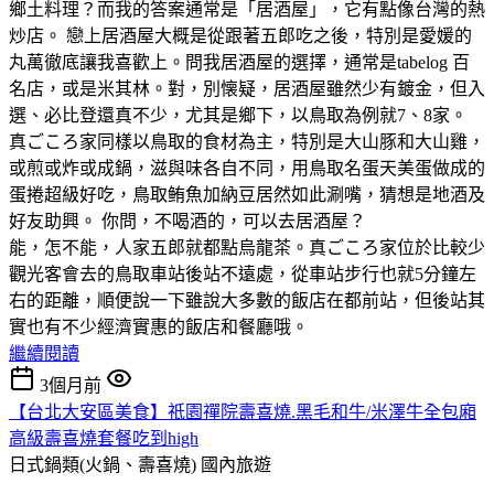
鄉土料理？而我的答案通常是「居酒屋」，它有點像台灣的熱
炒店。 戀上居酒屋大概是從跟著五郎吃之後，特別是愛媛的
丸萬徹底讓我喜歡上。問我居酒屋的選擇，通常是tabelog 百
名店，或是米其林。對，別懐疑，居酒屋雖然少有鍍金，但入
選、必比登還真不少，尤其是鄉下，以鳥取為例就7、8家。
真ごころ家同樣以鳥取的食材為主，特別是大山豚和大山雞，
或煎或炸或成鍋，滋與味各自不同，用鳥取名蛋天美蛋做成的
蛋捲超級好吃，鳥取鲔魚加納豆居然如此涮嘴，猜想是地酒及
好友助興。 你問，不喝酒的，可以去居酒屋？
能，怎不能，人家五郎就都點烏龍茶。真ごころ家位於比較少
觀光客會去的鳥取車站後站不遠處，從車站步行也就5分鐘左
右的距離，順便說一下雖說大多數的飯店在都前站，但後站其
實也有不少經濟實惠的飯店和餐廳哦。
繼續閱讀
3個月前
【台北大安區美食】祇園禪院壽喜燒.黑毛和牛/米澤牛全包廂
高級壽喜燒套餐吃到high
日式鍋類(火鍋、壽喜燒)
國內旅遊