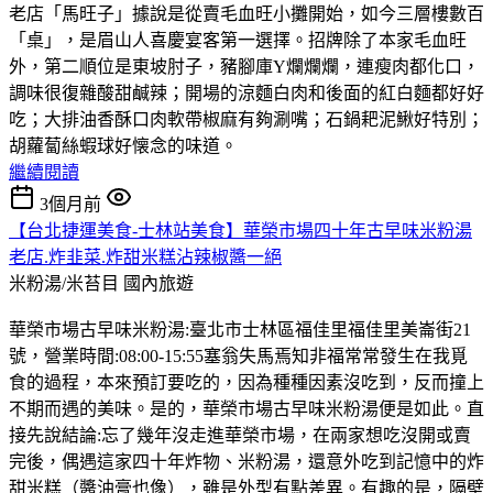
老店「馬旺子」據說是從賣毛血旺小攤開始，如今三層樓數百
「桌」，是眉山人喜慶宴客第一選擇。招牌除了本家毛血旺
外，第二順位是東坡肘子，豬腳庫Y爛爛爛，連瘦肉都化口，
調味很復雜酸甜鹹辣；開場的涼麵白肉和後面的紅白麵都好好
吃；大排油香酥口肉軟帶椒麻有夠涮嘴；石鍋耙泥鰍好特別；
胡蘿蔔絲蝦球好懐念的味道。
繼續閱讀
3個月前
【台北捷運美食-士林站美食】華榮市場四十年古早味米粉湯
老店.炸韭菜.炸甜米糕沾辣椒醬一絕
米粉湯/米苔目
國內旅遊
華榮市場古早味米粉湯:臺北市士林區福佳里福佳里美崙街21
號，營業時間:08:00-15:55塞翁失馬焉知非福常常發生在我覓
食的過程，本來預訂要吃的，因為種種因素沒吃到，反而撞上
不期而遇的美味。是的，華榮市場古早味米粉湯便是如此。直
接先說結論:忘了幾年沒走進華榮市場，在兩家想吃沒開或賣
完後，偶遇這家四十年炸物、米粉湯，還意外吃到記憶中的炸
甜米糕（醬油膏也像），雖是外型有點差異。有趣的是，隔壁