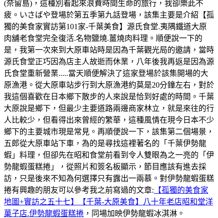
(奈留島)，這種別看起來浪費時間生命的旅行，我卻樂此不
疲。いさばや登場於第五季第九話登場，該集主要是介紹【孤
獨的美食家實訪第101家-千葉美食】源氏食堂.夷隅鐵道大原
肉舖老食堂完全復活.名物鹽燒.薑燒肉料理。順便說一下的
是，我第一次來到大原車站時是因為千葉觀光局的邀請，當時
源氏食堂正巧因為店主人故逝而休業，八年後我再返是因為源
氏食堂重新營業.....當天順便解決了這家登場於該集開場的大
原漁港。從大原車站步行到大原漁港約莫是20分鐘左右，對於
我這個喜歡在日本鄉下散步的人來說是恰到好處的時間。千葉
大原說是鄉下，但最少主要道路兩邊商家林立，就是來往的行
人比較少，但看得出來曾經的繁華，這種風情在現今日本不少
鄉下的主要城市現是常見。再順便說一下，該集第二個場景，
五郎從大原車站下車，為的是尋找這裡著名的「千葉伊勢龍
蝦」料理，但卻先在昭和食堂前看到令人雙眼為之一亮的「伊
勢龍蝦蛋糕捲」，從照片和簽名板顯示，節目應該有進去採
訪，只是後來不知為何選擇只有露出一兩慕。對伊勢龍蝦蛋糕
捲有興趣的朋友可以參考我之前寫過的文章:
【孤獨的美食家
地圖+實訪之五十七】【千葉-大原美食】八十年老店昭和堂洋
菓子店.伊勢龍蝦蛋糕捲
，同場加映伊勢龍蝦冰淇淋。