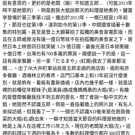
挺有意思的，更妙的是老闆（娘）不知道五郎…（可能2013年
時不是她管的），倒是廚房大姐說那天的料理是她煮的。臚雷
亭登場於第三季第12話，播出於2013年，一幌已經是13年前
了，節目也從第3季，演到如今的第11季，中間還穿插著十數
集的特別篇，甚至是登上大銀幕拍了孤獨的美食家電影版，而
且在五郎威脅沒有達一億日幣就不在拍孤獨的美食家之下，居
然日本上映首四日就突破 3.29 億日圓，最後光是日本就衝破
十億日幣，台灣也有700多萬的票房。順便說一下的是，這一
話有兩家餐廳，另一家「だるまや」(紅圈)我去了兩家都沒
開.....。出了JR大井町車站就是五郎走過的商店街，兩則有許
多餐廳、酒場林立的巷弄。店門口基本上和13年前沒什麼差
別，就是帆布、看板有重新換過。店內也幾乎都一樣，就是店
裡的前檯從年輕妹子(是演員)換成像媽媽桑的大姐(笑)。有趣
的是整間餐廳我找不到五郎的簽名，問了會說一點中文的大
姐，她居然不認識五郎，倒是一直指著牆上的照片說，有名人
來採訪過，但我看了一下，一個也不認識XD後來是在廚房做
菜的大姐(右)跑出來，一聊才知道當天節目的料理是她做的，
她是上海人在店裡工作15年之久，現在的老闆是大姐(左)。這
裡的料理以下酒的中餐為主，多數的料理價位都在300日幣左