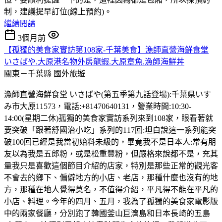
制，建議提早訂位(線上預約)。
繼續閱讀
3個月前
【孤獨的美食家實訪第108家-千葉美食】漁師直營海鮮食堂
いさばや.大原港名物外房龍蝦.大原章魚.漁師海鮮丼
關東－千葉縣
國外旅遊
漁師直營海鮮食堂 いさばや(第五季第九話登場):千葉県いす
み市大原11573，電話:+81470640131，營業時間:10:30-
14:00(星期二休)孤獨的美食家實訪系列來到108家，眼看著就
要突破「跟著舒國治小吃」系列的117回:坦白說這一系列能突
破100回已經是我當初始料未級的，畢竟我不是日本人:常有朋
友以為我是五郎粉，或是松重豐粉，但嚴格來說都不是，充其
量我只是喜歡這個節目介紹的店家，特別是那些正常的觀光客
不會去的鄉下、偏僻地方的小店、老店，那種什麼也沒有的地
方，那種在地人覺得莫名，不值得介紹，平凡得不能在平凡的
小店、料理。今年的四月、五月，我為了孤獨的美食家電影版
中的兩家餐廳，分別跑了韓國釜山巨濟島和日本長崎的五島