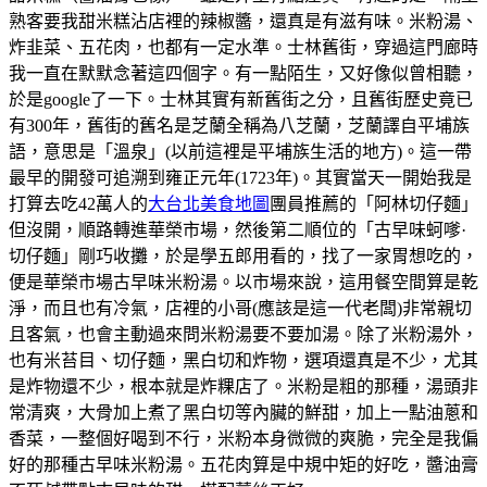
熟客要我甜米糕沾店裡的辣椒醬，還真是有滋有味。米粉湯、
炸韭菜、五花肉，也都有一定水準。士林舊街，穿過這門廊時
我一直在默默念著這四個字。有一點陌生，又好像似曾相聽，
於是google了一下。士林其實有新舊街之分，且舊街歷史竟已
有300年，舊街的舊名是芝蘭全稱為八芝蘭，芝蘭譯自平埔族
語，意思是「溫泉」(以前這裡是平埔族生活的地方)。這一帶
最早的開發可追溯到雍正元年(1723年)。其實當天一開始我是
打算去吃42萬人的
大台北美食地圖
團員推薦的「阿林切仔麵」
但沒開，順路轉進華榮市場，然後第二順位的「古早味蚵嗲·
切仔麵」剛巧收攤，於是學五郎用看的，找了一家胃想吃的，
便是華榮市場古早味米粉湯。以市場來說，這用餐空間算是乾
淨，而且也有冷氣，店裡的小哥(應該是這一代老闆)非常親切
且客氣，也會主動過來問米粉湯要不要加湯。除了米粉湯外，
也有米苔目、切仔麵，黑白切和炸物，選項還真是不少，尤其
是炸物還不少，根本就是炸粿店了。米粉是粗的那種，湯頭非
常清爽，大骨加上煮了黑白切等內臟的鮮甜，加上一點油蔥和
香菜，一整個好喝到不行，米粉本身微微的爽脆，完全是我偏
好的那種古早味米粉湯。五花肉算是中規中矩的好吃，醬油膏