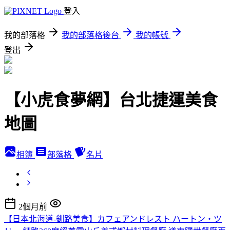
登入
我的部落格
我的部落格後台
我的帳號
登出
【小虎食夢網】台北捷運美食
地圖
相簿
部落格
名片
2個月前
【日本北海道-釧路美食】カフェアンドレスト ハートン・ツ