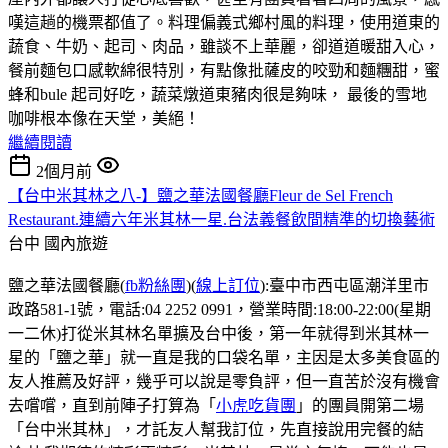
嘆這趟的機票都值了。料理偏義式鄉村風的料理，使用道東的
蔬食、牛奶、起司、肉品，雖談不上華麗，卻道道暖甜入心，
餐前麵包口感軟綿很特別，有點像批薩皮的咬勁和麵糰甜，蜜
蜂和bule 起司好吃，蔬菜燉道東豬肉很是夠味， 最後的雪地
咖啡根本像在天堂，美絕！
繼續閱讀
2個月前
【台中米其林之八-】鹽之華法國餐廳Fleur de Sel French
Restaurant.連續六年米其林一星.台法義餐飲間精準的切換藝術
台中
國內旅遊
鹽之華法國餐廳(
fb粉絲團
)(
線上訂位
):臺中市西屯區潮洋里市
政路581-1號，電話:04 2252 0991，營業時間:18:00-22:00(星期
一二休)打從米其林名單擴及台中後，第一年就得到米其林一
星的「鹽之華」就一直是我的口袋名單，主因是太多美食區的
友人推薦及好評，幾乎可以說是零負評，但一直苦於沒有機會
去嚐嚐，直到前陣子打算為「
小虎吃貨團
」的團員開第二場
「台中米其林」，才託友人幫我訂位，先直接說用完餐的結