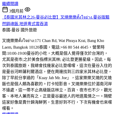
繼續閱讀
3個月前
【泰國米其林之26-曼谷必比登】叉燒樂樂ตั้งใจย่าง.曼谷版黯
然銷魂飯.地道粵式雲吞湯
泰國-曼谷
國外旅遊
叉燒樂樂ตั้งใจย่าง:171 Chan Rd, Wat Phraya Krai, Bang Kho
Laem, Bangkok 10120泰國，電話:+66 80 544 4645，營業時
間:10:00-19:00曼谷的小吃，大概是個人覺得僅次於台灣的，
尤其是夜市;之於美食指標米其林; 必比登更勝星級。因此，每
次到泰國旅遊，我總會找幾家必比登嚐嚐，這次在曼谷入住的
是曼谷河畔薩利爾酒店，便在周邊找到三四家米其林必比登，
除了早前分享過的「Kuay Jab Mr. Joe」，這家樂樂叉燒的叉燒
飯也是個人頗為喜歡的。打卡短影音。叉燒樂樂位於湄南河岸
不遠處，這一帶不止高級飯店林立，百貨、夜市也不少，觀光
客、本地人兼而有之，正是曼谷最迷人的地道風情之一。隔壁
這家好像是賣什錦海鮮粥，生意好到不行，下次有機會也來嚐
嚐看。