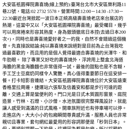
大安區祇園禪院壽喜燒(線上預約):臺灣台北市大安區樂利路11
巷22號，電話:02 2732 5578，營業時間:12:00－14:30 -17:30－
22:30最近台灣掀起一波日本正統高級壽喜燒老店來台展店的
熱潮，這當中又以「大安區祇園禪院壽喜燒」最受囑目，幾乎
可以用席捲來形容其熱度，身為徹頭徹底日本控(去過日本200
次+)，同時也是壽喜燒愛好者之一的我，自然不會錯過這個機
會。先直接說結論:純以壽喜燒來說絕對是目前為止台灣我吃
過最喜歡的，而且用的是個人覺得最適合壽喜燒的米澤牛．和
牛肋眼。 除了專業又好吃的壽喜燒外，浮誇用上整盒北海道
海膽的黑金海膽麵也非常值得一試，最後的甜點也是不含糊，
手工芝士豆腐奶同樣令人驚艷。真心值得重要節日在這安排一
餐。打卡短影音連結。大安區祇園禪院壽喜燒位於大安區遠東
香格里拉周邊，捷運站六張犁及信義安和都是步行可達的距
離，交通上算是蠻便利的。門口光是日式木質圓形窗景、庭院
造景，竹林、石燈、小沙僧，水池氛圍很完整禪風設計，就能
讓人感受到滿滿的日式風格。開車族附近也有停車場可以停。
走進店內，大大小小的包廂瞬間尊貴感升滿，服務人員也非常
親切且專業，套句網紅最愛用的形容詞那便是「秒到日本」。
但，要順利提醒一下的是，這裡因為都是包廂，所以採預約