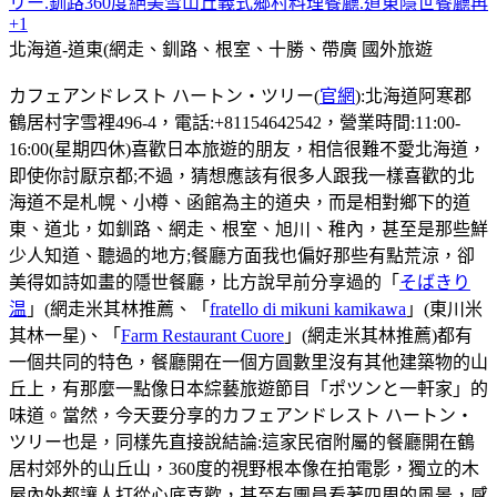
リー.釧路360度絕美雪山丘義式鄉村料理餐廳.道東隱世餐廳再
+1
北海道-道東(網走、釧路、根室、十勝、帶廣
國外旅遊
カフェアンドレスト ハートン・ツリー(
官網
):北海道阿寒郡
鶴居村字雪裡496-4，電話:+81154642542，營業時間:11:00-
16:00(星期四休)喜歡日本旅遊的朋友，相信很難不愛北海道，
即使你討厭京都;不過，猜想應該有很多人跟我一樣喜歡的北
海道不是札幌、小樽、函館為主的道央，而是相對鄉下的道
東、道北，如釧路、網走、根室、旭川、稚內，甚至是那些鮮
少人知道、聽過的地方;餐廳方面我也偏好那些有點荒涼，卻
美得如詩如畫的隱世餐廳，比方說早前分享過的「
そばきり
温
」(網走米其林推薦、「
fratello di mikuni kamikawa
」(東川米
其林一星)、「
Farm Restaurant Cuore
」(網走米其林推薦)都有
一個共同的特色，餐廳開在一個方圓數里沒有其他建築物的山
丘上，有那麼一點像日本綜藝旅遊節目「ポツンと一軒家」的
味道。當然，今天要分享的カフェアンドレスト ハートン・
ツリー也是，同樣先直接說結論:這家民宿附屬的餐廳開在鶴
居村郊外的山丘山，360度的視野根本像在拍電影，獨立的木
屋內外都讓人打從心底喜歡，甚至有團員看著四周的風景，感