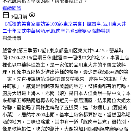
不死鹹帶點古早味的甜，搭配薑絲正好。
繼續閱讀
3個月前
【孤獨的美食家實訪第109家-東京美食】臚雷亭.品川東大井
二十年立式中華居酒屋.豚肉辛旨煮x麻婆豆腐頗特別
戀愛情事
臚雷亭(第三季第12話):東京都品川区東大井5-4-15，營業時
間:17:00-22:15(星期日休)臚雷亭一個很中文的名字，事實上店
裡也以中華料理為主，是一家位於品川東大井的平價立飲料
理，印象中五郎極少進出這樣的餐廳，最少是我follow過的第
一家。先直接說結論:謝謝五郎又帶我來一座陌生的車站「大
井町駅」，感覺是個越夜越美麗的地方，整條街都有酒可喝。
廚房大姐是上海人，老闆（娘）是日本人但會說一點中文；本
來想學五郎點兩道再去吃附近另一家居酒屋，結果兩位大姐太
好聊，最後喝了兩杯生啤點了五道菜，連「お通し」(要錢的
小菜），居然才2000出頭。基本上每道都算好吃，當然因為喝
酒的地方，口味也略重，其中有一道「豚肉辛旨煮」很特別，
像是乾燒蝦仁，吃完的醬汁，大姐說加140回鍋燒成麻婆豆腐