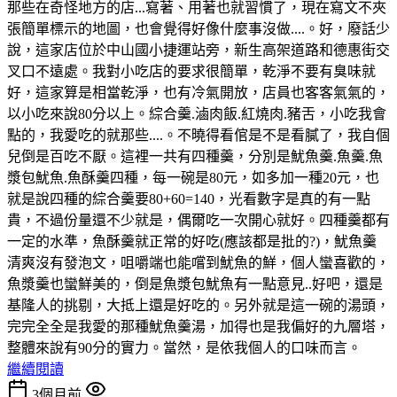
那些在奇怪地方的店...寫著、用著也就習慣了，現在寫文不夾
張簡單標示的地圖，也會覺得好像什麼事沒做....。好，廢話少
說，這家店位於中山國小捷運站旁，新生高架道路和德惠街交
叉口不遠處。我對小吃店的要求很簡單，乾淨不要有臭味就
好，這家算是相當乾淨，也有冷氣開放，店員也客客氣氣的，
以小吃來說80分以上。綜合羹.滷肉飯.紅燒肉.豬舌，小吃我會
點的，我愛吃的就那些....。不曉得看倌是不是看膩了，我自個
兒倒是百吃不厭。這裡一共有四種羹，分別是魷魚羹.魚羹.魚
漿包魷魚.魚酥羹四種，每一碗是80元，如多加一種20元，也
就是說四種的綜合羹要80+60=140，光看數字是真的有一點
貴，不過份量還不少就是，偶爾吃一次開心就好。四種羹都有
一定的水準，魚酥羹就正常的好吃(應該都是批的?)，魷魚羹
清爽沒有發泡文，咀嚼端也能嚐到魷魚的鮮，個人蠻喜歡的，
魚漿羹也蠻鮮美的，倒是魚漿包魷魚有一點意見..好吧，還是
基隆人的挑剔，大抵上還是好吃的。另外就是這一碗的湯頭，
完完全全是我愛的那種魷魚羹湯，加得也是我偏好的九層塔，
整體來說有90分的實力。當然，是依我個人的口味而言。
繼續閱讀
3個月前