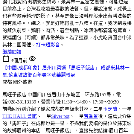
論:比我期待的精彩更精彩，米其林一星當之無愧，可能也是
目前為止，台灣我吃過最喜歡的法餐。但，要說法餐，感覺上
也有些歐義料理的影子，甚至是像日法料理般走出台灣法餐的
特有風格。，總之，就是好吃得亂七八糟。在這，我吃到最棒
的鮭魚前菜、鵝肝、肉派、甚至甜點、冰淇淋都滿滿的驚喜，
就連麵包（可續）都非常美味。為了這家，小虎吃貨團台中米
其林二團開催。
打卡短影音
。
繼續閱讀
3個月前
【中國-成都印象】眉州川菜選「馬旺子飯店」.成都米其林一
星.蘇東坡故鄉百年老字號華麗轉身
成都
國外旅遊
馬旺子飯店:中國四川省眉山市东坡区二环东路157号，電
話:028-38113139，營業時間:11:30〜14:00、17:30〜20:30
前幾回分別介紹了幾家成都的星級米其林，二星
玉芝蘭
、一星
THE HALL 會館
、一星
Silver pot
、一星
芳香景
後，這篇要介紹
的「馬旺子」在成都也是一星，不過我們要嚐的是位於蘇東坡
的故鄉眉州的本店「馬旺子飯店」，直接先說結論:眉山百年