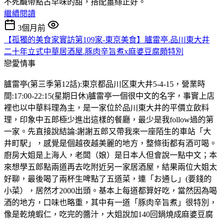
不死鹹帶點古早味的甜，搭配薑絲正好。
繼續閱讀
3個月前
【孤獨的美食家實訪第109家-東京美食】臚雷亭.品川東大井
二十年立式中華居酒屋.豚肉辛旨煮x麻婆豆腐頗特別
戀愛情事
臚雷亭(第三季第12話):東京都品川区東大井5-4-15，營業時
間:17:00-22:15(星期日休)臚雷亭一個很中文的名字，事實上店
裡也以中華料理為主，是一家位於品川東大井的平價立飲料
理，印象中五郎極少進出這樣的餐廳，最少是我follow過的第
一家。先直接說結論:謝謝五郎又帶我來一座陌生的車站「大
井町駅」，感覺是個越夜越美麗的地方，整條街都有酒可喝。
廚房大姐是上海人，老闆（娘）是日本人但會說一點中文；本
來想學五郎點兩道再去吃附近另一家居酒屋，結果兩位大姐太
好聊，最後喝了兩杯生啤點了五道菜，連「お通し」(要錢的
小菜），居然才2000出頭。基本上每道都算好吃，當然因為喝
酒的地方，口味也略重，其中有一道「豚肉辛旨煮」很特別，
像是乾燒蝦仁，吃完的醬汁，大姐說加140回鍋燒成麻婆豆腐