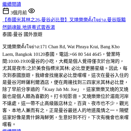
繼續閱讀
3個月前
【泰國米其林之26-曼谷必比登】叉燒樂樂ตั้งใจย่าง.曼谷版黯
然銷魂飯.地道粵式雲吞湯
泰國-曼谷
國外旅遊
叉燒樂樂ตั้งใจย่าง:171 Chan Rd, Wat Phraya Krai, Bang Kho
Laem, Bangkok 10120泰國，電話:+66 80 544 4645，營業時
間:10:00-19:00曼谷的小吃，大概是個人覺得僅次於台灣的，
尤其是夜市;之於美食指標米其林; 必比登更勝星級。因此，每
次到泰國旅遊，我總會找幾家必比登嚐嚐，這次在曼谷入住的
是曼谷河畔薩利爾酒店，便在周邊找到三四家米其林必比登，
除了早前分享過的「Kuay Jab Mr. Joe」，這家樂樂叉燒的叉燒
飯也是個人頗為喜歡的。打卡短影音。叉燒樂樂位於湄南河岸
不遠處，這一帶不止高級飯店林立，百貨、夜市也不少，觀光
客、本地人兼而有之，正是曼谷最迷人的地道風情之一。隔壁
這家好像是賣什錦海鮮粥，生意好到不行，下次有機會也來嚐
嚐看。