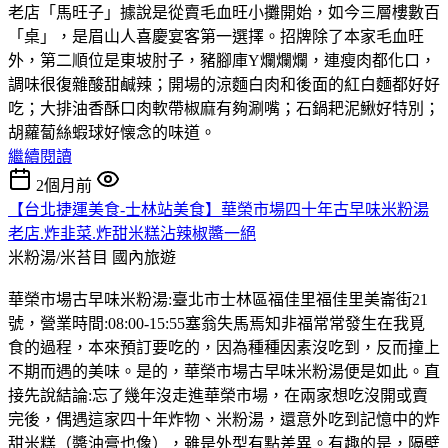
老店「馬旺子」據說是從賣毛血旺小攤開始，如今三層樓數百
「桌」，是眉山人喜慶宴客第一選擇。招牌除了本家毛血旺
外，第二順位是東坡肘子，豬腳庫Y爛爛爛，連瘦肉都化口，
調味很復雜酸甜鹹辣；開場的涼麵白肉和後面的紅白麵都好好
吃；大排油香酥口肉軟帶椒麻有夠涮嘴；石鍋耙泥鰍好特別；
胡蘿蔔絲蝦球好懐念的味道。
繼續閱讀
2個月前
【台北捷運美食-士林站美食】華榮市場四十年古早味米粉湯
老店.炸韭菜.炸甜米糕沾辣椒醬一絕
米粉湯/米苔目
國內旅遊
華榮市場古早味米粉湯:臺北市士林區福佳里福佳里美崙街21
號，營業時間:08:00-15:55塞翁失馬焉知非福常常發生在我覓
食的過程，本來預訂要吃的，因為種種因素沒吃到，反而撞上
不期而遇的美味。是的，華榮市場古早味米粉湯便是如此。直
接先說結論:忘了幾年沒走進華榮市場，在兩家想吃沒開或賣
完後，偶遇這家四十年炸物、米粉湯，還意外吃到記憶中的炸
甜米糕（醬油膏也像），雖是外型有點差異。有趣的是，隔壁