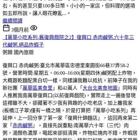
右，有的甚至只要100多日幣。小小的一家店，但料理的選項
如五郎所說，讓人眼花瞭亂...。
繼續閱讀
3個月前
【萬華小吃系列-舊復興戲院之2】復興口 赤肉鹹粥.六十年三
代鹹粥.絕品炸蝦子
粥類
國內旅遊
復興口 赤肉鹹粥:臺北市萬華區忠德里東園街66巷37弄58-2
號，營業時間:星期五、06:00–16:00(星期四休)鹹粥配上炸物，
大概跟乾麵配黑白切一樣，同樣讓我難以抵抗。前陣子在我的
新社團「
萬華區美食里
」和42萬人「
大台北美食地圖
」同時有
人推薦我南萬華復興口(以前復興戲院)，實際走上一遍後發現
這裡雖不大，卻藏著不少我有興趣的小吃老店，加上離我家
(板橋江子翠)僅有一橋之隔，於是打算把「萬華小吃系列」再
延伸。上一回分享了第一家「復興什錦麵店」，這回再來第二
家「
赤肉鹹粥
」，直接先說重點:南萬華六十年（三代）肉
粥，湯顏色濃厚，喝起來卻挺清爽，炸物紅燒肉不錯，炸蝦居