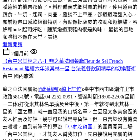
嘆這趟的機票都值了。料理偏義式鄉村風的料理，使用道東的
蔬食、牛奶、起司、肉品，雖談不上華麗，卻道道暖甜入心，
餐前麵包口感軟綿很特別，有點像批薩皮的咬勁和麵糰甜，蜜
蜂和bule 起司好吃，蔬菜燉道東豬肉很是夠味， 最後的雪地
咖啡根本像在天堂，美絕！
繼續閱讀
2個月前
【台中米其林之八-】鹽之華法國餐廳Fleur de Sel French
Restaurant.連續六年米其林一星.台法義餐飲間精準的切換藝術
台中
國內旅遊
鹽之華法國餐廳(
fb粉絲團
)(
線上訂位
):臺中市西屯區潮洋里市
政路581-1號，電話:04 2252 0991，營業時間:18:00-22:00(星期
一二休)打從米其林名單擴及台中後，第一年就得到米其林一
星的「鹽之華」就一直是我的口袋名單，主因是太多美食區的
友人推薦及好評，幾乎可以說是零負評，但一直苦於沒有機會
去嚐嚐，直到前陣子打算為「
小虎吃貨團
」的團員開第二場
「台中米其林」，才託友人幫我訂位，先直接說用完餐的結