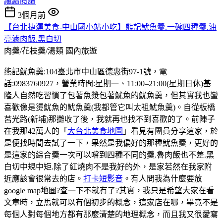
繼續閱讀
3個月前
【台北捷運美食-中山國小站小吃】熊記魷魚羹.一碗四種羹.油
亮滷肉飯.黑白切
肉羹/花枝羹/湯類
國內旅遊
熊記魷魚羹:104臺北市中山區德惠街97-1號，電
話:0983760927，營業時間:星期一、11:00–21:00(星期日休)基
隆人自然吃習慣了包著魚漿包著魷魚的魷魚羹，但其實我也蠻
喜歡像是燙魷魚的魷魚羹(我都管它叫太祖魷魚羹)。自從板橋
莒光路(新埔)那攤收了後，我就再也找不到喜歡的了。前陣子
在我那42萬人的「
大台北美食地圖
」看見有團員分享這家，於
是便找時間去試了一下，果然是我偏好的那種魷魚羹，更好的
是這家的綜合羹一次可以嚐到四種不同的羹.魯肉飯也不差.黑
白切中規中矩.除了紅燒肉不是我好的外，是家若然在我家附
近應該會很常去的店。
打卡短影音
。有人問我為什麼要放
google map地圖?查一下不就有了?其實，我只是希望大家在看
文章時，立馬就可以有個初步的概念，這家店在哪，畢竟不是
每個人對每個地方都有那麼清楚的地理概念，而且我又很愛寫