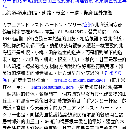
リー.釧路360度絕美雪山丘義式鄉村料理餐廳.道東隱世餐廳再
+1
北海道-道東(網走、釧路、根室、十勝、帶廣
國外旅遊
カフェアンドレスト ハートン・ツリー(
官網
):北海道阿寒郡
鶴居村字雪裡496-4，電話:+81154642542，營業時間:11:00-
16:00(星期四休)喜歡日本旅遊的朋友，相信很難不愛北海道，
即使你討厭京都;不過，猜想應該有很多人跟我一樣喜歡的北
海道不是札幌、小樽、函館為主的道央，而是相對鄉下的道
東、道北，如釧路、網走、根室、旭川、稚內，甚至是那些鮮
少人知道、聽過的地方;餐廳方面我也偏好那些有點荒涼，卻
美得如詩如畫的隱世餐廳，比方說早前分享過的「
そばきり
温
」(網走米其林推薦、「
fratello di mikuni kamikawa
」(東川米
其林一星)、「
Farm Restaurant Cuore
」(網走米其林推薦)都有
一個共同的特色，餐廳開在一個方圓數里沒有其他建築物的山
丘上，有那麼一點像日本綜藝旅遊節目「ポツンと一軒家」的
味道。當然，今天要分享的カフェアンドレスト ハートン・
ツリー也是，同樣先直接說結論:這家民宿附屬的餐廳開在鶴
居村郊外的山丘山，360度的視野根本像在拍電影，獨立的木
屋內外都讓人打從心底喜歡，甚至有團員看著四周的風景，感