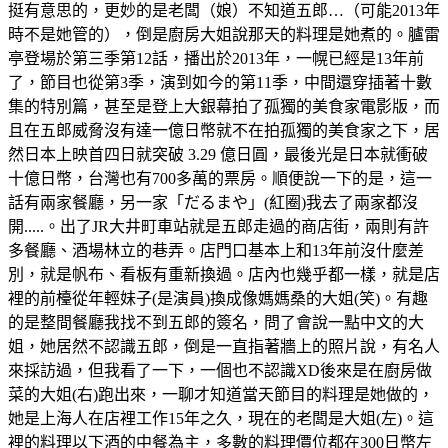
挺有意思的，更妙的是老闆（娘）不知道五郎…（可能2013年
時不是她管的），倒是廚房大姐說那天的料理是她煮的。臚雷
亭登場於第三季第12話，播出於2013年，一幌已經是13年前
了，節目也從第3季，演到如今的第11季，中間還穿插著十數
集的特別篇，甚至是登上大銀幕拍了孤獨的美食家電影版，而
且在五郎威脅沒有達一億日幣就不在拍孤獨的美食家之下，居
然日本上映首四日就突破 3.29 億日圓，最後光是日本就衝破
十億日幣，台灣也有700多萬的票房。順便說一下的是，這一
話有兩家餐廳，另一家「だるまや」(紅圈)我去了兩家都沒
開.....。出了JR大井町車站就是五郎走過的商店街，兩則有許
多餐廳、酒場林立的巷弄。店門口基本上和13年前沒什麼差
別，就是帆布、看板有重新換過。店內也幾乎都一樣，就是店
裡的前檯從年輕妹子(是演員)換成像媽媽桑的大姐(笑)。有趣
的是整間餐廳我找不到五郎的簽名，問了會說一點中文的大
姐，她居然不認識五郎，倒是一直指著牆上的照片說，有名人
來採訪過，但我看了一下，一個也不認識XD後來是在廚房做
菜的大姐(右)跑出來，一聊才知道當天節目的料理是她做的，
她是上海人在店裡工作15年之久，現在的老闆是大姐(左)。這
裡的料理以下酒的中餐為主，多數的料理價位都在300日幣左