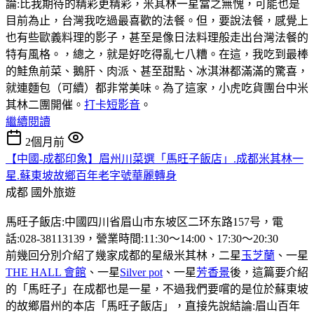
論:比我期待的精彩更精彩，米其林一星當之無愧，可能也是
目前為止，台灣我吃過最喜歡的法餐。但，要說法餐，感覺上
也有些歐義料理的影子，甚至是像日法料理般走出台灣法餐的
特有風格。，總之，就是好吃得亂七八糟。在這，我吃到最棒
的鮭魚前菜、鵝肝、肉派、甚至甜點、冰淇淋都滿滿的驚喜，
就連麵包（可續）都非常美味。為了這家，小虎吃貨團台中米
其林二團開催。
打卡短影音
。
繼續閱讀
2個月前
【中國-成都印象】眉州川菜選「馬旺子飯店」.成都米其林一
星.蘇東坡故鄉百年老字號華麗轉身
成都
國外旅遊
馬旺子飯店:中國四川省眉山市东坡区二环东路157号，電
話:028-38113139，營業時間:11:30〜14:00、17:30〜20:30
前幾回分別介紹了幾家成都的星級米其林，二星
玉芝蘭
、一星
THE HALL 會館
、一星
Silver pot
、一星
芳香景
後，這篇要介紹
的「馬旺子」在成都也是一星，不過我們要嚐的是位於蘇東坡
的故鄉眉州的本店「馬旺子飯店」，直接先說結論:眉山百年