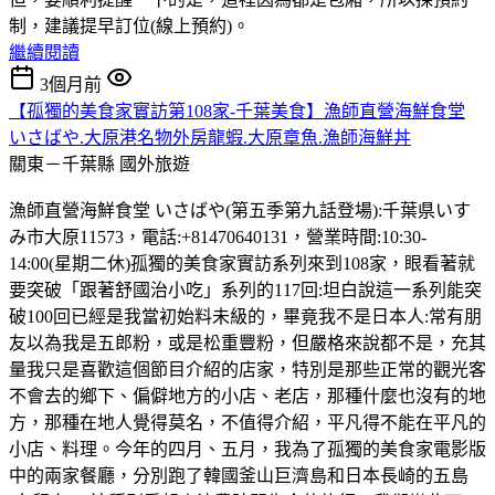
制，建議提早訂位(線上預約)。
繼續閱讀
3個月前
【孤獨的美食家實訪第108家-千葉美食】漁師直營海鮮食堂
いさばや.大原港名物外房龍蝦.大原章魚.漁師海鮮丼
關東－千葉縣
國外旅遊
漁師直營海鮮食堂 いさばや(第五季第九話登場):千葉県いす
み市大原11573，電話:+81470640131，營業時間:10:30-
14:00(星期二休)孤獨的美食家實訪系列來到108家，眼看著就
要突破「跟著舒國治小吃」系列的117回:坦白說這一系列能突
破100回已經是我當初始料未級的，畢竟我不是日本人:常有朋
友以為我是五郎粉，或是松重豐粉，但嚴格來說都不是，充其
量我只是喜歡這個節目介紹的店家，特別是那些正常的觀光客
不會去的鄉下、偏僻地方的小店、老店，那種什麼也沒有的地
方，那種在地人覺得莫名，不值得介紹，平凡得不能在平凡的
小店、料理。今年的四月、五月，我為了孤獨的美食家電影版
中的兩家餐廳，分別跑了韓國釜山巨濟島和日本長崎的五島