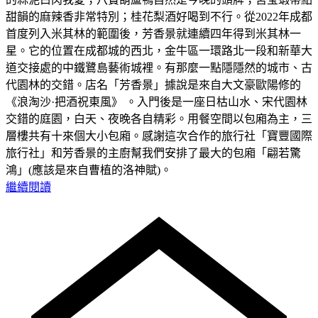
甜韻的麻辣香非常特別；桂花梨酒好喝到不行。從2022年成都
首度列入米其林的範圍後，芳香景就連續四年得到米其林一
星。它的位置在成都城的西北，金牛區一環路北一段和新華大
道交接處的中鐵鷺島藝術城裡。有那麼一點隱隱然的城市、古
代園林的交錯。店名「芳香景」據說是來自大文豪歐陽修的
《浪淘沙·把酒祝東風》 。入門後是一座日枯山水、宋代園林
交錯的庭園，白天、夜晚各自精彩。用餐空間以包廂為主，三
層樓共有十來個大小包廂。感謝這次合作的旅行社「寶豐國際
旅行社」和芳香景的主廚幫我們安排了最大的包廂「翩若驚
鴻」(應該是來自曹植的洛神賦)。
繼續閱讀