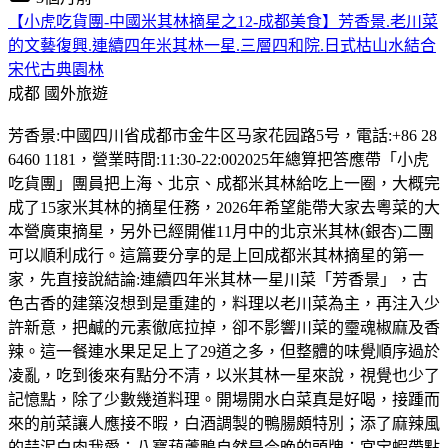
【小虎吃貨團-中國米其林摘星之12-成都美食】芳香景.老川菜
的文藝復興.連續四年米其林一星.三層四和院.日式枯山水結合
宋代古典園林
成都
國外旅遊
芳香景:中國四川省成都市金牛区马家花园路5号，電話:+86 28
6460 1181，營業時間:11:30-22:002025年總算把答應帶「小虎
吃貨團」團員把上海、北京、成都米其林給吃上一圈，大概完
成了15家米其林的摘星任務，2026年希望能帶大家去粵菜的大
本營廣東摘星，另外已經開催11月中的北京米其林(銀杏)二團
可以順利成行。這篇要分享的是上回成都米其林摘星的第一
家，先直接說結論:連續四年米其林一星川菜「芳香景」，古
色古香的建築沒想到是重建的，料理以老川菜為主，再注入少
許新意，把鹹的元素徹底拉掉，卻不影響川菜的𩆜魂椒麻及香
辣。這一餐連水果足足上了29道之多，但整體的味覺順序過於
凌亂，吃到後來有點分不清，以米其林一星來說，視覺也少了
記憶點，除了少數幾道料理。開場開水白菜真是好喝，接踵而
來的前菜讓人應接不暇，白酒調製的鴨腸頗特別；添了麻辣風
的蒜泥白肉我愛；八寶葫蘆鴨自然是今晚的頭牌；宮宝蝦帶點