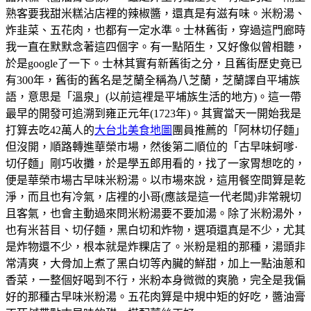
熟客要我甜米糕沾店裡的辣椒醬，還真是有滋有味。米粉湯、
炸韭菜、五花肉，也都有一定水準。士林舊街，穿過這門廊時
我一直在默默念著這四個字。有一點陌生，又好像似曾相聽，
於是google了一下。士林其實有新舊街之分，且舊街歷史竟已
有300年，舊街的舊名是芝蘭全稱為八芝蘭，芝蘭譯自平埔族
語，意思是「溫泉」(以前這裡是平埔族生活的地方)。這一帶
最早的開發可追溯到雍正元年(1723年)。其實當天一開始我是
打算去吃42萬人的
大台北美食地圖
團員推薦的「阿林切仔麵」
但沒開，順路轉進華榮市場，然後第二順位的「古早味蚵嗲·
切仔麵」剛巧收攤，於是學五郎用看的，找了一家胃想吃的，
便是華榮市場古早味米粉湯。以市場來說，這用餐空間算是乾
淨，而且也有冷氣，店裡的小哥(應該是這一代老闆)非常親切
且客氣，也會主動過來問米粉湯要不要加湯。除了米粉湯外，
也有米苔目、切仔麵，黑白切和炸物，選項還真是不少，尤其
是炸物還不少，根本就是炸粿店了。米粉是粗的那種，湯頭非
常清爽，大骨加上煮了黑白切等內臟的鮮甜，加上一點油蔥和
香菜，一整個好喝到不行，米粉本身微微的爽脆，完全是我偏
好的那種古早味米粉湯。五花肉算是中規中矩的好吃，醬油膏