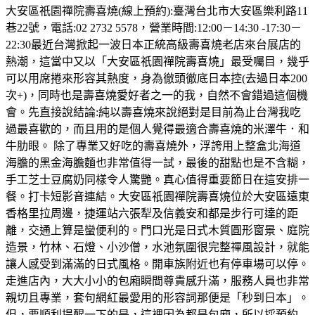
大安區祇園禪院壽喜燒(線上預約):臺灣台北市大安區樂利路11
巷22號，電話:02 2732 5578，營業時間:12:00－14:30 -17:30－
22:30最近台灣掀起一波日本正統高級壽喜燒老店來台展店的
熱潮，這當中又以「大安區祇園禪院壽喜燒」最受囑目，幾乎
可以用席捲來形容其熱度，身為徹頭徹底日本控(去過日本200
次+)，同時也是壽喜燒愛好者之一的我，自然不會錯過這個機
會。先直接說結論:純以壽喜燒來說絕對是目前為止台灣我吃
過最喜歡的，而且用的是個人覺得最適合壽喜燒的米澤牛．和
牛肋眼。 除了專業又好吃的壽喜燒外，浮誇用上整盒北海道
海膽的黑金海膽麵也非常值得一試，最後的甜點也是不含糊，
手工芝士豆腐奶同樣令人驚艷。真心值得重要節日在這安排一
餐。打卡短影音連結。大安區祇園禪院壽喜燒位於大安區遠東
香格里拉周邊，捷運站六張犁及信義安和都是步行可達的距
離，交通上算是蠻便利的。門口光是日式木質圓形窗景、庭院
造景，竹林、石燈、小沙僧，水池氛圍很完整禪風設計，就能
讓人感受到滿滿的日式風格。開車族附近也有停車場可以停。
走進店內，大大小小的包廂瞬間尊貴感升滿，服務人員也非常
親切且專業，套句網紅最愛用的形容詞那便是「秒到日本」。
但，要順利提醒一下的是，這裡因為都是包廂，所以採預約