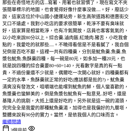
那些在奇怪地方的店...寫著、用著也就習慣了，現在寫文不夾
張簡單標示的地圖，也會覺得好像什麼事沒做....。好，廢話少
說，這家店位於中山國小捷運站旁，新生高架道路和德惠街交
叉口不遠處。我對小吃店的要求很簡單，乾淨不要有臭味就
好，這家算是相當乾淨，也有冷氣開放，店員也客客氣氣的，
以小吃來說80分以上。綜合羹.滷肉飯.紅燒肉.豬舌，小吃我會
點的，我愛吃的就那些....。不曉得看倌是不是看膩了，我自個
兒倒是百吃不厭。這裡一共有四種羹，分別是魷魚羹.魚羹.魚
漿包魷魚.魚酥羹四種，每一碗是80元，如多加一種20元，也
就是說四種的綜合羹要80+60=140，光看數字是真的有一點
貴，不過份量還不少就是，偶爾吃一次開心就好。四種羹都有
一定的水準，魚酥羹就正常的好吃(應該都是批的?)，魷魚羹
清爽沒有發泡文，咀嚼端也能嚐到魷魚的鮮，個人蠻喜歡的，
魚漿羹也蠻鮮美的，倒是魚漿包魷魚有一點意見..好吧，還是
基隆人的挑剔，大抵上還是好吃的。另外就是這一碗的湯頭，
完完全全是我愛的那種魷魚羹湯，加得也是我偏好的九層塔，
整體來說有90分的實力。當然，是依我個人的口味而言。
繼續閱讀
3個月前