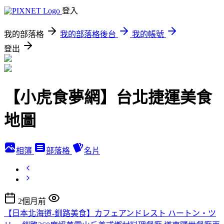
登入
我的部落格
我的部落格後台
我的帳號
登出
【小虎食夢網】台北捷運美食
地圖
相簿
部落格
名片
2個月前
【日本北海道-釧路美食】カフェアンドレスト ハートン・ツ