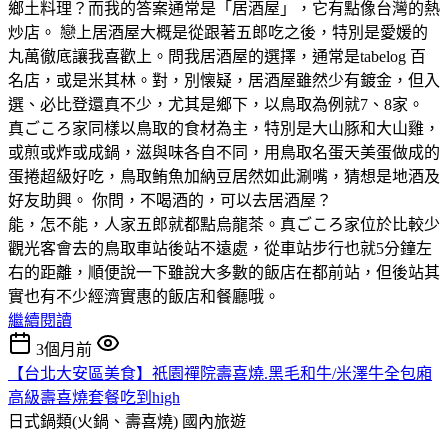
鄉土料理？而我的答案通常是「居酒屋」，它有點像台灣的熱
炒店。 戀上居酒屋大概是從跟著五郎吃之後，特別是愛媛的
丸萬徹底讓我喜歡上。問我居酒屋的選擇，通常是tabelog 百
名店，或是米其林。對，別懐疑，居酒屋雖然少有鍍金，但入
選、必比登還真不少，尤其是鄉下，以鳥取為例就7、8家。
真ごころ家同樣以鳥取的食材為主，特別是大山豚和大山雞，
或煎或炸或成鍋，滋與味各自不同，用鳥取名蛋天美蛋做成的
蛋捲超級好吃，鳥取鲔魚加納豆居然如此涮嘴，猜想是地酒及
好友助興。 你問，不喝酒的，可以去居酒屋？
能，怎不能，人家五郎就都點烏龍茶。真ごころ家位於比較少
觀光客會去的鳥取車站後站不遠處，從車站步行也就5分鐘左
右的距離，順便說一下雖說大多數的飯店在都前站，但後站其
實也有不少經濟實惠的飯店和餐廳哦。
繼續閱讀
3個月前
【台北大安區美食】祇園禪院壽喜燒.黑毛和牛/米澤牛全包廂
高級壽喜燒套餐吃到high
日式鍋類(火鍋、壽喜燒)
國內旅遊