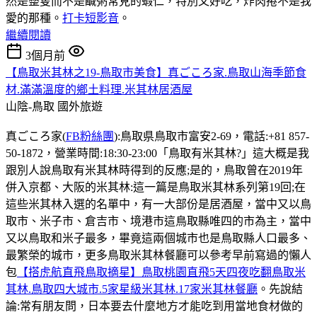
然是整隻而不是鹹粥常見的蝦仁，特別又好吃，炸肉捲不是我
愛的那種。
打卡短影音
。
繼續閱讀
3個月前
【鳥取米其林之19-鳥取市美食】真ごころ家.鳥取山海季節食
材.滿滿溫度的鄉土料理.米其林居酒屋
山陰-鳥取
國外旅遊
真ごころ家(
FB粉絲團
):鳥取県鳥取市富安2-69，電話:+81 857-
50-1872，營業時間:18:30-23:00「鳥取有米其林?」這大概是我
跟別人說鳥取有米其林時得到的反應;是的，鳥取曾在2019年
併入京都、大阪的米其林:這一篇是鳥取米其林系列第19回;在
這些米其林入選的名單中，有一大部份是居酒屋，當中又以鳥
取市、米子市、倉吉市、境港市這鳥取縣唯四的市為主，當中
又以鳥取和米子最多，畢竟這兩個城市也是鳥取縣人口最多、
最繁榮的城市，更多鳥取米其林餐廳可以參考早前寫過的懶人
包
【搭虎航直飛鳥取摘星】鳥取桃園直飛5天四夜吃翻鳥取米
其林.鳥取四大城市.5家星級米其林.17家米其林餐廳
。先說結
論:常有朋友問，日本要去什麼地方才能吃到用當地食材做的