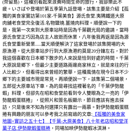
(奈留島)，這種別看起來浪費時間生命的旅行，我卻樂此不
疲。いさばや登場於第五季第九話登場，該集主要是介紹【孤
獨的美食家實訪第101家-千葉美食】源氏食堂.夷隅鐵道大原
肉舖老食堂完全復活.名物鹽燒.薑燒肉料理。順便說一下的
是，我第一次來到大原車站時是因為千葉觀光局的邀請，當時
源氏食堂正巧因為店主人故逝而休業，八年後我再返是因為源
氏食堂重新營業.....當天順便解決了這家登場於該集開場的大
原漁港。從大原車站步行到大原漁港約莫是20分鐘左右，對於
我這個喜歡在日本鄉下散步的人來說是恰到好處的時間。千葉
大原說是鄉下，但最少主要道路兩邊商家林立，就是來往的行
人比較少，但看得出來曾經的繁華，這種風情在現今日本不少
鄉下的主要城市現是常見。再順便說一下，該集第二個場景，
五郎從大原車站下車，為的是尋找這裡著名的「千葉伊勢龍
蝦」料理，但卻先在昭和食堂前看到令人雙眼為之一亮的「伊
勢龍蝦蛋糕捲」，從照片和簽名板顯示，節目應該有進去採
訪，只是後來不知為何選擇只有露出一兩慕。對伊勢龍蝦蛋糕
捲有興趣的朋友可以參考我之前寫過的文章:
【孤獨的美食家
地圖+實訪之五十七】【千葉-大原美食】八十年老店昭和堂洋
菓子店.伊勢龍蝦蛋糕捲
，同場加映伊勢龍蝦冰淇淋。