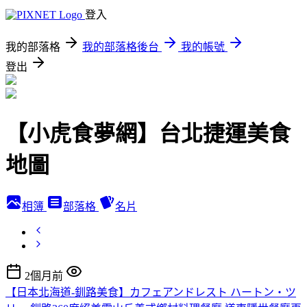
登入
我的部落格
我的部落格後台
我的帳號
登出
【小虎食夢網】台北捷運美食
地圖
相簿
部落格
名片
2個月前
【日本北海道-釧路美食】カフェアンドレスト ハートン・ツ