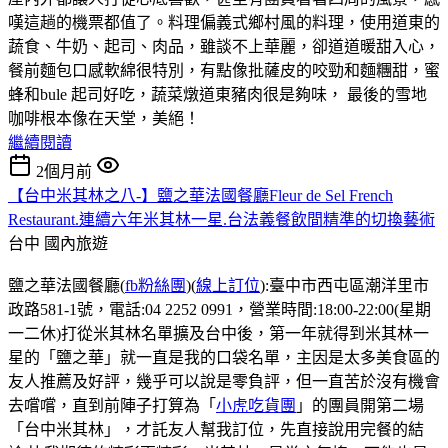
嘆這趟的機票都值了。料理偏義式鄉村風的料理，使用道東的
蔬食、牛奶、起司、肉品，雖談不上華麗，卻道道暖甜入心，
餐前麵包口感軟綿很特別，有點像批薩皮的咬勁和麵糰甜，蜜
蜂和bule 起司好吃，蔬菜燉道東豬肉很是夠味， 最後的雪地
咖啡根本像在天堂，美絕！
繼續閱讀
2個月前
【台中米其林之八-】鹽之華法國餐廳Fleur de Sel French
Restaurant.連續六年米其林一星.台法義餐飲間精準的切換藝術
台中
國內旅遊
鹽之華法國餐廳(
fb粉絲團
)(
線上訂位
):臺中市西屯區潮洋里市
政路581-1號，電話:04 2252 0991，營業時間:18:00-22:00(星期
一二休)打從米其林名單擴及台中後，第一年就得到米其林一
星的「鹽之華」就一直是我的口袋名單，主因是太多美食區的
友人推薦及好評，幾乎可以說是零負評，但一直苦於沒有機會
去嚐嚐，直到前陣子打算為「
小虎吃貨團
」的團員開第二場
「台中米其林」，才託友人幫我訂位，先直接說用完餐的結