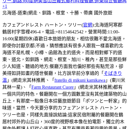
リー.釧路360度絕美雪山丘義式鄉村料理餐廳.道東隱世餐廳再
+1
北海道-道東(網走、釧路、根室、十勝、帶廣
國外旅遊
カフェアンドレスト ハートン・ツリー(
官網
):北海道阿寒郡
鶴居村字雪裡496-4，電話:+81154642542，營業時間:11:00-
16:00(星期四休)喜歡日本旅遊的朋友，相信很難不愛北海道，
即使你討厭京都;不過，猜想應該有很多人跟我一樣喜歡的北
海道不是札幌、小樽、函館為主的道央，而是相對鄉下的道
東、道北，如釧路、網走、根室、旭川、稚內，甚至是那些鮮
少人知道、聽過的地方;餐廳方面我也偏好那些有點荒涼，卻
美得如詩如畫的隱世餐廳，比方說早前分享過的「
そばきり
温
」(網走米其林推薦、「
fratello di mikuni kamikawa
」(東川米
其林一星)、「
Farm Restaurant Cuore
」(網走米其林推薦)都有
一個共同的特色，餐廳開在一個方圓數里沒有其他建築物的山
丘上，有那麼一點像日本綜藝旅遊節目「ポツンと一軒家」的
味道。當然，今天要分享的カフェアンドレスト ハートン・
ツリー也是，同樣先直接說結論:這家民宿附屬的餐廳開在鶴
居村郊外的山丘山，360度的視野根本像在拍電影，獨立的木
屋內外都讓人打從心底喜歡，甚至有團員看著四周的風景，感