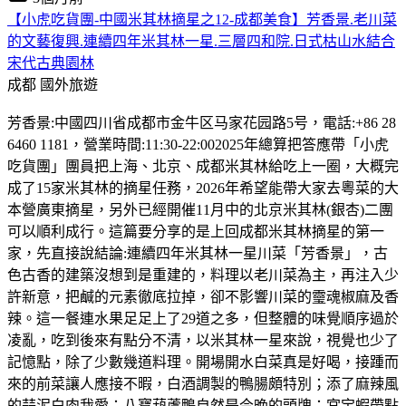
【小虎吃貨團-中國米其林摘星之12-成都美食】芳香景.老川菜
的文藝復興.連續四年米其林一星.三層四和院.日式枯山水結合
宋代古典園林
成都
國外旅遊
芳香景:中國四川省成都市金牛区马家花园路5号，電話:+86 28
6460 1181，營業時間:11:30-22:002025年總算把答應帶「小虎
吃貨團」團員把上海、北京、成都米其林給吃上一圈，大概完
成了15家米其林的摘星任務，2026年希望能帶大家去粵菜的大
本營廣東摘星，另外已經開催11月中的北京米其林(銀杏)二團
可以順利成行。這篇要分享的是上回成都米其林摘星的第一
家，先直接說結論:連續四年米其林一星川菜「芳香景」，古
色古香的建築沒想到是重建的，料理以老川菜為主，再注入少
許新意，把鹹的元素徹底拉掉，卻不影響川菜的𩆜魂椒麻及香
辣。這一餐連水果足足上了29道之多，但整體的味覺順序過於
凌亂，吃到後來有點分不清，以米其林一星來說，視覺也少了
記憶點，除了少數幾道料理。開場開水白菜真是好喝，接踵而
來的前菜讓人應接不暇，白酒調製的鴨腸頗特別；添了麻辣風
的蒜泥白肉我愛；八寶葫蘆鴨自然是今晚的頭牌；宮宝蝦帶點