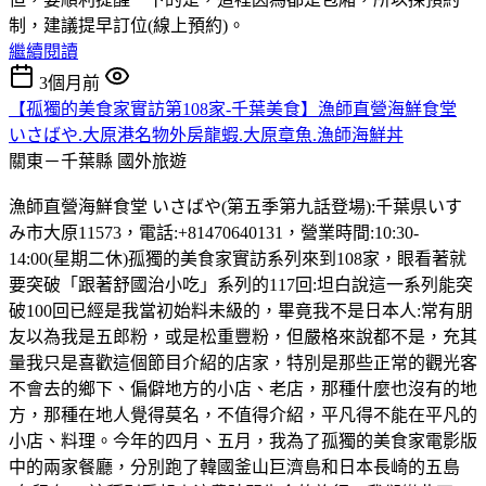
制，建議提早訂位(線上預約)。
繼續閱讀
3個月前
【孤獨的美食家實訪第108家-千葉美食】漁師直營海鮮食堂
いさばや.大原港名物外房龍蝦.大原章魚.漁師海鮮丼
關東－千葉縣
國外旅遊
漁師直營海鮮食堂 いさばや(第五季第九話登場):千葉県いす
み市大原11573，電話:+81470640131，營業時間:10:30-
14:00(星期二休)孤獨的美食家實訪系列來到108家，眼看著就
要突破「跟著舒國治小吃」系列的117回:坦白說這一系列能突
破100回已經是我當初始料未級的，畢竟我不是日本人:常有朋
友以為我是五郎粉，或是松重豐粉，但嚴格來說都不是，充其
量我只是喜歡這個節目介紹的店家，特別是那些正常的觀光客
不會去的鄉下、偏僻地方的小店、老店，那種什麼也沒有的地
方，那種在地人覺得莫名，不值得介紹，平凡得不能在平凡的
小店、料理。今年的四月、五月，我為了孤獨的美食家電影版
中的兩家餐廳，分別跑了韓國釜山巨濟島和日本長崎的五島