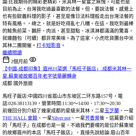
論:比我期待的精彩更精彩，米其林一星當之無愧，可能也是
目前為止，台灣我吃過最喜歡的法餐。但，要說法餐，感覺上
也有些歐義料理的影子，甚至是像日法料理般走出台灣法餐的
特有風格。，總之，就是好吃得亂七八糟。在這，我吃到最棒
的鮭魚前菜、鵝肝、肉派、甚至甜點、冰淇淋都滿滿的驚喜，
就連麵包（可續）都非常美味。為了這家，小虎吃貨團台中米
其林二團開催。
打卡短影音
。
繼續閱讀
2個月前
【中國-成都印象】眉州川菜選「馬旺子飯店」.成都米其林一
星.蘇東坡故鄉百年老字號華麗轉身
成都
國外旅遊
馬旺子飯店:中國四川省眉山市东坡区二环东路157号，電
話:028-38113139，營業時間:11:30〜14:00、17:30〜20:30
前幾回分別介紹了幾家成都的星級米其林，二星
玉芝蘭
、一星
THE HALL 會館
、一星
Silver pot
、一星
芳香景
後，這篇要介紹
的「馬旺子」在成都也是一星，不過我們要嚐的是位於蘇東坡
的故鄉眉州的本店「馬旺子飯店」，直接先說結論:眉山百年