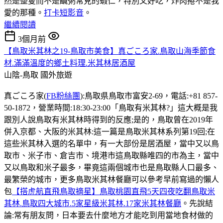
然是整隻而不是鹹粥常見的蝦仁，特別又好吃，炸肉捲不是我
愛的那種。
打卡短影音
。
繼續閱讀
3個月前
【鳥取米其林之19-鳥取市美食】真ごころ家.鳥取山海季節食
材.滿滿溫度的鄉土料理.米其林居酒屋
山陰-鳥取
國外旅遊
真ごころ家(
FB粉絲團
):鳥取県鳥取市富安2-69，電話:+81 857-
50-1872，營業時間:18:30-23:00「鳥取有米其林?」這大概是我
跟別人說鳥取有米其林時得到的反應;是的，鳥取曾在2019年
併入京都、大阪的米其林:這一篇是鳥取米其林系列第19回;在
這些米其林入選的名單中，有一大部份是居酒屋，當中又以鳥
取市、米子市、倉吉市、境港市這鳥取縣唯四的市為主，當中
又以鳥取和米子最多，畢竟這兩個城市也是鳥取縣人口最多、
最繁榮的城市，更多鳥取米其林餐廳可以參考早前寫過的懶人
包
【搭虎航直飛鳥取摘星】鳥取桃園直飛5天四夜吃翻鳥取米
其林.鳥取四大城市.5家星級米其林.17家米其林餐廳
。先說結
論:常有朋友問，日本要去什麼地方才能吃到用當地食材做的