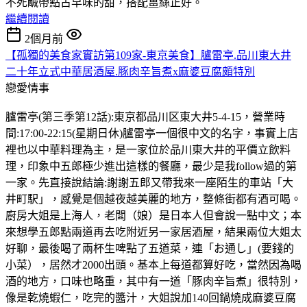
不死鹹帶點古早味的甜，搭配薑絲正好。
繼續閱讀
2個月前
【孤獨的美食家實訪第109家-東京美食】臚雷亭.品川東大井
二十年立式中華居酒屋.豚肉辛旨煮x麻婆豆腐頗特別
戀愛情事
臚雷亭(第三季第12話):東京都品川区東大井5-4-15，營業時
間:17:00-22:15(星期日休)臚雷亭一個很中文的名字，事實上店
裡也以中華料理為主，是一家位於品川東大井的平價立飲料
理，印象中五郎極少進出這樣的餐廳，最少是我follow過的第
一家。先直接說結論:謝謝五郎又帶我來一座陌生的車站「大
井町駅」，感覺是個越夜越美麗的地方，整條街都有酒可喝。
廚房大姐是上海人，老闆（娘）是日本人但會說一點中文；本
來想學五郎點兩道再去吃附近另一家居酒屋，結果兩位大姐太
好聊，最後喝了兩杯生啤點了五道菜，連「お通し」(要錢的
小菜），居然才2000出頭。基本上每道都算好吃，當然因為喝
酒的地方，口味也略重，其中有一道「豚肉辛旨煮」很特別，
像是乾燒蝦仁，吃完的醬汁，大姐說加140回鍋燒成麻婆豆腐