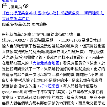
繼續閱讀
3個月前
【台北捷運美食-中山國小站小吃】熊記魷魚羹.一碗四種羹.油
亮滷肉飯.黑白切
肉羹/花枝羹/湯類
國內旅遊
熊記魷魚羹:104臺北市中山區德惠街97-1號，電
話:0983760927，營業時間:星期一、11:00–21:00(星期日休)基
隆人自然吃習慣了包著魚漿包著魷魚的魷魚羹，但其實我也蠻
喜歡像是燙魷魚的魷魚羹(我都管它叫太祖魷魚羹)。自從板橋
莒光路(新埔)那攤收了後，我就再也找不到喜歡的了。前陣子
在我那42萬人的「
大台北美食地圖
」看見有團員分享這家，於
是便找時間去試了一下，果然是我偏好的那種魷魚羹，更好的
是這家的綜合羹一次可以嚐到四種不同的羹.魯肉飯也不差.黑
白切中規中矩.除了紅燒肉不是我好的外，是家若然在我家附
近應該會很常去的店。
打卡短影音
。有人問我為什麼要放
google map地圖?查一下不就有了?其實，我只是希望大家在看
文章時，立馬就可以有個初步的概念，這家店在哪，畢竟不是
每個人對每個地方都有那麼清楚的地理概念，而且我又很愛寫