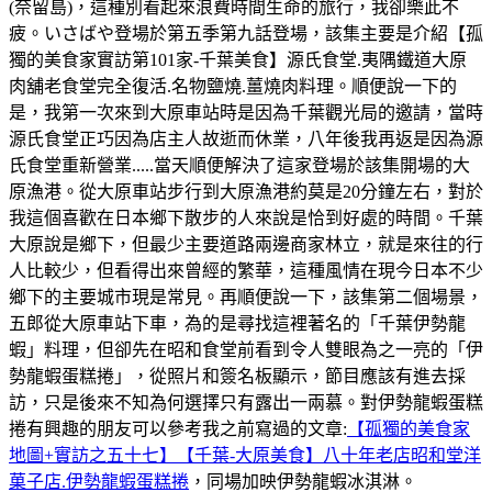
(奈留島)，這種別看起來浪費時間生命的旅行，我卻樂此不
疲。いさばや登場於第五季第九話登場，該集主要是介紹【孤
獨的美食家實訪第101家-千葉美食】源氏食堂.夷隅鐵道大原
肉舖老食堂完全復活.名物鹽燒.薑燒肉料理。順便說一下的
是，我第一次來到大原車站時是因為千葉觀光局的邀請，當時
源氏食堂正巧因為店主人故逝而休業，八年後我再返是因為源
氏食堂重新營業.....當天順便解決了這家登場於該集開場的大
原漁港。從大原車站步行到大原漁港約莫是20分鐘左右，對於
我這個喜歡在日本鄉下散步的人來說是恰到好處的時間。千葉
大原說是鄉下，但最少主要道路兩邊商家林立，就是來往的行
人比較少，但看得出來曾經的繁華，這種風情在現今日本不少
鄉下的主要城市現是常見。再順便說一下，該集第二個場景，
五郎從大原車站下車，為的是尋找這裡著名的「千葉伊勢龍
蝦」料理，但卻先在昭和食堂前看到令人雙眼為之一亮的「伊
勢龍蝦蛋糕捲」，從照片和簽名板顯示，節目應該有進去採
訪，只是後來不知為何選擇只有露出一兩慕。對伊勢龍蝦蛋糕
捲有興趣的朋友可以參考我之前寫過的文章:
【孤獨的美食家
地圖+實訪之五十七】【千葉-大原美食】八十年老店昭和堂洋
菓子店.伊勢龍蝦蛋糕捲
，同場加映伊勢龍蝦冰淇淋。