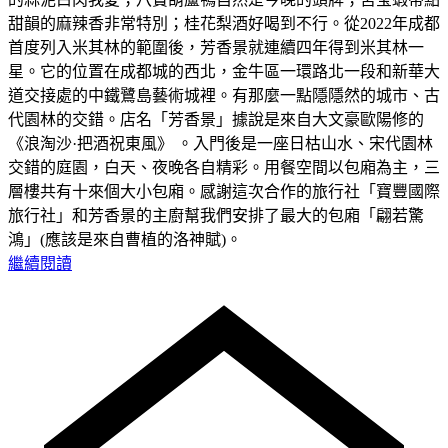
甜韻的麻辣香非常特別；桂花梨酒好喝到不行。從2022年成都
首度列入米其林的範圍後，芳香景就連續四年得到米其林一
星。它的位置在成都城的西北，金牛區一環路北一段和新華大
道交接處的中鐵鷺島藝術城裡。有那麼一點隱隱然的城市、古
代園林的交錯。店名「芳香景」據說是來自大文豪歐陽修的
《浪淘沙·把酒祝東風》 。入門後是一座日枯山水、宋代園林
交錯的庭園，白天、夜晚各自精彩。用餐空間以包廂為主，三
層樓共有十來個大小包廂。感謝這次合作的旅行社「寶豐國際
旅行社」和芳香景的主廚幫我們安排了最大的包廂「翩若驚
鴻」(應該是來自曹植的洛神賦)。
繼續閱讀