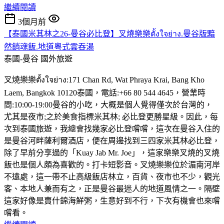
繼續閱讀
3個月前
【泰國米其林之26-曼谷必比登】叉燒樂樂ตั้งใจย่าง.曼谷版黯
然銷魂飯.地道粵式雲吞湯
泰國-曼谷
國外旅遊
叉燒樂樂ตั้งใจย่าง:171 Chan Rd, Wat Phraya Krai, Bang Kho
Laem, Bangkok 10120泰國，電話:+66 80 544 4645，營業時
間:10:00-19:00曼谷的小吃，大概是個人覺得僅次於台灣的，
尤其是夜市;之於美食指標米其林; 必比登更勝星級。因此，每
次到泰國旅遊，我總會找幾家必比登嚐嚐，這次在曼谷入住的
是曼谷河畔薩利爾酒店，便在周邊找到三四家米其林必比登，
除了早前分享過的「Kuay Jab Mr. Joe」，這家樂樂叉燒的叉燒
飯也是個人頗為喜歡的。打卡短影音。叉燒樂樂位於湄南河岸
不遠處，這一帶不止高級飯店林立，百貨、夜市也不少，觀光
客、本地人兼而有之，正是曼谷最迷人的地道風情之一。隔壁
這家好像是賣什錦海鮮粥，生意好到不行，下次有機會也來嚐
嚐看。