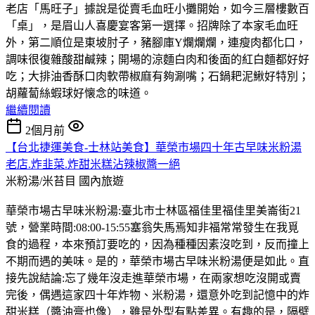
老店「馬旺子」據說是從賣毛血旺小攤開始，如今三層樓數百
「桌」，是眉山人喜慶宴客第一選擇。招牌除了本家毛血旺
外，第二順位是東坡肘子，豬腳庫Y爛爛爛，連瘦肉都化口，
調味很復雜酸甜鹹辣；開場的涼麵白肉和後面的紅白麵都好好
吃；大排油香酥口肉軟帶椒麻有夠涮嘴；石鍋耙泥鰍好特別；
胡蘿蔔絲蝦球好懐念的味道。
繼續閱讀
2個月前
【台北捷運美食-士林站美食】華榮市場四十年古早味米粉湯
老店.炸韭菜.炸甜米糕沾辣椒醬一絕
米粉湯/米苔目
國內旅遊
華榮市場古早味米粉湯:臺北市士林區福佳里福佳里美崙街21
號，營業時間:08:00-15:55塞翁失馬焉知非福常常發生在我覓
食的過程，本來預訂要吃的，因為種種因素沒吃到，反而撞上
不期而遇的美味。是的，華榮市場古早味米粉湯便是如此。直
接先說結論:忘了幾年沒走進華榮市場，在兩家想吃沒開或賣
完後，偶遇這家四十年炸物、米粉湯，還意外吃到記憶中的炸
甜米糕（醬油膏也像），雖是外型有點差異。有趣的是，隔壁