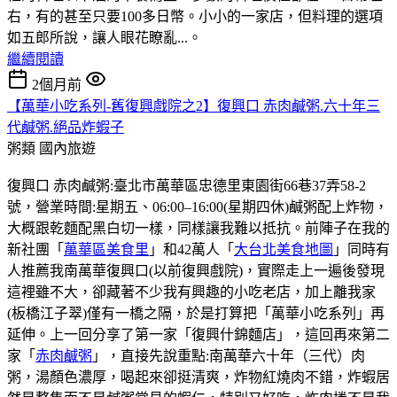
右，有的甚至只要100多日幣。小小的一家店，但料理的選項
如五郎所說，讓人眼花瞭亂...。
繼續閱讀
2個月前
【萬華小吃系列-舊復興戲院之2】復興口 赤肉鹹粥.六十年三
代鹹粥.絕品炸蝦子
粥類
國內旅遊
復興口 赤肉鹹粥:臺北市萬華區忠德里東園街66巷37弄58-2
號，營業時間:星期五、06:00–16:00(星期四休)鹹粥配上炸物，
大概跟乾麵配黑白切一樣，同樣讓我難以抵抗。前陣子在我的
新社團「
萬華區美食里
」和42萬人「
大台北美食地圖
」同時有
人推薦我南萬華復興口(以前復興戲院)，實際走上一遍後發現
這裡雖不大，卻藏著不少我有興趣的小吃老店，加上離我家
(板橋江子翠)僅有一橋之隔，於是打算把「萬華小吃系列」再
延伸。上一回分享了第一家「復興什錦麵店」，這回再來第二
家「
赤肉鹹粥
」，直接先說重點:南萬華六十年（三代）肉
粥，湯顏色濃厚，喝起來卻挺清爽，炸物紅燒肉不錯，炸蝦居