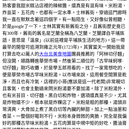
熟客要我甜米糕沾店裡的辣椒醬，還真是有滋有味。米粉湯、
炸韭菜、五花肉，也都有一定水準。士林舊街，穿過這門廊時
我一直在默默念著這四個字。有一點陌生，又好像似曾相聽，
於是google了一下。士林其實有新舊街之分，且舊街歷史竟已
有300年，舊街的舊名是芝蘭全稱為八芝蘭，芝蘭譯自平埔族
語，意思是「溫泉」(以前這裡是平埔族生活的地方)。這一帶
最早的開發可追溯到雍正元年(1723年)。其實當天一開始我是
打算去吃42萬人的
大台北美食地圖
團員推薦的「阿林切仔麵」
但沒開，順路轉進華榮市場，然後第二順位的「古早味蚵嗲·
切仔麵」剛巧收攤，於是學五郎用看的，找了一家胃想吃的，
便是華榮市場古早味米粉湯。以市場來說，這用餐空間算是乾
淨，而且也有冷氣，店裡的小哥(應該是這一代老闆)非常親切
且客氣，也會主動過來問米粉湯要不要加湯。除了米粉湯外，
也有米苔目、切仔麵，黑白切和炸物，選項還真是不少，尤其
是炸物還不少，根本就是炸粿店了。米粉是粗的那種，湯頭非
常清爽，大骨加上煮了黑白切等內臟的鮮甜，加上一點油蔥和
香菜，一整個好喝到不行，米粉本身微微的爽脆，完全是我偏
好的那種古早味米粉湯。五花肉算是中規中矩的好吃，醬油膏