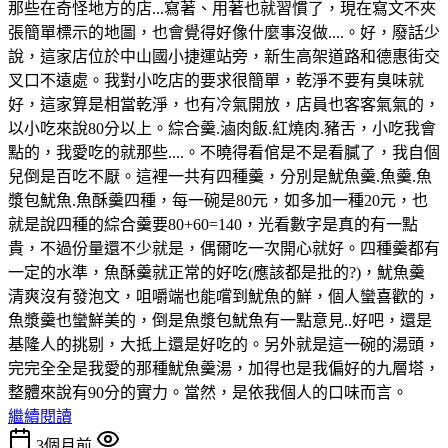
那些在奇怪地方的店...寫著、用著也就習慣了，現在寫文不夾
張簡單標示的地圖，也會覺得好像什麼事沒做....。好，廢話少
說，這家店位於中山國小捷運站旁，新生高架道路和德惠街交
叉口不遠處。我對小吃店的要求很簡單，乾淨不要有臭味就
好，這家算是相當乾淨，也有冷氣開放，店員也客客氣氣的，
以小吃來說80分以上。綜合羹.滷肉飯.紅燒肉.豬舌，小吃我會
點的，我愛吃的就那些....。不曉得看倌是不是看膩了，我自個
兒倒是百吃不厭。這裡一共有四種羹，分別是魷魚羹.魚羹.魚
漿包魷魚.魚酥羹四種，每一碗是80元，如多加一種20元，也
就是說四種的綜合羹要80+60=140，光看數字是真的有一點
貴，不過份量還不少就是，偶爾吃一次開心就好。四種羹都有
一定的水準，魚酥羹就正常的好吃(應該都是批的?)，魷魚羹
清爽沒有發泡文，咀嚼端也能嚐到魷魚的鮮，個人蠻喜歡的，
魚漿羹也蠻鮮美的，倒是魚漿包魷魚有一點意見..好吧，還是
基隆人的挑剔，大抵上還是好吃的。另外就是這一碗的湯頭，
完完全全是我愛的那種魷魚羹湯，加得也是我偏好的九層塔，
整體來說有90分的實力。當然，是依我個人的口味而言。
繼續閱讀
3個月前