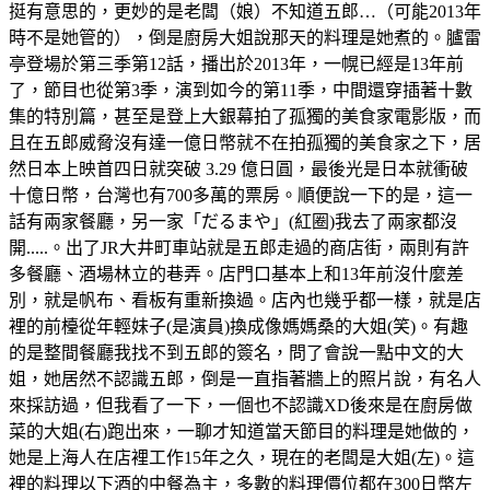
挺有意思的，更妙的是老闆（娘）不知道五郎…（可能2013年
時不是她管的），倒是廚房大姐說那天的料理是她煮的。臚雷
亭登場於第三季第12話，播出於2013年，一幌已經是13年前
了，節目也從第3季，演到如今的第11季，中間還穿插著十數
集的特別篇，甚至是登上大銀幕拍了孤獨的美食家電影版，而
且在五郎威脅沒有達一億日幣就不在拍孤獨的美食家之下，居
然日本上映首四日就突破 3.29 億日圓，最後光是日本就衝破
十億日幣，台灣也有700多萬的票房。順便說一下的是，這一
話有兩家餐廳，另一家「だるまや」(紅圈)我去了兩家都沒
開.....。出了JR大井町車站就是五郎走過的商店街，兩則有許
多餐廳、酒場林立的巷弄。店門口基本上和13年前沒什麼差
別，就是帆布、看板有重新換過。店內也幾乎都一樣，就是店
裡的前檯從年輕妹子(是演員)換成像媽媽桑的大姐(笑)。有趣
的是整間餐廳我找不到五郎的簽名，問了會說一點中文的大
姐，她居然不認識五郎，倒是一直指著牆上的照片說，有名人
來採訪過，但我看了一下，一個也不認識XD後來是在廚房做
菜的大姐(右)跑出來，一聊才知道當天節目的料理是她做的，
她是上海人在店裡工作15年之久，現在的老闆是大姐(左)。這
裡的料理以下酒的中餐為主，多數的料理價位都在300日幣左