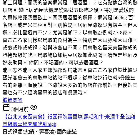
鄉土料理？而我的答案通常是「居酒屋」，它有點像台灣的熱
炒店。 戀上居酒屋大概是從跟著五郎吃之後，特別是愛媛的
丸萬徹底讓我喜歡上。問我居酒屋的選擇，通常是tabelog 百
名店，或是米其林。對，別懐疑，居酒屋雖然少有鍍金，但入
選、必比登還真不少，尤其是鄉下，以鳥取為例就7、8家。
真ごころ家同樣以鳥取的食材為主，特別是大山豚和大山雞，
或煎或炸或成鍋，滋與味各自不同，用鳥取名蛋天美蛋做成的
蛋捲超級好吃，鳥取鲔魚加納豆居然如此涮嘴，猜想是地酒及
好友助興。 你問，不喝酒的，可以去居酒屋？
能，怎不能，人家五郎就都點烏龍茶。真ごころ家位於比較少
觀光客會去的鳥取車站後站不遠處，從車站步行也就5分鐘左
右的距離，順便說一下雖說大多數的飯店在都前站，但後站其
實也有不少經濟實惠的飯店和餐廳哦。
繼續閱讀
3個月前
【台北大安區美食】祇園禪院壽喜燒.黑毛和牛/米澤牛全包廂
高級壽喜燒套餐吃到high
日式鍋類(火鍋、壽喜燒)
國內旅遊