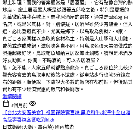
鄉土料理？而我的答案通常是「居酒屋」，它有點像台灣的熱
炒店。 戀上居酒屋大概是從跟著五郎吃之後，特別是愛媛的
丸萬徹底讓我喜歡上。問我居酒屋的選擇，通常是tabelog 百
名店，或是米其林。對，別懐疑，居酒屋雖然少有鍍金，但入
選、必比登還真不少，尤其是鄉下，以鳥取為例就7、8家。
真ごころ家同樣以鳥取的食材為主，特別是大山豚和大山雞，
或煎或炸或成鍋，滋與味各自不同，用鳥取名蛋天美蛋做成的
蛋捲超級好吃，鳥取鲔魚加納豆居然如此涮嘴，猜想是地酒及
好友助興。 你問，不喝酒的，可以去居酒屋？
能，怎不能，人家五郎就都點烏龍茶。真ごころ家位於比較少
觀光客會去的鳥取車站後站不遠處，從車站步行也就5分鐘左
右的距離，順便說一下雖說大多數的飯店在都前站，但後站其
實也有不少經濟實惠的飯店和餐廳哦。
繼續閱讀
3個月前
【台北大安區美食】祇園禪院壽喜燒.黑毛和牛/米澤牛全包廂
高級壽喜燒套餐吃到high
日式鍋類(火鍋、壽喜燒)
國內旅遊