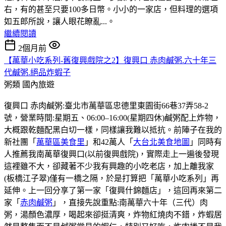
右，有的甚至只要100多日幣。小小的一家店，但料理的選項
如五郎所說，讓人眼花瞭亂...。
繼續閱讀
2個月前
【萬華小吃系列-舊復興戲院之2】復興口 赤肉鹹粥.六十年三
代鹹粥.絕品炸蝦子
粥類
國內旅遊
復興口 赤肉鹹粥:臺北市萬華區忠德里東園街66巷37弄58-2
號，營業時間:星期五、06:00–16:00(星期四休)鹹粥配上炸物，
大概跟乾麵配黑白切一樣，同樣讓我難以抵抗。前陣子在我的
新社團「
萬華區美食里
」和42萬人「
大台北美食地圖
」同時有
人推薦我南萬華復興口(以前復興戲院)，實際走上一遍後發現
這裡雖不大，卻藏著不少我有興趣的小吃老店，加上離我家
(板橋江子翠)僅有一橋之隔，於是打算把「萬華小吃系列」再
延伸。上一回分享了第一家「復興什錦麵店」，這回再來第二
家「
赤肉鹹粥
」，直接先說重點:南萬華六十年（三代）肉
粥，湯顏色濃厚，喝起來卻挺清爽，炸物紅燒肉不錯，炸蝦居