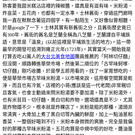
熟客要我甜米糕沾店裡的辣椒醬，還真是有滋有味。米粉湯、
炸韭菜、五花肉，也都有一定水準。士林舊街，穿過這門廊時
我一直在默默念著這四個字。有一點陌生，又好像似曾相聽，
於是google了一下。士林其實有新舊街之分，且舊街歷史竟已
有300年，舊街的舊名是芝蘭全稱為八芝蘭，芝蘭譯自平埔族
語，意思是「溫泉」(以前這裡是平埔族生活的地方)。這一帶
最早的開發可追溯到雍正元年(1723年)。其實當天一開始我是
打算去吃42萬人的
大台北美食地圖
團員推薦的「阿林切仔麵」
但沒開，順路轉進華榮市場，然後第二順位的「古早味蚵嗲·
切仔麵」剛巧收攤，於是學五郎用看的，找了一家胃想吃的，
便是華榮市場古早味米粉湯。以市場來說，這用餐空間算是乾
淨，而且也有冷氣，店裡的小哥(應該是這一代老闆)非常親切
且客氣，也會主動過來問米粉湯要不要加湯。除了米粉湯外，
也有米苔目、切仔麵，黑白切和炸物，選項還真是不少，尤其
是炸物還不少，根本就是炸粿店了。米粉是粗的那種，湯頭非
常清爽，大骨加上煮了黑白切等內臟的鮮甜，加上一點油蔥和
香菜，一整個好喝到不行，米粉本身微微的爽脆，完全是我偏
好的那種古早味米粉湯。五花肉算是中規中矩的好吃，醬油膏