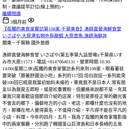
制，建議提早訂位(線上預約)。
繼續閱讀
3個月前
【孤獨的美食家實訪第108家-千葉美食】漁師直營海鮮食堂
いさばや.大原港名物外房龍蝦.大原章魚.漁師海鮮丼
關東－千葉縣
國外旅遊
漁師直營海鮮食堂 いさばや(第五季第九話登場):千葉県いす
み市大原11573，電話:+81470640131，營業時間:10:30-
14:00(星期二休)孤獨的美食家實訪系列來到108家，眼看著就
要突破「跟著舒國治小吃」系列的117回:坦白說這一系列能突
破100回已經是我當初始料未級的，畢竟我不是日本人:常有朋
友以為我是五郎粉，或是松重豐粉，但嚴格來說都不是，充其
量我只是喜歡這個節目介紹的店家，特別是那些正常的觀光客
不會去的鄉下、偏僻地方的小店、老店，那種什麼也沒有的地
方，那種在地人覺得莫名，不值得介紹，平凡得不能在平凡的
小店、料理。今年的四月、五月，我為了孤獨的美食家電影版
中的兩家餐廳，分別跑了韓國釜山巨濟島和日本長崎的五島