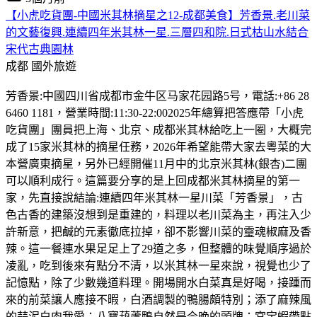
【小虎吃貨團-中國米其林摘星之12-成都美食】芳香景.老川菜
的文藝復興.連續四年米其林一星.三層四和院.日式枯山水結合
宋代古典園林
成都
國外旅遊
芳香景:中國四川省成都市金牛区马家花园路5号，電話:+86 28
6460 1181，營業時間:11:30-22:002025年總算把答應帶「小虎
吃貨團」團員把上海、北京、成都米其林給吃上一圈，大概完
成了15家米其林的摘星任務，2026年希望能帶大家去粵菜的大
本營廣東摘星，另外已經開催11月中的北京米其林(銀杏)二團
可以順利成行。這篇要分享的是上回成都米其林摘星的第一
家，先直接說結論:連續四年米其林一星川菜「芳香景」，古
色古香的建築沒想到是重建的，料理以老川菜為主，再注入少
許新意，把鹹的元素徹底拉掉，卻不影響川菜的𩆜魂椒麻及香
辣。這一餐連水果足足上了29道之多，但整體的味覺順序過於
凌亂，吃到後來有點分不清，以米其林一星來說，視覺也少了
記憶點，除了少數幾道料理。開場開水白菜真是好喝，接踵而
來的前菜讓人應接不暇，白酒調製的鴨腸頗特別；添了麻辣風
的蒜泥白肉我愛；八寶葫蘆鴨自然是今晚的頭牌；宮宝蝦帶點