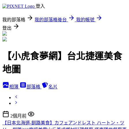
登入
我的部落格
我的部落格後台
我的帳號
登出
【小虎食夢網】台北捷運美食
地圖
相簿
部落格
名片
2個月前
【日本北海道-釧路美食】カフェアンドレスト ハートン・ツ