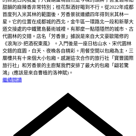
甜韻的麻辣香非常特別；桂花梨酒好喝到不行。從2022年成都
首度列入米其林的範圍後，芳香景就連續四年得到米其林一
星。它的位置在成都城的西北，金牛區一環路北一段和新華大
道交接處的中鐵鷺島藝術城裡。有那麼一點隱隱然的城市、古
代園林的交錯。店名「芳香景」據說是來自大文豪歐陽修的
《浪淘沙·把酒祝東風》 。入門後是一座日枯山水、宋代園林
交錯的庭園，白天、夜晚各自精彩。用餐空間以包廂為主，三
層樓共有十來個大小包廂。感謝這次合作的旅行社「寶豐國際
旅行社」和芳香景的主廚幫我們安排了最大的包廂「翩若驚
鴻」(應該是來自曹植的洛神賦)。
繼續閱讀