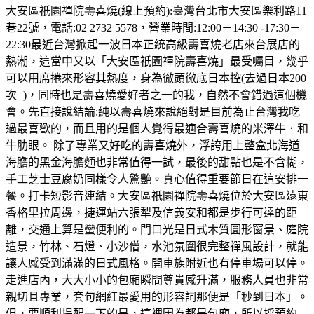
大安區祇園禪院壽喜燒(線上預約):臺灣台北市大安區樂利路11
巷22號，電話:02 2732 5578，營業時間:12:00－14:30 -17:30－
22:30最近台灣掀起一波日本正統高級壽喜燒老店來台展店的
熱潮，這當中又以「大安區祇園禪院壽喜燒」最受囑目，幾乎
可以用席捲來形容其熱度，身為徹頭徹底日本控(去過日本200
次+)，同時也是壽喜燒愛好者之一的我，自然不會錯過這個機
會。先直接說結論:純以壽喜燒來說絕對是目前為止台灣我吃
過最喜歡的，而且用的是個人覺得最適合壽喜燒的米澤牛．和
牛肋眼。 除了專業又好吃的壽喜燒外，浮誇用上整盒北海道
海膽的黑金海膽麵也非常值得一試，最後的甜點也是不含糊，
手工芝士豆腐奶同樣令人驚艷。真心值得重要節日在這安排一
餐。打卡短影音連結。大安區祇園禪院壽喜燒位於大安區遠東
香格里拉周邊，捷運站六張犁及信義安和都是步行可達的距
離，交通上算是蠻便利的。門口光是日式木質圓形窗景、庭院
造景，竹林、石燈、小沙僧，水池氛圍很完整禪風設計，就能
讓人感受到滿滿的日式風格。開車族附近也有停車場可以停。
走進店內，大大小小的包廂瞬間尊貴感升滿，服務人員也非常
親切且專業，套句網紅最愛用的形容詞那便是「秒到日本」。
但，要順利提醒一下的是，這裡因為都是包廂，所以採預約