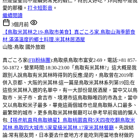
然是整隻而不是鹹粥常見的蝦仁，特別又好吃，炸肉捲不是我
愛的那種。
打卡短影音
。
繼續閱讀
3個月前
【鳥取米其林之19-鳥取市美食】真ごころ家.鳥取山海季節食
材.滿滿溫度的鄉土料理.米其林居酒屋
山陰-鳥取
國外旅遊
真ごころ家(
FB粉絲團
):鳥取県鳥取市富安2-69，電話:+81 857-
50-1872，營業時間:18:30-23:00「鳥取有米其林?」這大概是我
跟別人說鳥取有米其林時得到的反應;是的，鳥取曾在2019年
併入京都、大阪的米其林:這一篇是鳥取米其林系列第19回;在
這些米其林入選的名單中，有一大部份是居酒屋，當中又以鳥
取市、米子市、倉吉市、境港市這鳥取縣唯四的市為主，當中
又以鳥取和米子最多，畢竟這兩個城市也是鳥取縣人口最多、
最繁榮的城市，更多鳥取米其林餐廳可以參考早前寫過的懶人
包
【搭虎航直飛鳥取摘星】鳥取桃園直飛5天四夜吃翻鳥取米
其林.鳥取四大城市.5家星級米其林.17家米其林餐廳
。先說結
論:常有朋友問，日本要去什麼地方才能吃到用當地食材做的