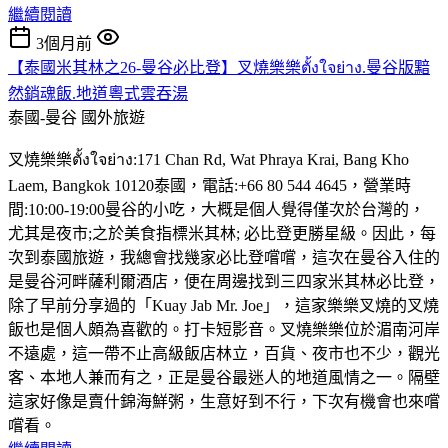
繼續閱讀
3個月前
【泰國米其林之26-曼谷必比登】叉燒樂樂ตั้งใจย่าง.曼谷版黯
然銷魂飯.地道粵式雲吞湯
泰國-曼谷
國外旅遊
叉燒樂樂ตั้งใจย่าง:171 Chan Rd, Wat Phraya Krai, Bang Kho
Laem, Bangkok 10120泰國，電話:+66 80 544 4645，營業時
間:10:00-19:00曼谷的小吃，大概是個人覺得僅次於台灣的，
尤其是夜市;之於美食指標米其林; 必比登更勝星級。因此，每
次到泰國旅遊，我總會找幾家必比登嚐嚐，這次在曼谷入住的
是曼谷河畔薩利爾酒店，便在周邊找到三四家米其林必比登，
除了早前分享過的「Kuay Jab Mr. Joe」，這家樂樂叉燒的叉燒
飯也是個人頗為喜歡的。打卡短影音。叉燒樂樂位於湄南河岸
不遠處，這一帶不止高級飯店林立，百貨、夜市也不少，觀光
客、本地人兼而有之，正是曼谷最迷人的地道風情之一。隔壁
這家好像是賣什錦海鮮粥，生意好到不行，下次有機會也來嚐
嚐看。