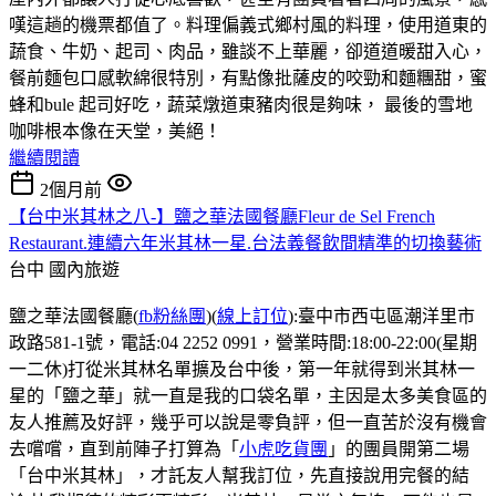
嘆這趟的機票都值了。料理偏義式鄉村風的料理，使用道東的
蔬食、牛奶、起司、肉品，雖談不上華麗，卻道道暖甜入心，
餐前麵包口感軟綿很特別，有點像批薩皮的咬勁和麵糰甜，蜜
蜂和bule 起司好吃，蔬菜燉道東豬肉很是夠味， 最後的雪地
咖啡根本像在天堂，美絕！
繼續閱讀
2個月前
【台中米其林之八-】鹽之華法國餐廳Fleur de Sel French
Restaurant.連續六年米其林一星.台法義餐飲間精準的切換藝術
台中
國內旅遊
鹽之華法國餐廳(
fb粉絲團
)(
線上訂位
):臺中市西屯區潮洋里市
政路581-1號，電話:04 2252 0991，營業時間:18:00-22:00(星期
一二休)打從米其林名單擴及台中後，第一年就得到米其林一
星的「鹽之華」就一直是我的口袋名單，主因是太多美食區的
友人推薦及好評，幾乎可以說是零負評，但一直苦於沒有機會
去嚐嚐，直到前陣子打算為「
小虎吃貨團
」的團員開第二場
「台中米其林」，才託友人幫我訂位，先直接說用完餐的結