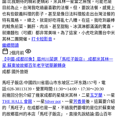
論:比我期待的精彩更精彩，米其林一星當之無愧，可能也是
目前為止，台灣我吃過最喜歡的法餐。但，要說法餐，感覺上
也有些歐義料理的影子，甚至是像日法料理般走出台灣法餐的
特有風格。，總之，就是好吃得亂七八糟。在這，我吃到最棒
的鮭魚前菜、鵝肝、肉派、甚至甜點、冰淇淋都滿滿的驚喜，
就連麵包（可續）都非常美味。為了這家，小虎吃貨團台中米
其林二團開催。
打卡短影音
。
繼續閱讀
2個月前
【中國-成都印象】眉州川菜選「馬旺子飯店」.成都米其林一
星.蘇東坡故鄉百年老字號華麗轉身
成都
國外旅遊
馬旺子飯店:中國四川省眉山市东坡区二环东路157号，電
話:028-38113139，營業時間:11:30〜14:00、17:30〜20:30
前幾回分別介紹了幾家成都的星級米其林，二星
玉芝蘭
、一星
THE HALL 會館
、一星
Silver pot
、一星
芳香景
後，這篇要介紹
的「馬旺子」在成都也是一星，不過我們要嚐的是位於蘇東坡
的故鄉眉州的本店「馬旺子飯店」，直接先說結論:眉山百年