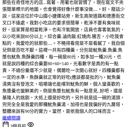
那些在奇怪地方的店...寫著、用著也就習慣了，現在寫文不夾
張簡單標示的地圖，也會覺得好像什麼事沒做....。好，廢話少
說，這家店位於中山國小捷運站旁，新生高架道路和德惠街交
叉口不遠處。我對小吃店的要求很簡單，乾淨不要有臭味就
好，這家算是相當乾淨，也有冷氣開放，店員也客客氣氣的，
以小吃來說80分以上。綜合羹.滷肉飯.紅燒肉.豬舌，小吃我會
點的，我愛吃的就那些....。不曉得看倌是不是看膩了，我自個
兒倒是百吃不厭。這裡一共有四種羹，分別是魷魚羹.魚羹.魚
漿包魷魚.魚酥羹四種，每一碗是80元，如多加一種20元，也
就是說四種的綜合羹要80+60=140，光看數字是真的有一點
貴，不過份量還不少就是，偶爾吃一次開心就好。四種羹都有
一定的水準，魚酥羹就正常的好吃(應該都是批的?)，魷魚羹
清爽沒有發泡文，咀嚼端也能嚐到魷魚的鮮，個人蠻喜歡的，
魚漿羹也蠻鮮美的，倒是魚漿包魷魚有一點意見..好吧，還是
基隆人的挑剔，大抵上還是好吃的。另外就是這一碗的湯頭，
完完全全是我愛的那種魷魚羹湯，加得也是我偏好的九層塔，
整體來說有90分的實力。當然，是依我個人的口味而言。
繼續閱讀
3個月前