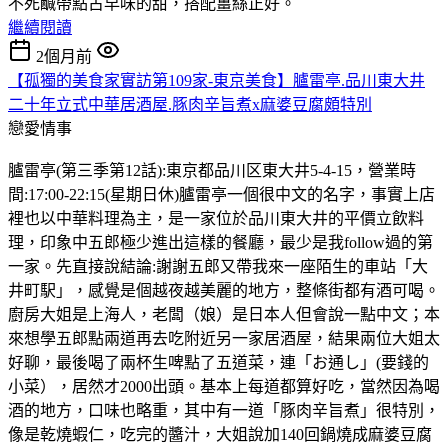
不死鹹帶點古早味的甜，搭配薑絲正好。
繼續閱讀
2個月前
【孤獨的美食家實訪第109家-東京美食】臚雷亭.品川東大井
二十年立式中華居酒屋.豚肉辛旨煮x麻婆豆腐頗特別
戀愛情事
臚雷亭(第三季第12話):東京都品川区東大井5-4-15，營業時
間:17:00-22:15(星期日休)臚雷亭一個很中文的名字，事實上店
裡也以中華料理為主，是一家位於品川東大井的平價立飲料
理，印象中五郎極少進出這樣的餐廳，最少是我follow過的第
一家。先直接說結論:謝謝五郎又帶我來一座陌生的車站「大
井町駅」，感覺是個越夜越美麗的地方，整條街都有酒可喝。
廚房大姐是上海人，老闆（娘）是日本人但會說一點中文；本
來想學五郎點兩道再去吃附近另一家居酒屋，結果兩位大姐太
好聊，最後喝了兩杯生啤點了五道菜，連「お通し」(要錢的
小菜），居然才2000出頭。基本上每道都算好吃，當然因為喝
酒的地方，口味也略重，其中有一道「豚肉辛旨煮」很特別，
像是乾燒蝦仁，吃完的醬汁，大姐說加140回鍋燒成麻婆豆腐