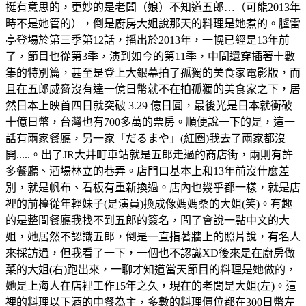
挺有意思的，更妙的是老闆（娘）不知道五郎…（可能2013年
時不是她管的），倒是廚房大姐說那天的料理是她煮的。臚雷
亭登場於第三季第12話，播出於2013年，一幌已經是13年前
了，節目也從第3季，演到如今的第11季，中間還穿插著十數
集的特別篇，甚至是登上大銀幕拍了孤獨的美食家電影版，而
且在五郎威脅沒有達一億日幣就不在拍孤獨的美食家之下，居
然日本上映首四日就突破 3.29 億日圓，最後光是日本就衝破
十億日幣，台灣也有700多萬的票房。順便說一下的是，這一
話有兩家餐廳，另一家「だるまや」(紅圈)我去了兩家都沒
開.....。出了JR大井町車站就是五郎走過的商店街，兩則有許
多餐廳、酒場林立的巷弄。店門口基本上和13年前沒什麼差
別，就是帆布、看板有重新換過。店內也幾乎都一樣，就是店
裡的前檯從年輕妹子(是演員)換成像媽媽桑的大姐(笑)。有趣
的是整間餐廳我找不到五郎的簽名，問了會說一點中文的大
姐，她居然不認識五郎，倒是一直指著牆上的照片說，有名人
來採訪過，但我看了一下，一個也不認識XD後來是在廚房做
菜的大姐(右)跑出來，一聊才知道當天節目的料理是她做的，
她是上海人在店裡工作15年之久，現在的老闆是大姐(左)。這
裡的料理以下酒的中餐為主，多數的料理價位都在300日幣左