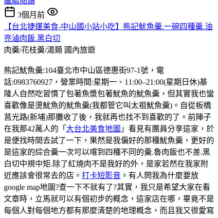
繼續閱讀
3個月前
【台北捷運美食-中山國小站小吃】熊記魷魚羹.一碗四種羹.油
亮滷肉飯.黑白切
肉羹/花枝羹/湯類
國內旅遊
熊記魷魚羹:104臺北市中山區德惠街97-1號，電
話:0983760927，營業時間:星期一、11:00–21:00(星期日休)基
隆人自然吃習慣了包著魚漿包著魷魚的魷魚羹，但其實我也蠻
喜歡像是燙魷魚的魷魚羹(我都管它叫太祖魷魚羹)。自從板橋
莒光路(新埔)那攤收了後，我就再也找不到喜歡的了。前陣子
在我那42萬人的「
大台北美食地圖
」看見有團員分享這家，於
是便找時間去試了一下，果然是我偏好的那種魷魚羹，更好的
是這家的綜合羹一次可以嚐到四種不同的羹.魯肉飯也不差.黑
白切中規中矩.除了紅燒肉不是我好的外，是家若然在我家附
近應該會很常去的店。
打卡短影音
。有人問我為什麼要放
google map地圖?查一下不就有了?其實，我只是希望大家在看
文章時，立馬就可以有個初步的概念，這家店在哪，畢竟不是
每個人對每個地方都有那麼清楚的地理概念，而且我又很愛寫