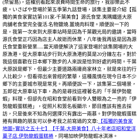
(奈留島)，這種別看起來浪費時間生命的旅行，我卻樂此不
疲。いさばや登場於第五季第九話登場，該集主要是介紹【孤
獨的美食家實訪第101家-千葉美食】源氏食堂.夷隅鐵道大原
肉舖老食堂完全復活.名物鹽燒.薑燒肉料理。順便說一下的
是，我第一次來到大原車站時是因為千葉觀光局的邀請，當時
源氏食堂正巧因為店主人故逝而休業，八年後我再返是因為源
氏食堂重新營業.....當天順便解決了這家登場於該集開場的大
原漁港。從大原車站步行到大原漁港約莫是20分鐘左右，對於
我這個喜歡在日本鄉下散步的人來說是恰到好處的時間。千葉
大原說是鄉下，但最少主要道路兩邊商家林立，就是來往的行
人比較少，但看得出來曾經的繁華，這種風情在現今日本不少
鄉下的主要城市現是常見。再順便說一下，該集第二個場景，
五郎從大原車站下車，為的是尋找這裡著名的「千葉伊勢龍
蝦」料理，但卻先在昭和食堂前看到令人雙眼為之一亮的「伊
勢龍蝦蛋糕捲」，從照片和簽名板顯示，節目應該有進去採
訪，只是後來不知為何選擇只有露出一兩慕。對伊勢龍蝦蛋糕
捲有興趣的朋友可以參考我之前寫過的文章:
【孤獨的美食家
地圖+實訪之五十七】【千葉-大原美食】八十年老店昭和堂洋
菓子店.伊勢龍蝦蛋糕捲
，同場加映伊勢龍蝦冰淇淋。