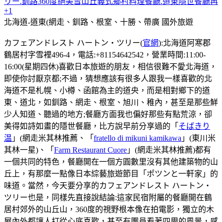
リー.釧路360度絕美雪山丘義式鄉村料理餐廳.道東隱世餐廳再
+1
北海道-道東(網走、釧路、根室、十勝、帶廣
國外旅遊
カフェアンドレスト ハートン・ツリー(
官網
):北海道阿寒郡
鶴居村字雪裡496-4，電話:+81154642542，營業時間:11:00-
16:00(星期四休)喜歡日本旅遊的朋友，相信很難不愛北海道，
即使你討厭京都;不過，猜想應該有很多人跟我一樣喜歡的北
海道不是札幌、小樽、函館為主的道央，而是相對鄉下的道
東、道北，如釧路、網走、根室、旭川、稚內，甚至是那些鮮
少人知道、聽過的地方;餐廳方面我也偏好那些有點荒涼，卻
美得如詩如畫的隱世餐廳，比方說早前分享過的「
そばきり
温
」(網走米其林推薦、「
fratello di mikuni kamikawa
」(東川米
其林一星)、「
Farm Restaurant Cuore
」(網走米其林推薦)都有
一個共同的特色，餐廳開在一個方圓數里沒有其他建築物的山
丘上，有那麼一點像日本綜藝旅遊節目「ポツンと一軒家」的
味道。當然，今天要分享的カフェアンドレスト ハートン・
ツリー也是，同樣先直接說結論:這家民宿附屬的餐廳開在鶴
居村郊外的山丘山，360度的視野根本像在拍電影，獨立的木
屋內外都讓人打從心底喜歡，甚至有團員看著四周的風景，感