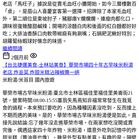
老店「馬旺子」據說是從賣毛血旺小攤開始，如今三層樓數百
「桌」，是眉山人喜慶宴客第一選擇。招牌除了本家毛血旺
外，第二順位是東坡肘子，豬腳庫Y爛爛爛，連瘦肉都化口，
調味很復雜酸甜鹹辣；開場的涼麵白肉和後面的紅白麵都好好
吃；大排油香酥口肉軟帶椒麻有夠涮嘴；石鍋耙泥鰍好特別；
胡蘿蔔絲蝦球好懐念的味道。
繼續閱讀
2個月前
【台北捷運美食-士林站美食】華榮市場四十年古早味米粉湯
老店.炸韭菜.炸甜米糕沾辣椒醬一絕
米粉湯/米苔目
國內旅遊
華榮市場古早味米粉湯:臺北市士林區福佳里福佳里美崙街21
號，營業時間:08:00-15:55塞翁失馬焉知非福常常發生在我覓
食的過程，本來預訂要吃的，因為種種因素沒吃到，反而撞上
不期而遇的美味。是的，華榮市場古早味米粉湯便是如此。直
接先說結論:忘了幾年沒走進華榮市場，在兩家想吃沒開或賣
完後，偶遇這家四十年炸物、米粉湯，還意外吃到記憶中的炸
甜米糕（醬油膏也像），雖是外型有點差異。有趣的是，隔壁