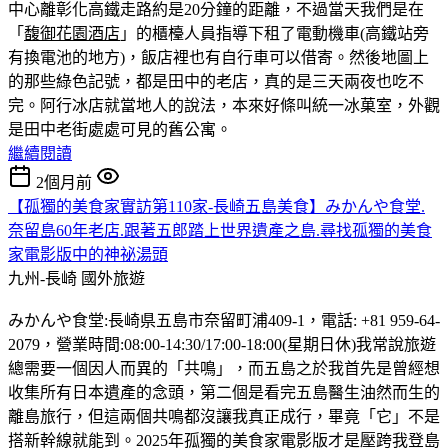
中心離彰化高鐵走路約是20分鐘的距離，不過當天我們是在
「
馥御花園酒店
」的櫃檯人員指導下租了電動機車(高鐵站旁
有換電池的地方)，飯店裡也有自行車可以借寄。然後地圖上
的那些綠色記號，都是田中的老店，真的是三天兩夜也吃不
完。
阿行冰店就當地人的說法，本來好條叫統一冰菓室，外觀
是田中老街處處可見的舊公寓。
繼續閱讀
2個月前
【孤獨的美食家實訪第110家-長崎五島美食】みかんや食堂.
奈留島60年老店.跟著五郎踏上世界遺產之島.尋找孤獨的美食
家電影版中的神祕湯頭
九州-長崎
國外旅遊
みかんや食堂:長崎県五島市奈留町浦409-1，電話: +81 959-64-
2079，營業時間:08:00-14:30/17:00-18:00(星期日休)我常說旅遊
總需要一個因人而異的「共鳴」，而五島之於我首先是曾經想
收集所有日本遺產的念頭，第二個是看完五島醫生油然而生的
離島旅行，但這兩個共鳴都沒讓我真正成行，畢竟「它」不是
搭新幹線就能到。2025年孤獨的美食家電影版才是壓跨我登島