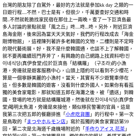
台灣的朋友除了自駕外，最好的方法就是參加kk day 之類的一
日遊行程....不然，巴士是有，但很少，千萬要查好交通和時
間..不然就乾脆找家民宿在那住上一兩晚。查了一下巨濟島最
多人討論的景點就是「風之丘」咚....咚...咚。另外，附近巨濟
島海金剛，後來因為當天天天氣好，我們的行程改成去「海金
剛博物館」，這裡陳列著許多老韓國的文物，二樓則是不定時
的現代藝術展。好，我不是什麼韓國通，也談不上了解韓國，
就不要再繼續班門弄斧了，有興趣的自己網路上找資料吧!진
이네식당(真伊食堂)位於巨濟島「結構羅」（구조라)的小漁
港，旁邊就是遊客服務中心，山頭上隱約可以看到不少櫻花，
算是一個寧靜美麗的小漁村。當天，其實有不少遊覽車停在
這，但多數是韓國的遊客，沒看到什麼外國人。如果你有看孤
獨的美食家電影，那就知道五郎在海灘之後，被「遺送」到韓
國，登場的地方就是結構羅城港，然後就在진이네식당(真伊食
堂)喝明太魚湯，旁邊是來接他，類似移民警署的官員。這是
我第三次把五郎的餐廳排進「
小虎吃貨團
」的行程中。第一次
是鳥取的「
まつやホルモン店
」寫於孤獨的美食家實訪第59
回，第二次是北海道千歲機場附近的「
手作りアイス 花茶
」