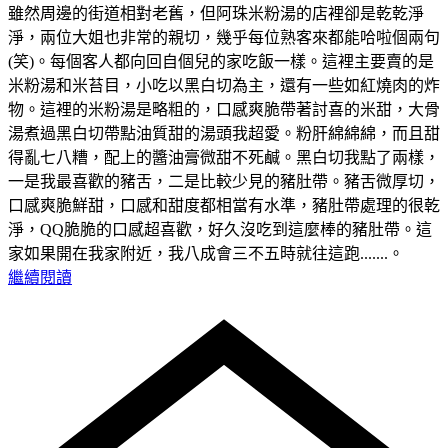
雖然周邊的街道相對老舊，但阿珠米粉湯的店裡卻是乾乾淨
淨，兩位大姐也非常的親切，幾乎每位熟客來都能哈啦個兩句
(笑)。每個客人都向回自個兒的家吃飯一樣。這裡主要賣的是
米粉湯和米苔目，小吃以黑白切為主，還有一些如紅燒肉的炸
物。這裡的米粉湯是略粗的，口感爽脆帶著討喜的米甜，大骨
湯煮過黑白切帶點油質甜的湯頭我超愛。粉肝綿綿綿，而且甜
得亂七八糟，配上的醬油膏微甜不死鹹。黑白切我點了兩樣，
一是我最喜歡的豬舌，二是比較少見的豬肚帶。豬舌微厚切，
口感爽脆鮮甜，口感和甜度都相當有水準，豬肚帶處理的很乾
淨，QQ脆脆的口感超喜歡，好久沒吃到這麼棒的豬肚帶。這
家如果開在我家附近，我八成會三不五時就往這跑.......。
繼續閱讀