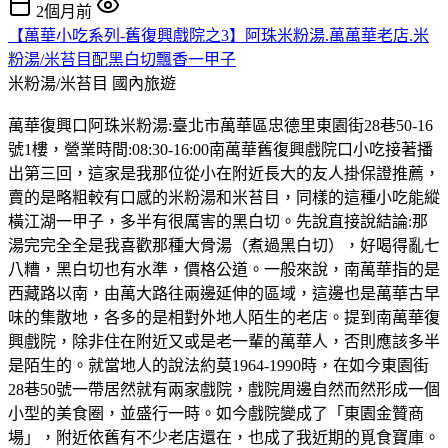
2個月前
【萬華小吃系列-舊復興戲院之3】阿珠米粉湯.萬萬華老店.米
粉湯/米苔目配黑白切飄香一甲子
米粉湯/米苔目
國內旅遊
萬華復興口阿珠米粉湯:臺北市萬華區忠德里東園街28巷50-16
號1樓，營業時間:08:30-16:00南萬華舊復興戲院口小吃接著播
出第三回，這家是我那位從小在附近長大的友人掛保證推薦，
賣的是略粗較有口感的米粉湯和米苔目，同樣的這種小吃能縱
橫江湖一甲子，多半有很厲害的黑白切。先說直接說結論:那
湯完完全全是我喜歡那種大骨湯（煮過黑白切），好喝得亂七
八糟，黑白切也有水準，價格公道。一般來說，南萬華指的是
西藏路以南，由萬大路往兩邊延伸的區域，這邊也是萬華古早
味的集散地，各多的是相對外地人陌生的老店。提到南萬華復
興戲院，除非住在附近又或是老一輩的萬華人，否則應該多半
是陌生的。就當地人的說法約莫1964-1990時，在如今東園街
28巷50號一帶居然就有兩家戲院，戲院周邊自然而然形成一個
小型的美食圈，並盛行一時。如今戲院變成了「東園金贊商
場」，附近依舊有不少老店還在，也成了我近期的覓食寶庫。