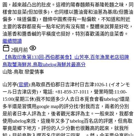
圓，越來越凸出的肚皮。這裡的陽春麵頗有基隆乾麵之味，同
樣會加韭菜(但加很多)，也同樣以醬油膏和油蔥為基底(但醬油
偏多，味道偏重)，麵條中圓煮得有一點偏軟，不知道和附近
主要的客群都是有一點年紀的有沒有關。整體來說算是好吃，
油蔥香和醬香鹹的平橫度也挺好，特別喜歡滿滿的韭菜香。
繼續閱讀
2個月前
【鳥取印象第133回-西伯郡美食】山芳亭.百年漁業老店招牌
鳥取蟹海鮮丼.鳥取tabelog海鮮丼最高分
山陰-鳥取
戀愛情事
山芳亭(
官網
):鳥取県西伯郡日吉津村日吉津1026-1 (イオンモ
ール日吉津店旁)，電話: +81-859-37-1011，營業時間:11:00-
15:00(星期三休)我不知道多少人去日本覓食會看tabelog?還是
多半還是習慣用google map的評分找?對我而言，兩者的分別
是前者日本人評為主，後者觀光客評為主。一般來說，我都會
使用tabelog來找，這幾年又多了tabelog百名店的評選，但鳥取
畢竟是鄉下地方，評份的人少分數也很難高的起來，就我所
知，目前鳥取入選百名店的就三四家....。然，今天要分享的山