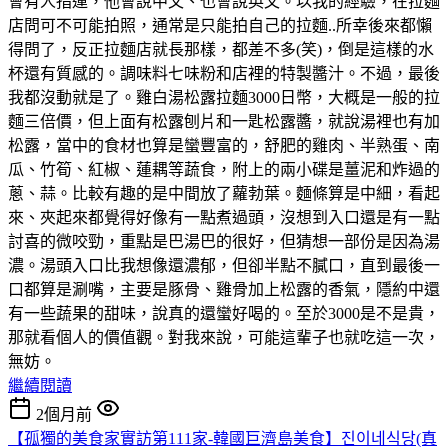
會有人指運，他會說中文、也會說英文。以我的經驗，在拉麵
店問可不可能拍照，通常是只能拍自己的拉麵..所幸後來都懶
得問了，反正拉麵店就長那樣，都差不多(笑)，倒是這樣的水
杯還有質感的。調味料七味粉和店裡的特製醬汁。不過，最後
我都沒動就是了。雞白湯松露拉麵3000日幣，大概是一般的拉
麵三倍價，但上面有松露刨片和一匙松露醬，就說湯裡也有加
松露，當中的食材也算是蠻豐富的，舒肥的雞肉、半熟蛋、南
瓜、竹筍、紅椒、蓮耦等蔬食，附上的兩小碟是薑泥和炸過的
蔥、蒜。比較有趣的是中間放了蘿勃葉。麵條算是中細，看起
來、夾起來都覺得好像有一點煮過頭，沒想到入口還是有一點
討喜的微咬勁，重點是巴湯巴的很好，但猜想一部份是因為湯
濃。湯頭入口比我想像還濃郁，但卻半點不膩口，直到最後一
口都算是涮嘴，主要是豚骨、雞骨加上松露的香氣，隱約中還
有一些蔬果的甜味，說真的還蠻好喝的。至於3000是不是貴，
那就看個人的價值觀。對我來說，可能這輩子也就吃這一次，
無妨。
繼續閱讀
2個月前
【孤獨的美食家實訪第111家-韓國巨濟島美食】진이네식당(真