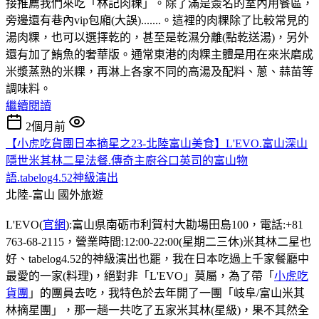
接推薦我們來吃「林記肉粿」。除了滿是簽名的室內用餐區，
旁邊還有巷內vip包廂(大誤).......。這裡的肉粿除了比較常見的
湯肉粿，也可以選擇乾的，甚至是乾濕分離(點乾送湯)，另外
還有加了鮪魚的奢華版。通常東港的肉粿主體是用在來米磨成
米漿蒸熟的米粿，再淋上各家不同的高湯及配料、蔥、蒜苗等
調味料。
繼續閱讀
2個月前
【小虎吃貨團日本摘星之23-北陸富山美食】L'EVO.富山深山
隱世米其林二星法餐.傳奇主廚谷口英司的富山物
語.tabelog4.52神級演出
北陸-富山
國外旅遊
L'EVO(
官網
):富山県南砺市利賀村大勘場田島100，電話:+81
763-68-2115，營業時間:12:00-22:00(星期二三休)米其林二星也
好、tabelog4.52的神級演出也罷，我在日本吃過上千家餐廳中
最愛的一家(料理)，絕對非「L'EVO」莫屬，為了帶「
小虎吃
貨團
」的團員去吃，我特色於去年開了一團「岐阜/富山米其
林摘星團」，那一趟一共吃了五家米其林(星級)，果不其然全