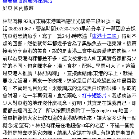
華奢華版鮪魚肉粿絕品
屏東
國內旅遊
林記肉粿:928屏東縣東港鎮福德里光復路三段84號，電
話:088351367，營業時間:07:30-15:30早前分享了一篇因為去採
訪東港黑鮪魚季，寫了一篇24小時吃遍「
東港十二味
」得到不
處的回響，然後就每年都幾乎會為了黑鮪魚去一趟東港。這篇
接著分享東港的美食，說的是東港三寶中我最愛吃的肉粿，早
前以為東港肉粿都差不多，這次被當地人糾正其實各家都有少
許的不同、包含粿本身、湯、食材、配料...學問可大了。這篇
是東港人推薦「林記肉粿」，直接說結論:東港的早上，就是
要吃完飯湯，再來一份肉粿。這家是目前我吃過四家中最喜歡
的，不管是虱目魚湯、米漿調成的湯或黑白切都很棒，點乾的
會附湯，吃一半再倒湯，直接兩吃。
打卡短影片
。我想應該不
少人對東港的地理沒什麼概念。好吧，其實是在說我自己，即
便都去過四五次了...所以按照慣例附了一張google map地圖，
簡單把幾個大家比較知道的東港點標出來，讓大家多少有一點
概念(希望有)。林記肉粿是在地超過50年的老店，不過一開始
我們是想去吃葉家肉粿，結果人家還在準備...有趣的是老闆直