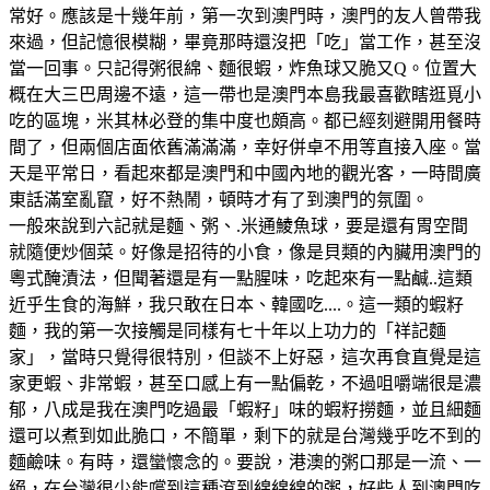
常好。應該是十幾年前，第一次到澳門時，澳門的友人曾帶我
來過，但記憶很模糊，畢竟那時還沒把「吃」當工作，甚至沒
當一回事。只記得粥很綿、麵很蝦，炸魚球又脆又Q。位置大
概在大三巴周邊不遠，這一帶也是澳門本島我最喜歡瞎逛覓小
吃的區塊，米其林必登的集中度也頗高。都已經刻避開用餐時
間了，但兩個店面依舊滿滿滿，幸好併卓不用等直接入座。當
天是平常日，看起來都是澳門和中國內地的觀光客，一時間廣
東話滿室亂竄，好不熱鬧，頓時才有了到澳門的氛圍。
一般來說到六記就是麵、粥、.米通鯪魚球，要是還有胃空間
就隨便炒個菜。好像是招待的小食，像是貝類的內臟用澳門的
粵式醃漬法，但聞著還是有一點腥味，吃起來有一點鹹..這類
近乎生食的海鮮，我只敢在日本、韓國吃....。這一類的蝦籽
麵，我的第一次接觸是同樣有七十年以上功力的「祥記麵
家」，當時只覺得很特別，但談不上好惡，這次再食直覺是這
家更蝦、非常蝦，甚至口感上有一點偏乾，不過咀嚼端很是濃
郁，八成是我在澳門吃過最「蝦籽」味的蝦籽撈麵，並且細麵
還可以煮到如此脆口，不簡單，剩下的就是台灣幾乎吃不到的
麵鹼味。有時，還蠻懷念的。要說，港澳的粥口那是一流、一
絕，在台灣很少能嚐到這種滾到綿綿綿的粥，好些人到澳門吃