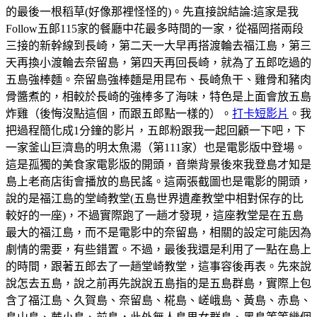
的最後一根稻草(好像那裡怪怪的)。先直接說結論:這家是我
Follow五郞115家的餐廳中花最多時間的一家，從福岡搭兩段
三接的新幹線到長崎，第二天一大早再搭渡輪去福江島，第三
天再換小渡輪去奈留島，第四天再回長崎，就為了五郎吃過的
五島強棒麵。奈留島強棒麵是用昆布、長崎魚干、雞骨和豬肉
骨醬煮的，相較於長崎的強棒多了海味，特色是上面會放五島
炸雞（後悔沒點這個，而跟五郎點一樣的）。
打卡短影片
。我
把過程簡化成1分鐘的影片，五郎粉跟我一起回顧一下吧，下
一家釜山巨濟島的明太魚湯（第111家）也是電影版中登場。
這是孤獨的美食家電影版的開頭，音樂背景後來我登島才知是
島上老商店街會播放的島民謠。這兩張截圖也是電影的開頭，
說的是福江島的堂崎教堂(五島世界遺產教堂中相對保存的比
較好的一座)，不過實際跑了一趟才發現，這座教堂是在五島
最大的福江島，而不是電影中的奈留島，相關的設定可能因為
劇情的需要，有些錯置。不過，最後我還是利用了一點在島上
的時間，跟著五郎去了一趟堂崎教堂，這事容後再表。先來說
說怎去五島，說之前再先說說五島指的是五島群島，實際上包
含了福江島、久賀島、奈留島、椛島、嵯峨島、黃島、赤島、