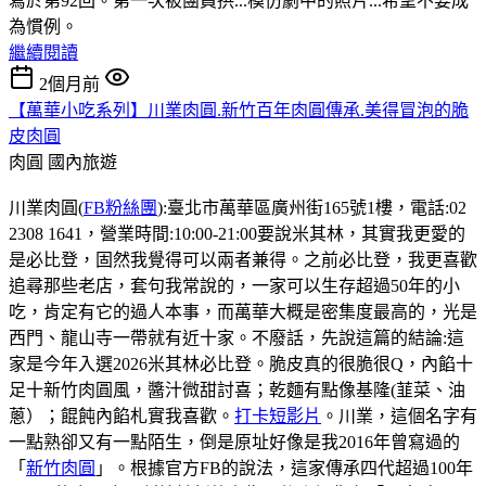
寫於第92回。第一次被團員拱...模仿劇中的照片...希望不要成
為慣例。
繼續閱讀
2個月前
【萬華小吃系列】川業肉圓.新竹百年肉圓傳承.美得冒泡的脆
皮肉圓
肉圓
國內旅遊
川業肉圓(
FB粉絲團
):臺北市萬華區廣州街165號1樓，電話:02
2308 1641，營業時間:10:00-21:00要說米其林，其實我更愛的
是必比登，固然我覺得可以兩者兼得。之前必比登，我更喜歡
追尋那些老店，套句我常說的，一家可以生存超過50年的小
吃，肯定有它的過人本事，而萬華大概是密集度最高的，光是
西門、龍山寺一帶就有近十家。不廢話，先說這篇的結論:這
家是今年入選2026米其林必比登。脆皮真的很脆很Q，內餡十
足十新竹肉圓風，醬汁微甜討喜；乾麵有點像基隆(韮菜、油
蔥）；餛飩內餡札實我喜歡。
打卡短影片
。川業，這個名字有
一點熟卻又有一點陌生，倒是原址好像是我2016年曾寫過的
「
新竹肉圓
」。根據官方FB的說法，這家傳承四代超過100年