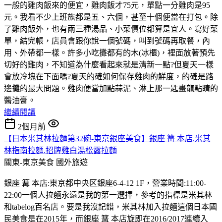
一般的雞肉飯來的便宜，雞肉飯才75元，單點一分雞肉是95
元。我看不少上班族都是五、六個，甚至十個便當在打包。除
了雞肉飯外，也有兩三種湯品、小菜價位都算是宜人。寫好菜
單，結完帳，店員會跟你說一個號碼，叫到號碼再取餐，內
用、外帶都一樣。許多小吃攤都有的木(冰櫃)，裡面放著預先
切好的雞肉，不知道為什麼看起來就是清新一點?但夏天一樣
會放冷塊在下面嗎?夏天的確如何保存雞肉的鮮度，的確是路
邊攤的最大問題。雞肉便當加點蒜泥、淋上那一匙畫龍點睛的
醬油膏。
繼續閱讀
2個月前
【日本米其林拉麵第32碗-東京銀座美食】銀座 篝 本店.米其
林指南拉麵.招牌雞白湯松露拉麵
關東-東京美食
國外旅遊
銀座 篝 本店:東京都中央区銀座6-4-12 1F，營業時間:11:00-
22:00一個人拉麵永遠是我的第一選擇，參考的指標是米其林
和tabelog百名店。要是我沒記錯，米其林加入拉麵這個日本國
民美食是在2015年，而銀座 篝 本店旋即在2016/2017連續入