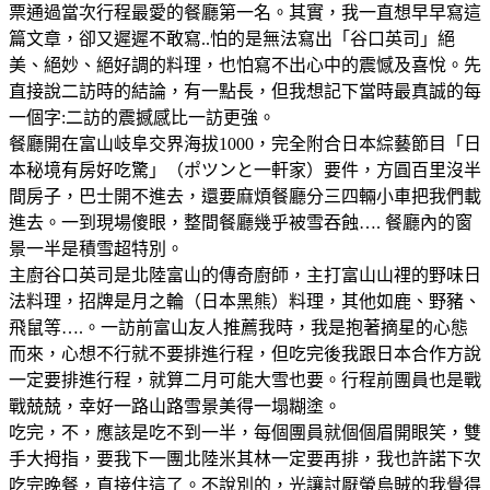
票通過當次行程最愛的餐廳第一名。其實，我一直想早早寫這
篇文章，卻又遲遲不敢寫..怕的是無法寫出「谷口英司」絕
美、絕妙、絕好調的料理，也怕寫不出心中的震憾及喜悅。先
直接說二訪時的結論，有一點長，但我想記下當時最真誠的每
一個字:二訪的震撼感比一訪更強。
餐廳開在富山岐阜交界海拔1000，完全附合日本綜藝節目「日
本秘境有房好吃驚」（ポツンと一軒家）要件，方圓百里沒半
間房子，巴士開不進去，還要麻煩餐廳分三四輛小車把我們載
進去。一到現場傻眼，整間餐廳幾乎被雪吞蝕…. 餐廳內的窗
景一半是積雪超特別。
主廚谷口英司是北陸富山的傳奇廚師，主打富山山𥚃的野味日
法料理，招牌是月之輪（日本黑熊）料理，其他如鹿、野豬、
飛鼠等….。一訪前富山友人推薦我時，我是抱著摘星的心態
而來，心想不行就不要排進行程，但吃完後我跟日本合作方說
一定要排進行程，就算二月可能大雪也要。行程前團員也是戰
戰兢兢，幸好一路山路雪景美得一塌糊塗。
吃完，不，應該是吃不到一半，每個團員就個個眉開眼笑，雙
手大拇指，要我下一團北陸米其林一定要再排，我也許諾下次
吃完晚餐，直接住這了。不說別的，光讓討厭螢烏賊的我覺得