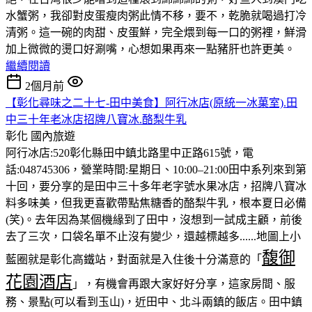
水蟹粥，我卻對皮蛋瘦肉粥此情不移，要不，乾脆就喝過打冷
清粥。這一碗的肉甜、皮蛋鮮，完全煨到每一口的粥裡，鮮滑
加上微微的燙口好涮嘴，心想如果再來一點豬肝也許更美。
繼續閱讀
2個月前
【彰化尋味之二十七-田中美食】阿行冰店(原統一冰菓室).田
中三十年老冰店招牌八寶冰.酪梨牛乳
彰化
國內旅遊
阿行冰店:520彰化縣田中鎮北路里中正路615號，電
話:048745306，營業時間:星期日、10:00–21:00田中系列來到第
十回，要分享的是田中三十多年老字號水果冰店，招牌八寶冰
料多味美，但我更喜歡帶點焦糖香的酪梨牛乳，根本夏日必備
(笑)。去年因為某個機緣到了田中，沒想到一試成主顧，前後
去了三次，口袋名單不止沒有變少，還越標越多......地圖上小
馥御
藍圈就是彰化高鐵站，對面就是入住後十分滿意的「
花園酒店
」，有機會再跟大家好好分享，這家房間、服
務、景點(可以看到玉山)，近田中、北斗兩鎮的飯店。田中鎮