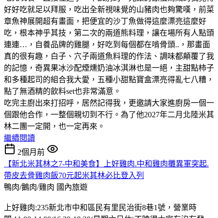
好好吃就足以拜服，吃出全新視味覺的山豬肉也夠驚嘆，前菜
章魚神展開超有畫面，把便宜的沙丁魚做得這麼漂亮這麼好
吃，根本神乎其技，第二次的兩道熊料理，讓在場所有人點頭
連連…，自養品牌的雞腿，好吃到每個都在啃骨頭..，那畫面
真的很有趣，白子、穴子兩道魚料理的作法、調味都顛覆了我
的記憶，奇異果冰沙配煙燻奶油冰淇淋也是一絕，主甜點柿子
和多種起司的組合我大愛，五種小甜點寶盒漂亮得亂七八糟，
點了無酒精的飲料set也非常滿意。
吃完主廚出來打招呼，居然記得我，更邀請大家進廚房一個一
個跟他合作，一整個親切到不行。為了他2027年二月北陸米其
林二團一定開，也一定再來。
繼續閱讀
2個月前
【新北米其林之7-中和美食】上好雞肉.中和雞肉攤異軍突起.
帶皮去骨雞肉飯70元起米其林必比登入列
鴨肉/鵝肉/雞肉
國內旅遊
上好雞肉:235新北市中和區民有里民治街8巷1號，營業時