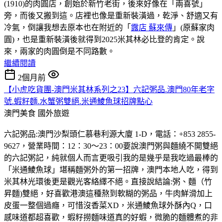
(1910)的肉圓店，創始於新竹老街，後來好像在「兩喜號」
旁，而後又搬到這。店裡也像是重新裝潢過，乾淨、舒適又有
冷氣，倒讓我想去原本也在附近的「
露店 蘇來傳
」(原蘇家肉
圓)，也是重新裝潢後就得到2025米其林必比登的肯定。說
來，兩家的肉圓倒是不同路數。
繼續閱讀
2個月前
【小虎吃貨團-澳門米其林系列之23】六記粥品.澳門80年老字
號.蝦籽麵.水蟹粥雙絕.米通鯪魚球招牌點心
澳門美食
國外旅遊
六記粥品:澳門沙梨頭仁慕巷利源大廈 1-D，電話：+853 2855-
9627，營業時間：12：30～23：00要說澳門粥與麵繞不開雙絕
的六記粥記，純就個人而言更吸引我的是幾乎是我吃過最棒的
「米通鯪魚球」堪稱麵粥外的第一招牌，澳門本地人吃，得到
米其林光環後更是觀光客絡繹不絕。直接說結論:粥、麵（竹
昇麵)雙絕，好喜歡港澳這種熬到軟糊的粥品，牛肉鮮滑加上
皮蛋一整個過癮，可惜沒香菜XD，米通鯪魚球外酥內Q，口
感味道都超喜歡，蝦籽撈麵味道真的好蝦，微脆的麵體煮的非