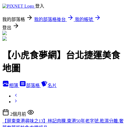
登入
我的部落格
我的部落格後台
我的帳號
登出
【小虎食夢網】台北捷運美食
地圖
相簿
部落格
名片
2個月前
【屏東東港尋味之13】林記肉粿.東港50年老字號.乾濕分離.奢