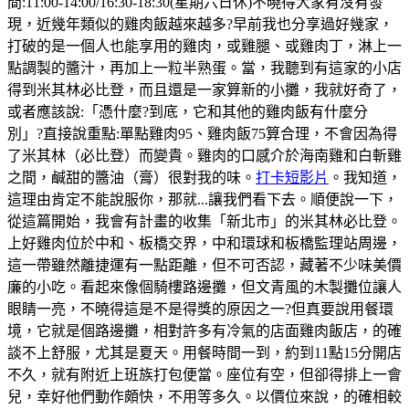
間:11:00-14:00/16:30-18:30(星期六日休)不曉得大家有沒有發
現，近幾年類似的雞肉飯越來越多?早前我也分享過好幾家，
打破的是一個人也能享用的雞肉，或雞腿、或雞肉丁，淋上一
點調製的醬汁，再加上一粒半熟蛋。當，我聽到有這家的小店
得到米其林必比登，而且還是一家算新的小攤，我就好奇了，
或者應該說:「憑什麼?到底，它和其他的雞肉飯有什麼分
別」?直接說重點:單點雞肉95、雞肉飯75算合理，不會因為得
了米其林（必比登）而變貴。雞肉的口感介於海南雞和白斬雞
之間，鹹甜的醬油（膏）很對我的味。
打卡短影片
。我知道，
這理由肯定不能說服你，那就...讓我們看下去。順便說一下，
從這篇開始，我會有計畫的收集「新北市」的米其林必比登。
上好雞肉位於中和、板橋交界，中和環球和板橋監理站周邊，
這一帶雖然離捷運有一點距離，但不可否認，藏著不少味美價
廉的小吃。看起來像個騎樓路邊攤，但文青風的木製攤位讓人
眼睛一亮，不曉得這是不是得獎的原因之一?但真要說用餐環
境，它就是個路邊攤，相對許多有冷氣的店面雞肉飯店，的確
談不上舒服，尤其是夏天。用餐時間一到，約到11點15分開店
不久，就有附近上班族打包便當。座位有空，但卻得排上一會
兒，幸好他們動作頗快，不用等多久。以價位來說，的確相較