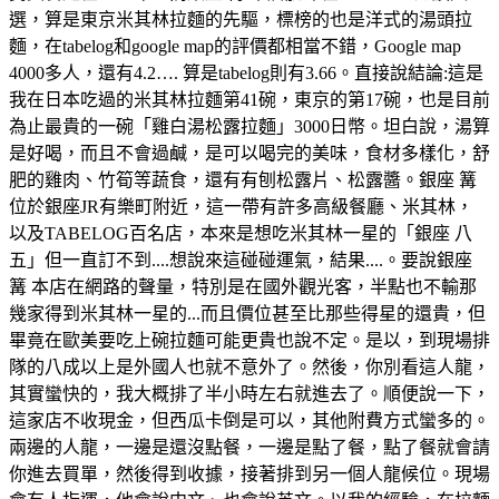
選，算是東京米其林拉麵的先驅，標榜的也是洋式的湯頭拉
麵，在tabelog和google map的評價都相當不錯，Google map
4000多人，還有4.2…. 算是tabelog則有3.66。直接說結論:這是
我在日本吃過的米其林拉麵第41碗，東京的第17碗，也是目前
為止最貴的一碗「雞白湯松露拉麵」3000日幣。坦白說，湯算
是好喝，而且不會過鹹，是可以喝完的美味，食材多樣化，舒
肥的雞肉、竹筍等蔬食，還有有刨松露片、松露醬。銀座 篝
位於銀座JR有樂町附近，這一帶有許多高級餐廳、米其林，
以及TABELOG百名店，本來是想吃米其林一星的「銀座 八
五」但一直訂不到....想說來這碰碰運氣，結果....。要說銀座
篝 本店在網路的聲量，特別是在國外觀光客，半點也不輸那
幾家得到米其林一星的...而且價位甚至比那些得星的還貴，但
畢竟在歐美要吃上碗拉麵可能更貴也說不定。是以，到現場排
隊的八成以上是外國人也就不意外了。然後，你別看這人龍，
其實蠻快的，我大概排了半小時左右就進去了。順便說一下，
這家店不收現金，但西瓜卡倒是可以，其他附費方式蠻多的。
兩邊的人龍，一邊是還沒點餐，一邊是點了餐，點了餐就會請
你進去買單，然後得到收據，接著排到另一個人龍候位。現場