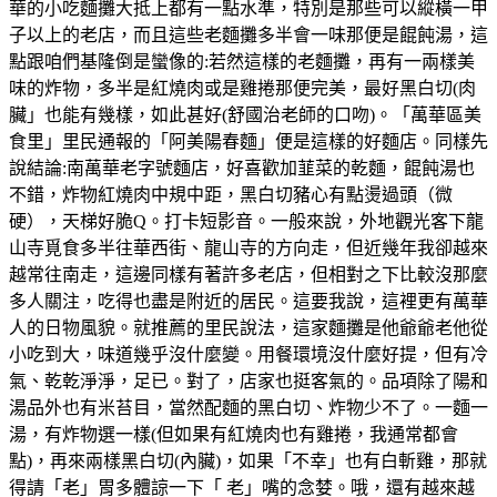
華的小吃麵攤大抵上都有一點水準，特別是那些可以縱橫一甲
子以上的老店，而且這些老麵攤多半會一味那便是餛飩湯，這
點跟咱們基隆倒是蠻像的:若然這樣的老麵攤，再有一兩樣美
味的炸物，多半是紅燒肉或是雞捲那便完美，最好黑白切(肉
臟」也能有幾樣，如此甚好(舒國治老師的口吻)。「萬華區美
食里」里民通報的「阿美陽春麵」便是這樣的好麵店。同樣先
說結論:南萬華老字號麵店，好喜歡加韮菜的乾麵，餛飩湯也
不錯，炸物紅燒肉中規中距，黑白切豬心有點燙過頭（微
硬），天梯好脆Q。打卡短影音。一般來說，外地觀光客下龍
山寺覓食多半往華西街、龍山寺的方向走，但近幾年我卻越來
越常往南走，這邊同樣有著許多老店，但相對之下比較沒那麼
多人關注，吃得也盡是附近的居民。這要我說，這裡更有萬華
人的日物風貌。就推薦的里民說法，這家麵攤是他爺爺老他從
小吃到大，味道幾乎沒什麼變。用餐環境沒什麼好提，但有冷
氣、乾乾淨淨，足已。對了，店家也挺客氣的。品項除了陽和
湯品外也有米苔目，當然配麵的黑白切、炸物少不了。一麵一
湯，有炸物選一樣(但如果有紅燒肉也有雞捲，我通常都會
點)，再來兩樣黑白切(內臟)，如果「不幸」也有白斬雞，那就
得請「老」胃多體諒一下「 老」嘴的念婪。哦，還有越來越