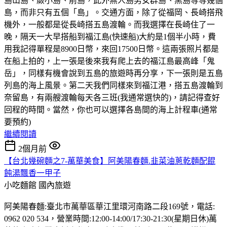
島山島、蕨小島、前島，此外無人島男女群島、黑島等等幾個
島，而非只有五個「島」。交通方面，除了從福岡、長崎搭飛
機外，一般都是從長崎搭五島渡輪。而我選擇在長崎住了一
晚，隔天一大早搭船到福江島(快速船)大約是1個半小時，費
用我記得單程是8900日幣，來回17500日幣。這兩張照片都是
在船上拍的，上一張是後來我有爬上去的福江島最高峰「鬼
岳」，同樣有機會說到五島的旅遊時再分享，下一張則是五島
列島的海上風景。第二天我們同樣來到福江港，搭五島渡輪到
奈留島，有兩艘渡輪每天各三班(我通常選快的)，請記得查好
回程的時間。當然，你也可以選擇各島間的海上計程車(通常
要預約)
繼續閱讀
2個月前
【台北幾碗麵之7-萬華美食】阿美陽春麵.韭菜油蔥乾麵配餛
飩湯飄香一甲子
小吃麵館
國內旅遊
阿美陽春麵:臺北市萬華區華江里環河南路二段169號，電話:
0962 020 534，營業時間:12:00-14:00/17:30-21:30(星期日休)萬