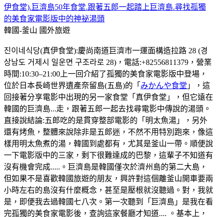
伊食堂).巨濟島50年食堂.跟著五郎一起踏上巨濟島.尋找孤獨
的美食家電影版中的神祕湯頭
韓國-釜山
國外旅遊
진이네식당(真伊食堂):慶尚南道巨濟市一運面構造拉路 28 (경
상남도 거제시 일운면 구조라로 28)，電話:+82556811379，營業
時間:10:30–21:00上一回介紹了孤獨的美食家電影版中登場，
位於日本長崎世界遺產奈留島(五島)的「
みかんや食堂
」，這
回接著分享電影中出現的另一家食堂「真伊食堂」，但它遠在
韓國的巨濟島...走，跟著五郎一起去找尋電影中傳說的湯頭。
直接說結論:五郎吃的是貫穿整部電影的「明太魚湯」，另外
還有烤魚，整體來說除非是五郎迷，不然不用特別跑來，像這
樣用明太魚煮的湯，韓國到處都有，尤其是釜山一帶。順便說
一下電影版中的三家，剩下很難達成的巴黎，這輩子不知道有
沒有機會完成.....。巨濟島是韓國僅次於濟州島的第二大島，
但如果不是喜歡韓國旅遊的朋友，興許對這個離釜山開車要兩
小時左右的島沒有什麼概念，甚至是壓根就沒聽過。對，我就
是，即便我去過韓國七八次。第一次聽到「巨濟島」是我在看
完孤獨的美食家電影後，查詢這家餐廳才知道.... 。基本上，