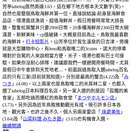
芳亭tabelog居然高達3.63，這在鄉下地方根本天文數字(笑)，
自然也是整個鳥取海鮮丼第一位。直接說結論:前身是海鮮食
品店，境港直送漁貨，超值海鮮丼，假日用餐時常常大排長
龍。整隻松葉蟹丼只要2900日幣，20多種海鮮丼2300日幣大碗
滿意、新鮮美味，cp值破錶。大概是目前為止，鳥取我最喜歡
的海鮮丼。
打卡短影片
。山芳亭位於皆生溫泉的日吉津，旁邊
就是大型購物中心，有leno和鳥取唯二的3coins ，諾大的停車
場對於自駕的人來說相當方便，米子、境港也都有巴士可接
駁。如果你沒耐心排隊，建議跟我們一樣避開用餐時間，尤其
是假日中午會排到天荒地老....。前面說過鳥取入選tabelog百名
店的只有三家(目前就我知道)，分別是最高的蟹吉(4.22)及「
み
つき
」(4.08)，以上兩家也是鳥取唯二的米其林二星，也都入
選了tabelog日本料理百名店。另一家入選的則是因「孤獨的美
食家」五郎吃過而爆紅的鳥取食堂「
まつやホルモン店
」
(3.73)。另外因為近年鳥取推動觀光有成，吸引許多日本各
地、觀光客，也許之後不久，個人另兩家愛店「
味處美佐
」
(3.64)及「
山菜料理 みたき園
」(3.63)也有機會入選。
繼續閱讀