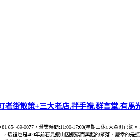
老街散策+三大老店.拌手禮.群言堂.有馬
81 854-89-0077，營業時間:11:00-17:00(星期三休)
，這裡也是400年前石見銀山因銀礦而興起的聚落，慶幸的是