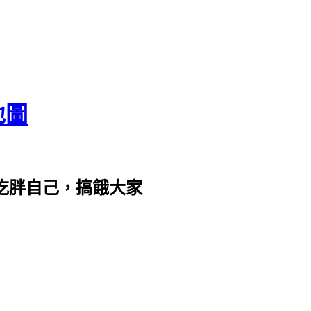
地圖
com。吃胖自己，搞餓大家