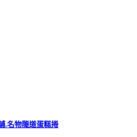
舖.名物隧道蛋糕捲