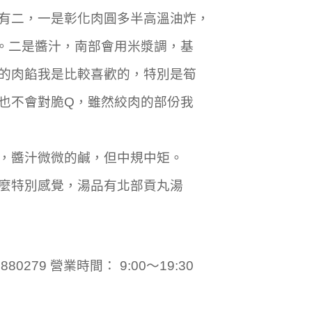
有二，一是彰化肉圓多半高溫油炸，
。二是醬汁，南部會用米漿調，基
的肉餡我是比較喜歡的，特別是筍
也不會對脆Q，雖然絞肉的部份我
，醬汁微微的鹹，但中規中矩。
麼特別感覺，湯品有北部貢丸湯
80279 營業時間： 9:00～19:30