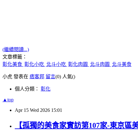
(繼續閱讀...)
文章標籤：
彰化美食
彰化小吃
北斗小吃
彰化肉圓
北斗肉圓
北斗美食
小虎 發表在
痞客邦
留言
(0)
人氣(
)
個人分類：
彰化
▲top
Apr
15
Wed
2026
15:01
【孤獨的美食家實訪第107家-東京區