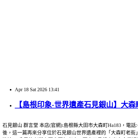
Apr
18
Sat
2026
13:41
【島根印象-世界遺產石見銀山】大森町
石見銀山 群言堂 本店(官網):島根縣大田市大森町Ha183，電話:+
後，這一篇再來分享位於石見銀山世界遺產裡的「大森町老街」