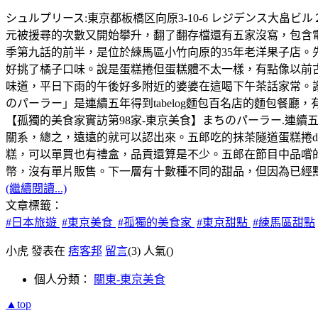
シュルプリース:東京都板橋区向原3-10-6 レジデンス大畠ビル２Ｆ，
元被援尋的次數又開始攀升，翻了翻存檔還有五家沒寫，包含
季第九話的前半，是位於練馬區小竹向原的35年老洋果子店。
好挑了橘子口味。說是蛋糕捲但蛋糕體不太一樣，有點像以前
味道，平日下雨的午後好多附近的婆婆在這喝下午茶話家常。
のパーラー」是連續五年得到tabelog麵包百名店的麵包餐廳
【孤獨的美食家實訪第98家-東京美食】まちのパーラー.連續
關系，總之，遠遠的就可以認出來。五郎吃的抹茶隧道蛋糕捲d
糕，可以單買也有禮盒，品貢還算是不少。五郎在節目中品嚐的
幣，沒有單片販售。下一層有十數種不同的甜品，但因為已經點了一
(繼續閱讀...)
文章標籤：
#日本旅遊
#東京美食
#孤獨的美食家
#東京甜點
#練馬區甜點
小虎 發表在
痞客邦
留言
(3)
人氣(
)
個人分類：
關東-東京美食
▲top