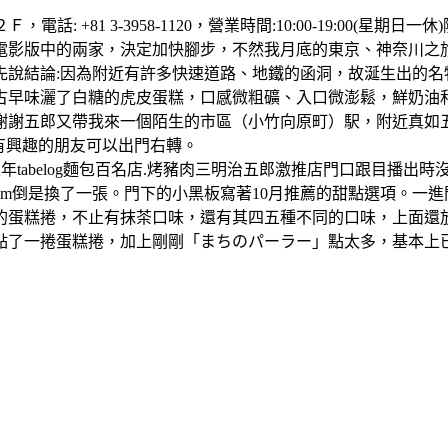
電話: +81 3-3958-1120，營業時間:10:00-19:00
電影版中的兩家，決定加快腳步，不然我月底的東京、神奈川之
先說結論:因為附近有許多快速道路、地鐵的函洞，故涎生出的
古早味灑了白糖的虎皮蛋糕，口感微粗礦、入口微澎鬆，鮮奶油
謝謝五郎又帶我來一個陌生的市區（小竹向原町）駅，附近真如
，有興趣的朋友可以出門右轉。
五年tabelog麵包百名店.烤豬肉三明治五郎激推店門口跟目播
m倒是換了一張。門下的小黑板寫著10月推薦的甜點選項。一
蛋糕捲，不止有抹茶口味，還有其四五種不同的口味，上面還放著
捲蛋糕捲，加上剛剛「まちのパーラー」點太多，基本上已經沒啥戰