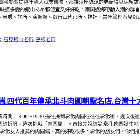
返鄉帶動並提供年輕人就業機會，都讓這座偏遠的老街得以保留
還味道多變的銀山あめ都便宜又好好吃。兩間返鄉帶動人潮的群
、藥房、診所、演藝廳、銀行山代官所、神社，當年管理石見銀
食
石見銀山老街
島根老街
瑞.四代百年傳承北斗肉圓朝聖名店.台灣十
279 營業時間： 9:00～19:30 過往提到彰化肉圓往往往彰化
圓給折服，這次挑戰「肉圓瑞」。直接先說結論:彰化肉圓誕生地
是彰化友人推薦的肉圓端，真的好吃很多。彰化的朋友們，你們