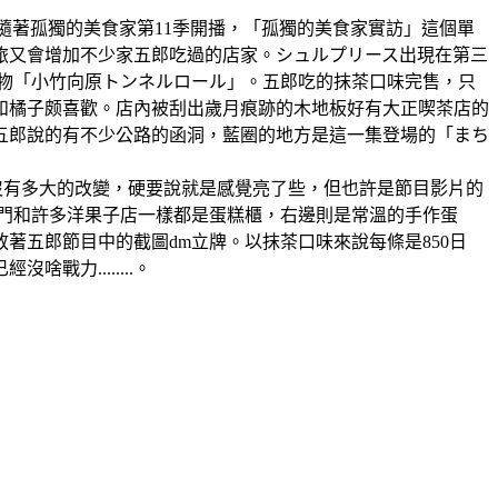
(星期日一休)隨著孤獨的美食家第11季開播，「孤獨的美食家實訪」這個單
旅又會增加不少家五郎吃過的店家。シュルプリース出現在第三
名物「小竹向原トンネルロール」。五郎吃的抹茶口味完售，只
和橘子颇喜歡。店內被刮出歲月痕跡的木地板好有大正喫茶店的
五郎說的有不少公路的函洞，藍圈的地方是這一集登場的「まち
出時沒有多大的改變，硬要說就是感覺亮了些，但也許是節目影片的
進門和許多洋果子店一樣都是蛋糕櫃，右邊則是常溫的手作蛋
五郎節目中的截圖dm立牌。以抹茶口味來說每條是850日
力........。