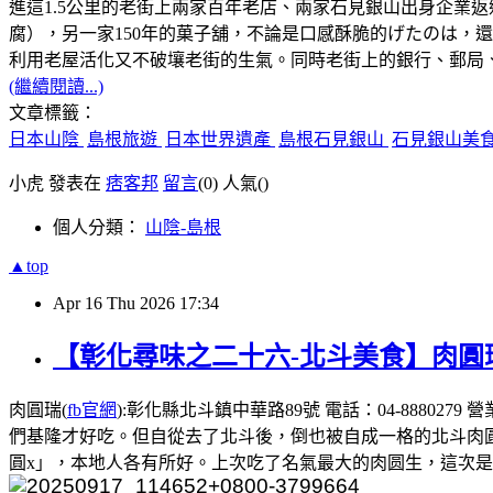
進這1.5公里的老街上兩家百年老店、兩家石見銀山出身企業
腐），另一家150年的菓子舖，不論是口感酥脆的げたのは，
利用老屋活化又不破壤老街的生氣。同時老街上的銀行、郵局
(繼續閱讀...)
文章標籤：
日本山陰
島根旅遊
日本世界遺產
島根石見銀山
石見銀山美
小虎 發表在
痞客邦
留言
(0)
人氣(
)
個人分類：
山陰-島根
▲top
Apr
16
Thu
2026
17:34
【彰化尋味之二十六-北斗美食】肉圓
肉圓瑞(
fb官網
):彰化縣北斗鎮中華路89號 電話：04-8880
們基隆才好吃。但自從去了北斗後，倒也被自成一格的北斗肉
圓x」，本地人各有所好。上次吃了名氣最大的肉圆生，這次