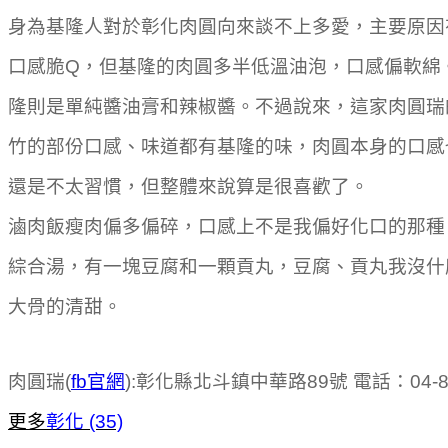
身為基隆人對於彰化肉圓向來談不上多愛，主要原因
口感脆Q，但基隆的肉圓多半低溫油泡，口感偏軟綿
隆則是單純醬油膏和辣椒醬。不過說來，這家肉圓瑞
竹的部份口感、味道都有基隆的味，肉圓本身的口感
還是不太習慣，但整體來說算是很喜歡了。
滷肉飯瘦肉偏多偏碎，口感上不是我偏好化口的那種
綜合湯，有一塊豆腐和一顆貢丸，豆腐、貢丸我沒什
大骨的清甜。
肉圓瑞(
fb官網
):彰化縣北斗鎮中華路89號 電話：04-88
更多
彰化 (35)