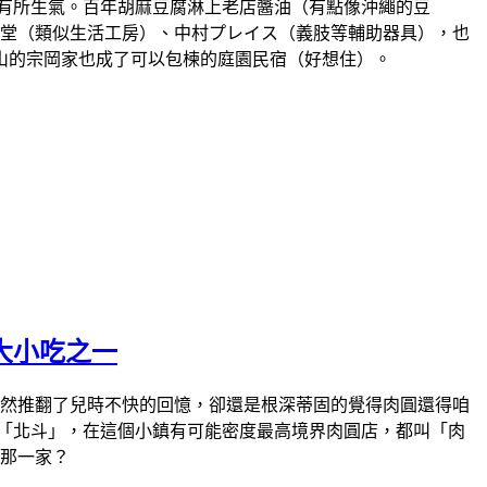
該有所生氣。百年胡麻豆腐淋上老店醬油（有點像沖繩的豆
言堂（類似生活工房）、中村プレイス（義肢等輔助器具），也
山的宗岡家也成了可以包楝的庭園民宿（好想住）。
大小吃之一
衝，幾次後雖然推翻了兒時不快的回憶，卻還是根深蒂固的覺得肉圓還得咱
「北斗」，在這個小鎮有可能密度最高境界肉圓店，都叫「肉
推那一家？