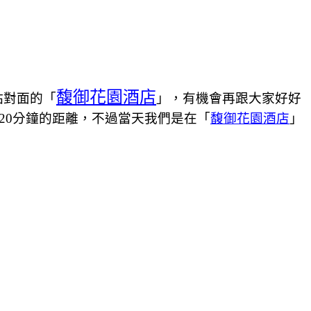
馥御花園酒店
站對面的「
」，有機會再跟大家好好
20分鐘的距離，不過當天我們是在「
馥御花園酒店
」